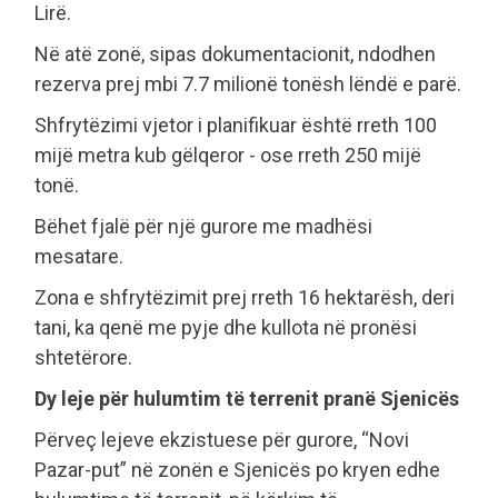
Lirë.
Në atë zonë, sipas dokumentacionit, ndodhen
rezerva prej mbi 7.7 milionë tonësh lëndë e parë.
Shfrytëzimi vjetor i planifikuar është rreth 100
mijë metra kub gëlqeror - ose rreth 250 mijë
tonë.
Bëhet fjalë për një gurore me madhësi
mesatare.
Zona e shfrytëzimit prej rreth 16 hektarësh, deri
tani, ka qenë me pyje dhe kullota në pronësi
shtetërore.
Dy leje për hulumtim të terrenit pranë Sjenicës
Përveç lejeve ekzistuese për gurore, “Novi
Pazar-put” në zonën e Sjenicës po kryen edhe