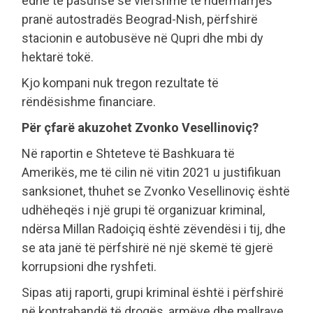
edhe të pasurisë së vlefshme të ndërmarrjes
pranë autostradës Beograd-Nish, përfshirë
stacionin e autobusëve në Qupri dhe mbi dy
hektarë tokë.
Kjo kompani nuk tregon rezultate të
rëndësishme financiare.
Për çfarë akuzohet Zvonko Vesellinoviç?
Në raportin e Shteteve të Bashkuara të
Amerikës, me të cilin në vitin 2021 u justifikuan
sanksionet, thuhet se Zvonko Vesellinoviç është
udhëheqës i një grupi të organizuar kriminal,
ndërsa Millan Radoiçiq është zëvendësi i tij, dhe
se ata janë të përfshirë në një skemë të gjerë
korrupsioni dhe ryshfeti.
Sipas atij raporti, grupi kriminal është i përfshirë
në kontrabandë të drogës, armëve dhe mallrave