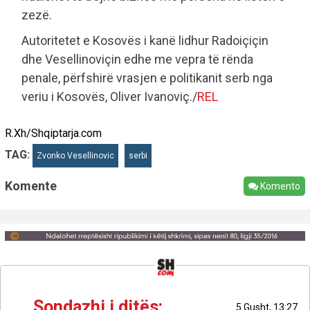
zezë.
Autoritetet e Kosovës i kanë lidhur Radoiçiçin
dhe Vesellinoviçin edhe me vepra të rënda
penale, përfshirë vrasjen e politikanit serb nga
veriu i Kosovës, Oliver Ivanoviç./
REL
R.Xh/Shqiptarja.com
TAG:
Zvonko Vesellinovic
serbi
Komente
Komento
Sondazhi i ditës:
5 Gusht, 13:27