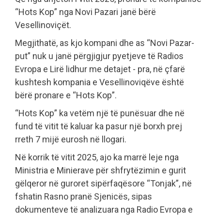
“Hots Kop” nga Novi Pazari janë bërë
Vesellinoviçët.
Megjithatë, as kjo kompani dhe as “Novi Pazar-
put” nuk u janë përgjigjur pyetjeve të Radios
Evropa e Lirë lidhur me detajet - pra, në çfarë
kushtesh kompania e Vesellinoviqëve është
bërë pronare e “Hots Kop”.
“Hots Kop” ka vetëm një të punësuar dhe në
fund të vitit të kaluar ka pasur një borxh prej
rreth 7 mijë eurosh në llogari.
Në korrik të vitit 2025, ajo ka marrë leje nga
Ministria e Minierave për shfrytëzimin e gurit
gëlqeror në guroret sipërfaqësore “Tonjak”, në
fshatin Rasno pranë Sjenicës, sipas
dokumenteve të analizuara nga Radio Evropa e