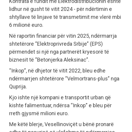
Kontrata e fundit me Elektrodistribucionin është
lidhur në gusht të vitit 2024 - për ndërtimin e
shtyllave të linjave të transmetimit me vlerë mbi
6 milionë euro.
Në raportin financiar për vitin 2025, ndërmarrja
shtetërore “Elektroprivreda Srbije” (EPS)
përmendet si një nga partnerët kryesorë të
biznesit të “Betonjerka Aleksinac”.
“Inkop”, në dhjetor të vitit 2022, bleu edhe
ndërmarrjen shtetërore “Velmortrans-plus” nga
Quprija.
Kjo ishte një kompani e transportit urban që
kishte falimentuar, ndërsa “Inkop” e bleu për
rreth gjysmë milioni euro.
Me këtë blerje, Vesellinoviçët u bënë pronarë