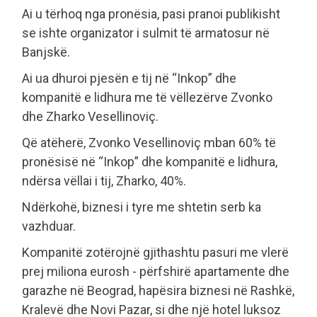
Ai u tërhoq nga pronësia, pasi pranoi publikisht
se ishte organizator i sulmit të armatosur në
Banjskë.
Ai ua dhuroi pjesën e tij në “Inkop” dhe
kompanitë e lidhura me të vëllezërve Zvonko
dhe Zharko Vesellinoviç.
Që atëherë, Zvonko Vesellinoviç mban 60% të
pronësisë në “Inkop” dhe kompanitë e lidhura,
ndërsa vëllai i tij, Zharko, 40%.
Ndërkohë, biznesi i tyre me shtetin serb ka
vazhduar.
Kompanitë zotërojnë gjithashtu pasuri me vlerë
prej miliona eurosh - përfshirë apartamente dhe
garazhe në Beograd, hapësira biznesi në Rashkë,
Kralevë dhe Novi Pazar, si dhe një hotel luksoz