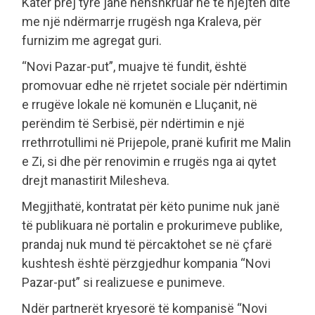
Katër prej tyre janë nënshkruar në të njëjtën ditë
me një ndërmarrje rrugësh nga Kraleva, për
furnizim me agregat guri.
“Novi Pazar-put”, muajve të fundit, është
promovuar edhe në rrjetet sociale për ndërtimin
e rrugëve lokale në komunën e Lluçanit, në
perëndim të Serbisë, për ndërtimin e një
rrethrrotullimi në Prijepole, pranë kufirit me Malin
e Zi, si dhe për renovimin e rrugës nga ai qytet
drejt manastirit Milesheva.
Megjithatë, kontratat për këto punime nuk janë
të publikuara në portalin e prokurimeve publike,
prandaj nuk mund të përcaktohet se në çfarë
kushtesh është përzgjedhur kompania “Novi
Pazar-put” si realizuese e punimeve.
Ndër partnerët kryesorë të kompanisë “Novi