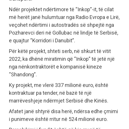
Ndër projektet ndërtimore të “Inkop”-it, të cilat
më herët janë hulumtuar nga Radio Evropa e Lirë,
veçohet ndërtimi i autostradës së shpejtë nga
Pozharevci deri në Gollubac në lindje të Serbisë,
e quajtur “Korridori i Danubit”.
Për këtë projekt, shteti serb, në shkurt të vitit
2022, ka dhënë miratimin që “Inkop” të jetë një
nga nënkontraktorët e kompanisë kineze
“Shandong”.
Ky projekt, me vlerë 337 milionë euro, është
kontraktuar pa tender, në bazë të një
marrëveshjeje ndërmjet Serbisë dhe Kinës.
Afatet janë shtyrë disa herë, ndërsa edhe çmimi
i punimeve është rritur në 524 milionë euro.