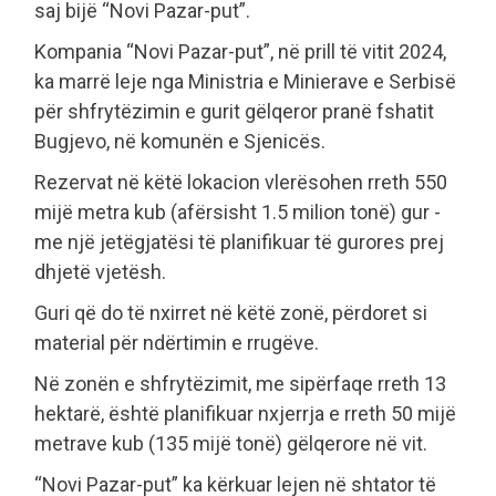
saj bijë “Novi Pazar-put”.
Kompania “Novi Pazar-put”, në prill të vitit 2024,
ka marrë leje nga Ministria e Minierave e Serbisë
për shfrytëzimin e gurit gëlqeror pranë fshatit
Bugjevo, në komunën e Sjenicës.
Rezervat në këtë lokacion vlerësohen rreth 550
mijë metra kub (afërsisht 1.5 milion tonë) gur -
me një jetëgjatësi të planifikuar të gurores prej
dhjetë vjetësh.
Guri që do të nxirret në këtë zonë, përdoret si
material për ndërtimin e rrugëve.
Në zonën e shfrytëzimit, me sipërfaqe rreth 13
hektarë, është planifikuar nxjerrja e rreth 50 mijë
metrave kub (135 mijë tonë) gëlqerore në vit.
“Novi Pazar-put” ka kërkuar lejen në shtator të