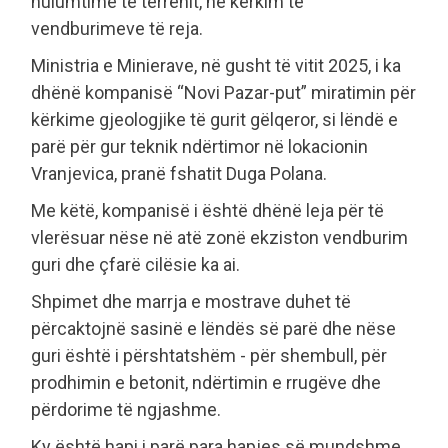
hulumtime të terrenit, në kërkim të
vendburimeve të reja.
Ministria e Minierave, në gusht të vitit 2025, i ka
dhënë kompanisë “Novi Pazar-put” miratimin për
kërkime gjeologjike të gurit gëlqeror, si lëndë e
parë për gur teknik ndërtimor në lokacionin
Vranjevica, pranë fshatit Duga Polana.
Me këtë, kompanisë i është dhënë leja për të
vlerësuar nëse në atë zonë ekziston vendburim
guri dhe çfarë cilësie ka ai.
Shpimet dhe marrja e mostrave duhet të
përcaktojnë sasinë e lëndës së parë dhe nëse
guri është i përshtatshëm - për shembull, për
prodhimin e betonit, ndërtimin e rrugëve dhe
përdorime të ngjashme.
Ky është hapi i parë para hapjes së mundshme