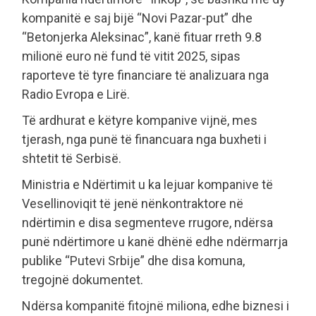
kompanitë e saj bijë “Novi Pazar-put” dhe
“Betonjerka Aleksinac”, kanë fituar rreth 9.8
milionë euro në fund të vitit 2025, sipas
raporteve të tyre financiare të analizuara nga
Radio Evropa e Lirë.
Të ardhurat e këtyre kompanive vijnë, mes
tjerash, nga punë të financuara nga buxheti i
shtetit të Serbisë.
Ministria e Ndërtimit u ka lejuar kompanive të
Vesellinoviqit të jenë nënkontraktore në
ndërtimin e disa segmenteve rrugore, ndërsa
punë ndërtimore u kanë dhënë edhe ndërmarrja
publike “Putevi Srbije” dhe disa komuna,
tregojnë dokumentet.
Ndërsa kompanitë fitojnë miliona, edhe biznesi i