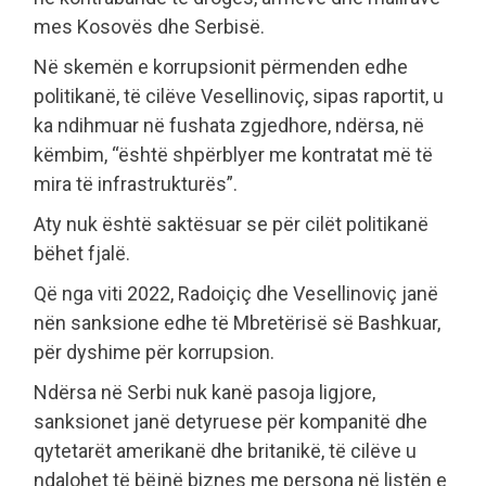
mes Kosovës dhe Serbisë.
Në skemën e korrupsionit përmenden edhe
politikanë, të cilëve Vesellinoviç, sipas raportit, u
ka ndihmuar në fushata zgjedhore, ndërsa, në
këmbim, “është shpërblyer me kontratat më të
mira të infrastrukturës”.
Aty nuk është saktësuar se për cilët politikanë
bëhet fjalë.
Që nga viti 2022, Radoiçiç dhe Vesellinoviç janë
nën sanksione edhe të Mbretërisë së Bashkuar,
për dyshime për korrupsion.
Ndërsa në Serbi nuk kanë pasoja ligjore,
sanksionet janë detyruese për kompanitë dhe
qytetarët amerikanë dhe britanikë, të cilëve u
ndalohet të bëjnë biznes me persona në listën e