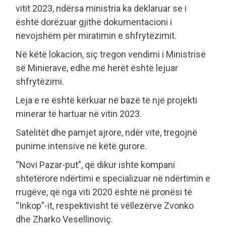
vitit 2023, ndërsa ministria ka deklaruar se i
është dorëzuar gjithë dokumentacioni i
nevojshëm për miratimin e shfrytëzimit.
Në këtë lokacion, siç tregon vendimi i Ministrisë
së Minierave, edhe më herët është lejuar
shfrytëzimi.
Leja e re është kërkuar në bazë të një projekti
minerar të hartuar në vitin 2023.
Satelitët dhe pamjet ajrore, ndër vite, tregojnë
punime intensive në këtë gurore.
“Novi Pazar-put”, që dikur ishte kompani
shtetërore ndërtimi e specializuar në ndërtimin e
rrugëve, që nga viti 2020 është në pronësi të
“Inkop”-it, respektivisht të vëllezërve Zvonko
dhe Zharko Vesellinoviç.