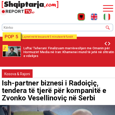
POP 5
Lajmet më të lexuara të 5 minutave të fundit
2
Lufta/ Teherani: Finalizuam marrëveshjen me Omanin për
Hormuzin! Media në Iran: Khamenei mund të jetë në shtratin
e vdekjes
Kosova & Rajoni
Ish-partner biznesi i Radoiçiç,
tendera të tjerë për kompanitë e
Zvonko Vesellinoviç në Serbi