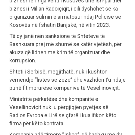
biznesmen nga veriu i Kosovës dhe ish-partner
biznesi i Millan Radoiçiqit, i cili dyshohet se ka
organizuar sulmin e armatosur ndaj Policisë së
Kosovës në fshatin Banjskë, në vitin 2023.
Të dy janë nën sanksione të Shteteve të
Bashkuara prej më shumë se katër vjetësh, për
akuza që lidhen me krim të organizuar dhe
korrupsion.
Shteti i Serbisë, megjithatë, nuk i kushton
vëmendje “listës së zezë” dhe vazhdon t’u ndajë
punë fitimprurëse kompanive të Vesellinoviçit.
Ministritë përkatëse dhe kompanitë e
Vesellinoviçit nuk iu përgjigjën pyetjes së
Radios Evropa e Lirë se çfarë i kualifikon këto
firma për këto kontrata.
Kompania ndërtimore “Inkop”, së bashku me dy