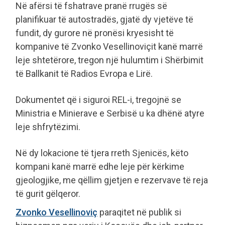
Në afërsi të fshatrave pranë rrugës së
planifikuar të autostradës, gjatë dy vjetëve të
fundit, dy gurore në pronësi kryesisht të
kompanive të Zvonko Vesellinoviçit kanë marrë
leje shtetërore, tregon një hulumtim i Shërbimit
të Ballkanit të Radios Evropa e Lirë.
Dokumentet që i siguroi REL-i, tregojnë se
Ministria e Minierave e Serbisë u ka dhënë atyre
leje shfrytëzimi.
Në dy lokacione të tjera rreth Sjenicës, këto
kompani kanë marrë edhe leje për kërkime
gjeologjike, me qëllim gjetjen e rezervave të reja
të gurit gëlqeror.
Zvonko Vesellinoviç
paraqitet në publik si