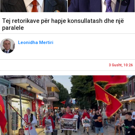
Tej retorikave për hapje konsullatash dhe një
paralele
Leonidha Mertiri
3 Gusht, 10:26