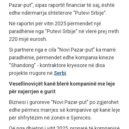
Pazar-put”, sipas raportit financiar të saj, është
edhe ndërmarrja shtetërore “Putevi Srbije”.
Në raportin për vitin 2025 përmendet një
paradhënie nga “Putevi Srbije” në vlerë prej rreth
220 mijë eurosh.
Si partnere nga e cila “Novi Pazar-put” ka marrë
paradhënie, përmendet edhe kompania kineze
“Shandong” - kontraktore kryesore në disa
projekte rrugore në
Serbi
.
Vesellinoviçët kanë blerë kompaninë me leje
për nxjerrjen e gurit
Biznesi i guroreve “Novi Pazar-put” po zgjerohet
edhe përmes marrjes së kompanive që kanë leje
për shfrytëzim në zonën e Sjenicës.
Që nga dhjetori i vitit 2025, pronarë të kompanisë