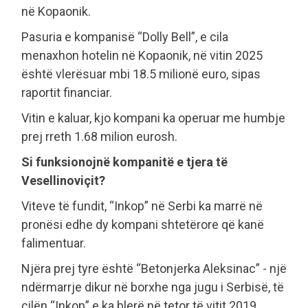
në Kopaonik.
Pasuria e kompanisë “Dolly Bell”, e cila
menaxhon hotelin në Kopaonik, në vitin 2025
është vlerësuar mbi 18.5 milionë euro, sipas
raportit financiar.
Vitin e kaluar, kjo kompani ka operuar me humbje
prej rreth 1.68 milion eurosh.
Si funksionojnë kompanitë e tjera të
Vesellinoviçit?
Viteve të fundit, “Inkop” në Serbi ka marrë në
pronësi edhe dy kompani shtetërore që kanë
falimentuar.
Njëra prej tyre është “Betonjerka Aleksinac” - një
ndërmarrje dikur në borxhe nga jugu i Serbisë, të
cilën “Inkop” e ka blerë në tetor të vitit 2019.