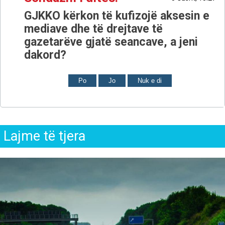
GJKKO kërkon të kufizojë aksesin e
mediave dhe të drejtave të
gazetarëve gjatë seancave, a jeni
dakord?
Po
Jo
Nuk e di
Lajme të tjera