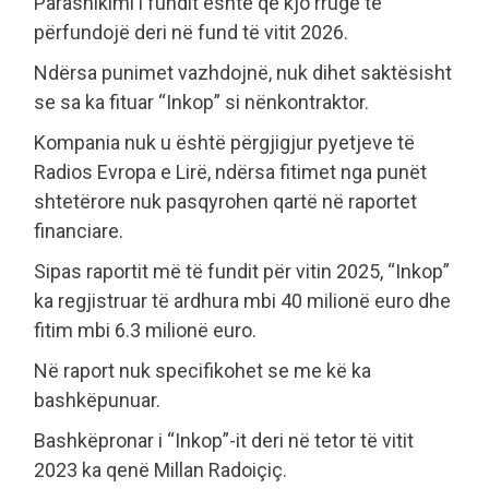
Parashikimi i fundit është që kjo rrugë të
përfundojë deri në fund të vitit 2026.
Ndërsa punimet vazhdojnë, nuk dihet saktësisht
se sa ka fituar “Inkop” si nënkontraktor.
Kompania nuk u është përgjigjur pyetjeve të
Radios Evropa e Lirë, ndërsa fitimet nga punët
shtetërore nuk pasqyrohen qartë në raportet
financiare.
Sipas raportit më të fundit për vitin 2025, “Inkop”
ka regjistruar të ardhura mbi 40 milionë euro dhe
fitim mbi 6.3 milionë euro.
Në raport nuk specifikohet se me kë ka
bashkëpunuar.
Bashkëpronar i “Inkop”-it deri në tetor të vitit
2023 ka qenë Millan Radoiçiç.