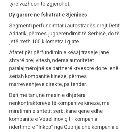
tyre vazhdon të zgjerohet.
Dy gurore në fshatrat e Sjenicës
Segmenti përfundimtar i autostradës drejt Detit
Adriatik, përmes jugperëndimit të Serbisë, do të
jetë rreth 100 kilometra i gjatë.
Afatet për përfundimin e kësaj traseje janë
shtyrë prej vitesh, ndërsa autoritetet
paralajmërojnë se partnerë kryesorë do të jenë
sërish kompanitë kineze, përmes
marrëveshjeve direkte, pa tender.
Deri më tani, në mesin e dhjetëra
nënkontraktorëve të kompanive kineze, me
miratimin e shtetit serb, kanë qenë edhe
kompanitë e Vesellinoviçit - kompania
ndërtimore “Inkop” nga Quprija dhe kompania e