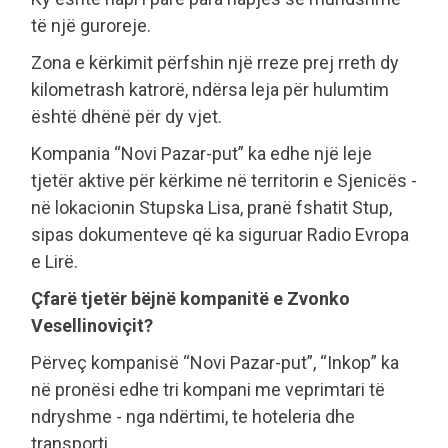
të një guroreje.
Zona e kërkimit përfshin një rreze prej rreth dy
kilometrash katrorë, ndërsa leja për hulumtim
është dhënë për dy vjet.
Kompania “Novi Pazar-put” ka edhe një leje
tjetër aktive për kërkime në territorin e Sjenicës -
në lokacionin Stupska Lisa, pranë fshatit Stup,
sipas dokumenteve që ka siguruar Radio Evropa
e Lirë.
Çfarë tjetër bëjnë kompanitë e Zvonko
Vesellinoviçit?
Përveç kompanisë “Novi Pazar-put”, “Inkop” ka
në pronësi edhe tri kompani me veprimtari të
ndryshme - nga ndërtimi, te hoteleria dhe
transporti.