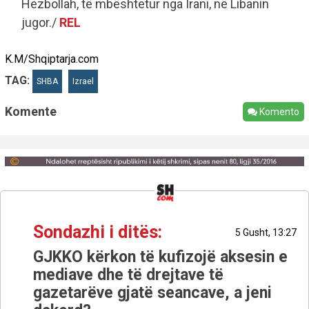
Hezbollah, të mbështetur nga Irani, në Libanin
jugor./
REL
K.M/Shqiptarja.com
TAG:
SHBA
Izrael
Komente
Komento
Sondazhi i ditës:
5 Gusht, 13:27
GJKKO kërkon të kufizojë aksesin e
mediave dhe të drejtave të
gazetarëve gjatë seancave, a jeni