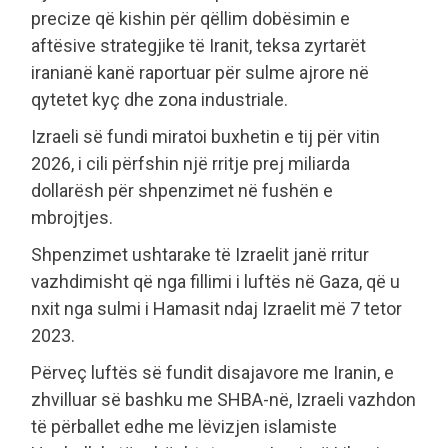
precize që kishin për qëllim dobësimin e
aftësive strategjike të Iranit, teksa zyrtarët
iranianë kanë raportuar për sulme ajrore në
qytetet kyç dhe zona industriale.
Izraeli së fundi miratoi buxhetin e tij për vitin
2026, i cili përfshin një rritje prej miliarda
dollarësh për shpenzimet në fushën e
mbrojtjes.
Shpenzimet ushtarake të Izraelit janë rritur
vazhdimisht që nga fillimi i luftës në Gaza, që u
nxit nga sulmi i Hamasit ndaj Izraelit më 7 tetor
2023.
Përveç luftës së fundit disajavore me Iranin, e
zhvilluar së bashku me SHBA-në, Izraeli vazhdon
të përballet edhe me lëvizjen islamiste