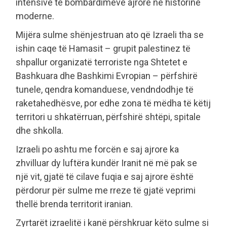
intensive të bombardimeve ajrore në historinë
moderne.
Mijëra sulme shënjestruan ato që Izraeli tha se
ishin caqe të Hamasit – grupit palestinez të
shpallur organizatë terroriste nga Shtetet e
Bashkuara dhe Bashkimi Evropian – përfshirë
tunele, qendra komanduese, vendndodhje të
raketahedhësve, por edhe zona të mëdha të këtij
territori u shkatërruan, përfshirë shtëpi, spitale
dhe shkolla.
Izraeli po ashtu me forcën e saj ajrore ka
zhvilluar dy luftëra kundër Iranit në më pak se
një vit, gjatë të cilave fuqia e saj ajrore është
përdorur për sulme me rreze të gjatë veprimi
thellë brenda territorit iranian.
Zyrtarët izraelitë i kanë përshkruar këto sulme si