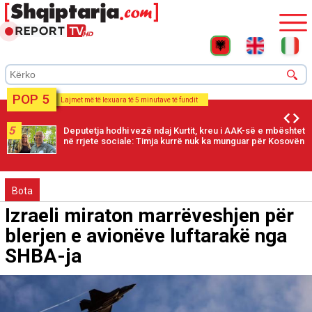
POP 5
Lajmet më të lexuara të 5 minutave të fundit
5
Deputetja hodhi vezë ndaj Kurtit, kreu i AAK-së e mbështet
në rrjete sociale: Timja kurrë nuk ka munguar për Kosovën
Bota
Izraeli miraton marrëveshjen për
blerjen e avionëve luftarakë nga
SHBA-ja