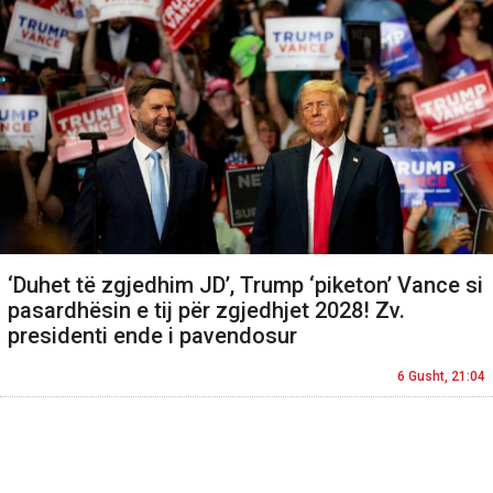
‘Duhet të zgjedhim JD’, Trump ‘piketon’ Vance si
pasardhësin e tij për zgjedhjet 2028! Zv.
presidenti ende i pavendosur
6 Gusht, 21:04