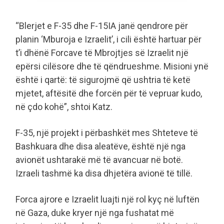
“Blerjet e F-35 dhe F-15IA janë qendrore për
planin ‘Mburoja e Izraelit’, i cili është hartuar për
t’i dhënë Forcave të Mbrojtjes së Izraelit një
epërsi cilësore dhe të qëndrueshme. Misioni ynë
është i qartë: të sigurojmë që ushtria të ketë
mjetet, aftësitë dhe forcën për të vepruar kudo,
në çdo kohë”, shtoi Katz.
F-35, një projekt i përbashkët mes Shteteve të
Bashkuara dhe disa aleatëve, është një nga
avionët ushtarakë më të avancuar në botë.
Izraeli tashmë ka disa dhjetëra avionë të tillë.
Forca ajrore e Izraelit luajti një rol kyç në luftën
në Gaza, duke kryer një nga fushatat më