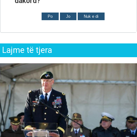
dakord?
Po
Jo
Nuk e di
Lajme të tjera