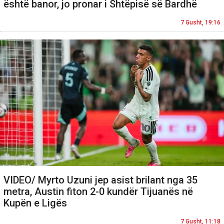
është banor, jo pronar i Shtëpisë së Bardhë
7 Gusht, 19:16
VIDEO/ Myrto Uzuni jep asist brilant nga 35
metra, Austin fiton 2-0 kundër Tijuanës në
Kupën e Ligës
7 Gusht, 11:18