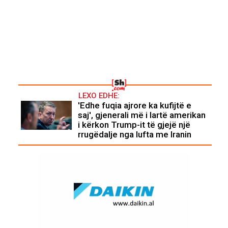
LEXO EDHE:
'Edhe fuqia ajrore ka kufijtë e
saj', gjenerali më i lartë amerikan
i kërkon Trump-it të gjejë një
rrugëdalje nga lufta me Iranin