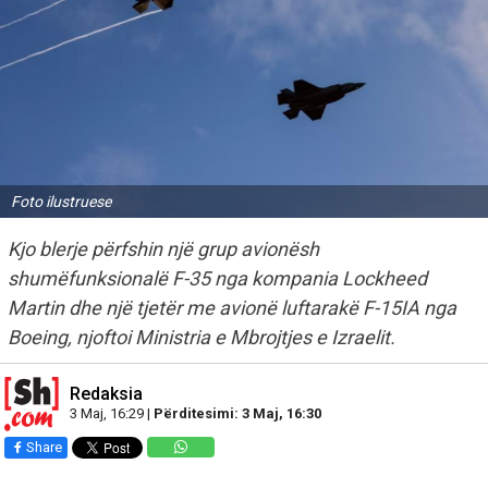
Foto ilustruese
Kjo blerje përfshin një grup avionësh
shumëfunksionalë F-35 nga kompania Lockheed
Martin dhe një tjetër me avionë luftarakë F-15IA nga
Boeing, njoftoi Ministria e Mbrojtjes e Izraelit.
Redaksia
3 Maj, 16:29 |
Përditesimi: 3 Maj, 16:30
Share