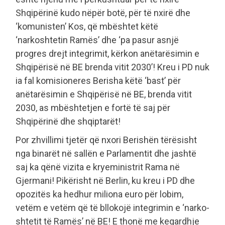
Shqipërinë kudo nëpër botë, për të nxirë dhe
‘komunisten’ Kos, që mbështet këtë
‘narkoshtetin Ramës’ dhe ‘pa pasur asnjë
progres drejt integrimit, kërkon anëtarësimin e
Shqipërisë në BE brenda vitit 2030’! Kreu i PD nuk
ia fal komisioneres Berisha këtë ‘bast’ për
anëtarësimin e Shqipërisë në BE, brenda vitit
2030, as mbështetjen e fortë të saj për
Shqipërinë dhe shqiptarët!
Por zhvillimi tjetër që nxori Berishën tërësisht
nga binarët në sallën e Parlamentit dhe jashtë
saj ka qënë vizita e kryeministrit Rama në
Gjermani! Pikërisht në Berlin, ku kreu i PD dhe
opozitës ka hedhur miliona euro për lobim,
vetëm e vetëm që të bllokojë integrimin e ‘narko-
shtetit të Ramës’ në BE! E thonë me keqardhje