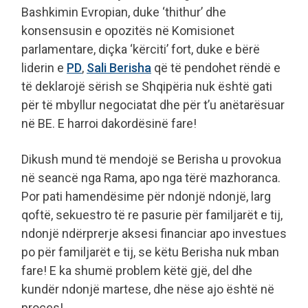
Bashkimin Evropian, duke ‘thithur’ dhe
konsensusin e opozitës në Komisionet
parlamentare, diçka ‘kërciti’ fort, duke e bërë
liderin e
PD
,
Sali Berisha
që të pendohet rëndë e
të deklarojë sërish se Shqipëria nuk është gati
për të mbyllur negociatat dhe për t’u anëtarësuar
në BE. E harroi dakordësinë fare!
Dikush mund të mendojë se Berisha u provokua
në seancë nga Rama, apo nga tërë mazhoranca.
Por pati hamendësime për ndonjë ndonjë, larg
qoftë, sekuestro të re pasurie për familjarët e tij,
ndonjë ndërprerje aksesi financiar apo investues
po për familjarët e tij, se këtu Berisha nuk mban
fare! E ka shumë problem këtë gjë, del dhe
kundër ndonjë martese, dhe nëse ajo është në
proces!