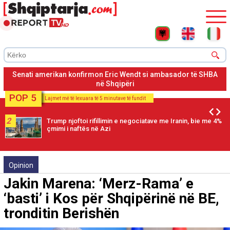
Erik Wendt konfirmohet ambasador në Tiranë me 50 vota pro e
44 kundër
POP 5
Lajmet më të lexuara të 5 minutave të fundit
2
Trump njoftoi rifillimin e negociatave me Iranin, bie me 4%
çmimi i naftës në Azi
Opinion
Jakin Marena: ‘Merz-Rama’ e
‘basti’ i Kos për Shqipërinë në BE,
tronditin Berishën