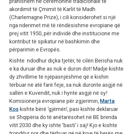
pranishëm në ceremoninë tradicionale të
akordimit të Çmimit të Karlit të Madh
(Charlemagne Prize), i cili konsiderohet si një
nga nderimet më të rëndësishme evropiane që
prej vitit 1950, për individë dhe institucione me
kontribut të spikatur në bashkimin dhe
përparimin e Evropës.
Kishte ndodhur diçka tjetër, të cilën Berisha nuk
e ka duruar dhe as nuk e duron dot! Madje kishte
dy zhvillime të njëpasnjëshme që e kishin
tërbuar në atë farë feje, sa nuk duronte asgjë në
sallën e Kuvendit, nuk i hynte asgjë në sy!
Komisionerja evropiane për zgjerimin,
Marta
Kos
kishte bërë ‘gjëmën’, pasi kishte deklaruar
se Shqipëria do të anëtarësohet në BE brenda
vitit 2030 dhe ky ishte ‘basti’ i saj! Kjo e kishte
tronditur por dhe tërbuar që në krye të herës me