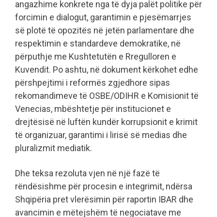
angazhime konkrete nga të dyja palët politike për
forcimin e dialogut, garantimin e pjesëmarrjes
së plotë të opozitës në jetën parlamentare dhe
respektimin e standardeve demokratike, në
përputhje me Kushtetutën e Rregulloren e
Kuvendit. Po ashtu, në dokument kërkohet edhe
përshpejtimi i reformës zgjedhore sipas
rekomandimeve të OSBE/ODIHR e Komisionit të
Venecias, mbështetje për institucionet e
drejtësisë në luftën kundër korrupsionit e krimit
të organizuar, garantimi i lirisë së medias dhe
pluralizmit mediatik.
Dhe teksa rezoluta vjen në një fazë të
rëndësishme për procesin e integrimit, ndërsa
Shqipëria pret vlerësimin për raportin IBAR dhe
avancimin e mëtejshëm të negociatave me