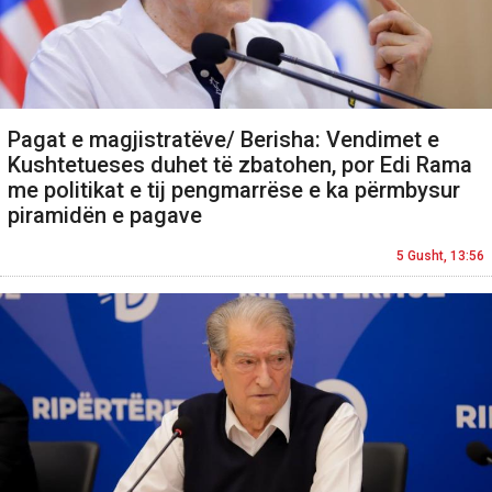
Pagat e magjistratëve/ Berisha: Vendimet e
Kushtetueses duhet të zbatohen, por Edi Rama
me politikat e tij pengmarrëse e ka përmbysur
piramidën e pagave
5 Gusht, 13:56