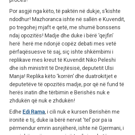
Por asgjë nga këto, të paktën në dukje, s’kishte
ndodhur! Mazhoranca ishte në sallën e Kuvendit,
po tregohej mjaft e qetë, me shumë bonssens
ndaj opozitës! Madje dhe duke i bërë ‘qejfin’
herë herë me ndonjë copëz debati mes vetë
përfaqësuesve të saj, siç ishte shkëmbimi i
replikave mes kreut të Kuvendit Niko Peleshi
dhe ish ministrit të Drejtësisë, deputetit Ulsi
Manja! Replika këto ‘korrën’ dhe duatrokitjet e
deputetëve të opozitës madje, por që në fund të
herës inatin dhe tërbimin e Berishës nuk e
zhdukën që nuk e zhdukën!
Edhe
Edi Rama
, i cili nuk e kursen Berishën me
ironitë e tij, duke ia bërë nervat ‘tel’ por pa ia
përmendur emrin asnjëherë, ishte në Gjermani, i