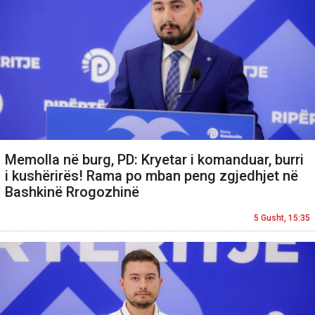
Memolla në burg, PD: Kryetar i komanduar, burri
i kushërirës! Rama po mban peng zgjedhjet në
Bashkinë Rrogozhinë
5 Gusht, 15:35