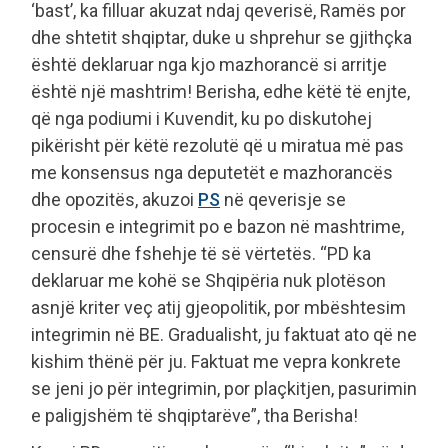
‘bast’, ka filluar akuzat ndaj qeverisë, Ramës por
dhe shtetit shqiptar, duke u shprehur se gjithçka
është deklaruar nga kjo mazhorancë si arritje
është një mashtrim! Berisha, edhe këtë të enjte,
që nga podiumi i Kuvendit, ku po diskutohej
pikërisht për këtë rezolutë që u miratua më pas
me konsensus nga deputetët e mazhorancës
dhe opozitës, akuzoi
PS
në qeverisje se
procesin e integrimit po e bazon në mashtrime,
censurë dhe fshehje të së vërtetës. “PD ka
deklaruar me kohë se Shqipëria nuk plotëson
asnjë kriter veç atij gjeopolitik, por mbështesim
integrimin në BE. Gradualisht, ju faktuat ato që ne
kishim thënë për ju. Faktuat me vepra konkrete
se jeni jo për integrimin, por plaçkitjen, pasurimin
e paligjshëm të shqiptarëve”, tha Berisha!