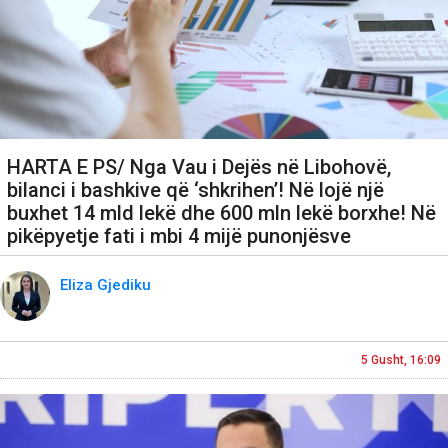
HARTA E PS/ Nga Vau i Dejës në Libohovë,
bilanci i bashkive që ‘shkrihen’! Në lojë një
buxhet 14 mld lekë dhe 600 mln lekë borxhe! Në
pikëpyetje fati i mbi 4 mijë punonjësve
Eliza Gjediku
5 Gusht, 16:09