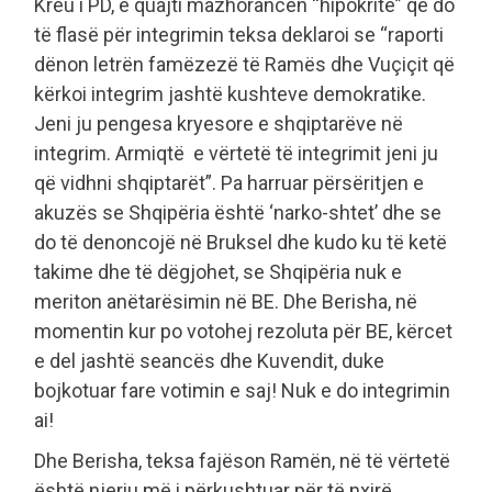
Kreu i PD, e quajti mazhorancën “hipokrite” që do
të flasë për integrimin teksa deklaroi se “raporti
dënon letrën famëzezë të Ramës dhe Vuçiçit që
kërkoi integrim jashtë kushteve demokratike.
Jeni ju pengesa kryesore e shqiptarëve në
integrim. Armiqtë e vërtetë të integrimit jeni ju
që vidhni shqiptarët”. Pa harruar përsëritjen e
akuzës se Shqipëria është ‘narko-shtet’ dhe se
do të denoncojë në Bruksel dhe kudo ku të ketë
takime dhe të dëgjohet, se Shqipëria nuk e
meriton anëtarësimin në BE. Dhe Berisha, në
momentin kur po votohej rezoluta për BE, kërcet
e del jashtë seancës dhe Kuvendit, duke
bojkotuar fare votimin e saj! Nuk e do integrimin
ai!
Dhe Berisha, teksa fajëson Ramën, në të vërtetë
është njeriu më i përkushtuar për të nxirë