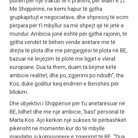
punën për një traktat të ri pranimi, për Malin e Zi.
Me Shqipërinë, ne kemi hapur të gjitha
grupkapitujt e negociatave, dhe shpresoj të ecim
përpara për t’i mbyllur sa më shpejt që të jetë e
mundur. Ambicia jonë është për gjithë rajonin, të
gjitha vendet të bëhen vende anëtare me të
drejta të plota dhe me përgjegjësi të plota në BE,
bazuar në linjëzim të plotë me ligjet e vlerat
europiane. Dua ta them, duam ta bëjmë këtë
ambicie realitet, dhe po, zgjerimi po ndodh”, tha
Kos, duke goditur keq ëndrrën e Berishës për
bllokim.
Dhe objektivi i Shqipërisë për t’u anëtarësuar në
BE, lidhet dhe me një ambicie, ‘bast’ personal të
Marta Kos. Ajo kërkon një sukses të përbashkët
pikërisht në momentin kur do të mbyllë
mandatin si komisionere e zgjerimit të BE. “Dua