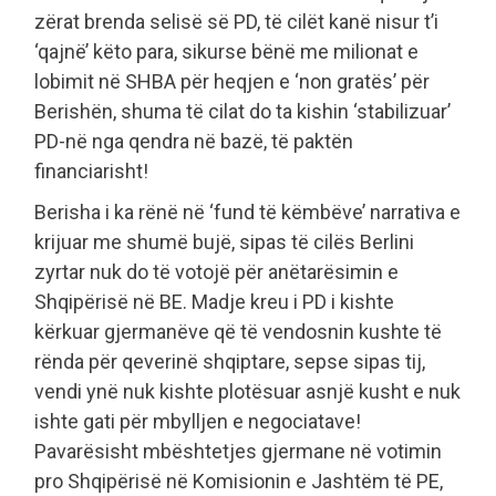
zërat brenda selisë së PD, të cilët kanë nisur t’i
‘qajnë’ këto para, sikurse bënë me milionat e
lobimit në SHBA për heqjen e ‘non gratës’ për
Berishën, shuma të cilat do ta kishin ‘stabilizuar’
PD-në nga qendra në bazë, të paktën
financiarisht!
Berisha i ka rënë në ‘fund të këmbëve’ narrativa e
krijuar me shumë bujë, sipas të cilës Berlini
zyrtar nuk do të votojë për anëtarësimin e
Shqipërisë në BE. Madje kreu i PD i kishte
kërkuar gjermanëve që të vendosnin kushte të
rënda për qeverinë shqiptare, sepse sipas tij,
vendi ynë nuk kishte plotësuar asnjë kusht e nuk
ishte gati për mbylljen e negociatave!
Pavarësisht mbështetjes gjermane në votimin
pro Shqipërisë në Komisionin e Jashtëm të PE,