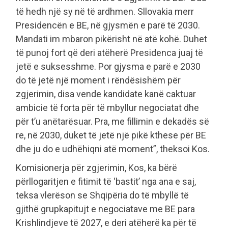
të hedh një sy në të ardhmen. Sllovakia merr
Presidencën e BE, në gjysmën e parë të 2030.
Mandati im mbaron pikërisht në atë kohë. Duhet
të punoj fort që deri atëherë Presidenca juaj të
jetë e suksesshme. Por gjysma e parë e 2030
do të jetë një moment i rëndësishëm për
zgjerimin, disa vende kandidate kanë caktuar
ambicie të forta për të mbyllur negociatat dhe
për t’u anëtarësuar. Pra, me fillimin e dekadës së
re, në 2030, duket të jetë një pikë kthese për BE
dhe ju do e udhëhiqni atë moment”, theksoi Kos.
Komisionerja për zgjerimin, Kos, ka bërë
përllogaritjen e fitimit të ‘bastit’ nga ana e saj,
teksa vlerëson se Shqipëria do të mbyllë të
gjithë grupkapitujt e negociatave me BE para
Krishlindjeve të 2027, e deri atëherë ka për të