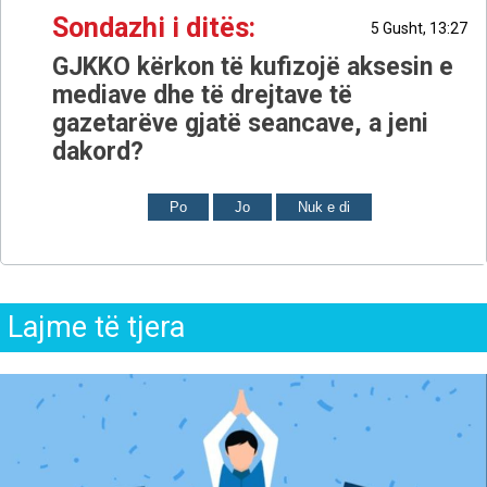
Sondazhi i ditës:
5 Gusht, 13:27
GJKKO kërkon të kufizojë aksesin e
mediave dhe të drejtave të
gazetarëve gjatë seancave, a jeni
dakord?
Po
Jo
Nuk e di
Lajme të tjera