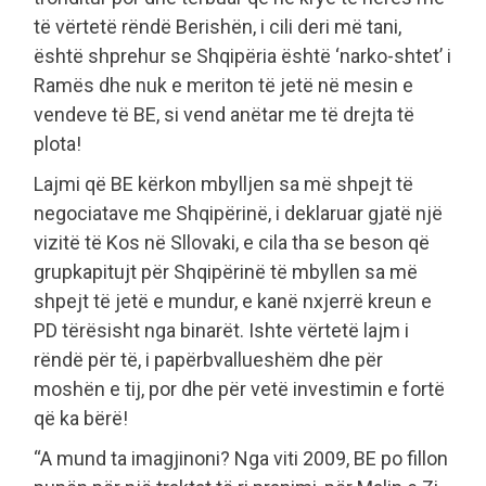
të vërtetë rëndë Berishën, i cili deri më tani,
është shprehur se Shqipëria është ‘narko-shtet’ i
Ramës dhe nuk e meriton të jetë në mesin e
vendeve të BE, si vend anëtar me të drejta të
plota!
Lajmi që BE kërkon mbylljen sa më shpejt të
negociatave me Shqipërinë, i deklaruar gjatë një
vizitë të Kos në Sllovaki, e cila tha se beson që
grupkapitujt për Shqipërinë të mbyllen sa më
shpejt të jetë e mundur, e kanë nxjerrë kreun e
PD tërësisht nga binarët. Ishte vërtetë lajm i
rëndë për të, i papërbvallueshëm dhe për
moshën e tij, por dhe për vetë investimin e fortë
që ka bërë!
“A mund ta imagjinoni? Nga viti 2009, BE po fillon