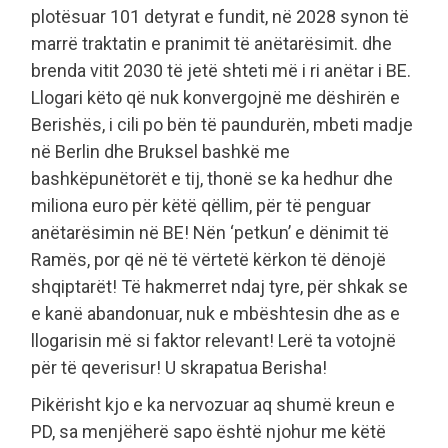
plotësuar 101 detyrat e fundit, në 2028 synon të
marrë traktatin e pranimit të anëtarësimit. dhe
brenda vitit 2030 të jetë shteti më i ri anëtar i BE.
Llogari këto që nuk konvergojnë me dëshirën e
Berishës, i cili po bën të paundurën, mbeti madje
në Berlin dhe Bruksel bashkë me
bashkëpunëtorët e tij, thonë se ka hedhur dhe
miliona euro për këtë qëllim, për të penguar
anëtarësimin në BE! Nën ‘petkun’ e dënimit të
Ramës, por që në të vërtetë kërkon të dënojë
shqiptarët! Të hakmerret ndaj tyre, për shkak se
e kanë abandonuar, nuk e mbështesin dhe as e
llogarisin më si faktor relevant! Lerë ta votojnë
për të qeverisur! U skrapatua Berisha!
Pikërisht kjo e ka nervozuar aq shumë kreun e
PD, sa menjëherë sapo është njohur me këtë