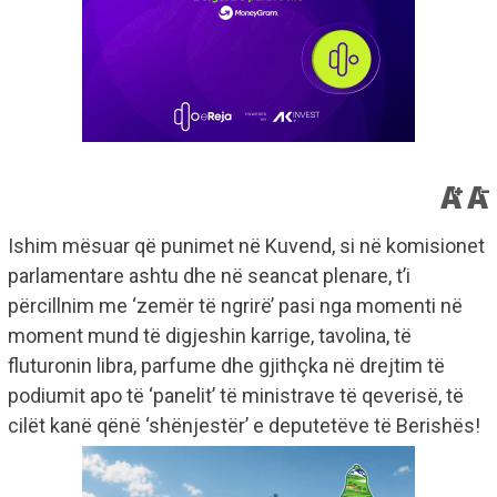
Ishim mësuar që punimet në Kuvend, si në komisionet
parlamentare ashtu dhe në seancat plenare, t’i
përcillnim me ‘zemër të ngrirë’ pasi nga momenti në
moment mund të digjeshin karrige, tavolina, të
fluturonin libra, parfume dhe gjithçka në drejtim të
podiumit apo të ‘panelit’ të ministrave të qeverisë, të
cilët kanë qënë ‘shënjestër’ e deputetëve të Berishës!