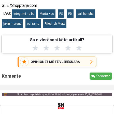
SI.E./Shqiptarja.com
TAG:
integrimi ne be
Marta Kos
PS
PD
sali berisha
jakin marena
edi rama
Friedrich Merz
Sa e vlerësoni këtë artikull?
★
★
★
★
★
OPINIONET MË TË VLERËSUARA
Komente
Komento