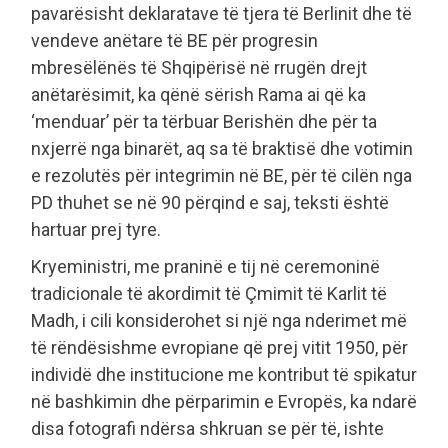
pavarësisht deklaratave të tjera të Berlinit dhe të
vendeve anëtare të BE për progresin
mbresëlënës të Shqipërisë në rrugën drejt
anëtarësimit, ka qënë sërish Rama ai që ka
‘menduar’ për ta tërbuar Berishën dhe për ta
nxjerrë nga binarët, aq sa të braktisë dhe votimin
e rezolutës për integrimin në BE, për të cilën nga
PD thuhet se në 90 përqind e saj, teksti është
hartuar prej tyre.
Kryeministri, me praninë e tij në ceremoninë
tradicionale të akordimit të Çmimit të Karlit të
Madh, i cili konsiderohet si një nga nderimet më
të rëndësishme evropiane që prej vitit 1950, për
individë dhe institucione me kontribut të spikatur
në bashkimin dhe përparimin e Evropës, ka ndarë
disa fotografi ndërsa shkruan se për të, ishte