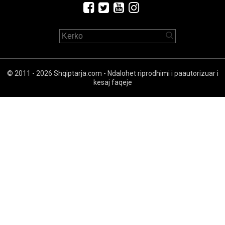
© 2011 - 2026 Shqiptarja.com - Ndalohet riprodhimi i paautorizuar i
kesaj faqeje