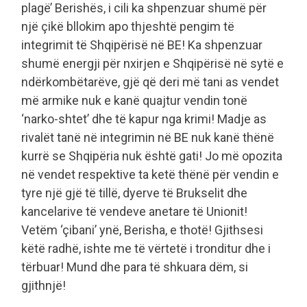
plagë’ Berishës, i cili ka shpenzuar shumë për
një çikë bllokim apo thjeshtë pengim të
integrimit të Shqipërisë në BE! Ka shpenzuar
shumë energji për nxirjen e Shqipërisë në sytë e
ndërkombëtarëve, gjë që deri më tani as vendet
më armike nuk e kanë quajtur vendin tonë
‘narko-shtet’ dhe të kapur nga krimi! Madje as
rivalët tanë në integrimin në BE nuk kanë thënë
kurrë se Shqipëria nuk është gati! Jo më opozita
në vendet respektive ta ketë thënë për vendin e
tyre një gjë të tillë, dyerve të Brukselit dhe
kancelarive të vendeve anetare të Unionit!
Vetëm ‘çibani’ ynë, Berisha, e thotë! Gjithsesi
këtë radhë, ishte me të vërtetë i tronditur dhe i
tërbuar! Mund dhe para të shkuara dëm, si
gjithnjë!