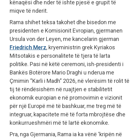
kënaqësi dhe nder të ishte pjesë e grupit të
miqve të nderit.
Rama shihet teksa takohet dhe bisedon me
presidenten e Komisionit Evropian, gjermanen
Ursula von der Leyen, me kancelarin gjerman
Friedrich Merz
, kryeministrin grek Kyriakos
Mitsotakis e personalitete të tjera të larta
politike. Pasi në këtë ceremoni, ish-presidenti i
Bankës Botërore Mario Draghi u nderua me
Çmimin “Karli i Madh” 2026, në vlerësim të rolit të
tij të rëndësishëm në ruajtjen e stabilitetit
ekonomik europian e në promovimin e vizionit
për një Europë më të bashkuar, me treg më të
integruar, kapacitete më të forta mbrojtëse dhe
konkurrueshmëri më të lartë ekonomike.
Pra, nga Gjermania, Rama ia ka vënë ‘kripën në