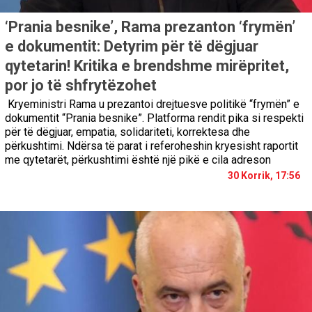
‘Prania besnike’, Rama prezanton ‘frymën’
e dokumentit: Detyrim për të dëgjuar
qytetarin! Kritika e brendshme mirëpritet,
por jo të shfrytëzohet
Kryeministri Rama u prezantoi drejtuesve politikë “frymën” e
dokumentit “Prania besnike”. Platforma rendit pika si respekti
për të dëgjuar, empatia, solidariteti, korrektesa dhe
përkushtimi. Ndërsa të parat i referoheshin kryesisht raportit
me qytetarët, përkushtimi është një pikë e cila adreson
30 Korrik, 17:56