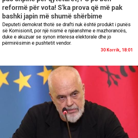
reformë për vota! S'ka prova që më pak
bashki japin më shumë shërbime
Deputeti demokrat thotë se drafti nuk është produkt i punës
së Komisionit, por një nismë e njëanshme e mazhorancës,
duke e akuzuar se synon interesa elektorale dhe jo
përmirësimin e pushtetit vendor.
30 Korrik, 18:01