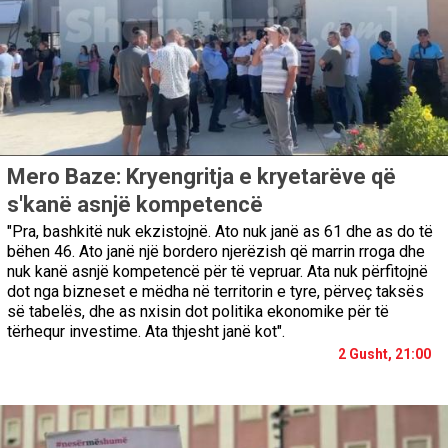
Mero Baze: Kryengritja e kryetarëve që
s'kanë asnjë kompetencë
"Pra, bashkitë nuk ekzistojnë. Ato nuk janë as 61 dhe as do të
bëhen 46. Ato janë një bordero njerëzish që marrin rroga dhe
nuk kanë asnjë kompetencë për të vepruar. Ata nuk përfitojnë
dot nga bizneset e mëdha në territorin e tyre, përveç taksës
së tabelës, dhe as nxisin dot politika ekonomike për të
tërhequr investime. Ata thjesht janë kot".
2 Gusht, 21:00