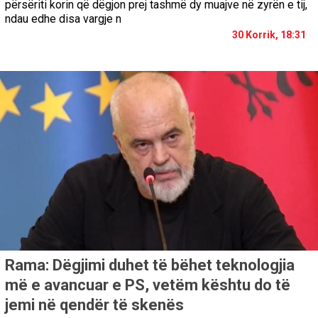
përsëriti korin që dëgjon prej tashmë dy muajve në zyrën e tij,
ndau edhe disa vargje n
30 Korrik, 18:31
Rama: Dëgjimi duhet të bëhet teknologjia
më e avancuar e PS, vetëm kështu do të
jemi në qendër të skenës