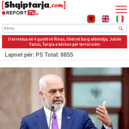
Lihet në burg Julide Yazici, kërkohet në Turqi për pjesëmarrje
në grup terrorist
Lajmet për:
PS
Total: 8855