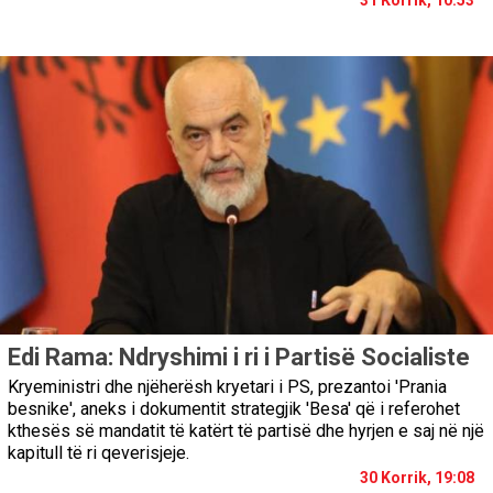
Edi Rama: Ndryshimi i ri i Partisë Socialiste
Kryeministri dhe njëherësh kryetari i PS, prezantoi 'Prania
besnike', aneks i dokumentit strategjik 'Besa' që i referohet
kthesës së mandatit të katërt të partisë dhe hyrjen e saj në një
kapitull të ri qeverisjeje.
30 Korrik, 19:08