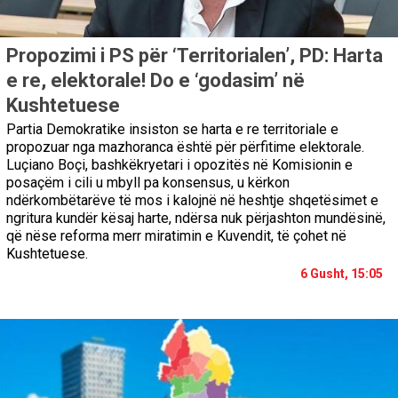
Propozimi i PS për ‘Territorialen’, PD: Harta
e re, elektorale! Do e ‘godasim’ në
Kushtetuese
Partia Demokratike insiston se harta e re territoriale e
propozuar nga mazhoranca është për përfitime elektorale.
Luçiano Boçi, bashkëkryetari i opozitës në Komisionin e
posaçëm i cili u mbyll pa konsensus, u kërkon
ndërkombëtarëve të mos i kalojnë në heshtje shqetësimet e
ngritura kundër kësaj harte, ndërsa nuk përjashton mundësinë,
që nëse reforma merr miratimin e Kuvendit, të çohet në
Kushtetuese.
6 Gusht, 15:05