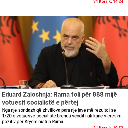
31 Korrik, 14:24
Eduard Zaloshnja: Rama foli për 888 mijë
votuesit socialistë e përtej
Nga një sondazh që zhvillova para një jave më rezultoi se
1/20 e votuesve socialistë brenda vendit nuk kanë vlerësim
pozitiv për Kryeministrin Rama.
31 Korrik, 10:53