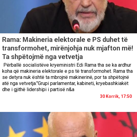
Rama: Makineria elektorale e PS duhet të
transformohet, mirënjohja nuk mjafton më!
Ta shpëtojmë nga vetvetja
Përballë socialistëve kryeministri Edi Rama tha se ka ardhur
koha që makineria elektorale e ps të transformohet. Rama tha
se detyra nuk është ta mbrojnë makinerinë, por ta shpëtojnë
atë nga vetvetja."Grupi parlamentar, kabineti, kryebashkiakët
dhe i gjithë lidershipi i partisë n&a
30 Korrik, 17:50