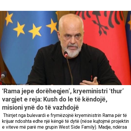
‘Rama jepe dorëheqjen’, kryeministri ‘thur’
vargjet e reja: Kush do le të këndojë,
misioni ynë do të vazhdojë
Thirrjet nga bulevardi e frymëzojnë kryeministrin Rama për të
krijuar ndoshta edhe një këngë të dytë (nëse kujtojmë projektin
e viteve më parë me grupin West Side Family). Madje, ndërsa