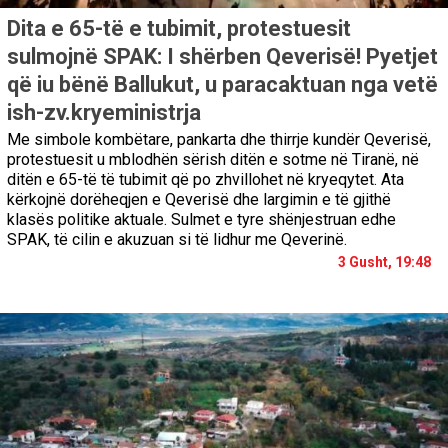
Dita e 65-të e tubimit, protestuesit
sulmojnë SPAK: I shërben Qeverisë! Pyetjet
që iu bënë Ballukut, u paracaktuan nga vetë
ish-zv.kryeministrja
Me simbole kombëtare, pankarta dhe thirrje kundër Qeverisë,
protestuesit u mblodhën sërish ditën e sotme në Tiranë, në
ditën e 65-të të tubimit që po zhvillohet në kryeqytet. Ata
kërkojnë dorëheqjen e Qeverisë dhe largimin e të gjithë
klasës politike aktuale. Sulmet e tyre shënjestruan edhe
SPAK, të cilin e akuzuan si të lidhur me Qeverinë.
3 Gusht, 19:48