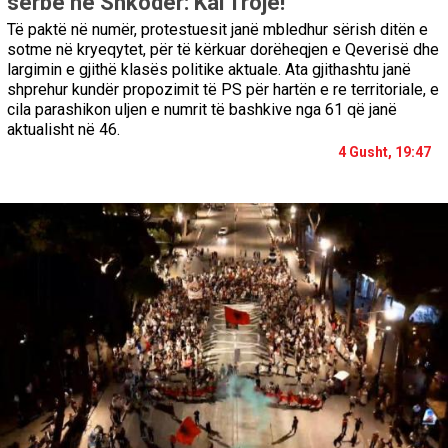
serbe në Shkodër: Kal Troje!
Të paktë në numër, protestuesit janë mbledhur sërish ditën e
sotme në kryeqytet, për të kërkuar dorëheqjen e Qeverisë dhe
largimin e gjithë klasës politike aktuale. Ata gjithashtu janë
shprehur kundër propozimit të PS për hartën e re territoriale, e
cila parashikon uljen e numrit të bashkive nga 61 që janë
aktualisht në 46.
4 Gusht, 19:47