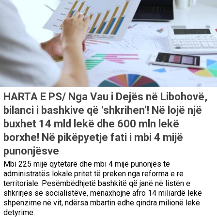
HARTA E PS/ Nga Vau i Dejës në Libohovë,
bilanci i bashkive që ‘shkrihen’! Në lojë një
buxhet 14 mld lekë dhe 600 mln lekë
borxhe! Në pikëpyetje fati i mbi 4 mijë
punonjësve
Mbi 225 mijë qytetarë dhe mbi 4 mijë punonjës të
administratës lokale pritet të preken nga reforma e re
territoriale. Pesëmbëdhjetë bashkitë që janë në listën e
shkrirjes së socialistëve, menaxhojnë afro 14 miliardë lekë
shpenzime në vit, ndërsa mbartin edhe qindra milionë lekë
detyrime.