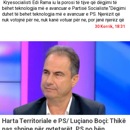
Kryesocialisti Edi Rama iu la porosi të tijve që dëgjimi të
bëhet teknologjia më e avancuar e Partisë Socialiste.“Dëgjimi
duhet të behet teknologjia më e avancuar e PS. Njerëzit që
nuk votojnë për ne, nuk kanë votuar për ne, por janë njerëz që
30 Korrik, 18:31
Harta Territoriale e PS/ Luçiano Boçi: Thikë
pas shpine për qytetarët, PS po bën