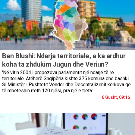
Ben Blushi: Ndarja territoriale, a ka ardhur
koha ta zhdukim Jugun dhe Veriun?
'Në vitin 2004 i propozova parlamentit një ndarje të re
territoriale. Atëherë Shqipëria kishte 375 komuna dhe bashki.
Si Ministër i Pushtetit Vendor dhe Decentralizimit kërkova që
të mbeteshin rreth 120 njësi, pra një e treta.'
6 Gusht, 09:16