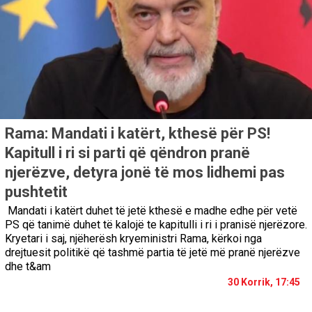
Rama: Mandati i katërt, kthesë për PS!
Kapitull i ri si parti që qëndron pranë
njerëzve, detyra jonë të mos lidhemi pas
pushtetit
Mandati i katërt duhet të jetë kthesë e madhe edhe për vetë
PS që tanimë duhet të kalojë te kapitulli i ri i pranisë njerëzore.
Kryetari i saj, njëherësh kryeministri Rama, kërkoi nga
drejtuesit politikë që tashmë partia të jetë më pranë njerëzve
dhe t&am
30 Korrik, 17:45