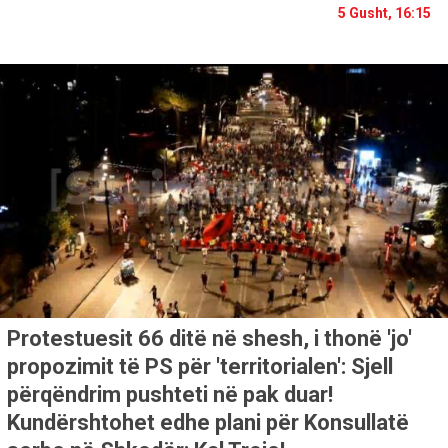
5 Gusht, 16:15
Protestuesit 66 ditë në shesh, i thonë 'jo'
propozimit të PS për 'territorialen': Sjell
përqëndrim pushteti në pak duar!
Kundërshtohet edhe plani për Konsullatë