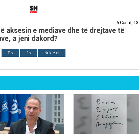
5 Gusht, 13
ë aksesin e mediave dhe të drejtave të
ve, a jeni dakord?
Po
Jo
Nuk e di