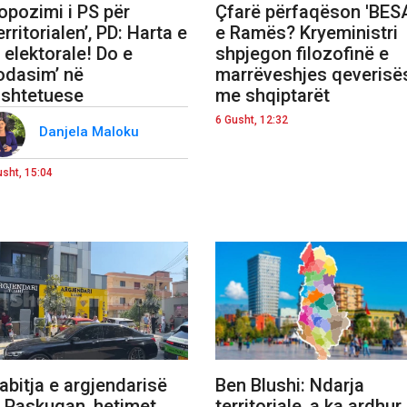
opozimi i PS për
Çfarë përfaqëson 'BES
erritorialen’, PD: Harta e
e Ramës? Kryeministri
, elektorale! Do e
shpjegon filozofinë e
odasim’ në
marrëveshjes qeverisë
shtetuese
me shqiptarët
6 Gusht, 12:32
Danjela Maloku
usht, 15:04
abitja e argjendarisë
Ben Blushi: Ndarja
 Paskuqan, hetimet
territoriale, a ka ardhur