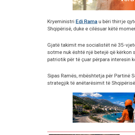
Kryeministri
Edi Rama
u bëri thirrje qy
Shqipërisë, duke e cilësuar këtë momen
Gjatë takimit me socialistët në 35-vjeto
sotme nuk është një betejë që kërkon 
patriotik për të çuar përpara interesin 
Sipas Ramës, mbështetja për Partinë Soc
strategjik të anëtarësimit të Shqipëris