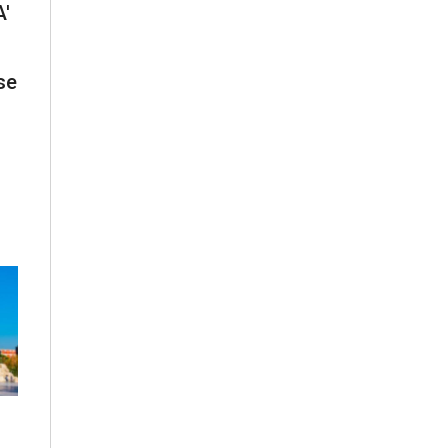
A'
se