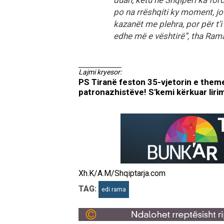
po na rrëshqiti ky moment, j
kazanët me plehra, por për t’i 
edhe më e vështirë”, tha Rama
Lajmi kryesor:
PS Tiranë feston 35-vjetorin e them
patronazhistëve! S'kemi kërkuar lirimin
Xh.K/A.M/Shqiptarja.com
TAG:
edi rama