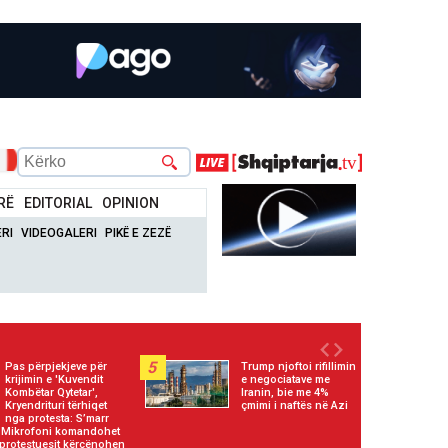
RË
EDITORIAL
OPINION
RI
VIDEOGALERI
PIKË E ZEZË
5
Pas përpjekjeve për
Trump njoftoi rifillimin
krijimin e 'Kuvendit
e negociatave me
Kombëtar Qytetar',
Iranin, bie me 4%
Kryendrituri tërhiqet
çmimi i naftës në Azi
nga protesta: S’marr
h! Mikrofoni komandohet
 protestuesit kërcënohen