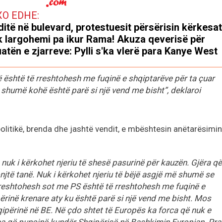
XO EDHE:
ditë në bulevard, protestuesit përsërisin kërkesat
 largohemi pa ikur Rama! Akuza qeverisë për
uatën e zjarreve: Pylli s'ka vlerë para Kanye West
 është të rreshtohesh me fuqinë e shqiptarëve për ta çuar
 shumë kohë është parë si një vend me bisht”, deklaroi
 politikë, brenda dhe jashtë vendit, e mbështesin anëtarësimin
nuk i kërkohet njeriu të shesë pasurinë për kauzën. Gjëra që
onjtë tanë. Nuk i kërkohet njeriu të bëjë asgjë më shumë se
ë reshtohesh sot me PS është të rreshtohesh me fuqinë e
ërinë krenare aty ku është parë si një vend me bisht. Mos
hqipërinë në BE. Në çdo shtet të Europës ka forca që nuk e
rca që punojnë kundër Shqipërisë në Bashkimin Evropian. Pra