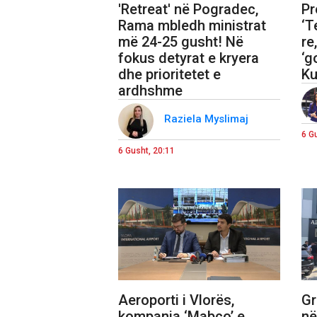
'Retreat' në Pogradec,
Pr
Rama mbledh ministrat
‘T
më 24-25 gusht! Në
re
fokus detyrat e kryera
‘g
dhe prioritetet e
Ku
ardhshme
Raziela Myslimaj
6 G
6 Gusht, 20:11
Aeroporti i Vlorës,
Gr
kompania ‘Mabco’ e
në