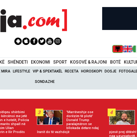
IKË
SHËNDETI
EKONOMI
SPORT
KOSOVË & RAJONI
BOTË
KULTU
Ë MIRA
LIFESTYLE
VIP & SPEKTAKËL
RECETA
HOROSKOPI
DOSJE
FOTOGALE
SONDAZHE
3
4
 pëlqeu shërbimi
'Marrëveshje ose
 kërcënoi me jetë
dorëzim të plotë'
in e hotelit, Policia
Donald Trump
imarës shpall në
paralajmëron se
kim Ulian
bllokada detare ndaj
in e Ilir Prodës
Iranit do të vazhdojë
pjesë prej ditës
nga uzurpatorët,