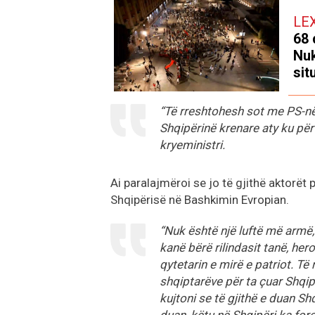
LE
68 
Nuk
sit
“Të rreshtohesh sot me PS-në
Shqipërinë krenare aty ku për
kryeministri.
Ai paralajmëroi se jo të gjithë aktorët
Shqipërisë në Bashkimin Evropian.
“Nuk është një luftë më armë, 
kanë bërë rilindasit tanë, her
qytetarin e mirë e patriot. T
shqiptarëve për ta çuar Shqip
kujtoni se të gjithë e duan S
duan, këtu në Shqipëri ka fo