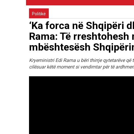
Politikë
‘Ka forca në Shqipëri d
Rama: Të rreshtohesh m
mbështesësh Shqipërin
Kryeministri Edi Rama u bëri thirrje qytetarëve që 
cilësuar këtë moment si vendimtar për të ardhmen