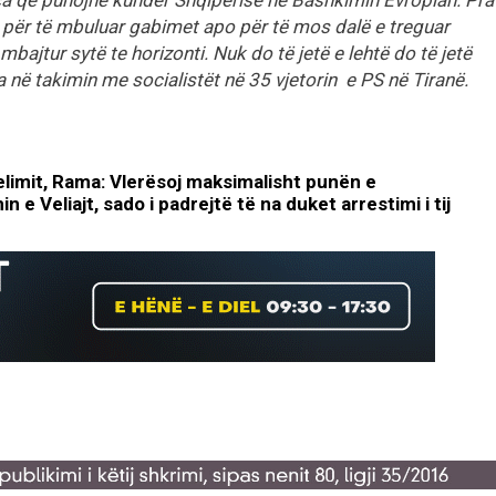
o për të mbuluar gabimet apo për të mos dalë e treguar
mbajtur sytë te horizonti. Nuk do të jetë e lehtë do të jetë
 në takimin me socialistët në 35 vjetorin e PS në Tiranë.
elimit, Rama: Vlerësoj maksimalisht punën e
 e Veliajt, sado i padrejtë të na duket arrestimi i tij