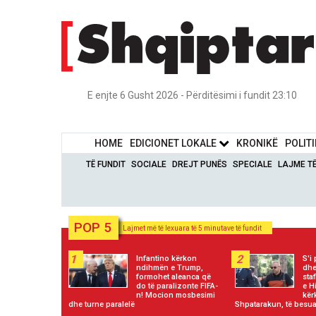
E enjte 6 Gusht 2026 - Përditësimi i fundit 23:10
HOME
EDICIONET LOKALE
KRONIKË
POLIT
TË FUNDIT
SOCIALE
DREJT PUNËS
SPECIALE
LAJME T
POP 5
Lajmet më të lexuara të 5 minutave të fundit
1
2
Infantino kërkon
S'i
ndihmën e Trump,
dhe
formohet aleanca që
staf
do të paralizonte FIFA-
e H
n! Mocion mosbesimi
kër
dhe turne paralelë
Shpatarakun, të besuar