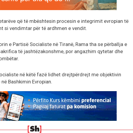
tetarëve që të mbështesin procesin e integrimit evropian të
t si vendimtar për të ardhmen e vendit.
rin e Partisë Socialiste në Tiranë, Rama tha se përballja e
sakrifica të jashtëzakonshme, por angazhim qytetar dhe
kombëtar.
ialiste në këtë fazë lidhet drejtpërdrejt me objektivin
ë në Bashkimin Evropian.