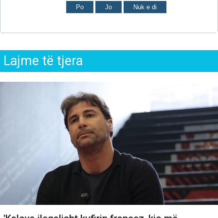
Po
Jo
Nuk e di
Lajme të tjera