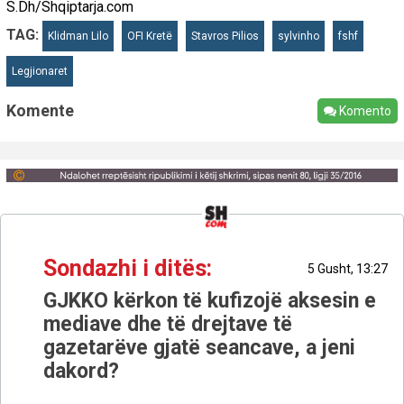
S.Dh/Shqiptarja.com
TAG:
Klidman Lilo
OFI Kretë
Stavros Pilios
sylvinho
fshf
Legjionaret
Komente
Komento
Sondazhi i ditës:
5 Gusht, 13:27
GJKKO kërkon të kufizojë aksesin e
mediave dhe të drejtave të
gazetarëve gjatë seancave, a jeni
dakord?