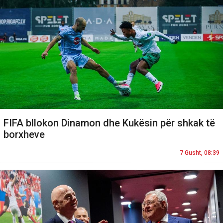
FIFA bllokon Dinamon dhe Kukësin për shkak të
borxheve
7 Gusht, 08:39