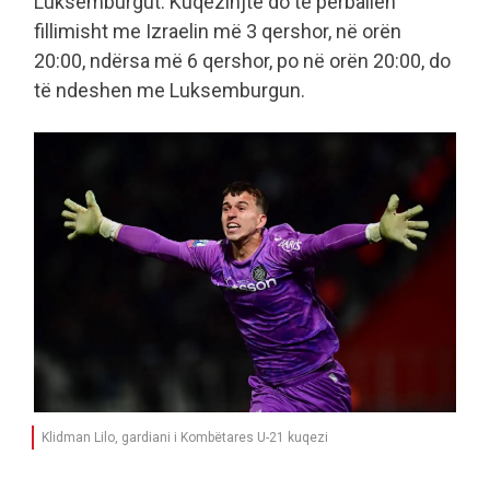
Luksemburgut. Kuqezinjtë do të përballen
fillimisht me Izraelin më 3 qershor, në orën
20:00, ndërsa më 6 qershor, po në orën 20:00, do
të ndeshen me Luksemburgun.
Klidman Lilo, gardiani i Kombëtares U-21 kuqezi