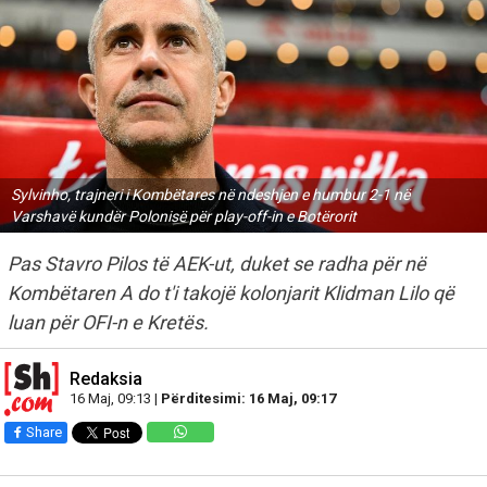
Sylvinho, trajneri i Kombëtares në ndeshjen e humbur 2-1 në
Varshavë kundër Polonisë për play-off-in e Botërorit
Pas Stavro Pilos të AEK-ut, duket se radha për në
Kombëtaren A do t'i takojë kolonjarit Klidman Lilo që
luan për OFI-n e Kretës.
Redaksia
16 Maj, 09:13 |
Përditesimi: 16 Maj, 09:17
Share