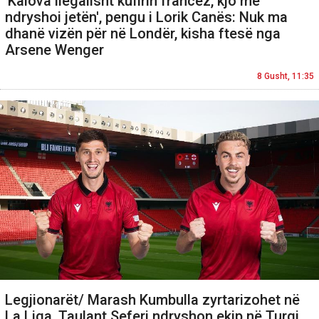
'Kalova ilegalisht kufirin francez, kjo më
ndryshoi jetën', pengu i Lorik Canës: Nuk ma
dhanë vizën për në Londër, kisha ftesë nga
Arsene Wenger
8 Gusht, 11:35
Legjionarët/ Marash Kumbulla zyrtarizohet në
La Liga, Taulant Seferi ndryshon ekip në Turqi