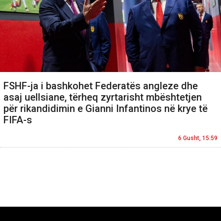
FSHF-ja i bashkohet Federatës angleze dhe
asaj uellsiane, tërheq zyrtarisht mbështetjen
për rikandidimin e Gianni Infantinos në krye të
FIFA-s
6 Gusht, 15:59