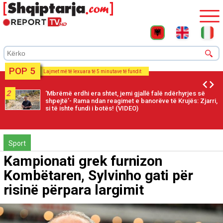
POP 5
Lajmet më të lexuara të 5 minutave të fundit
2
‘Mbrëmë erdhi era shtet, jemi gjallë falë ndërhyrjes së
shpejtë’- Rama ndan reagimet e banorëve të Krujës: Zjarri,
si të ishte fundi i botës! (VIDEO)
Sport
Kampionati grek furnizon
Kombëtaren, Sylvinho gati për
risinë përpara largimit