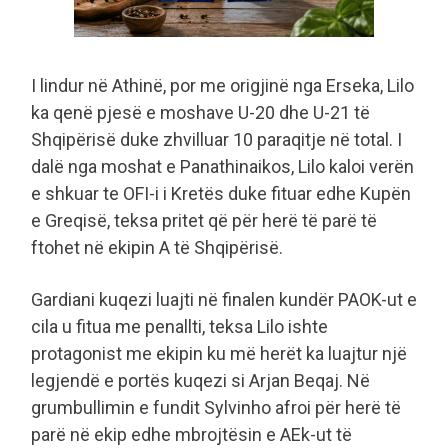
I lindur në Athinë, por me origjinë nga Erseka, Lilo
ka qenë pjesë e moshave U-20 dhe U-21 të
Shqipërisë duke zhvilluar 10 paraqitje në total. I
dalë nga moshat e Panathinaikos, Lilo kaloi verën
e shkuar te OFI-i i Kretës duke fituar edhe Kupën
e Greqisë, teksa pritet që për herë të parë të
ftohet në ekipin A të Shqipërisë.
Gardiani kuqezi luajti në finalen kundër PAOK-ut e
cila u fitua me penallti, teksa Lilo ishte
protagonist me ekipin ku më herët ka luajtur një
legjendë e portës kuqezi si Arjan Beqaj. Në
grumbullimin e fundit Sylvinho afroi për herë të
parë në ekip edhe mbrojtësin e AEk-ut të