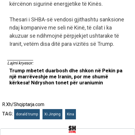
kërcënon sigurinë energjetike të Kinës.
Thesari i SHBA-së vendosi gjithashtu sanksione
ndaj kompanive me seli në Kinë, të cilat i ka
akuzuar se ndihmojnë përpjekjet ushtarake të
Iranit, vetëm disa ditë para vizitës së Trump.
Lajmi kryesor:
Trump mbetet duarbosh dhe shkon në Pekin pa
një marrëveshje me Iranin, por me shumë
kërkesa! Ndryshon tonet për uraniumin
R.Xh/Shqiptarja.com
TAG:
donald trump
Xi Jinping
Kina