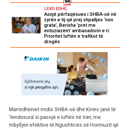
LEXO EDHE:
Asnjë përfaqësues i SHBA-së në
zyrën e tij që prej shpalljes ‘non
grata’, Berisha ‘pret me
entuziazëm’ ambasadorin e ri:
Prioritet luftën e trafikut të
drogës
Marrëdhëniet midis SHBA-së dhe Kinës janë të
‘tendosura’ si pasojë e luftës në Iran, me
mbylljen efektive të Ngushticës së Hormuzit që