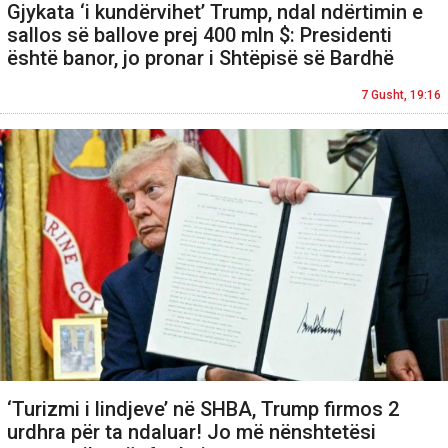
Gjykata ‘i kundërvihet’ Trump, ndal ndërtimin e
sallos së ballove prej 400 mln $: Presidenti
është banor, jo pronar i Shtëpisë së Bardhë
7 Gusht, 19:16
‘Turizmi i lindjeve’ në SHBA, Trump firmos 2
urdhra për ta ndaluar! Jo më nënshtetësi