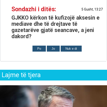
Sondazhi i ditës:
5 Gusht, 13:27
GJKKO kërkon të kufizojë aksesin e
mediave dhe të drejtave të
gazetarëve gjatë seancave, a jeni
dakord?
Po
Jo
Nuk e di
Lajme të tjera