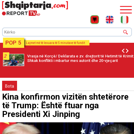
POP 5
Lajmet më të lexuara të 5 minutave të fundit
2
Vrasja në Korçë/ Deklarata e zv. drejtorit të Hetimit të Krimit:
Shkak konflikti i mbartur mes autorit dhe 20-vjeçarit
Bota
Kina konfirmon vizitën shtetërore
të Trump: Është ftuar nga
Presidenti Xi Jinping