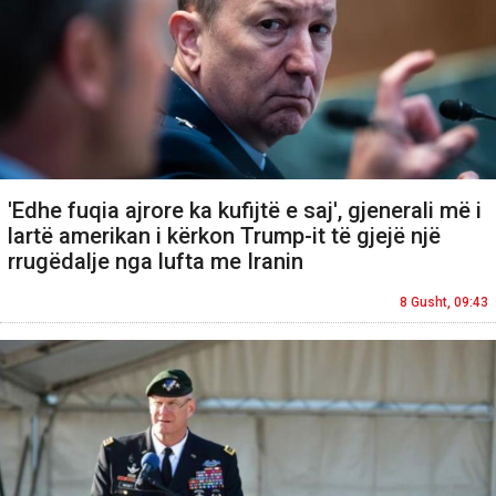
'Edhe fuqia ajrore ka kufijtë e saj', gjenerali më i
lartë amerikan i kërkon Trump-it të gjejë një
rrugëdalje nga lufta me Iranin
8 Gusht, 09:43