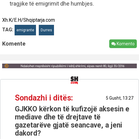
tragjike të emigrimit dhe humbjes.
Xh.K/E.H/Shqiptarja.com
TAG:
emigrante
Durres
Komente
Komento
Sondazhi i ditës:
5 Gusht, 13:27
GJKKO kërkon të kufizojë aksesin e
mediave dhe të drejtave të
gazetarëve gjatë seancave, a jeni
dakord?