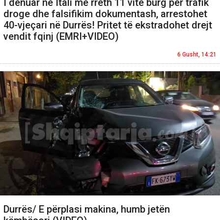
I dënuar në Itali me rreth 11 vite burg për trafik
droge dhe falsifikim dokumentash, arrestohet
40-vjeçari në Durrës! Pritet të ekstradohet drejt
vendit fqinj (EMRI+VIDEO)
6 Gusht, 14:21
Durrës/ E përplasi makina, humb jetën