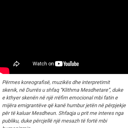
Përmes koreografisë, muzikës dhe interpretimit
skenik, në Durrës u shfaq “Klithma Mesdhetare”, duke
e kthyer skenën në një rrëfim emocional mbi fatin e
mijëra emigrantëve që kanë humbur jetën në përpjekje
për të kaluar Mesdheun. Shfaqja u prit me interes nga
publiku, duke përcjellë një mesazh të fortë mbi