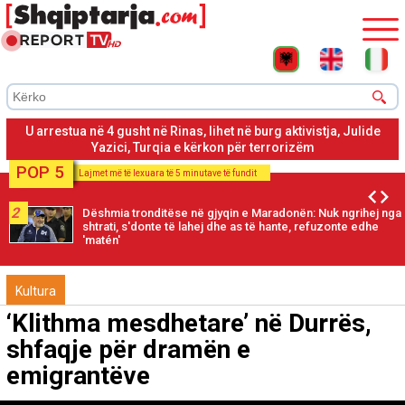
Lihet në burg Julide Yazici, kërkohet në Turqi për pjesëmarrje
në grup terrorist
POP 5
Lajmet më të lexuara të 5 minutave të fundit
2
Dëshmia tronditëse në gjyqin e Maradonën: Nuk ngrihej nga
shtrati, s'donte të lahej dhe as të hante, refuzonte edhe
'matén'
Kultura
‘Klithma mesdhetare’ në Durrës,
shfaqje për dramën e
emigrantëve