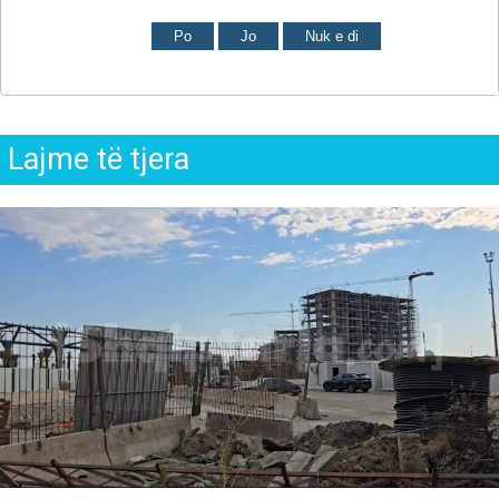
Po
Jo
Nuk e di
Lajme të tjera