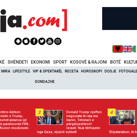
IKË
SHËNDETI
EKONOMI
SPORT
KOSOVË & RAJONI
BOTË
KULTU
Ë MIRA
LIFESTYLE
VIP & SPEKTAKËL
RECETA
HOROSKOPI
DOSJE
FOTOGALE
SONDAZHE
3
4
antino kërkon
Donald Trump njofton
hmën e Trump,
negociata të reja me
mohet aleanca që
Iranin, Teherani e
të paralizonte FIFA-
përgënjeshtron!
Mocion mosbesimi
Izraeli: Nuk tërhiqemi
nga Gaza, vijojnë sulmet!
Shpatarakun, të b