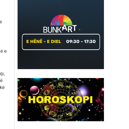
e
ë e
qi,
në
ekë