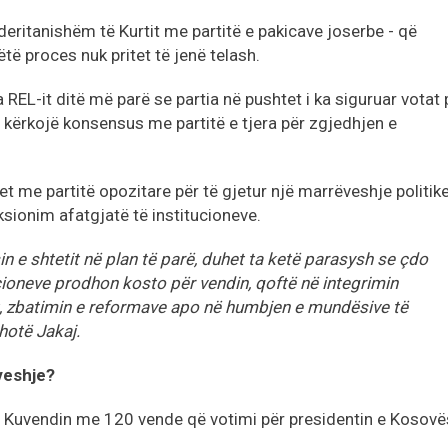
ritanishëm të Kurtit me partitë e pakicave joserbe - që
të proces nuk pritet të jenë telash.
a REL-it ditë më parë se partia në pushtet i ka siguruar votat 
 kërkojë konsensus me partitë e tjera për zgjedhjen e
let me partitë opozitare për të gjetur një marrëveshje politike
ksionim afatgjatë të institucioneve.
in e shtetit në plan të parë, duhet ta ketë parasysh se çdo
cioneve prodhon kosto për vendin, qoftë në integrimin
k, zbatimin e reformave apo në humbjen e mundësive të
hotë Jakaj.
veshje?
ë Kuvendin me 120 vende që votimi për presidentin e Kosovë