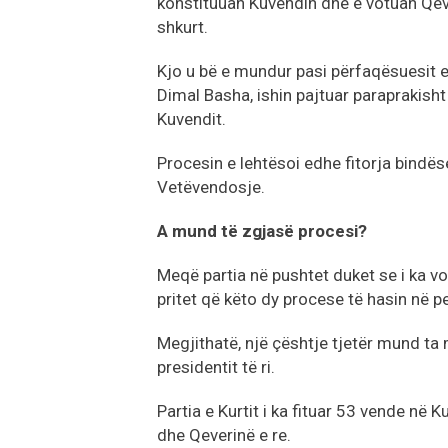
konstituuan Kuvendin dhe e votuan Qeve
shkurt.
Kjo u bë e mundur pasi përfaqësuesit e
Dimal Basha, ishin pajtuar paraprakisht
Kuvendit.
Procesin e lehtësoi edhe fitorja bindëse
Vetëvendosje.
A mund të zgjasë procesi?
Meqë partia në pushtet duket se i ka v
pritet që këto dy procese të hasin në 
Megjithatë, një çështje tjetër mund ta 
presidentit të ri.
Partia e Kurtit i ka fituar 53 vende në
dhe Qeverinë e re.