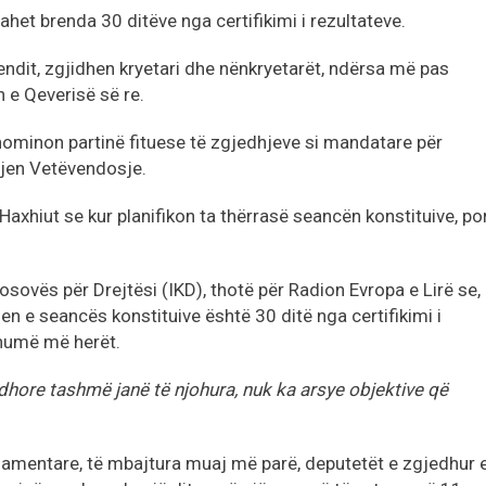
het brenda 30 ditëve nga certifikimi i rezultateve.
endit, zgjidhen kryetari dhe nënkryetarët, ndërsa më pas
e Qeverisë së re.
 nominon partinë fituese të zgjedhjeve si mandatare për
zjen Vetëvendosje.
Haxhiut se kur planifikon ta thërrasë seancën konstituive, po
osovës për Drejtësi (IKD), thotë për Radion Evropa e Lirë se,
n e seancës konstituive është 30 ditë nga certifikimi i
shumë më herët.
dhore tashmë janë të njohura, nuk ka arsye objektive që
rlamentare, të mbajtura muaj më parë, deputetët e zgjedhur 