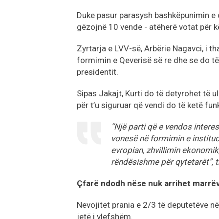
Duke pasur parasysh bashkëpunimin e de
gëzojnë 10 vende - atëherë votat për kë
Zyrtarja e LVV-së, Arbërie Nagavci, i th
formimin e Qeverisë së re dhe se do të
presidentit.
Sipas Jakajt, Kurti do të detyrohet të u
për t’u siguruar që vendi do të ketë fun
“Një parti që e vendos interes
vonesë në formimin e institu
evropian, zhvillimin ekonomi
rëndësishme për qytetarët”, t
Çfarë ndodh nëse nuk arrihet marrë
Nevojitet prania e 2/3 të deputetëve n
jetë i vlefshëm.