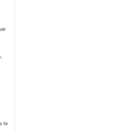
për
,
s të