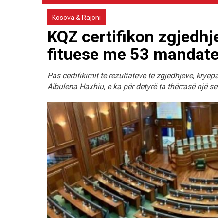
Kosova & Rajoni
KQZ certifikon zgjedhj
fituese me 53 mandate
Pas certifikimit të rezultateve të zgjedhjeve, kryep
Albulena Haxhiu, e ka për detyrë ta thërrasë një se