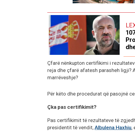
LE
107
Pro
dhe
Çfarë nënkupton certifikimi i rezultatev
reja dhe çfarë afatesh parasheh ligji? 
marrëveshje?
Për këto dhe procedurat që pasojnë ce
Çka pas certifikimit?
Pas certifikimit të rezultateve të zgje
presidentit të vendit,
Albulena Haxhiu
,