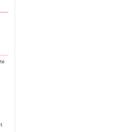
 të
t.