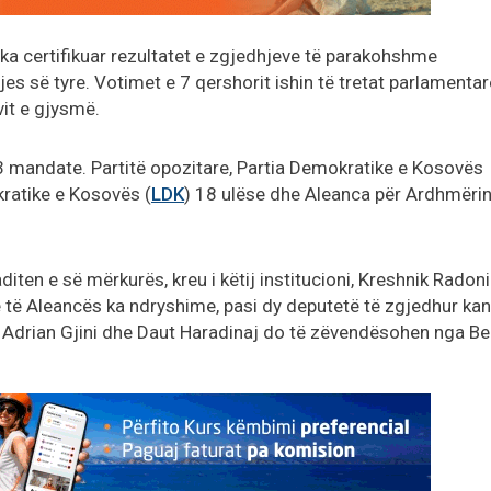
ka certifikuar rezultatet e zgjedhjeve të parakohshme
es së tyre. Votimet e 7 qershorit ishin të tretat parlamentar
it e gjysmë.
53 mandate. Partitë opozitare, Partia Demokratike e Kosovës
kratike e Kosovës (
LDK
) 18 ulëse dhe Aleanca për Ardhmërin
ten e së mërkurës, kreu i këtij institucioni, Kreshnik Radoni
e të Aleancës ka ndryshime, pasi dy deputetë të zgjedhur ka
, Adrian Gjini dhe Daut Haradinaj do të zëvendësohen nga B