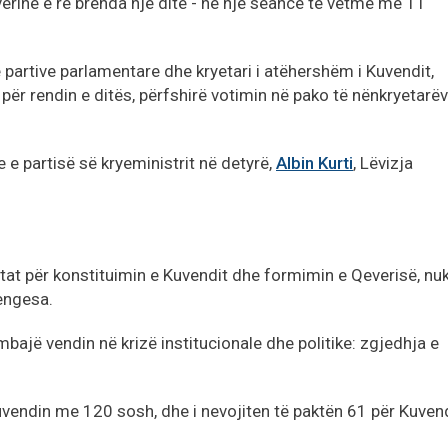
rinë e re brenda një dite - në një seancë të vetme më 11
 partive parlamentare dhe kryetari i atëhershëm i Kuvendit,
 për rendin e ditës, përfshirë votimin në pako të nënkryetarëv
 e partisë së kryeministrit në detyrë,
Albin Kurti
, Lëvizja
otat për konstituimin e Kuvendit dhe formimin e Qeverisë, nu
pengesa.
mbajë vendin në krizë institucionale dhe politike: zgjedhja e
 Kuvendin me 120 sosh, dhe i nevojiten të paktën 61 për Kuven