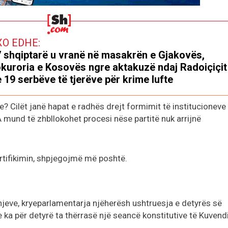
XO EDHE:
 shqiptarë u vranë në masakrën e Gjakovës,
kuroria e Kosovës ngre aktakuzë ndaj Radoiçiçit
 19 serbëve të tjerëve për krime lufte
e? Cilët janë hapat e radhës drejt formimit të institucioneve
A mund të zhbllokohet procesi nëse partitë nuk arrijnë
rtifikimin, shpjegojmë më poshtë.
dhjeve, kryeparlamentarja njëherësh ushtruesja e detyrës së
 e ka për detyrë ta thërrasë një seancë konstitutive të Kuvendi