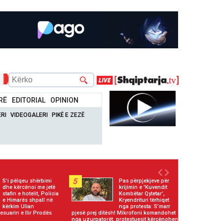
RË
EDITORIAL
OPINION
RI
VIDEOGALERI
PIKË E ZEZË
5
S'i pëlqeu shërbimi
Pas përpjekjeve për
dhe kërcënoi me jetë
krijimin e 'Kuvendit
stafin e hotelit, Policia
Kombëtar Qytetar',
e Himarës shpall në
Kryendrituri tërhiqet
kërkim Ulian
nga protesta: S’marr
esuarin e Ilir Prodës
pjesë prej ditësh! Mikrofoni komandohet
nga uzurpatorët, protestuesit kërcënohen