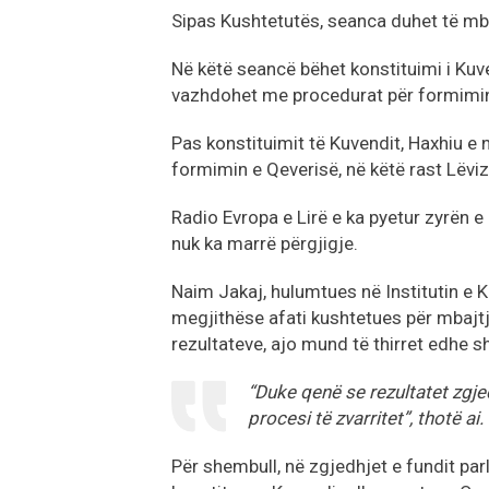
Sipas Kushtetutës, seanca duhet të mba
Në këtë seancë bëhet konstituimi i Kuv
vazhdohet me procedurat për formimin 
Pas konstituimit të Kuvendit, Haxhiu e
formimin e Qeverisë, në këtë rast Lëvi
Radio Evropa e Lirë e ka pyetur zyrën e 
nuk ka marrë përgjigje.
Naim Jakaj, hulumtues në Institutin e K
megjithëse afati kushtetues për mbajtje
rezultateve, ajo mund të thirret edhe 
“Duke qenë se rezultatet zgje
procesi të zvarritet”, thotë ai.
Për shembull, në zgjedhjet e fundit pa