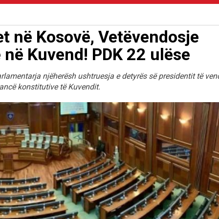
et në Kosovë, Vetëvendosje
 në Kuvend! PDK 22 ulëse
arlamentarja njëherësh ushtruesja e detyrës së presidentit të vend
ancë konstitutive të Kuvendit.