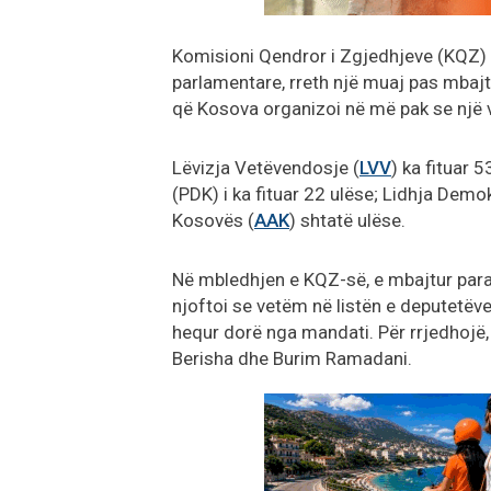
Komisioni Qendror i Zgjedhjeve (KQZ) 
parlamentare, rreth një muaj pas mbajtj
që Kosova organizoi në më pak se një v
Lëvizja Vetëvendosje (
LVV
) ka fituar 
(PDK) i ka fituar 22 ulëse; Lidhja Demo
Kosovës (
AAK
) shtatë ulëse.
Në mbledhjen e KQZ-së, e mbajtur paradi
njoftoi se vetëm në listën e deputetëv
hequr dorë nga mandati. Për rrjedhojë
Berisha dhe Burim Ramadani.