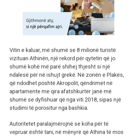
Vitin e kaluar, më shumë se 8 milionë turistë
vizituan Athinën, një rekord për qytetin që jo
shumë kohë më parë shihej thjesht si një
ndalesë për në ishujt grekë. Në zonën e Plakës,
që ndodhet poshtë Akropolit, qëndrimet në
apartamente me qira afatshkurtër janë më
shumë se dyfishuar që nga viti 2018, sipas një
studimi të porositur nga bashkia.
Autoritetet paralajmërojnë se koha për të
vepruar është tani, në mënyrë që Athina të mos