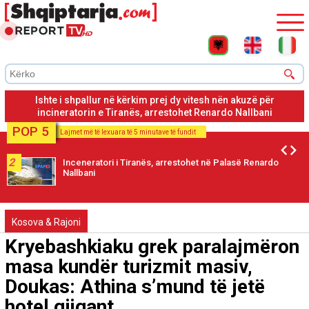
Incineratori i Tiranës, arrestohet nga Policia e Vlorës Renardo
Nallbani, i akuzuar për disa vepra penale
POP 5
Lajmet më të lexuara të 5 minutave të fundit
2
Inceneratori i Tiranës, arrestohet në Palasë Renardo
Nallbani
Kosova & Rajoni
Kryebashkiaku grek paralajmëron
masa kundër turizmit masiv,
Doukas: Athina s’mund të jetë
hotel gjigant