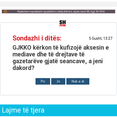
Sondazhi i ditës:
5 Gusht, 13:27
GJKKO kërkon të kufizojë aksesin e
mediave dhe të drejtave të
gazetarëve gjatë seancave, a jeni
dakord?
Po
Jo
Nuk e di
Lajme të tjera