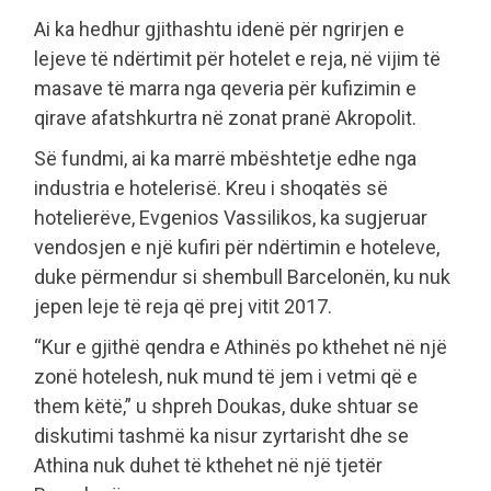
Ai ka hedhur gjithashtu idenë për ngrirjen e
lejeve të ndërtimit për hotelet e reja, në vijim të
masave të marra nga qeveria për kufizimin e
qirave afatshkurtra në zonat pranë Akropolit.
Së fundmi, ai ka marrë mbështetje edhe nga
industria e hotelerisë. Kreu i shoqatës së
hotelierëve, Evgenios Vassilikos, ka sugjeruar
vendosjen e një kufiri për ndërtimin e hoteleve,
duke përmendur si shembull Barcelonën, ku nuk
jepen leje të reja që prej vitit 2017.
“Kur e gjithë qendra e Athinës po kthehet në një
zonë hotelesh, nuk mund të jem i vetmi që e
them këtë,” u shpreh Doukas, duke shtuar se
diskutimi tashmë ka nisur zyrtarisht dhe se
Athina nuk duhet të kthehet në një tjetër