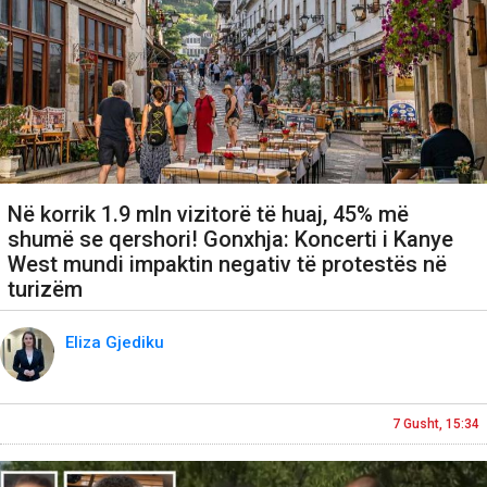
Në korrik 1.9 mln vizitorë të huaj, 45% më
shumë se qershori! Gonxhja: Koncerti i Kanye
West mundi impaktin negativ të protestës në
turizëm
Eliza Gjediku
7 Gusht, 15:34