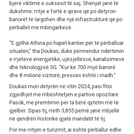
bjerë viktimë e suksesit të saj. Shenjat janë të
dukshme: rritje e fortë e qirave që po detyron
banorët të largohen dhe një infrastrukturë që po
përballet me mbingarkesë.
“E gjithë Athina po hapet kantier për të përballuar
situatën,” tha Doukas, duke përmendur ndërtimin
e rrjeteve energjetike, ujësjellësve, kanalizimeve
dhe teknologjisë 5G. “Kur ke 700 mijë banorë
dhe 8 milionë vizitorë, presioni është i madh.”
Doukas mori detyrën në vitin 2024, pasi fitoi
zgjedhjet me mbështetjen e partisë opozitare
Pasok, me premtimin për ta bërë qytetin më të
gjelbër. Sipas tij, rreth 3,855 pemë janë mbjellë
në qendrën historike gjatë mandatit të tij.
Por me rritjen e turizmit, ai është përballur edhe