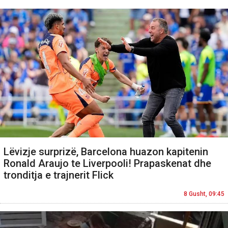
Lëvizje surprizë, Barcelona huazon kapitenin
Ronald Araujo te Liverpooli! Prapaskenat dhe
tronditja e trajnerit Flick
8 Gusht, 09:45