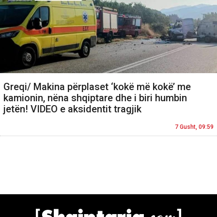
Greqi/ Makina përplaset ‘kokë më kokë’ me
kamionin, nëna shqiptare dhe i biri humbin
jetën! VIDEO e aksidentit tragjik
7 Gusht, 09:59