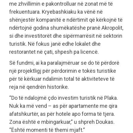
me zhvillimin e pakontrolluar në zonat më të
frekuentuara. Kryebashkiaku ka vënë në
shënjestër kompanitë e ndërtimit që kërkojnë të
ndërtojnë godina shumëkatëshe pranë Akropolit,
si dhe investitorët dhe sipërmarrësit në sektorin
turistik. Në fokus janë edhe lokalet dhe
restorantet në çati, shpesh pa licencë.
Së fundmi, ai ka paralajmëruar se do të përdorë
një projektligj për përdorimin e tokës turistike
për të kërkuar ndalimin total të aktiviteteve të
reja në qendrën historike.
“Do të ndalojmë çdo investim turistik në Plaka.
Nuk ka më vend – as për apartamente me qira
afatshkurtër, as për hotele apo forma të tjera.
Zona është e mbingarkuar,” u shpreh Doukas.
“Është momenti të themi mjaft.”