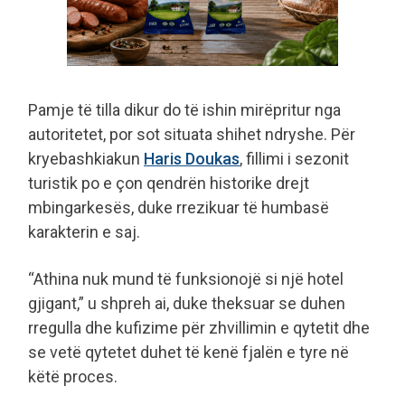
Pamje të tilla dikur do të ishin mirëpritur nga
autoritetet, por sot situata shihet ndryshe. Për
kryebashkiakun
Haris Doukas
, fillimi i sezonit
turistik po e çon qendrën historike drejt
mbingarkesës, duke rrezikuar të humbasë
karakterin e saj.
“Athina nuk mund të funksionojë si një hotel
gjigant,” u shpreh ai, duke theksuar se duhen
rregulla dhe kufizime për zhvillimin e qytetit dhe
se vetë qytetet duhet të kenë fjalën e tyre në
këtë proces.