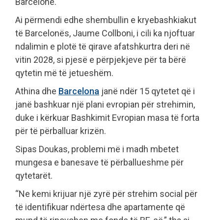
Barcelonë.
Ai përmendi edhe shembullin e kryebashkiakut
të Barcelonës, Jaume Collboni, i cili ka njoftuar
ndalimin e plotë të qirave afatshkurtra deri në
vitin 2028, si pjesë e përpjekjeve për ta bërë
qytetin më të jetueshëm.
Athina dhe
Barcelona
janë ndër 15 qytetet që i
janë bashkuar një plani evropian për strehimin,
duke i kërkuar Bashkimit Evropian masa të forta
për të përballuar krizën.
Sipas Doukas, problemi më i madh mbetet
mungesa e banesave të përballueshme për
qytetarët.
“Ne kemi krijuar një zyrë për strehim social për
të identifikuar ndërtesa dhe apartamente që