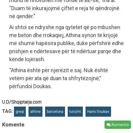
mund të rinovohen me fonde të BE-së,” tha ai.
“Duam të inkurajojmë çiftet e reja të qëndrojnë
në qendër.”
Ai shtoi se ndryshe nga qytetet që po mbushen
me beton dhe rrokaqiej, Athina synon të krijojë
më shumë hapësira publike, duke përfshirë edhe
prishjen e ndërtesave për të ndërtuar parqe dhe
kënde lojërash.
“Athina është për njerëzit e saj. Nuk është
vetëm për ata që duan ta shfrytëzojnë,”
përfundoi Doukas.
U.D/Shqiptarja.com
TAG:
greqi
athine
barcelona
turizmi
Haris Doukas
Komente
Komento