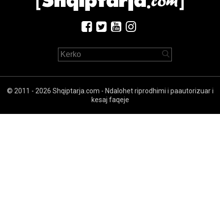
© 2011 - 2026 Shqiptarja.com - Ndalohet riprodhimi i paautorizuar i
kesaj faqeje