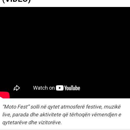
“Moto Fest” solli në qytet atmosferë festive, muzikë
live, parada dhe aktivitete që tërhoqën vëmendjen e
qytetarëve dhe vizitorëve.