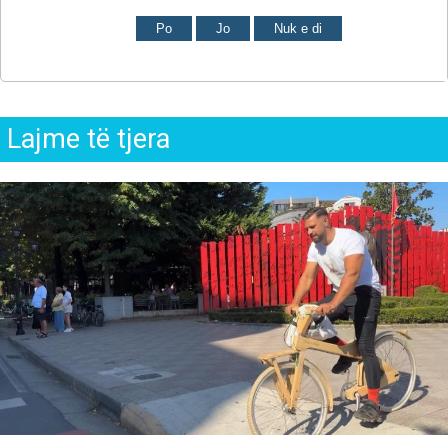
Po
Jo
Nuk e di
Lajme të tjera