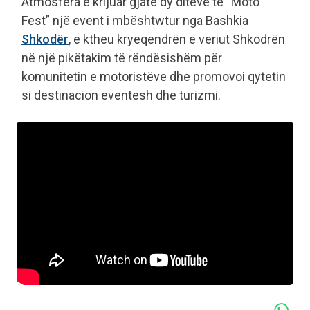
Atmosfera e krijuar gjatë dy ditëve të “Moto
Fest” një event i mbështwtur nga Bashkia
Shkodër
, e ktheu kryeqendrën e veriut Shkodrën
në një pikëtakim të rëndësishëm për
komunitetin e motoristëve dhe promovoi qytetin
si destinacion eventesh dhe turizmi.