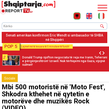
Erik Wendt konfirmohet ambasador në Tiranë me 50 vota pro e
44 kundër
POP 5
Lajmet më të lexuara të 5 minutave të fundit
2
Donald Trump njofton negociata të reja me Iranin, Teherani
e përgënjeshtron! Izraeli: Nuk tërhiqemi nga Gaza, vijojnë
sulmet!
Sociale
Mbi 500 motoristë në 'Moto Fest',
Shkodra kthehet në qytetin e
motorëve dhe muzikës Rock
(VIDEO)