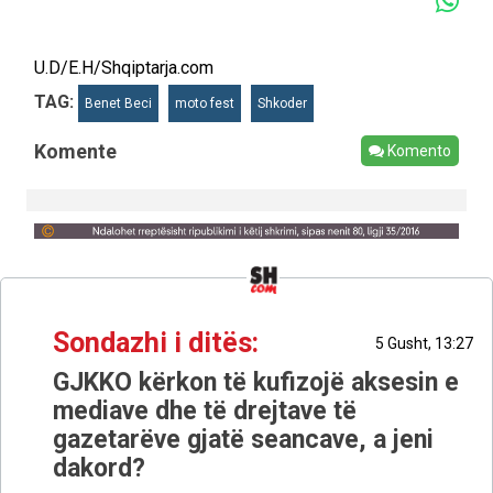
U.D/E.H/Shqiptarja.com
TAG:
Benet Beci
moto fest
Shkoder
Komente
Komento
Sondazhi i ditës:
5 Gusht, 13:27
GJKKO kërkon të kufizojë aksesin e
mediave dhe të drejtave të
gazetarëve gjatë seancave, a jeni
dakord?