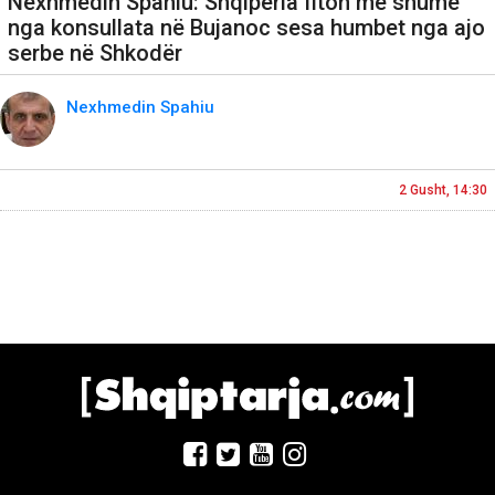
Nexhmedin Spahiu: Shqipëria fiton më shumë
nga konsullata në Bujanoc sesa humbet nga ajo
serbe në Shkodër
Nexhmedin Spahiu
2 Gusht, 14:30