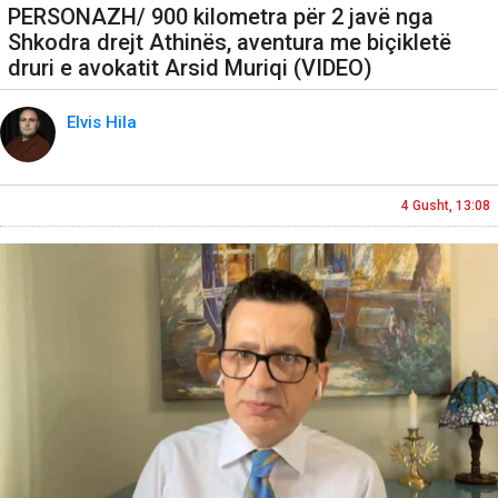
PERSONAZH/ 900 kilometra për 2 javë nga
Shkodra drejt Athinës, aventura me biçikletë
druri e avokatit Arsid Muriqi (VIDEO)
Elvis Hila
4 Gusht, 13:08