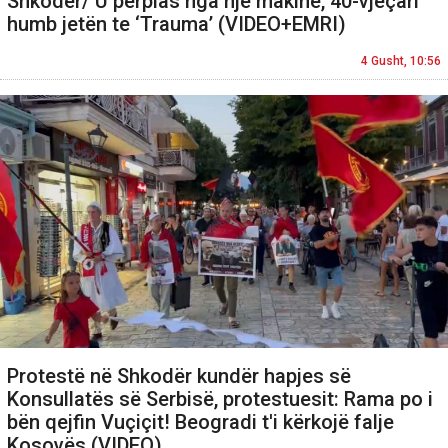
Shkodër/ U përplas nga një makinë, 40-vjeçari
humb jetën te ‘Trauma’ (VIDEO+EMRI)
4 Gusht, 10:56
Protestë në Shkodër kundër hapjes së
Konsullatës së Serbisë, protestuesit: Rama po i
bën qejfin Vuçiçit! Beogradi t'i kërkojë falje
Kosovës (VIDEO)