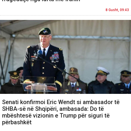
8 Gusht, 09:43
Senati konfirmoi Eric Wendt si ambasador të
SHBA-së në Shqipëri, ambasada: Do të
mbështesë vizionin e Trump për siguri të
përbashkët