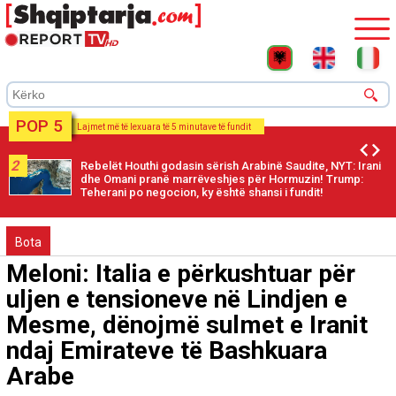
POP 5
Lajmet më të lexuara të 5 minutave të fundit
2
Rebelët Houthi godasin sërish Arabinë Saudite, NYT: Irani
dhe Omani pranë marrëveshjes për Hormuzin! Trump:
Teherani po negocion, ky është shansi i fundit!
Bota
Meloni: Italia e përkushtuar për
uljen e tensioneve në Lindjen e
Mesme, dënojmë sulmet e Iranit
ndaj Emirateve të Bashkuara
Arabe