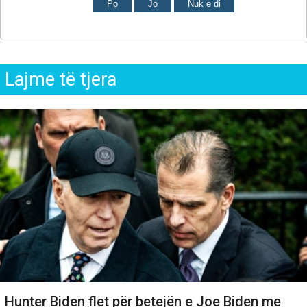
Po
Jo
Nuk e di
Lajme të tjera
Hunter Biden flet për betejën e Joe Biden me