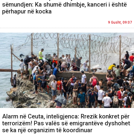
sëmundjen: Ka shumë dhimbje, kanceri i është
përhapur në kocka
9 Gusht, 09:07
Alarm në Ceuta, inteligjenca: Rrezik konkret për
terrorizëm! Pas valës së emigrantëve dyshohet
se ka një organizim të koordinuar