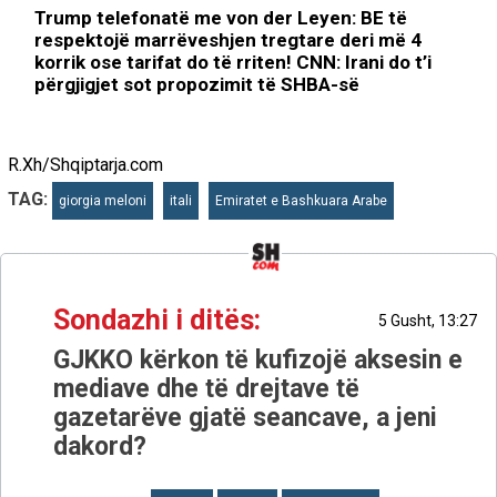
Trump telefonatë me von der Leyen: BE të
respektojë marrëveshjen tregtare deri më 4
korrik ose tarifat do të rriten! CNN: Irani do t’i
përgjigjet sot propozimit të SHBA-së
R.Xh/Shqiptarja.com
TAG:
giorgia meloni
itali
Emiratet e Bashkuara Arabe
Sondazhi i ditës:
5 Gusht, 13:27
GJKKO kërkon të kufizojë aksesin e
mediave dhe të drejtave të
gazetarëve gjatë seancave, a jeni
dakord?