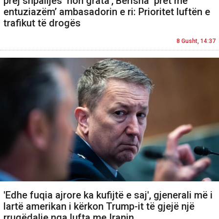
prej shpalljes ‘non grata’, Berisha ‘pret me
entuziazëm’ ambasadorin e ri: Prioritet luftën e
trafikut të drogës
8 Gusht, 14:37
'Edhe fuqia ajrore ka kufijtë e saj', gjenerali më i
lartë amerikan i kërkon Trump-it të gjejë një
rrugëdalje nga lufta me Iranin