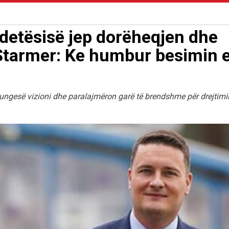
ndetësisë jep dorëheqjen dhe
Starmer: Ke humbur besimin 
mungesë vizioni dhe paralajmëron garë të brendshme për drejtimi