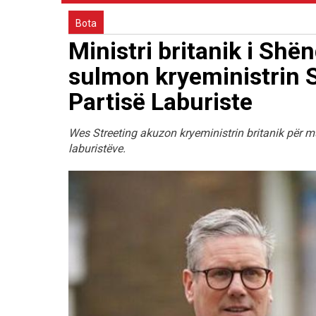
Bota
Ministri britanik i Shë
sulmon kryeministrin 
Partisë Laburiste
Wes Streeting akuzon kryeministrin britanik për 
laburistëve.