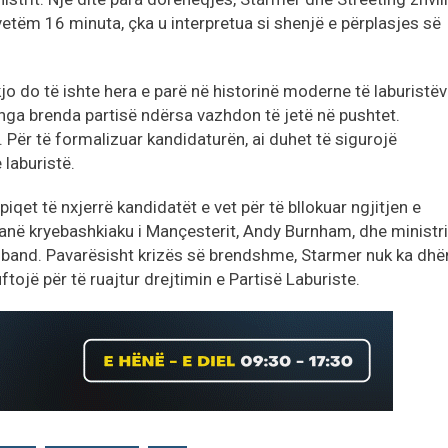
vetëm 16 minuta, çka u interpretua si shenjë e përplasjes së
kjo do të ishte hera e parë në historinë moderne të laburistë
 nga brenda partisë ndërsa vazhdon të jetë në pushtet.
ë. Për të formalizuar kandidaturën, ai duhet të sigurojë
laburistë.
piqet të nxjerrë kandidatët e vet për të bllokuar ngjitjen e
anë kryebashkiaku i Mançesterit, Andy Burnham, dhe ministri
Miliband. Pavarësisht krizës së brendshme, Starmer nuk ka dh
uftojë për të ruajtur drejtimin e Partisë Laburiste.