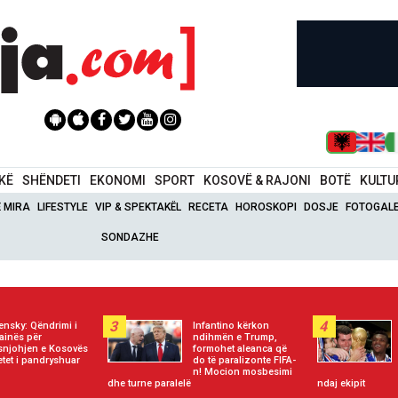
IKË
SHËNDETI
EKONOMI
SPORT
KOSOVË & RAJONI
BOTË
KULTU
Ë MIRA
LIFESTYLE
VIP & SPEKTAKËL
RECETA
HOROSKOPI
DOSJE
FOTOGALE
SONDAZHE
3
4
ensky: Qëndrimi i
Infantino kërkon
ainës për
ndihmën e Trump,
njohjen e Kosovës
formohet aleanca që
tet i pandryshuar
do të paralizonte FIFA-
n! Mocion mosbesimi
dhe turne paralelë
ndaj ekipit