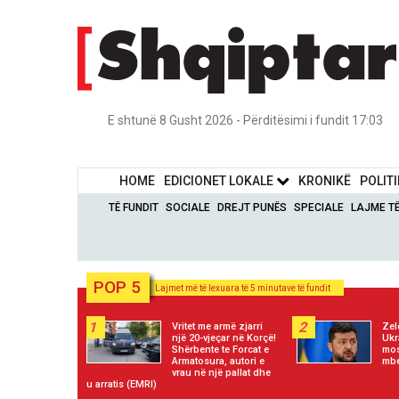
E shtunë 8 Gusht 2026 - Përditësimi i fundit 17:03
HOME
EDICIONET LOKALE
KRONIKË
POLIT
TË FUNDIT
SOCIALE
DREJT PUNËS
SPECIALE
LAJME T
POP 5
Lajmet më të lexuara të 5 minutave të fundit
1
2
Vritet me armë zjarri
Zel
një 20-vjeçar në Korçë!
Ukr
Shërbente te Forcat e
mos
Armatosura, autori e
mbe
vrau në një pallat dhe
u arratis (EMRI)