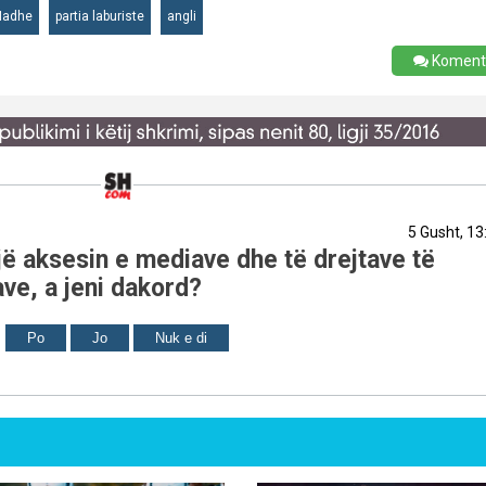
 Madhe
partia laburiste
angli
Koment
5 Gusht, 13
ë aksesin e mediave dhe të drejtave të
ve, a jeni dakord?
Po
Jo
Nuk e di