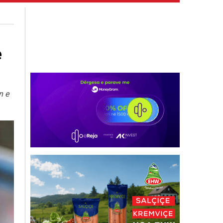
e
n e