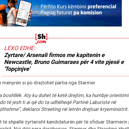
LEXO EDHE:
Zyrtare/ Arsenali firmos me kapitenin e
Newcastle, Bruno Guimaraes për 4 vite pjesë e
'Topçinjve'
he mënyrën si po drejtohet partia nga Starmer.
ka boshllëk. Aty ku duhet të ketë drejtim, ka humbje orientimi
o të jesh ti ai që do ta udhëheqë Partinë Laburiste në
thshme”, deklaroi Streeting në letrën drejtuar kryeministrit.
t të shpallë zyrtarisht kandidaturën për të sfiduar Starmerin
nistrit. Një ditë para dorëheqjes, Starmer dhe Streeting zhvil