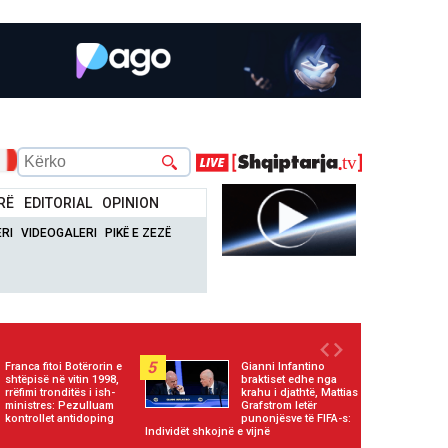
RË
EDITORIAL
OPINION
RI
VIDEOGALERI
PIKË E ZEZË
5
Franca fitoi Botërorin e
Gianni Infantino
shtëpisë në vitin 1998,
braktiset edhe nga
rrëfimi tronditës i ish-
krahu i djathtë, Mattias
ministres: Pezulluam
Grafstrom letër
kontrollet antidoping
punonjësve të FIFA-s:
Individët shkojnë e vijnë