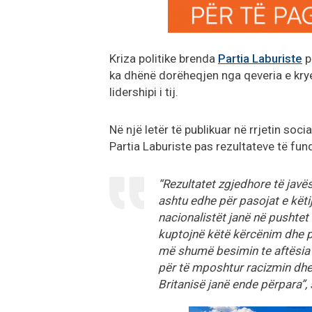
Kriza politike brenda
Partia Laburiste
p
ka dhënë dorëheqjen nga qeveria e kry
lidershipi i tij.
Në një letër të publikuar në rrjetin soci
Partia Laburiste pas rezultateve të fun
“Rezultatet zgjedhore të javë
ashtu edhe për pasojat e këtij
nacionalistët janë në pushtet
kuptojnë këtë kërcënim dhe pë
më shumë besimin te aftësia 
për të mposhtur racizmin dhe 
Britanisë janë ende përpara”, 