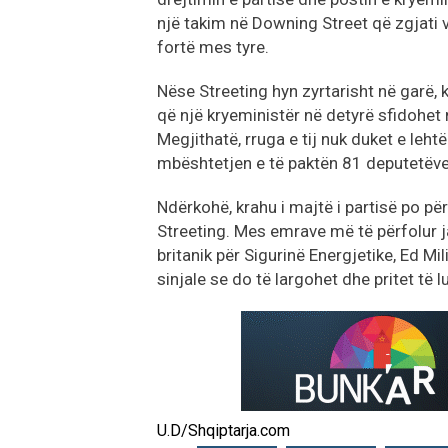
një takim në Downing Street që zgjati 
fortë mes tyre.
Nëse Streeting hyn zyrtarisht në garë, 
që një kryeministër në detyrë sfidohet
Megjithatë, rruga e tij nuk duket e leht
mbështetjen e të paktën 81 deputetëve 
Ndërkohë, krahu i majtë i partisë po për
Streeting. Mes emrave më të përfolur j
britanik për Sigurinë Energjetike, Ed 
sinjale se do të largohet dhe pritet të l
U.D/Shqiptarja.com