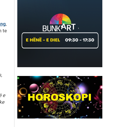
ing
,
n te
,
ë e
ke