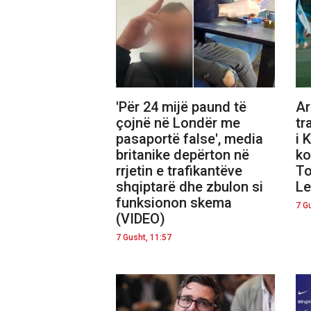
'Për 24 mijë paund të
Ar
çojnë në Londër me
tr
pasaportë false', media
i 
britanike depërton në
ko
rrjetin e trafikantëve
To
shqiptarë dhe zbulon si
L
funksionon skema
7 G
(VIDEO)
7 Gusht, 11:57