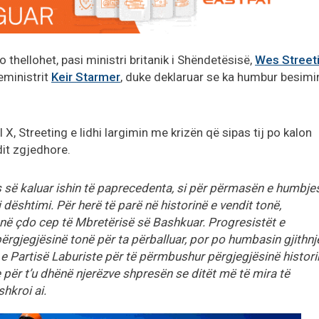
o thellohet, pasi ministri britanik i Shëndetësisë,
Wes Street
eministrit
Keir Starmer
, duke deklaruar se ka humbur besimi
al X, Streeting e lidhi largimin me krizën që sipas tij po kalon
dit zgjedhore.
s së kaluar ishin të paprecedenta, si për përmasën e humbjes
 dështimi. Për herë të parë në historinë e vendit tonë,
 në çdo cep të Mbretërisë së Bashkuar. Progresistët e
rgjegjësinë tonë për ta përballuar, por po humbasin gjithnj
e Partisë Laburiste për të përmbushur përgjegjësinë histori
për t’u dhënë njerëzve shpresën se ditët më të mira të
shkroi ai.