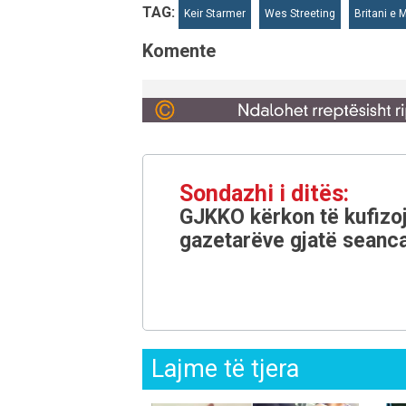
TAG:
Keir Starmer
Wes Streeting
Britani e
Komente
Sondazhi i ditës:
GJKKO kërkon të kufizoj
gazetarëve gjatë seanca
Lajme të tjera