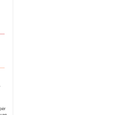
.
 për
luan