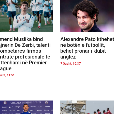
mend Muslika bind
Alexandre Pato kthehe
ajnerin De Zerbi, talenti
në botën e futbollit,
Kombëtares firmos
bëhet pronar i klubit
ntratë profesionale te
anglez
ttenhami në Premier
7 Gusht, 10:37
eague
usht, 11:51