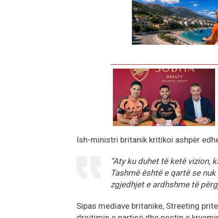
Ish-ministri britanik kritikoi ashpër ed
“Aty ku duhet të ketë vizion, 
Tashmë është e qartë se nuk d
zgjedhjet e ardhshme të përgji
Sipas mediave britanike, Streeting prite
drejtimin e partisë dhe postin e kryemi