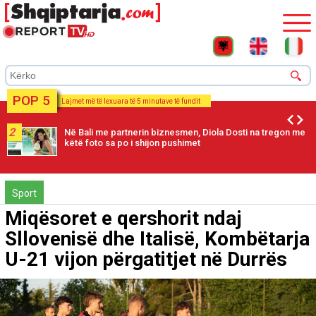
POP 5
Lajmet më të lexuara të 5 minutave të fundit
2
Në Bali me partnerin biznesmen, Diola Dosti na tregon me
këtë foto sa po i shijon pushimet
Sport
Miqësoret e qershorit ndaj
Sllovenisë dhe Italisë, Kombëtarja
U-21 vijon përgatitjet në Durrës