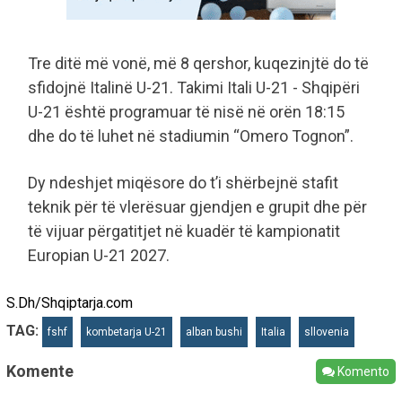
Tre ditë më vonë, më 8 qershor, kuqezinjtë do të
sfidojnë Italinë U-21. Takimi Itali U-21 - Shqipëri
U-21 është programuar të nisë në orën 18:15
dhe do të luhet në stadiumin “Omero Tognon”.
Dy ndeshjet miqësore do t’i shërbejnë stafit
teknik për të vlerësuar gjendjen e grupit dhe për
të vijuar përgatitjet në kuadër të kampionatit
Europian U-21 2027.
S.Dh/Shqiptarja.com
TAG:
fshf
kombetarja U-21
alban bushi
Italia
sllovenia
Komente
Komento