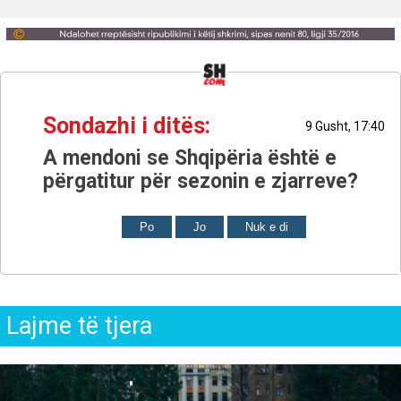
Sondazhi i ditës:
9 Gusht, 17:40
A mendoni se Shqipëria është e
përgatitur për sezonin e zjarreve?
Po
Jo
Nuk e di
Lajme të tjera