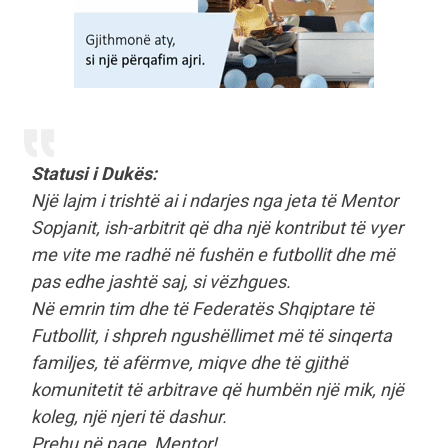
Statusi i Dukës:
Një lajm i trishtë ai i ndarjes nga jeta të Mentor
Sopjanit, ish-arbitrit që dha një kontribut të vyer
me vite me radhë në fushën e futbollit dhe më
pas edhe jashtë saj, si vëzhgues.
Në emrin tim dhe të Federatës Shqiptare të
Futbollit, i shpreh ngushëllimet më të sinqerta
familjes, të afërmve, miqve dhe të gjithë
komunitetit të arbitrave që humbën një mik, një
koleg, një njeri të dashur.
Prehu në paqe, Mentor!