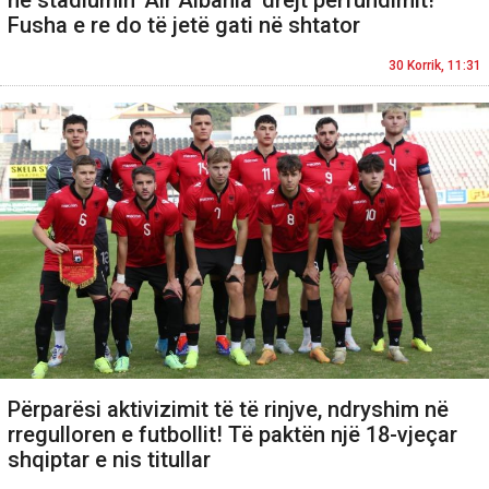
në stadiumin 'Air Albania' drejt përfundimit!
Fusha e re do të jetë gati në shtator
30 Korrik, 11:31
Përparësi aktivizimit të të rinjve, ndryshim në
rregulloren e futbollit! Të paktën një 18-vjeçar
shqiptar e nis titullar