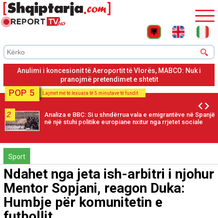
Anulimi i koncesionit të Aeroportit të Vlorës, MABCO: Na
mbajtën jashtë kantierit 1 vit
POP 5
Lajmet më të lexuara të 5 minutave të fundit
2
Analiza e BBC: Si u shndërrua vala e emigrantëve në Spanjë
në një stuhi politike europiane nxitur nga rrjetet sociale
Sport
Ndahet nga jeta ish-arbitri i njohur
Mentor Sopjani, reagon Duka:
Humbje për komunitetin e
futbollit