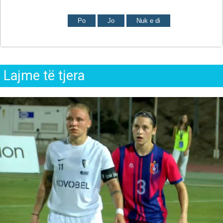
Po
Jo
Nuk e di
Lajme të tjera