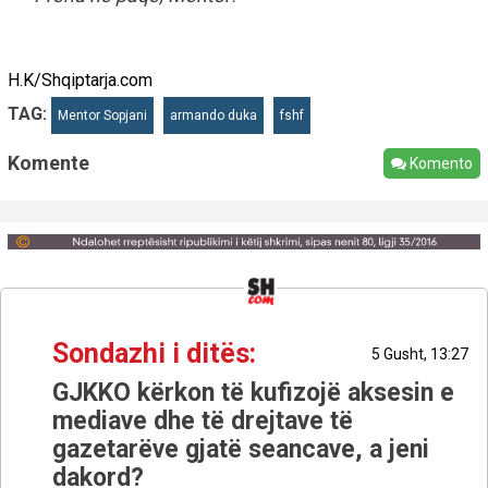
H.K/Shqiptarja.com
TAG:
Mentor Sopjani
armando duka
fshf
Komente
Komento
Sondazhi i ditës:
5 Gusht, 13:27
GJKKO kërkon të kufizojë aksesin e
mediave dhe të drejtave të
gazetarëve gjatë seancave, a jeni
dakord?