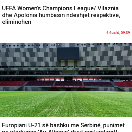
UEFA Women’s Champions League/ Vllaznia
dhe Apolonia humbasin ndeshjet respektive,
eliminohen
6 Gusht, 09:39
Europiani U-21 së bashku me Serbinë, punimet