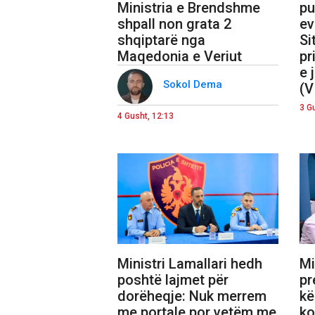
Ministria e Brendshme
pu
shpall non grata 2
ev
shqiptarë nga
Si
Maqedonia e Veriut
pr
e 
Sokol Dema
(V
3 G
4 Gusht, 12:13
Ministri Lamallari hedh
Mi
poshtë lajmet për
pr
dorëheqje: Nuk merrem
kë
me portale por vetëm me
ko