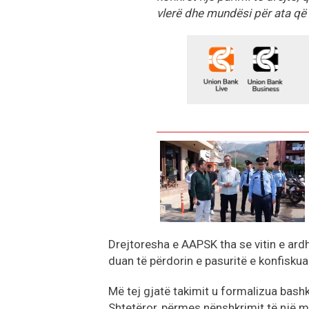
vlerë dhe mundësi për ata që
Drejtoresha e AAPSK tha se vitin e ardh
duan të përdorin e pasuritë e konfiskua
Më tej gjatë takimit u formalizua bas
Shtetëror, përmes nënshkrimit të një 