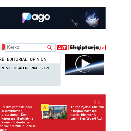
RË
EDITORIAL
OPINION
RI
VIDEOGALERI
PIKË E ZEZË
5
69 ditë protestë para
Trump njoftoi rifillimin
kryeministrisë,
e negociatave me
protestuesit: Kemi
Iranin, bie me 4%
kapur mat Berishën e
çmimi i naftës në Azi
Ramën, Belinda në
zën me premtimin ‘derisa
dajë’