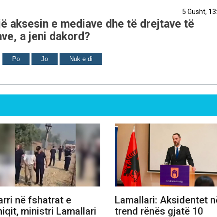
5 Gusht, 13
ë aksesin e mediave dhe të drejtave të
ve, a jeni dakord?
Po
Jo
Nuk e di
arri në fshatrat e
Lamallari: Aksidentet n
niqit, ministri Lamallari
trend rënës gjatë 10