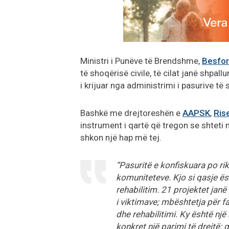
Ministri i Punëve të Brendshme,
Besfor
të shoqërisë civile, të cilat janë shpal
i krijuar nga administrimi i pasurive të
Bashkë me drejtoreshën e
AAPSK
,
Ris
instrument i qartë që tregon se shteti
shkon një hap më tej.
“Pasuritë e konfiskuara po ri
komuniteteve. Kjo si qasje ë
rehabilitim. 21 projektet janë 
i viktimave; mbështetja për fa
dhe rehabilitimi. Ky është n
konkret një parimi të drejtë; 