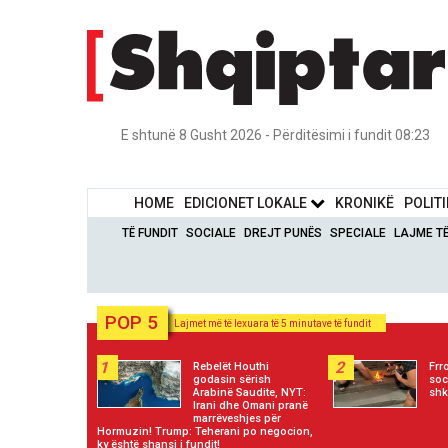
E shtunë 8 Gusht 2026 - Përditësimi i fundit 08:23
HOME
EDICIONET LOKALE
KRONIKË
POLIT
TË FUNDIT
SOCIALE
DREJT PUNËS
SPECIALE
LAJME T
POP 5
Lajmet më të lexuara të 5 minutave të fundit
1
2
Rebelët Houthi
Frr
godasin sërish
soc
Arabinë Saudite, NYT:
sh
Irani dhe Omani pranë
marrëveshjes për
Hormuzin! Trump: Teherani po negocion,
ky është shansi i fundit!