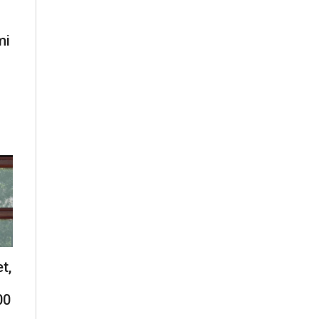
mi
t,
00