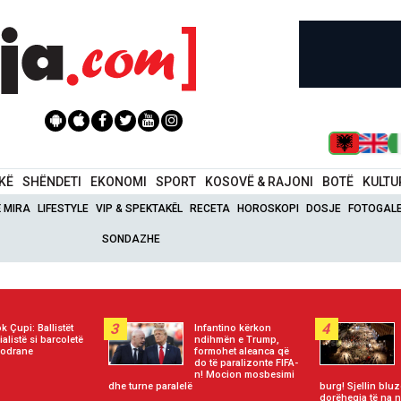
IKË
SHËNDETI
EKONOMI
SPORT
KOSOVË & RAJONI
BOTË
KULTU
Ë MIRA
LIFESTYLE
VIP & SPEKTAKËL
RECETA
HOROSKOPI
DOSJE
FOTOGALE
SONDAZHE
3
4
ok Çupi: Ballistët
Infantino kërkon
ialistë si barcoletë
ndihmën e Trump,
kodrane
formohet aleanca që
do të paralizonte FIFA-
n! Mocion mosbesimi
dhe turne paralelë
burg! Sjellin blu
dorëheqja të na n