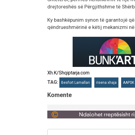
drejtoreshës së Përgjithshme të Shërbi
Ky bashkëpunim synon të garantojë që 
qëndrueshmërinë e këtij mekanizmi në
Xh.K/Shqiptarja.com
TAG:
Besfort Lamallari
risena xhaja
AAPSK
Komente