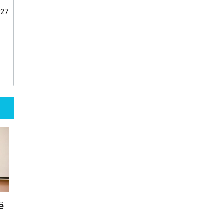
:27
ë