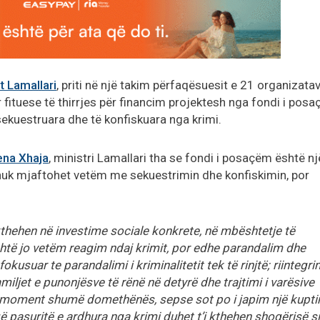
t Lamallari
, priti në një takim përfaqësuesit e 21 organizata
lur fituese të thirrjes për financim projektesh nga fondi i pos
 sekuestruara dhe të konfiskuara nga krimi.
ena Xhaja
, ministri Lamallari tha se fondi i posaçëm është nj
 nuk mjaftohet vetëm me sekuestrimin dhe konfiskimin, por
kthehen në investime sociale konkrete, në mbështetje të
shtë jo vetëm reagim ndaj krimit, por edhe parandalim dhe
fokusuar te parandalimi i kriminalitetit tek të rinjtë; riintegri
miljet e punonjësve të rënë në detyrë dhe trajtimi i varësive
jë moment shumë domethënës, sepse sot po i japim një kupt
që pasuritë e ardhura nga krimi duhet t’i kthehen shoqërisë si