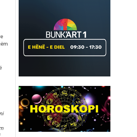
ve
açëm
ë
mi
im