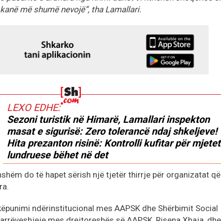
 kanë më shumë nevojë”, tha Lamallari.
LEXO EDHE:
Sezoni turistik në Himarë, Lamallari inspekton
masat e sigurisë: Zero tolerancë ndaj shkeljeve!
Hita prezanton risinë: Kontrolli kufitar për mjetet
lundruese bëhet në det
shëm do të hapet sërish një tjetër thirrje për organizatat që
ra.
hkëpunimi ndërinstitucional mes AAPSK dhe Shërbimit Social
marrëveshjeje mes drejtoreshës së AAPSK, Risena Xhaja, dhe