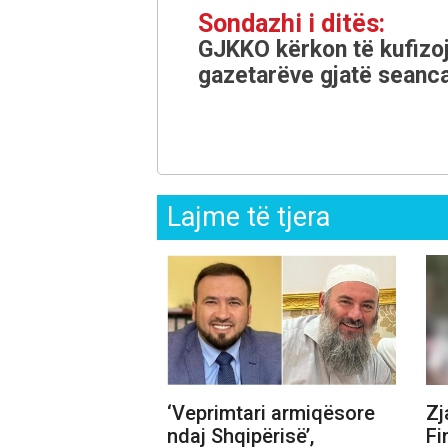
Sondazhi i ditës:
GJKKO kërkon të kufizoj
gazetarëve gjatë seanca
Lajme të tjera
‘Veprimtari armiqësore
Zj
ndaj Shqipërisë’,
Fi