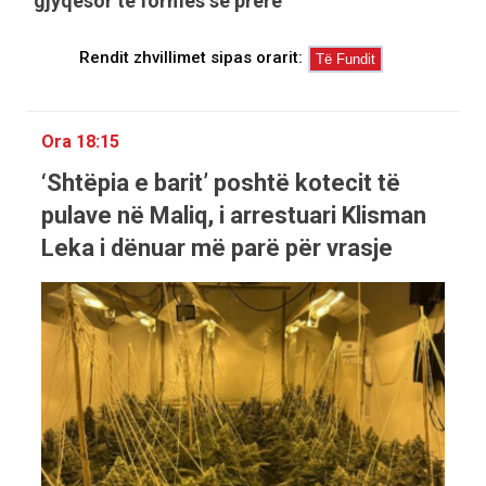
gjyqësor të formës së prerë
Rendit zhvillimet sipas orarit:
Ora 18:15
‘Shtëpia e barit’ poshtë kotecit të
pulave në Maliq, i arrestuari Klisman
Leka i dënuar më parë për vrasje