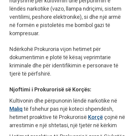
ndryshme për kultivimin dhe përpunimin e
lëndës narkotike (vazo, llampa ndriçimi, sistem
ventilimi, peshore elektronike), si dhe një armë
në formën e pistoletës me bombol gazi të
kompresuar.
Ndërkohë Prokuroria vijon hetimet për
dokumentimin e plotë të kësaj veprimtarie
kriminale dhe për identifikimin e personave të
tjerë të përfshirë.
Njoftimi i Prokurorisë së Korçës:
Kultivonin dhe përpunonin lëndë narkotike në
Maliq
të fshehur pas një koteci shpendësh,
hetimet proaktive të Prokurorisë
Korçë
çojnë në
arrestimin e një shtetasi, një tjetër në kërkim