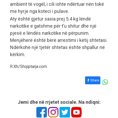
ambient të vogël, i cili ishte ndërtuar nën tokë
me hyrje nga koteci i pulave.
Aty është gjetur sasia prej 5.4 kg lëndë
narkotike e gatshme për t’u shitur dhe një
pjesë e lëndës narkotike në përpunim.
Menjëherë është bërë arrestimi i këtij shtetasi.
Ndërkohë një tjetër shtetas është shpallur në
kërkim.
R.Xh/Shqiptarja.com
Share
Jemi dhe në rrjetet sociale. Na ndiqni: