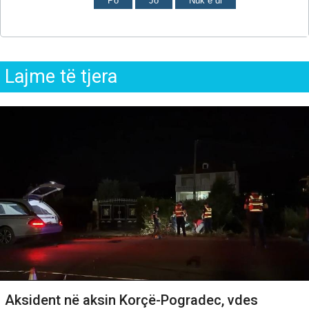
Po
Jo
Nuk e di
Lajme të tjera
Aksident në aksin Korçë-Pogradec, vdes