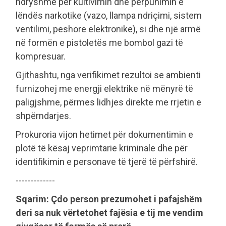
ndryshme për kultivimin dhe përpunimin e
lëndës narkotike (vazo, llampa ndriçimi, sistem
ventilimi, peshore elektronike), si dhe një armë
në formën e pistoletës me bombol gazi të
kompresuar.
Gjithashtu, nga verifikimet rezultoi se ambienti
furnizohej me energji elektrike në mënyrë të
paligjshme, përmes lidhjes direkte me rrjetin e
shpërndarjes.
Prokuroria vijon hetimet për dokumentimin e
plotë të kësaj veprimtarie kriminale dhe për
identifikimin e personave të tjerë të përfshirë.
-------------
Sqarim: Çdo person prezumohet i pafajshëm
deri sa nuk vërtetohet fajësia e tij me vendim