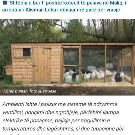
‘Shtëpia e barit’ poshtë kotecit të pulave në Maliq, i
arrestuari Klisman Leka i dënuar më parë për vrasje
Kotec pulash, foto ilustruese
Ambienti ishte i pajisur me sisteme të ndryshme
ventilimi, ndriçimi dhe ngrohjeje, përfshirë llampa
elektrike të posaçme, pajisje për rregullimin e
temperaturës dhe lagështirës, si dhe tubacione për