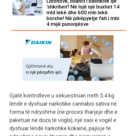
Libohovë, bilanci i bashkive që
‘shkrihen’! Në lojë një buxhet 14
mld lekë dhe 600 mln lekë
borxhe! Në pikëpyetje fati i mbi
4 mijë punonjësve
Gjatë kontrolleve u sekuestruan rreth 5.4 kg
lëndë e dyshuar narkotike cannabis sativa në
forma të ndryshme (në proces tharjeje dhe e
paketuar në doza të vogla), një sasi e vogël e
dyshuar lëndë narkotike kokainë, pajisje të