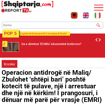
POP 5
Lajmet më të lexuara të 5 minutave të fundit
2
Sa e dëmton 'El Niño' ekonominë botërore?
Kronikë
Operacion antidrogë në Maliq/
Zbulohet ‘shtëpi bari’ poshtë
kotecit të pulave, një i arrestuar
dhe një në kërkim! I prangosuri, i
dënuar më parë për vrasje (EMRI)