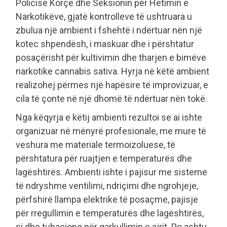
Policisë Korçë dhe Seksionin për Hetimin e
Narkotikëve, gjatë kontrolleve të ushtruara u
zbulua një ambient i fshehtë i ndërtuar nën një
kotec shpendësh, i maskuar dhe i përshtatur
posaçërisht për kultivimin dhe tharjen e bimëve
narkotike cannabis sativa. Hyrja në këtë ambient
realizohej përmes një hapësire të improvizuar, e
cila të çonte në një dhomë të ndërtuar nën tokë.
Nga këqyrja e këtij ambienti rezultoi se ai ishte
organizuar në mënyrë profesionale, me mure të
veshura me materiale termoizoluese, të
përshtatura për ruajtjen e temperaturës dhe
lagështirës. Ambienti ishte i pajisur me sisteme
të ndryshme ventilimi, ndriçimi dhe ngrohjeje,
përfshirë llampa elektrike të posaçme, pajisje
për rregullimin e temperaturës dhe lagështirës,
si dhe tubacione për qarkullimin e ajrit. Po ashtu