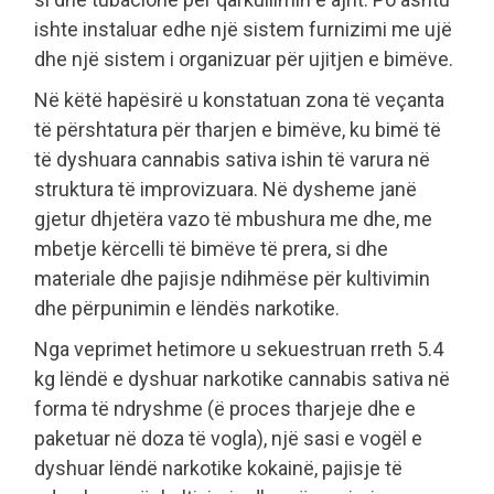
ishte instaluar edhe një sistem furnizimi me ujë
dhe një sistem i organizuar për ujitjen e bimëve.
Në këtë hapësirë u konstatuan zona të veçanta
të përshtatura për tharjen e bimëve, ku bimë të
të dyshuara cannabis sativa ishin të varura në
struktura të improvizuara. Në dysheme janë
gjetur dhjetëra vazo të mbushura me dhe, me
mbetje kërcelli të bimëve të prera, si dhe
materiale dhe pajisje ndihmëse për kultivimin
dhe përpunimin e lëndës narkotike.
Nga veprimet hetimore u sekuestruan rreth 5.4
kg lëndë e dyshuar narkotike cannabis sativa në
forma të ndryshme (ë proces tharjeje dhe e
paketuar në doza të vogla), një sasi e vogël e
dyshuar lëndë narkotike kokainë, pajisje të