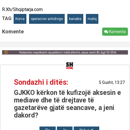
R.Xh/Shqiptarja.com
TAG:
Korce
operacion antidroge
kanabis
maliq
Komente
Komento
Sondazhi i ditës:
5 Gusht, 13:27
GJKKO kërkon të kufizojë aksesin e
mediave dhe të drejtave të
gazetarëve gjatë seancave, a jeni
dakord?