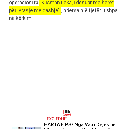
operacioni ra
Klisman Leka, i dënuar më herët
për 'vrasje me dashje'
, ndërsa një tjetër u shpall
në kërkim.
LEXO EDHE:
HARTA E PS/ Nga Vau i Dejës në