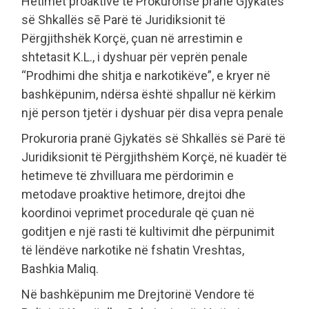
Hetimet proaktive të Prokurorisë pranë Gjykatës
së Shkallës sē Parë të Juridiksionit të
Përgjithshëk Korçë, çuan në arrestimin e
shtetasit K.L., i dyshuar për veprën penale
“Prodhimi dhe shitja e narkotikëve”, e kryer në
bashkëpunim, ndërsa është shpallur në kërkim
një person tjetër i dyshuar për disa vepra penale
Prokuroria pranë Gjykatës së Shkallës së Parë të
Juridiksionit të Përgjithshëm Korçë, në kuadër të
hetimeve të zhvilluara me përdorimin e
metodave proaktive hetimore, drejtoi dhe
koordinoi veprimet procedurale që çuan në
goditjen e një rasti të kultivimit dhe përpunimit
të lëndëve narkotike në fshatin Vreshtas,
Bashkia Maliq.
Në bashkëpunim me Drejtorinë Vendore të