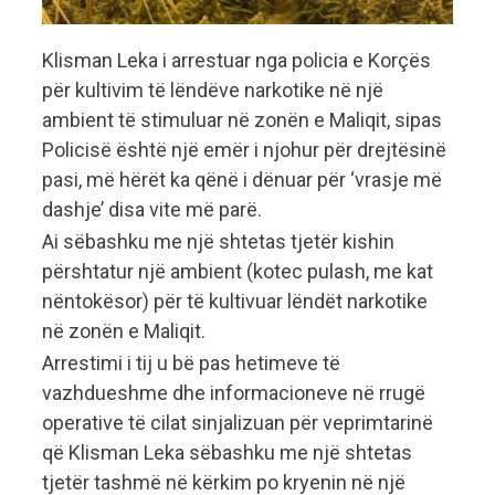
Klisman Leka i arrestuar nga policia e Korçës
për kultivim të lëndëve narkotike në një
ambient të stimuluar në zonën e Maliqit, sipas
Policisë është një emër i njohur për drejtësinë
pasi, më hërët ka qënë i dënuar për ‘vrasje më
dashje’ disa vite më parë.
Ai sëbashku me një shtetas tjetër kishin
përshtatur një ambient (kotec pulash, me kat
nëntokësor) për të kultivuar lëndët narkotike
në zonën e Maliqit.
Arrestimi i tij u bë pas hetimeve të
vazhdueshme dhe informacioneve në rrugë
operative të cilat sinjalizuan për veprimtarinë
që Klisman Leka sëbashku me një shtetas
tjetër tashmë në kërkim po kryenin në një