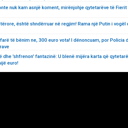
onte nuk kam asnjë koment, mirënjohje qytetarëve të Fierit
tërore, është shndërruar në regjim! Rama një Putin i vogël
rë të bënim ne, 300 euro vota! I dënoncuam, por Policia 
arave
dhe 'shfrenon' fantazinë: U blenë mijëra karta që qytetarë
ijë euro!