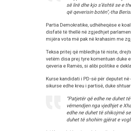
së lirë dhe kjo s’është se e t
që qeverisin botën",-tha Beris
Partia Demokratike, udhëheqëse e koall
disfatë të thellë në zgjedhjet parlame
mijëra vota më pak në krahasim me zgje
Teksa pritej që mbledhja të niste, drejtu
vetëm disa prej tyre komentuan duke e 
qeveria e Ramës, si alibi politike e dekl
Kurse kandidati i PD-së për deputet në 
sikurse edhe kreu i partisë, duke shtuar
“Patjetër që edhe ne duhet t
vëmendjen nga vjedhjet e Xhab
edhe ne duhet të shikojmë se 
duhet të shohim gjërat e vogl