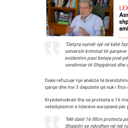
LE
Asn
shp
amb
“Detyra numër një në këtë faz
universin kriminal të qarqeve 
evidentim pasi beteja jonë pë
vendimtar të Shqipërisë dhe 
Duke refuzuar një analizë të brendshme k
qarqe dhe me 3 deputetë që nuk i fitoi a
Kryedemokrati tha se protesta e 16 maji
vetëdijësimin e liderëve europianë për p
"Më datë 16 fillon protesta p
Shqipëri se ndodhen në një na