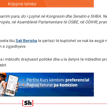
arrim para, do i çojmë në Kongresin dhe Senatin e SHBA. N
Evropës, në Asamblenë Parlamentare të OSBE, në ODIHR, pra
selia blu
Sali Berisha
la qartazi të kuptohet se nuk ka asgjë 
en e zgjedhjeve.
ha i mblodhi drejtuesit politikë dhe u la detyrë të mbledhin p
abit.