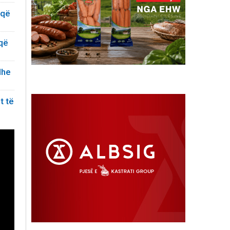
 që
 që
dhe
t të