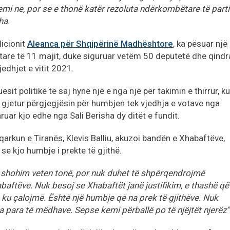
hemi ne, por se e thonë katër rezoluta ndërkombëtare të part
ha.
icionit
Aleanca për Shqipërinë Madhështore
, ka pësuar një
ntare të 11 majit, duke siguruar vetëm 50 deputetë dhe qindr
dhjet e vitit 2021.
esit politikë të saj hynë një e nga një për takimin e thirrur, ku
gjetur përgjegjësin për humbjen tek vjedhja e votave nga
aruar kjo edhe nga Sali Berisha dy ditët e fundit.
qarkun e Tiranës, Klevis Balliu, akuzoi bandën e Xhabaftëve,
 se kjo humbje i prekte të gjithë.
ë shohim veten tonë, por nuk duhet të shpërqendrojmë
aftëve. Nuk besoj se Xhabaftët janë justifikim, e thashë që
ku çalojmë. Është një humbje që na prek të gjithëve. Nuk
a para të mëdhave. Sepse kemi përballë po të njëjtët njerëz”