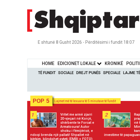
E shtunë 8 Gusht 2026 - Përditësimi i fundit 18:07
HOME
EDICIONET LOKALE
KRONIKË
POLIT
TË FUNDIT
SOCIALE
DREJT PUNËS
SPECIALE
LAJME T
POP 5
Lajmet më të lexuara të 5 minutave të fundit
1
2
Vritet me armë zjarri
Rap
20-vjeçari në Korçë,
pra
shërbente te Forcat e
në 
Armatosura! Autor
Min
shoku i fëmijërisë, e
kan
ndoqi brenda një pallati! Shpallet në
investime të papaguar
kërkim, blindohet qyteti (EMRI + FOTO)