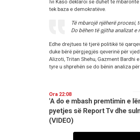
Ivi Kaso deklaroi se duhet të mbaronte
tek baza e demokratëve.
Të mbarojë njëherë procesi, t
Do bëhen të gjitha analizat 
Edhe drejtues të tjerë politikë të qarqe
duke bërë përgjegjës qeverinë për vjed
Alizoti, Tritan Shehu, Gazment Bardhi e
tyre u shprehën se do bënin analiza pë
Ora 22:08
'A do e mbash premtimin e lë
pyetjes së Report Tv dhe sulm
(VIDEO)