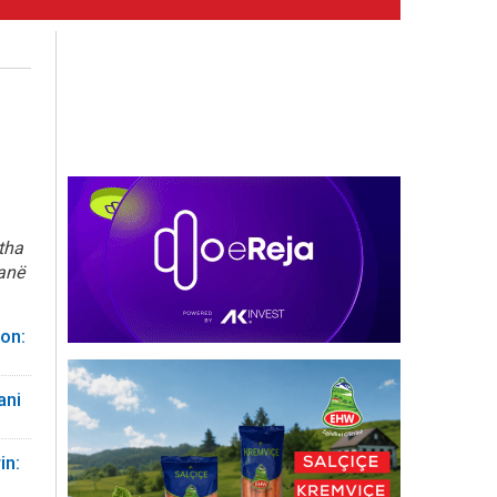
 tha
ianë
on:
ani
in: