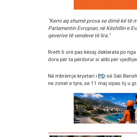
"Kemi aq shumë prova se dimë kë të m
Parlamentin Evropian, në Këshillin e 
qeverive të vendeve të lira."
Rreth 6 orë pas kësaj deklarata po nga 
dora për ta përdorur si alibi për vjedhj
Në mbrëmje kryetari i
PD
-së Sali Beris
ne zonat e tyre, se 11 maj sipas tij u gr