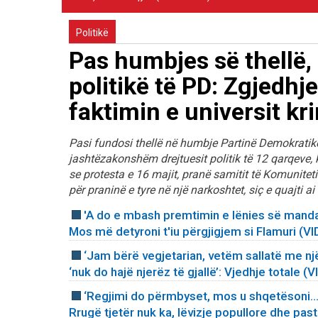
Politikë
Pas humbjes së thellë,
politikë të PD: Zgjedhj
faktimin e universit k
Pasi fundosi thellë në humbje Partinë Demokratike n
jashtëzakonshëm drejtuesit politik të 12 qarqeve, 
se protesta e 16 majit, pranë samitit të Komuniteti
për praninë e tyre në një narkoshtet, siç e quajti ai
'A do e mbash premtimin e lënies së mandat
Mos më detyroni t'iu përgjigjem si Flamuri (V
‘Jam bërë vegjetarian, vetëm sallatë me nj
‘nuk do hajë njerëz të gjallë’: Vjedhje totale (
‘Regjimi do përmbyset, mos u shqetësoni...
Rrugë tjetër nuk ka, lëvizje popullore dhe pasta