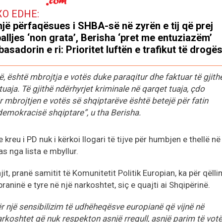
XO EDHE:
jë përfaqësues i SHBA-së në zyrën e tij që prej
alljes ‘non grata’, Berisha ‘pret me entuziazëm’
asadorin e ri: Prioritet luftën e trafikut të drogë
ë, është mbrojtja e votës duke paraqitur dhe faktuar të gjith
tuaja. Të gjithë ndërhyrjet kriminale në qarqet tuaja, çdo
r mbrojtjen e votës së shqiptarëve është betejë për fatin
demokracisë shqiptare”, u tha Berisha.
reu i PD nuk i kërkoi llogari të tijve për humbjen e thellë në
s nga lista e mbyllur.
t, pranë samitit të Komunitetit Politik Europian, ka për qëlli
raninë e tyre në një narkoshtet, siç e quajti ai Shqipërinë.
ër një sensibilizim të udhëheqësve europianë që vijnë në
rkoshtet që nuk respekton asnjë rregull, asnjë parim të vot