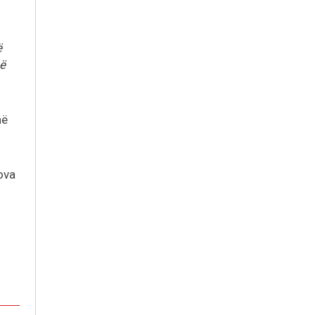
ë
në
në
rova