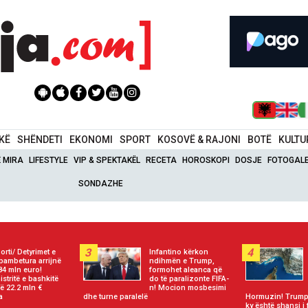
IKË
SHËNDETI
EKONOMI
SPORT
KOSOVË & RAJONI
BOTË
KULTU
Ë MIRA
LIFESTYLE
VIP & SPEKTAKËL
RECETA
HOROSKOPI
DOSJE
FOTOGALE
SONDAZHE
3
4
orti/ Detyrimet e
Infantino kërkon
pambetura arrijnë
ndihmën e Trump,
84 mln euro!
formohet aleanca që
istritë e bashkitë
do të paralizonte FIFA-
ë 22.2 mln €
n! Mocion mosbesimi
a
dhe turne paralelë
Hormuzin! Trump:
ky është shansi i 