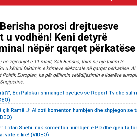
 Berisha porosi drejtuesve
et u vodhën! Keni detyrë
riminal nëpër qarqet përkatëse
ë zgjedhjet e 11 majit, Sali Berisha, thirri në një takim të
ku u kërkoi faktimin e krimeve elektorale në qarqet përkatëse. Ai
t Politik Europian, ka për qëllimin vetëdijësimin e liderëve europ
 Shqipërinë.
it?', Edi Paloka i shmanget pyetjes së Report Tv dhe sulm
IDEO)
ë çik Ramë...!’ Alizoti komenton humbjen dhe shpjegon se t
VIDEO)
!’ Tritan Shehu nuk komenton humbjen e PD dhe gjen fajtor
j votë e lirë! (VIDEO)