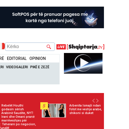
RË
EDITORIAL
OPINION
RI
VIDEOGALERI
PIKË E ZEZË
5
Rebelët Houthi
Arbenita Ismajli ndan
godasin sërish
fotot me veshje arabe,
Arabinë Saudite, NYT:
shikoni si duket
Irani dhe Omani pranë
marrëveshjes për
 Teherani po negocion,
fundit!