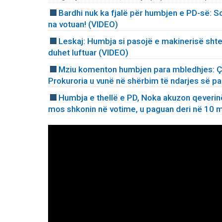
Bardhi nuk ka fjalë për humbjen e PD-së: S
na votuan! (VIDEO)
Leskaj: Humbja si pasojë e makinerisë shte
duhet luftuar (VIDEO)
Mziu komenton humbjen para mbledhjes: Çfa
Prokuroria u vunë në shërbim të ndarjes së p
Humbja e thellë e PD, Noka akuzon qeverinë 
mos shkonin në votime, u paguan deri në 10 m