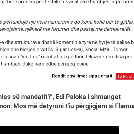
 njëherë procesi për të dalë tek analiza e humbjes, nga foru
ë përfundojë një herë numërimi e do kemi kohë për të gjitha.
e nevojshme, njëherë me forumet dhe pastaj me demokratët.
ve dhe strukturave dhanë komentin e tyre në hyrje të selisë b
hjen dhe blerjen e votës. Bujar Leskaj, Xhelal Mziu, Tomor
 cilësuan "vjedhje" rezultatin zgjedhor, teksa vetëm disa prej
r humbjen, duke parë edhe përgjegjësinë.
Rendit zhvillimet sipas orarit:
nies së mandatit?', Edi Paloka i shmanget
on: Mos më detyroni t'iu përgjigjem si Flamu