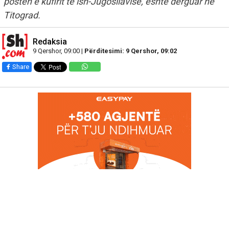
postën e kufirit të ish-Jugosllavisë, është dërguar në
Titograd.
Redaksia
9 Qershor, 09:00 |
Përditesimi: 9 Qershor, 09:02
Share