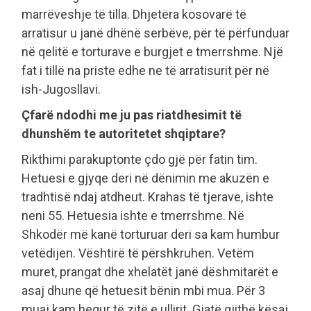
marrëveshje të tilla. Dhjetëra kosovarë të
arratisur u janë dhënë serbëve, për të përfunduar
në qelitë e torturave e burgjet e tmerrshme. Një
fat i tillë na priste edhe ne të arratisurit për në
ish-Jugosllavi.
Çfarë ndodhi me ju pas riatdhesimit të
dhunshëm te autoritetet shqiptare?
Rikthimi parakuptonte çdo gjë për fatin tim.
Hetuesi e gjyqe deri në dënimin me akuzën e
tradhtisë ndaj atdheut. Krahas të tjerave, ishte
neni 55. Hetuesia ishte e tmerrshme. Në
Shkodër më kanë torturuar deri sa kam humbur
vetëdijen. Vështirë të përshkruhen. Vetëm
muret, prangat dhe xhelatët janë dëshmitarët e
asaj dhune që hetuesit bënin mbi mua. Për 3
muaj kam hequr të zitë e ullirit. Gjatë gjithë kësaj