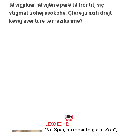
të vigjiluar në vijën e parë të frontit, siç
stigmatizohej asokohe. Çfarë ju nxiti drejt
kësaj aventure të rrezikshme?
LEXO EDHE:
'Në Spaç na mbante gjallë Zoti”,