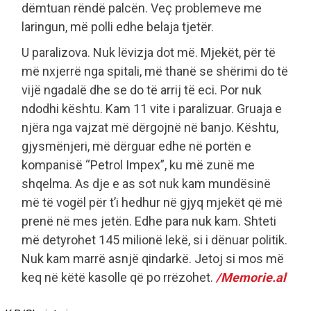
dëmtuan rëndë palcën. Veç problemeve me
laringun, më polli edhe belaja tjetër.
U paralizova. Nuk lëvizja dot më. Mjekët, për të
më nxjerrë nga spitali, më thanë se shërimi do të
vijë ngadalë dhe se do të arrij të eci. Por nuk
ndodhi kështu. Kam 11 vite i paralizuar. Gruaja e
njëra nga vajzat më dërgojnë në banjo. Kështu,
gjysmënjeri, më dërguar edhe në portën e
kompanisë “Petrol Impex”, ku më zunë me
shqelma. As dje e as sot nuk kam mundësinë
më të vogël për t’i hedhur në gjyq mjekët që më
prenë në mes jetën. Edhe para nuk kam. Shteti
më detyrohet 145 milionë lekë, si i dënuar politik.
Nuk kam marrë asnjë qindarkë. Jetoj si mos më
keq në këtë kasolle që po rrëzohet.
/Memorie.al