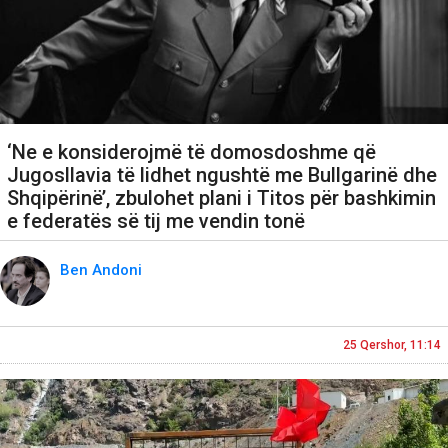
‘Ne e konsiderojmë të domosdoshme që
Jugosllavia të lidhet ngushtë me Bullgarinë dhe
Shqipërinë’, zbulohet plani i Titos për bashkimin
e federatës së tij me vendin tonë
Ben Andoni
25 Qershor, 11:14