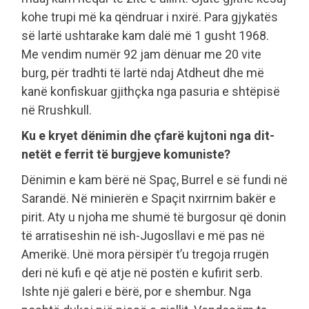
kohe trupi më ka qëndruar i nxirë. Para gjykatës
së lartë ushtarake kam dalë më 1 gusht 1968.
Me vendim numër 92 jam dënuar me 20 vite
burg, për tradhti të lartë ndaj Atdheut dhe më
kanë konfiskuar gjithçka nga pasuria e shtëpisë
në Rrushkull.
Ku e kryet dënimin dhe çfarë kujtoni nga dit-
netët e ferrit të burgjeve komuniste?
Dënimin e kam bërë në Spaç, Burrel e së fundi në
Sarandë. Në minierën e Spaçit nxirrnim bakër e
pirit. Aty u njoha me shumë të burgosur që donin
të arratiseshin në ish-Jugosllavi e më pas në
Amerikë. Unë mora përsipër t’u tregoja rrugën
deri në kufi e që atje në postën e kufirit serb.
Ishte një galeri e bërë, por e shembur. Nga