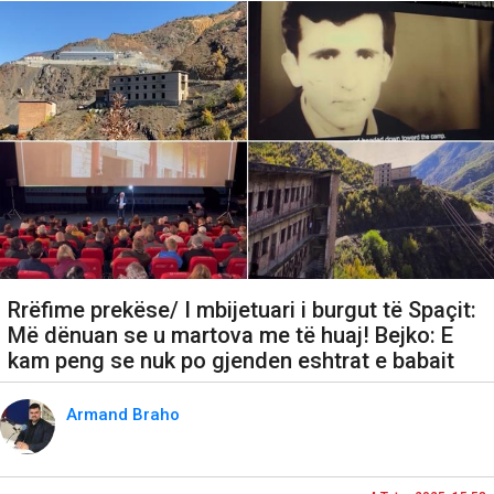
Rrëfime prekëse/ I mbijetuari i burgut të Spaçit:
Më dënuan se u martova me të huaj! Bejko: E
kam peng se nuk po gjenden eshtrat e babait
Armand Braho