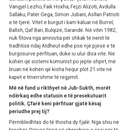
Vangjel Lezho, Faik Hoxha, Fejzi Alizoti, Avdulla
Sallaku, Patër Gega, Simon Jubani, Asllan Patrioti
e të tjerë. Vitet e burgut i kam kaluar në Burrel,
Ballsh, Qaf Bari, Bulqizë, Sarandë. Në vitin 1982,
nuk fitova nga amnistia për shkak të nenit të
tradhtisë ndaj Atdheut edhe pse një pjesë e të
burgosurve përfituan, duke iu ulur disa vite. Në
kohën që sistemi komunist po jepte shpirt, më
liruan në kohën që kisha hequr plot 21 vite në
kapet e tmerrshme të regjimit.
Më në fund u rikthyet në Jub-Sukth, morët
ndërkaq edhe statusin e të presekutuarit
politik. Çfarë keni përfituar gjatë kësaj
periudhe prej tij?
Përmbledhtas do të thosha dy fjalë: Nga shiu në
breshër. Përveç lirisë së shprehjes e asaj për të