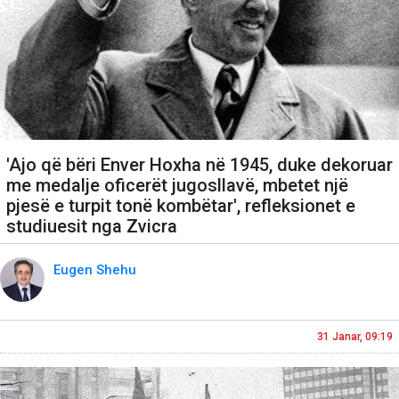
'Ajo që bëri Enver Hoxha në 1945, duke dekoruar
me medalje oficerët jugosllavë, mbetet një
pjesë e turpit tonë kombëtar', refleksionet e
studiuesit nga Zvicra
Eugen Shehu
31 Janar, 09:19