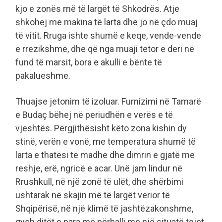
kjo e zonës më të largët të Shkodrës. Atje
shkohej me makina të larta dhe jo në çdo muaj
të vitit. Rruga ishte shumë e keqe, vende-vende
e rrezikshme, dhe që nga muaji tetor e deri në
fund të marsit, bora e akulli e bënte të
pakalueshme.
Thuajse jetonim të izoluar. Furnizimi në Tamarë
e Budaç bëhej në periudhën e verës e të
vjeshtës. Përgjithësisht këto zona kishin dy
stinë, verën e vonë, me temperatura shumë të
larta e thatësi të madhe dhe dimrin e gjatë me
reshje, erë, ngricë e acar. Unë jam lindur në
Rrushkull, në një zonë të ulët, dhe shërbimi
ushtarak në skajin më të largët verior të
Shqipërisë, në një klimë të jashtëzakonshme,
qysh ditët e para më përballi me një situatë tejet