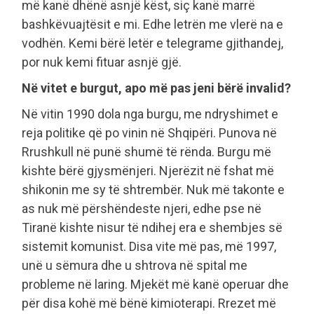
më kanë dhënë asnjë këst, siç kanë marrë
bashkëvuajtësit e mi. Edhe letrën me vlerë na e
vodhën. Kemi bërë letër e telegrame gjithandej,
por nuk kemi fituar asnjë gjë.
Në vitet e burgut, apo më pas jeni bërë invalid?
Në vitin 1990 dola nga burgu, me ndryshimet e
reja politike që po vinin në Shqipëri. Punova në
Rrushkull në punë shumë të rënda. Burgu më
kishte bërë gjysmënjeri. Njerëzit në fshat më
shikonin me sy të shtrembër. Nuk më takonte e
as nuk më përshëndeste njeri, edhe pse në
Tiranë kishte nisur të ndihej era e shembjes së
sistemit komunist. Disa vite më pas, më 1997,
unë u sëmura dhe u shtrova në spital me
probleme në laring. Mjekët më kanë operuar dhe
për disa kohë më bënë kimioterapi. Rrezet më