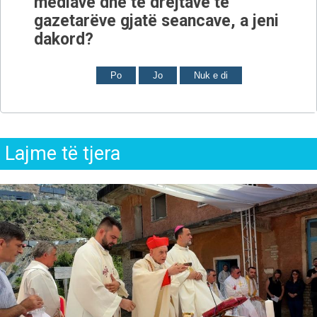
mediave dhe të drejtave të
gazetarëve gjatë seancave, a jeni
dakord?
Po
Jo
Nuk e di
Lajme të tjera