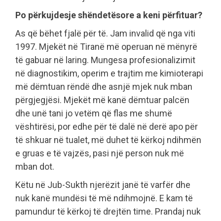
Po përkujdesje shëndetësore a keni përfituar?
As që bëhet fjalë për të. Jam invalid që nga viti
1997. Mjekët në Tiranë më operuan në mënyrë
të gabuar në laring. Mungesa profesionalizimit
në diagnostikim, operim e trajtim me kimioterapi
më dëmtuan rëndë dhe asnjë mjek nuk mban
përgjegjësi. Mjekët më kanë dëmtuar palcën
dhe unë tani jo vetëm që flas me shumë
vështirësi, por edhe për të dalë në derë apo për
të shkuar në tualet, më duhet të kërkoj ndihmën
e gruas e të vajzës, pasi një person nuk më
mban dot.
Këtu në Jub-Sukth njerëzit janë të varfër dhe
nuk kanë mundësi të më ndihmojnë. E kam të
pamundur të kërkoj të drejtën time. Prandaj nuk