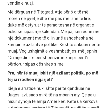
vendin e huaj.
Më dërguan në Titograd. Atje për 6 ditë më
morën në pyetje dhe më pas më lanë të lirë,
duke më detyruar të paraqitesha në organet e
policisë sipas një kalendari. Më pajisën edhe me
një dokument me të cilin unë ushqehesha në
kampin e azilantve politikë. Kështu shkuan nëntë
muaj. Veç ushqimit e veshmbathjes, më jepnin
15 mijë dinarë për shpenzime xhepi, për t’i
përdorur sipas dëshirës sime.
Pra, nëntë muaj ishit një azilant politik, po më
tej si rrodhën ngjarjet?
Ideja e arratisë nuk ishte për të qëndruar në
Jugosllavi, sado mirë të na mbanin aty. Që pa u
nisur synoja të arrija Amerikën. Këtë ua kërkova
autoriteteve zyrtare të Titogradit, që ditën e parë.