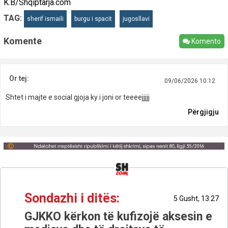
K.B/Shqiptarja.com
TAG:
sherif ismaili
burgu i spacit
jugosllavi
Komente
Komento
Or tej:
09/06/2026 10:12
Shtet i majte e social gjoja ky i joni or teeeejjjjj
Përgjigju
Sondazhi i ditës:
5 Gusht, 13:27
GJKKO kërkon të kufizojë aksesin e