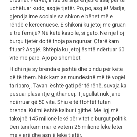
udhëtuar kudo, asgjë tjetër. Po, po, asgjë! Madje,
gjendja ime sociale sa shkon e bëhet më e
rëndë e kërcënuese. E shikoni ku jetoj me gruan
e tre fëmijë? Në këtë kasolle, si geto. Në një lloj
burgu tjetër do të thoja pa nguruar. Çfarë kam
fituar? Asgjë. Shtëpia ku jetoj është ndërtuar 60
vite më parë. Ajo po shembet.
Hidhi një sy brenda e jashtë dhe bindu për këtë
që të them. Nuk kam as mundësinë më të vogël
ta riparoj. Tavani është gati për të rënë, suvaja ka
pësuar plasaritje gjithandej. Tjegullat nuk janë
ndërruar që 50 vite. Shiu e të ftohtët futen
brenda. Kulmi është kalbur i gjithë. Me ligj më
takojnë 145 milionë lekë për vitet e burgut politik.
Deri tani kam marrë vetëm 25 milionë lekë letër
me vlerë dhe asnjë lekë tjetër.