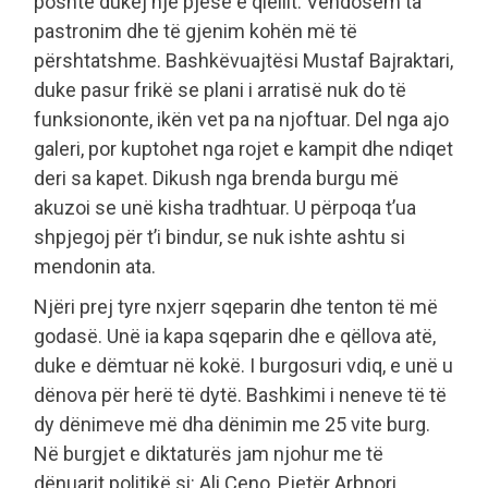
poshtë dukej një pjesë e qiellit. Vendosëm ta
pastronim dhe të gjenim kohën më të
përshtatshme. Bashkëvuajtësi Mustaf Bajraktari,
duke pasur frikë se plani i arratisë nuk do të
funksiononte, ikën vet pa na njoftuar. Del nga ajo
galeri, por kuptohet nga rojet e kampit dhe ndiqet
deri sa kapet. Dikush nga brenda burgu më
akuzoi se unë kisha tradhtuar. U përpoqa t’ua
shpjegoj për t’i bindur, se nuk ishte ashtu si
mendonin ata.
Njëri prej tyre nxjerr sqeparin dhe tenton të më
godasë. Unë ia kapa sqeparin dhe e qëllova atë,
duke e dëmtuar në kokë. I burgosuri vdiq, e unë u
dënova për herë të dytë. Bashkimi i neneve të të
dy dënimeve më dha dënimin me 25 vite burg.
Në burgjet e diktaturës jam njohur me të
dënuarit politikë si: Ali Çeno, Pjetër Arbnori,