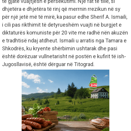
të gjatë vuajtjesh e persekutimi. Një fat të tillë, si
dhjetëra e dhjetëra të rinj që merrnin rrezikun në sy
për një jetë më të mirë, ka pasur edhe Sherif A. Ismaili,
i cili pas rikthimit të detyrueshëm vuajti në burgjet e
diktaturës komuniste për 20 vite me radhë nën akuzën
e tradhtisë ndaj atdheut. Ismaili u arratis nga Tamara e
Shkodrës, ku kryente shërbimin ushtarak dhe pasi
është dorëzuar vullnetarisht në postën e kufirit të ish-
Jugosllavisë, është dërguar në Titograd.