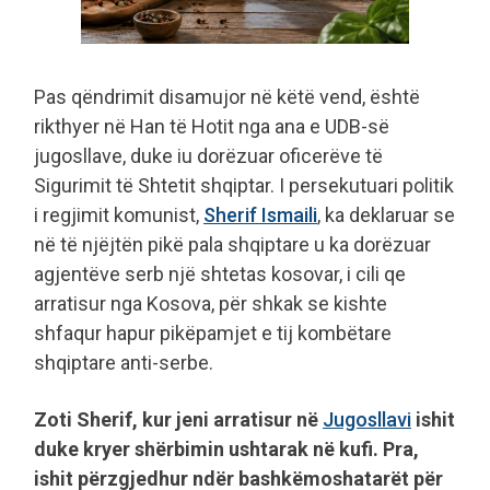
Pas qëndrimit disamujor në këtë vend, është
rikthyer në Han të Hotit nga ana e UDB-së
jugosllave, duke iu dorëzuar oficerëve të
Sigurimit të Shtetit shqiptar. I persekutuari politik
i regjimit komunist,
Sherif Ismaili
, ka deklaruar se
në të njëjtën pikë pala shqiptare u ka dorëzuar
agjentëve serb një shtetas kosovar, i cili qe
arratisur nga Kosova, për shkak se kishte
shfaqur hapur pikëpamjet e tij kombëtare
shqiptare anti-serbe.
Zoti Sherif, kur jeni arratisur në
Jugosllavi
ishit
duke kryer shërbimin ushtarak në kufi. Pra,
ishit përzgjedhur ndër bashkëmoshatarët për