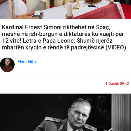
Kardinal Ernest Simoni rikthehet në Spaç,
meshë në ish-burgun e diktaturës ku vuajti për
12 vite! Letra e Papa Leone: Shumë njerëz
mbartën kryqin e rëndë të padrejtësisë (VIDEO)
Elvis Hila
1 Gusht, 09:42