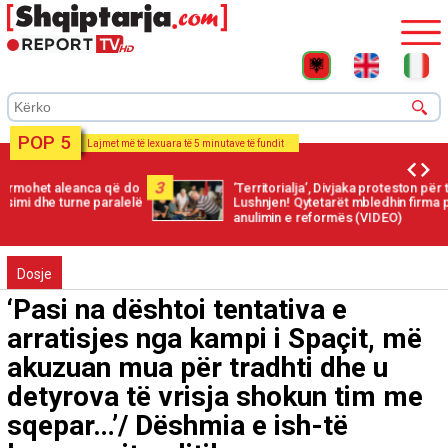
POP 5
Lajmet më të lexuara të 5 minutave të fundit
3
‘Territorialja’, Divjaka proteston për të 8-ën ditë shkrirjen me
Lushnjen! Qytetarët mbledhin firma për një peticion për
anulimin e reformës (VIDEO)
Dosje
‘Pasi na dështoi tentativa e
arratisjes nga kampi i Spaçit, më
akuzuan mua për tradhti dhe u
detyrova të vrisja shokun tim me
sqepar…’/ Dëshmia e ish-të