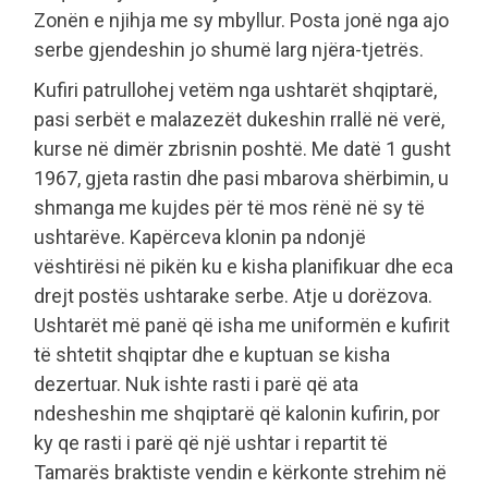
Zonën e njihja me sy mbyllur. Posta jonë nga ajo
serbe gjendeshin jo shumë larg njëra-tjetrës.
Kufiri patrullohej vetëm nga ushtarët shqiptarë,
pasi serbët e malazezët dukeshin rrallë në verë,
kurse në dimër zbrisnin poshtë. Me datë 1 gusht
1967, gjeta rastin dhe pasi mbarova shërbimin, u
shmanga me kujdes për të mos rënë në sy të
ushtarëve. Kapërceva klonin pa ndonjë
vështirësi në pikën ku e kisha planifikuar dhe eca
drejt postës ushtarake serbe. Atje u dorëzova.
Ushtarët më panë që isha me uniformën e kufirit
të shtetit shqiptar dhe e kuptuan se kisha
dezertuar. Nuk ishte rasti i parë që ata
ndesheshin me shqiptarë që kalonin kufirin, por
ky qe rasti i parë që një ushtar i repartit të
Tamarës braktiste vendin e kërkonte strehim në