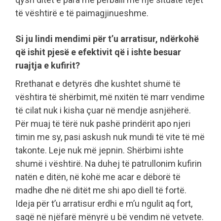
të vështirë e të paimagjinueshme.
Si ju lindi mendimi për t’u arratisur, ndërkohë
që ishit pjesë e efektivit që i ishte besuar
ruajtja e kufirit?
Rrethanat e detyrës dhe kushtet shumë të
vështira të shërbimit, më nxitën të marr vendime
të cilat nuk i kisha çuar në mendje asnjëherë.
Për muaj të tërë nuk pashë prindërit apo njeri
timin me sy, pasi askush nuk mundi të vite të më
takonte. Leje nuk më jepnin. Shërbimi ishte
shumë i vështirë. Na duhej të patrullonim kufirin
natën e ditën, në kohë me acar e dëborë të
madhe dhe në ditët me shi apo diell të fortë.
Ideja për t’u arratisur erdhi e m’u ngulit aq fort,
saqë në njëfarë mënyrë u bë vendim në vetvete.