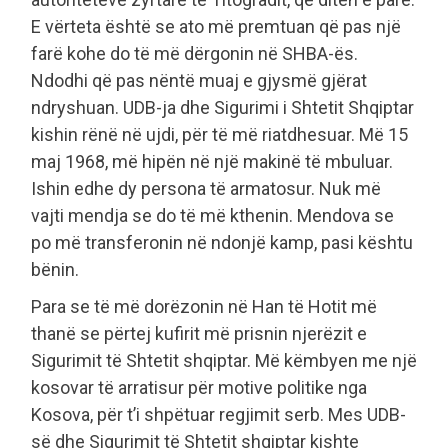
E vërteta është se ato më premtuan që pas një
farë kohe do të më dërgonin në SHBA-ës.
Ndodhi që pas nëntë muaj e gjysmë gjërat
ndryshuan. UDB-ja dhe Sigurimi i Shtetit Shqiptar
kishin rënë në ujdi, për të më riatdhesuar. Më 15
maj 1968, më hipën në një makinë të mbuluar.
Ishin edhe dy persona të armatosur. Nuk më
vajti mendja se do të më kthenin. Mendova se
po më transferonin në ndonjë kamp, pasi kështu
bënin.
Para se të më dorëzonin në Han të Hotit më
thanë se përtej kufirit më prisnin njerëzit e
Sigurimit të Shtetit shqiptar. Më këmbyen me një
kosovar të arratisur për motive politike nga
Kosova, për t’i shpëtuar regjimit serb. Mes UDB-
së dhe Sigurimit të Shtetit shqiptar kishte