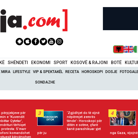
IKË
SHËNDETI
EKONOMI
SPORT
KOSOVË & RAJONI
BOTË
KULTU
Ë MIRA
LIFESTYLE
VIP & SPEKTAKËL
RECETA
HOROSKOPI
DOSJE
FOTOGALE
SONDAZHE
3
4
 përpjekjeve për
‘Zgjidhjet do të vijnë
jimin e 'Kuvendit
nëpërmjet zemrës
bëtar Qytetar',
tënde’- Horoskopi për
endrituri tërhiqet
ditën e sotme, çfarë
 protesta: S’marr
kanë parashikuar yjet
krofoni komandohet
për ju
nga Gaza, vijojnë
estuesit kërcënohen