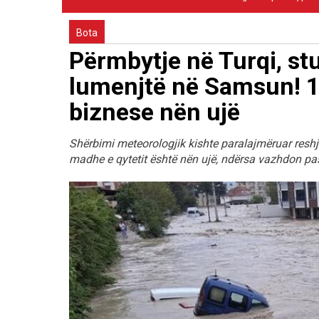
Bota
Përmbytje në Turqi, stu
lumenjtë në Samsun! 12
biznese nën ujë
Shërbimi meteorologjik kishte paralajmëruar reshj
madhe e qytetit është nën ujë, ndërsa vazhdon pas