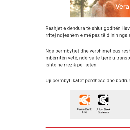
Reshjet e dendura të shiut goditën Ha
rritej ndjeshëm e më pas të dilnin nga s
Nga përmbytjet dhe vërshimet pas reshj
mbërritën vetë, ndërsa të tjerë u trans
ishte në rrezik për jetën.
Uji përmbyti katet përdhese dhe bodru