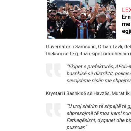
LE
Ern
me 
egj
Guvernatori i Samsunit, Orhan Tavlı, dek
theksoi se të gjitha ekipet ndodheshin 
“Ekipet e prefekturës, AFAD-i
bashkisë së distriktit, polic
nevojshme nisën me shpejtësi
Kryetari i Bashkisë së Havzës, Murat İk
“U uroj shërim të shpejtë të 
shpresojmë të mos kemi humbj
Fatkeqësisht, dyqanet dhe bi
pushuar.”