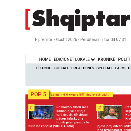
E premte 7 Gusht 2026 - Përditësimi i fundit 07:31
HOME
EDICIONET LOKALE
KRONIKË
POLIT
TË FUNDIT
SOCIALE
DREJT PUNËS
SPECIALE
LAJME T
POP 5
Lajmet më të lexuara të 5 minutave të fundit
1
2
Roskovec/ Sherr mes
Pas
komshinjve për një
kri
turë drush, 69-vjeçari
Kom
pëson infarkt dhe
Kry
humb jetën pasi pa të
nga
birin në konflikt (VIDEO+EMRI)
pjesë prej ditësh! Mi
nga uzurpatorët, prot