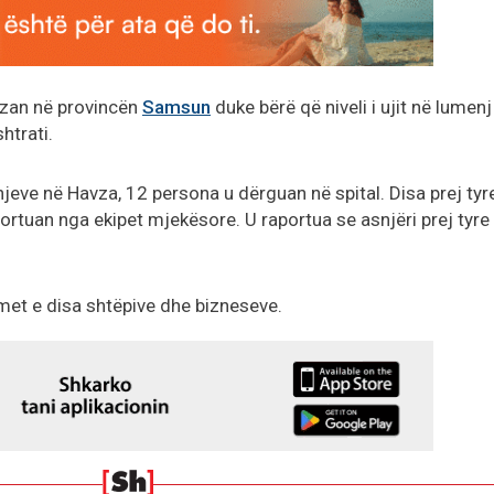
vzan në provincën
Samsun
duke bërë që niveli i ujit në lumenj
htrati.
eve në Havza, 12 persona u dërguan në spital. Disa prej tyr
portuan nga ekipet mjekësore. U raportua se asnjëri prej tyre
met e disa shtëpive dhe bizneseve.