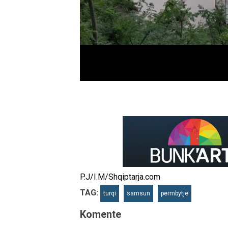
P.J/I.M/Shqiptarja.com
TAG:
turqi
samsun
permbytje
Komente