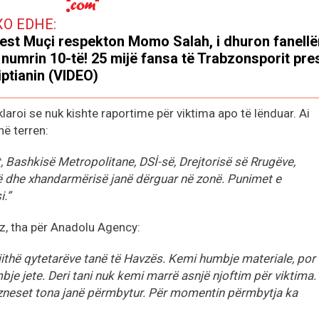
XO EDHE:
est Muçi respekton Momo Salah, i dhuron fanellë
numrin 10-të! 25 mijë fansa të Trabzonsporit pre
iptianin (VIDEO)
laroi se nuk kishte raportime për viktima apo të lënduar. Ai
në terren:
t, Bashkisë Metropolitane, DSİ-së, Drejtorisë së Rrugëve,
isë dhe xhandarmërisë janë dërguar në zonë. Punimet e
.”
iz, tha për Anadolu Agency:
gjithë qytetarëve tanë të Havzës. Kemi humbje materiale, por
e jete. Deri tani nuk kemi marrë asnjë njoftim për viktima.
zneset tona janë përmbytur. Për momentin përmbytja ka