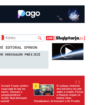
RË
EDITORIAL
OPINION
RI
VIDEOGALERI
PIKË E ZEZË
5
Donald Trump njofton
S'i pëlqeu shërbimi
negociata të reja me
dhe kërcënoi me jetë
Iranin, Teherani e
stafin e hotelit, Policia
përgënjeshtron!
e Himarës shpall në
Izraeli: Nuk tërhiqemi
kërkim Ulian
 sulmet!
Shpatarakun, të besuarin e Ilir Prodës