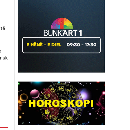
 të
e
 nuk