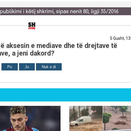
5 Gusht, 13
ë aksesin e mediave dhe të drejtave të
ve, a jeni dakord?
Po
Jo
Nuk e di