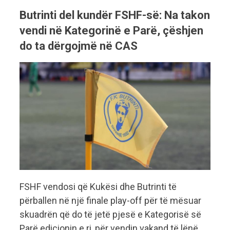
Butrinti del kundër FSHF-së: Na takon
vendi në Kategorinë e Parë, çëshjen
do ta dërgojmë në CAS
FSHF vendosi që Kukësi dhe Butrinti të
përballen në një finale play-off për të mësuar
skuadrën që do të jetë pjesë e Kategorisë së
Parë edicionin e ri, për vendin vakand të lënë