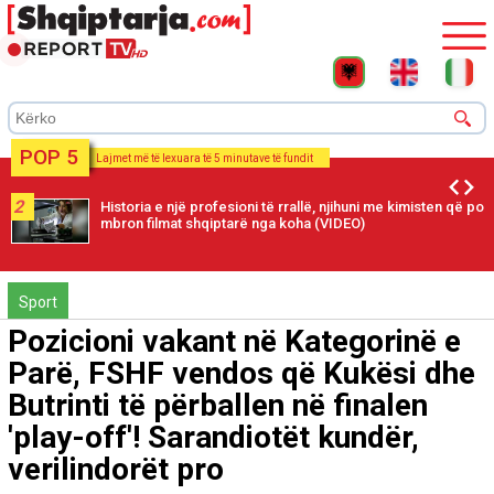
POP 5
Lajmet më të lexuara të 5 minutave të fundit
2
Historia e një profesioni të rrallë, njihuni me kimisten që po
mbron filmat shqiptarë nga koha (VIDEO)
Sport
Pozicioni vakant në Kategorinë e
Parë, FSHF vendos që Kukësi dhe
Butrinti të përballen në finalen
'play-off'! Sarandiotët kundër,
verilindorët pro