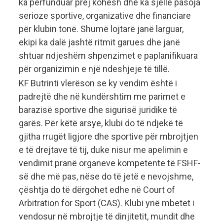
ka përfunduar prej kohësh dhe ka sjellë pasoja
serioze sportive, organizative dhe financiare
për klubin tonë. Shumë lojtarë janë larguar,
ekipi ka dalë jashtë ritmit garues dhe janë
shtuar ndjeshëm shpenzimet e paplanifikuara
për organizimin e një ndeshjeje të tillë.
KF Butrinti vlerëson se ky vendim është i
padrejtë dhe në kundërshtim me parimet e
barazisë sportive dhe sigurisë juridike të
garës. Për këtë arsye, klubi do të ndjekë të
gjitha rrugët ligjore dhe sportive për mbrojtjen
e të drejtave të tij, duke nisur me apelimin e
vendimit pranë organeve kompetente të FSHF-
së dhe më pas, nëse do të jetë e nevojshme,
çështja do të dërgohet edhe në Court of
Arbitration for Sport (CAS). Klubi ynë mbetet i
vendosur në mbrojtje të dinjitetit, mundit dhe