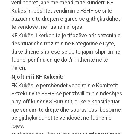
verilindorët janë me mendim të kundërt. KF
Kukësi mbështet vendimin e FSHF-së si të
bazuar në të drejtën e garës se gjithçka duhet
të vendoset në fushën e lojës.
KF Kukësi i kërkon falje tifozëve për sezonin e
dështuar dhe rrëzimin në Kategorinë e Dytë,
duke dhënë shpresë se do të japin 'shpirtin në
fushë' për finalen që do t'i rikthente në të
Parën.
Njoftimi i KF Kukësit:
FK Kukësi e përshëndet vendimin e Komitetit
Ekzekutiv të FSHF-së për zhvillimin e ndeshjes
play-off kunër KS Butrintit, duke e konsideruar
një vendim të drejtë dhe sportiv, pasi besojmë
se gjithçka duhet të vendoset në fushën e
lojës.