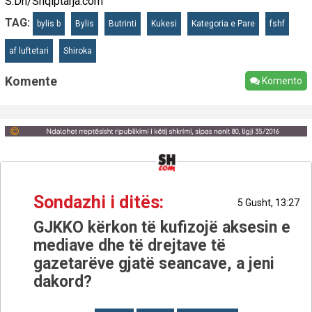
S.Dh/Shqiptarja.com
TAG:
bylis b
Bylis
Butrinti
Kukesi
Kategoria e Pare
fshf
af luftetari
Shiroka
Komente
Komento
Sondazhi i ditës:
5 Gusht, 13:27
GJKKO kërkon të kufizojë aksesin e
mediave dhe të drejtave të
gazetarëve gjatë seancave, a jeni
dakord?