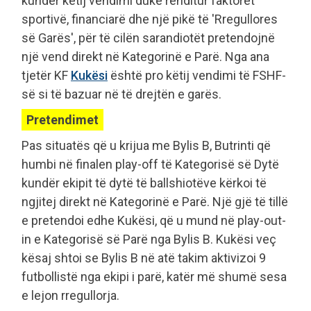
kundër këtij vendimi duke renditur faktorët
sportivë, financiarë dhe një pikë të 'Rregullores
së Garës', për të cilën sarandiotët pretendojnë
një vend direkt në Kategorinë e Parë. Nga ana
tjetër KF
Kukësi
është pro këtij vendimi të FSHF-
së si të bazuar në të drejtën e garës.
Pretendimet
Pas situatës që u krijua me Bylis B, Butrinti që
humbi në finalen play-off të Kategorisë së Dytë
kundër ekipit të dytë të ballshiotëve kërkoi të
ngjitej direkt në Kategorinë e Parë. Një gjë të tillë
e pretendoi edhe Kukësi, që u mund në play-out-
in e Kategorisë së Parë nga Bylis B. Kukësi veç
kësaj shtoi se Bylis B në atë takim aktivizoi 9
futbollistë nga ekipi i parë, katër më shumë sesa
e lejon rregullorja.