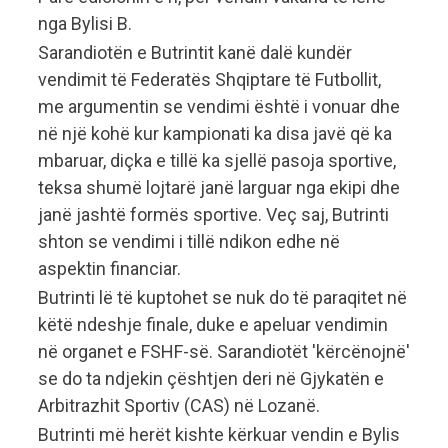
nga Bylisi B.
Sarandiotën e Butrintit kanë dalë kundër
vendimit të Federatës Shqiptare të Futbollit,
me argumentin se vendimi është i vonuar dhe
në një kohë kur kampionati ka disa javë që ka
mbaruar, diçka e tillë ka sjellë pasoja sportive,
teksa shumë lojtarë janë larguar nga ekipi dhe
janë jashtë formës sportive. Veç saj, Butrinti
shton se vendimi i tillë ndikon edhe në
aspektin financiar.
Butrinti lë të kuptohet se nuk do të paraqitet në
këtë ndeshje finale, duke e apeluar vendimin
në organet e FSHF-së. Sarandiotët 'kërcënojnë'
se do ta ndjekin çështjen deri në Gjykatën e
Arbitrazhit Sportiv (CAS) në Lozanë.
Butrinti më herët kishte kërkuar vendin e Bylis