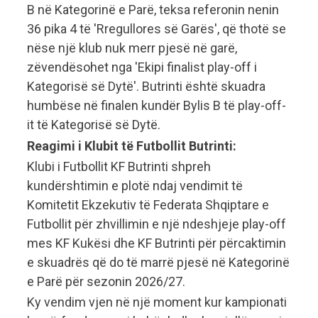
B në Kategorinë e Parë, teksa referonin nenin
36 pika 4 të 'Rregullores së Garës', që thotë se
nëse një klub nuk merr pjesë në garë,
zëvendësohet nga 'Ekipi finalist play-off i
Kategorisë së Dytë'. Butrinti është skuadra
humbëse në finalen kundër Bylis B të play-off-
it të Kategorisë së Dytë.
Reagimi i Klubit të Futbollit Butrinti:
Klubi i Futbollit KF Butrinti shpreh
kundërshtimin e plotë ndaj vendimit të
Komitetit Ekzekutiv të Federata Shqiptare e
Futbollit për zhvillimin e një ndeshjeje play-off
mes KF Kukësi dhe KF Butrinti për përcaktimin
e skuadrës që do të marrë pjesë në Kategorinë
e Parë për sezonin 2026/27.
Ky vendim vjen në një moment kur kampionati