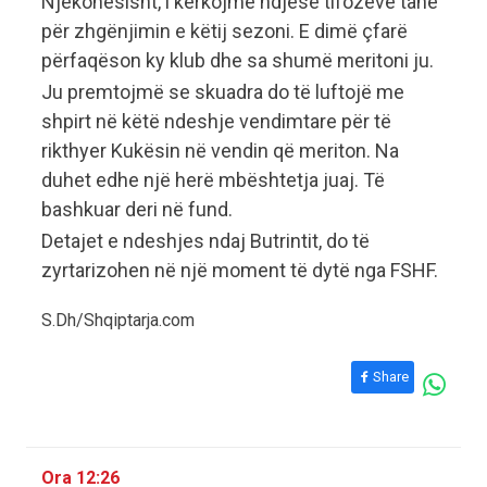
Njëkohësisht, i kërkojmë ndjesë tifozëve tanë
për zhgënjimin e këtij sezoni. E dimë çfarë
përfaqëson ky klub dhe sa shumë meritoni ju.
Ju premtojmë se skuadra do të luftojë me
shpirt në këtë ndeshje vendimtare për të
rikthyer Kukësin në vendin që meriton. Na
duhet edhe një herë mbështetja juaj. Të
bashkuar deri në fund.
Detajet e ndeshjes ndaj Butrintit, do të
zyrtarizohen në një moment të dytë nga FSHF.
S.Dh/Shqiptarja.com
Share
Ora 12:26