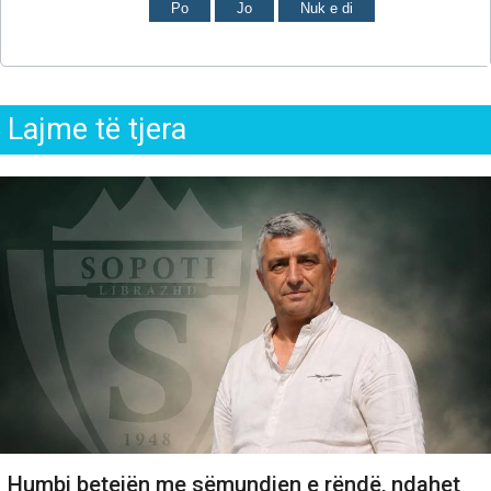
Po
Jo
Nuk e di
Lajme të tjera
Humbi betejën me sëmundjen e rëndë, ndahet