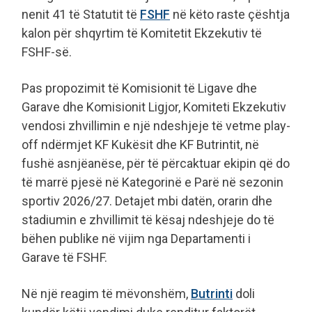
nenit 41 të Statutit të
FSHF
në këto raste çështja
kalon për shqyrtim të Komitetit Ekzekutiv të
FSHF-së.
Pas propozimit të Komisionit të Ligave dhe
Garave dhe Komisionit Ligjor, Komiteti Ekzekutiv
vendosi zhvillimin e një ndeshjeje të vetme play-
off ndërmjet KF Kukësit dhe KF Butrintit, në
fushë asnjëanëse, për të përcaktuar ekipin që do
të marrë pjesë në Kategorinë e Parë në sezonin
sportiv 2026/27. Detajet mbi datën, orarin dhe
stadiumin e zhvillimit të kësaj ndeshjeje do të
bëhen publike në vijim nga Departamenti i
Garave të FSHF.
Në një reagim të mëvonshëm,
Butrinti
doli