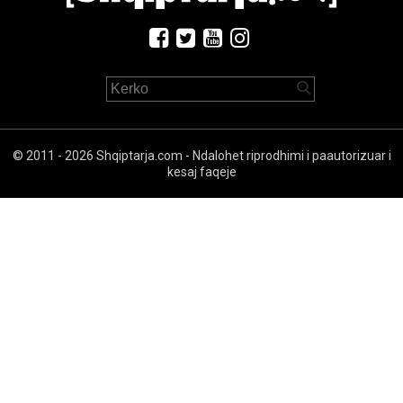
© 2011 - 2026 Shqiptarja.com - Ndalohet riprodhimi i paautorizuar i
kesaj faqeje