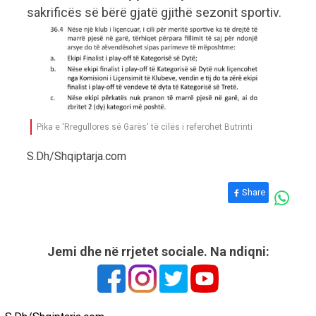
sakrificës së bërë gjatë gjithë sezonit sportiv.
Pika e 'Rregullores së Garës' të cilës i referohet Butrinti
S.Dh/Shqiptarja.com
Share
Jemi dhe në rrjetet sociale. Na ndiqni: