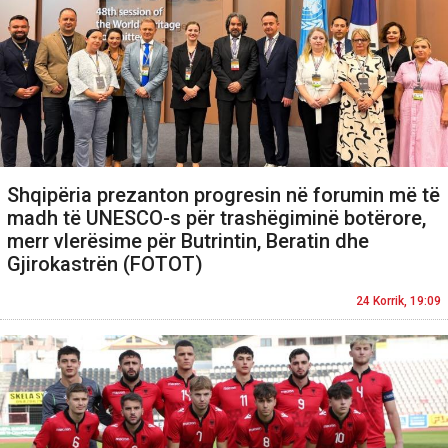
Shqipëria prezanton progresin në forumin më të
madh të UNESCO-s për trashëgiminë botërore,
merr vlerësime për Butrintin, Beratin dhe
Gjirokastrën (FOTOT)
24 Korrik, 19:09