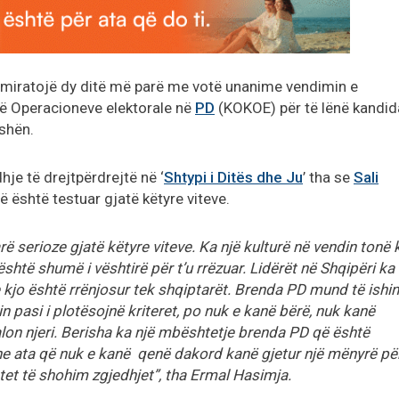
 miratojë dy ditë më parë me votë unanime vendimin e
 të Operacioneve elektorale në
PD
(KOKOE) për të lënë kandid
ishën.
dhje të drejtpërdrejtë në ‘
Shtypi i Ditës dhe Ju
’ tha se
Sali
 është testuar gjatë këtyre viteve.
arë serioze gjatë këtyre viteve. Ka një kulturë në vendin tonë 
 është shumë i vështirë për t’u rrëzuar. Lidërët në Shqipëri ka
e kjo është rrënjosur tek shqiptarët. Brenda PD mund të ishin
 pasi i plotësojnë kriteret, po nuk e kanë bërë, nuk kanë
dalon njeri. Berisha ka një mbështetje brenda PD që është
Dhe ata që nuk e kanë qenë dakord kanë gjetur një mënyrë pë
tet të shohim zgjedhjet”, tha Ermal Hasimja.