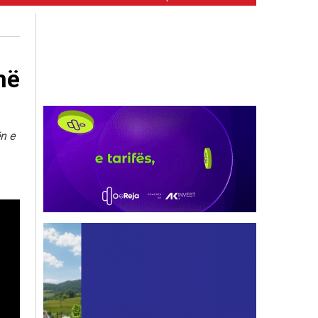
në
ën e