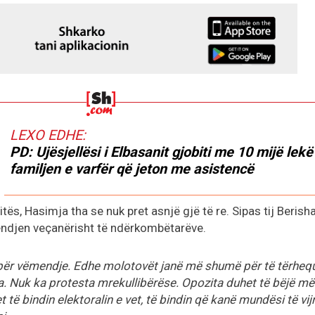
LEXO EDHE:
PD: Ujësjellësi i Elbasanit gjobiti me 10 mijë lekë
familjen e varfër që jeton me asistencë
ës, Hasimja tha se nuk pret asnjë gjë të re. Sipas tij Berisha
endjen veçanërisht të ndërkombëtarëve.
ër vëmendje. Edhe molotovët janë më shumë për të tërheq
. Nuk ka protesta mrekullibërëse. Opozita duhet të bëjë më
të bindin elektoralin e vet, të bindin që kanë mundësi të vij