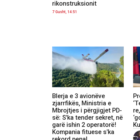
rikonstruksionit
7 Gusht, 14:51
Blerja e 3 avionëve
Pr
zjarrfikës, Ministria e
‘T
Mbrojtjes i përgjigjet PD-
re
së: S'ka tender sekret, në
‘g
garë ishin 2 operatorë!
Ku
Kompania fituese s'ka
rekord penal