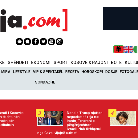
IKË
SHËNDETI
EKONOMI
SPORT
KOSOVË & RAJONI
BOTË
KULTU
Ë MIRA
LIFESTYLE
VIP & SPEKTAKËL
RECETA
HOROSKOPI
DOSJE
FOTOGALE
SONDAZHE
3
4
endi i Kosovës
Donald Trump njofton
on të shtunën
negociata të reja me
ncën për
Iranin, Teherani e
stituimin
përgënjeshtron!
Izraeli: Nuk tërhiqemi
nga Gaza, vijojnë sulmet!