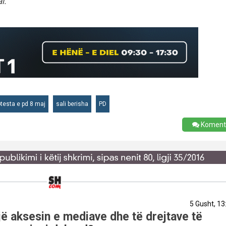
i.
otesta e pd 8 maj
sali berisha
PD
Koment
5 Gusht, 13
ë aksesin e mediave dhe të drejtave të