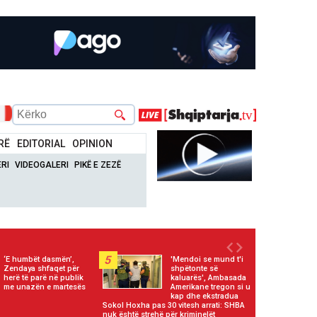
RË
EDITORIAL
OPINION
RI
VIDEOGALERI
PIKË E ZEZË
5
‘E humbët dasmën’,
'Mendoi se mund t'i
Zendaya shfaqet për
shpëtonte së
herë të parë në publik
kaluarës', Ambasada
me unazën e martesës
Amerikane tregon si u
kap dhe ekstradua
Sokol Hoxha pas 30 vitesh arrati: SHBA
nuk është strehë për kriminelët