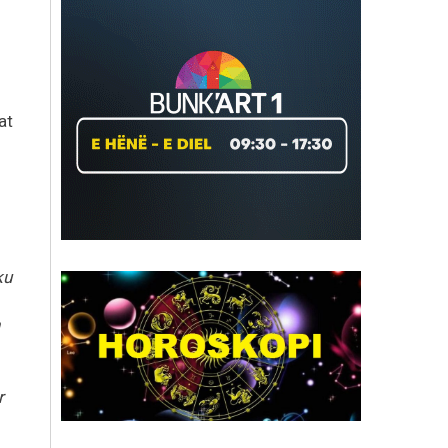
at
ku
r