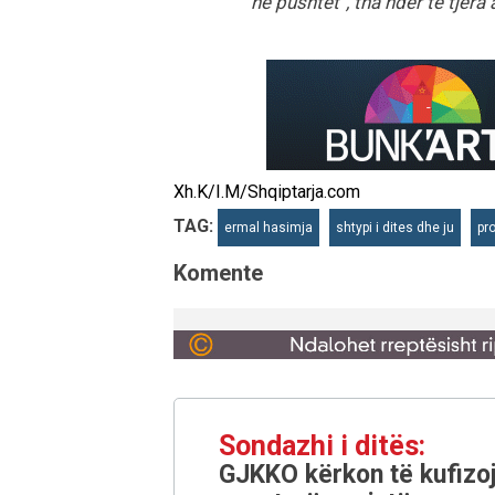
në pushtet”, tha ndër të tjera a
Xh.K/I.M/Shqiptarja.com
TAG:
ermal hasimja
shtypi i dites dhe ju
pr
Komente
Sondazhi i ditës:
GJKKO kërkon të kufizoj