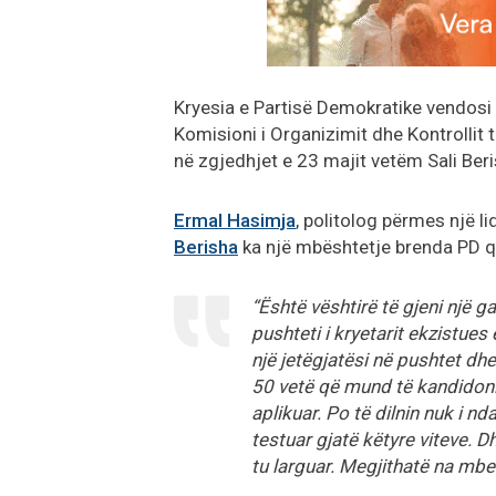
Kryesia e Partisë Demokratike vendosi
Komisioni i Organizimit dhe Kontrollit
në zgjedhjet e 23 majit vetëm Sali Ber
Ermal Hasimja
, politolog përmes një li
Berisha
ka një mbështetje brenda PD që
“Është vështirë të gjeni një g
pushteti i kryetarit ekzistues
një jetëgjatësi në pushtet dh
50 vetë që mund të kandidonin
aplikuar. Po të dilnin nuk i n
testuar gjatë këtyre viteve. 
tu larguar. Megjithatë na mbe