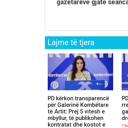
gazetarëve gjatë seanca
Lajme të tjera
PD kërkon transparencë
PD
për Galerinë Kombëtare
rr
të Artit: Prej 5 vitesh e
ga
mbyllur, të publikohen
dr
kontratat dhe kostot e
7 G