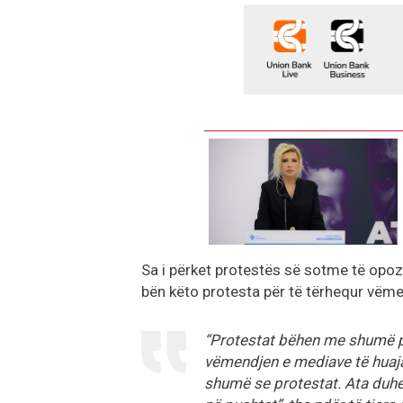
Sa i përket protestës së sotme të opozit
bën këto protesta për të tërhequr vëm
“Protestat bëhen me shumë p
vëmendjen e mediave të huaja
shumë se protestat. Ata duhet 