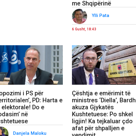
me Shqipërinë
Ylli Pata
6 Gusht, 18:43
opozimi i PS për
Çështja e emërimit të
erritorialen’, PD: Harta e
ministres ‘Diella’, Bardh
, elektorale! Do e
akuza Gjykatës
odasim’ në
Kushtetuese: Po shkel
shtetuese
ligjin! Ka tejkaluar çdo
afat për shpalljen e
Danjela Maloku
vendimit