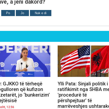
ve, a jeni dakord?
Po
Jo
Nuk e di
: GJKKO të tërheqë
Ylli Pata: Sinjali politik i
egulloren që kufizon
ratifikimit nga SHBA m
zetarët, jo ‘bunkerizim’
'procedurë të
ejtësisë
përshpejtuar' të
marrëveshjes ushtarak
usht, 12:56