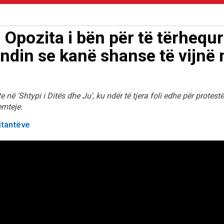
 Opozita i bën për të tërhequr
ndin se kanë shanse të vijnë 
 në 'Shtypi i Ditës dhe Ju', ku ndër të tjera foli edhe për protest
emteje.
litantëve