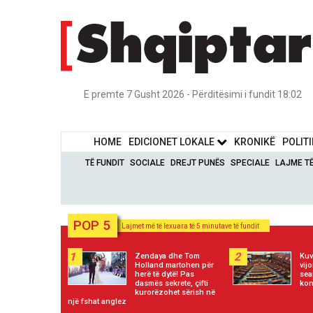
E premte 7 Gusht 2026 - Përditësimi i fundit 18:02
HOME
EDICIONET LOKALE
KRONIKË
POLIT
TË FUNDIT
SOCIALE
DREJT PUNËS
SPECIALE
LAJME T
POP 5
Lajmet më të lexuara të 5 minutave të fundit
1
2
Zendaya dhe Tom
Kuv
Holland martohen për
vij
herë të dytë! Pas
sea
dasmës sekrete, çifti
kon
kurorëzohet sërish në
një fshat anglez