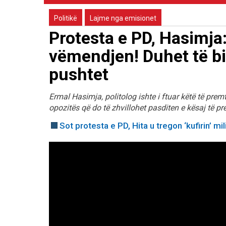
Politikë
Lajme nga emisionet
Protesta e PD, Hasimja:
vëmendjen! Duhet të bi
pushtet
Ermal Hasimja, politolog ishte i ftuar këtë të premte
opozitës që do të zhvillohet pasditen e kësaj të pr
Sot protesta e PD, Hita u tregon ‘kufirin’ mi