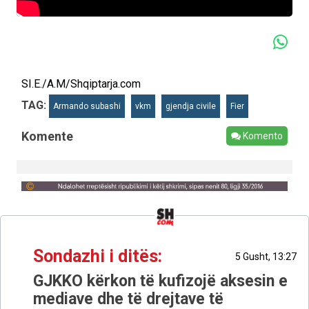
SI.E./A.M/Shqiptarja.com
TAG:
Armando subashi
vkm
gjendja civile
Fier
Komente
Komento
Sondazhi i ditës:
5 Gusht, 13:27
GJKKO kërkon të kufizojë aksesin e
mediave dhe të drejtave të