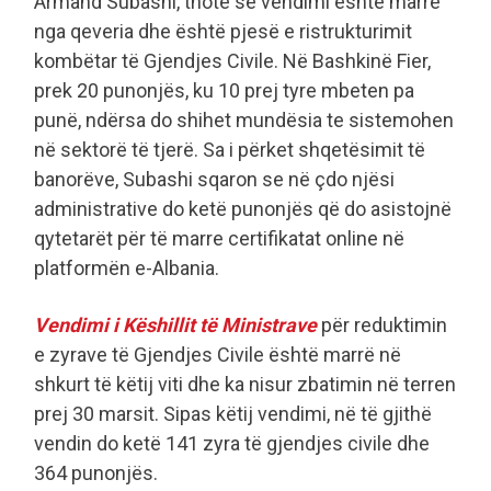
Armand Subashi, thotë se vendimi është marrë
nga qeveria dhe është pjesë e ristrukturimit
kombëtar të Gjendjes Civile. Në Bashkinë Fier,
prek 20 punonjës, ku 10 prej tyre mbeten pa
punë, ndërsa do shihet mundësia te sistemohen
në sektorë të tjerë. Sa i përket shqetësimit të
banorëve, Subashi sqaron se në çdo njësi
administrative do ketë punonjës që do asistojnë
qytetarët për të marre certifikatat online në
platformën e-Albania.
Vendimi i Këshillit të Ministrave
për reduktimin
e zyrave të Gjendjes Civile është marrë në
shkurt të këtij viti dhe ka nisur zbatimin në terren
prej 30 marsit. Sipas këtij vendimi, në të gjithë
vendin do ketë 141 zyra të gjendjes civile dhe
364 punonjës.