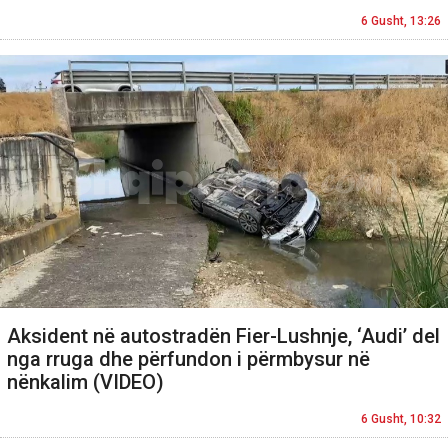
6 Gusht, 13:26
Aksident në autostradën Fier-Lushnje, ‘Audi’ del
nga rruga dhe përfundon i përmbysur në
nënkalim (VIDEO)
6 Gusht, 10:32