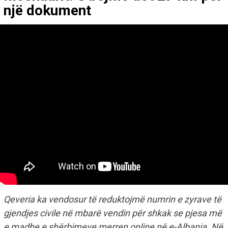
një dokument
Qeveria ka vendosur të reduktojmë numrin e zyrave të
gjendjes civile në mbarë vendin për shkak se pjesa më
e madhe e shërbimeve merren online në e-Albania. Në