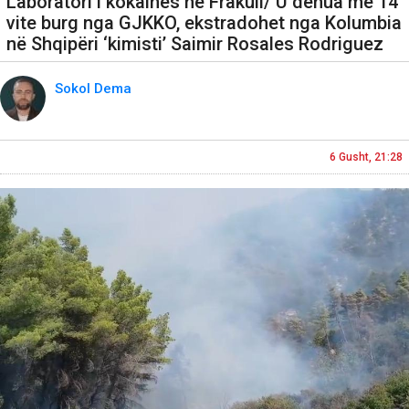
Laboratori i kokainës në Frakull/ U dënua me 14
vite burg nga GJKKO, ekstradohet nga Kolumbia
në Shqipëri ‘kimisti’ Saimir Rosales Rodriguez
Sokol Dema
6 Gusht, 21:28