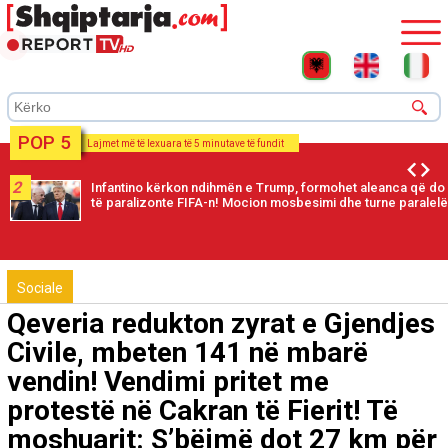
POP 5
Lajmet më të lexuara të 5 minutave të fundit
2
Infantino kërkon ndihmën e Trump, formohet aleanca që do
të paralizonte FIFA-n! Mocion mosbesimi dhe turne paralelë
Sociale
Qeveria redukton zyrat e Gjendjes
Civile, mbeten 141 në mbarë
vendin! Vendimi pritet me
protestë në Cakran të Fierit! Të
moshuarit: S’bëjmë dot 27 km për