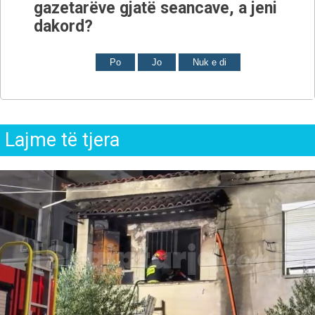
gazetarëve gjatë seancave, a jeni
dakord?
Po
Jo
Nuk e di
Lajme të tjera