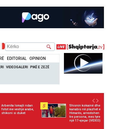
RË
EDITORIAL
OPINION
RI
VIDEOGALERI
PIKË E ZEZË
5
Arbenita Ismajli ndan
Shisnin kokainë dhe
fotot me veshje arabe,
kanabis në plazhet e
shikoni si duket
Himarës, arrestohen
tre persona, mes tyre
një 17-vjeçar (VIDEO)