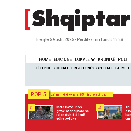
E enjte 6 Gusht 2026 - Përditësimi i fundit 13:28
HOME
EDICIONET LOKALE
KRONIKË
POLIT
TË FUNDIT
SOCIALE
DREJT PUNËS
SPECIALE
LAJME T
POP 5
Lajmet më të lexuara të 5 minutave të fundit
1
2
Mero Baze: ‘Non
Tru
grata’-at shqiptare në
e n
rajon duhet të jenë
Ira
edhe politike
çmi