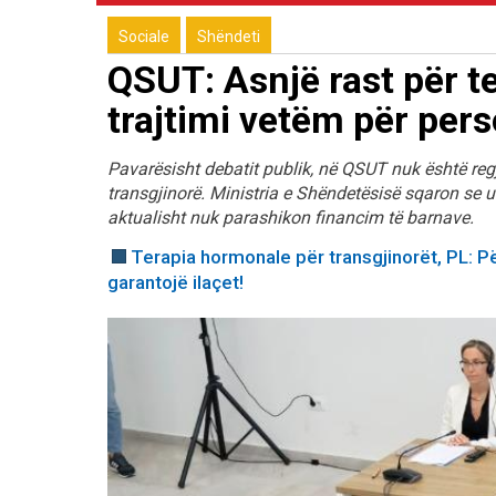
Sociale
Shëndeti
QSUT: Asnjë rast për t
trajtimi vetëm për per
Pavarësisht debatit publik, në QSUT nuk është reg
transgjinorë. Ministria e Shëndetësisë sqaron se ud
aktualisht nuk parashikon financim të barnave.
Terapia hormonale për transgjinorët, PL: Pë
garantojë ilaçet!