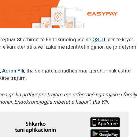
drejtuar Shërbimit të Endokrinologjisë në
QSUT
për të kryer
e karakteristikave fizike me identitetin gjinor, që jo detyrim
,
Agron Ylli
, tha se gjatë periudhës maj-qershor nuk është
këtë trajtim.
ona që ka ardhur për trajtim me referencë nga mjeku i familj
monal. Endokronologjia mbetet e hapur”, tha Ylli.