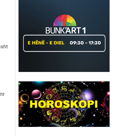
isht
es