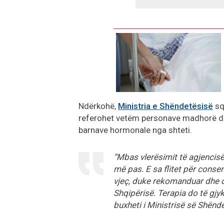
Ndërkohë,
Ministria e Shëndetësisë
sq
referohet vetëm personave madhorë dhe
barnave hormonale nga shteti.
“Mbas vlerësimit të agjencisë 
më pas. E sa flitet për conse
vjeç, duke rekomanduar dhe d
Shqipërisë. Terapia do të gjyk
buxheti i Ministrisë së Shënd