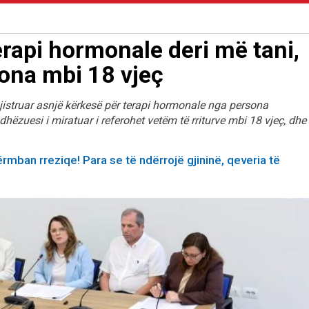
erapi hormonale deri më tani,
sona mbi 18 vjeç
jistruar asnjë kërkesë për terapi hormonale nga persona
hëzuesi i miratuar i referohet vetëm të rriturve mbi 18 vjeç, dhe
rmban rreziqe! Para se të ndërrojë gjininë, qeveria të