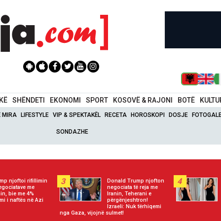
IKË
SHËNDETI
EKONOMI
SPORT
KOSOVË & RAJONI
BOTË
KULTU
Ë MIRA
LIFESTYLE
VIP & SPEKTAKËL
RECETA
HOROSKOPI
DOSJE
FOTOGALE
SONDAZHE
3
4
mp njoftoi rifillimin
Donald Trump njofton
egociatave me
negociata të reja me
nin, bie me 4%
Iranin, Teherani e
mi i naftës në Azi
përgënjeshtron!
Izraeli: Nuk tërhiqemi
nga Gaza, vijojnë sulmet!