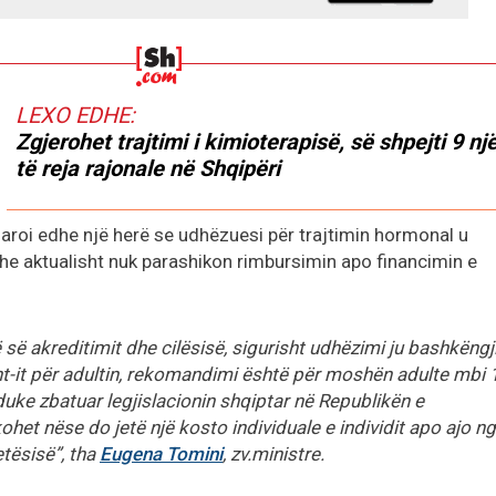
LEXO EDHE:
Zgjerohet trajtimi i kimioterapisë, së shpejti 9 nj
të reja rajonale në Shqipëri
aroi edhe një herë se udhëzuesi për trajtimin hormonal u
 aktualisht nuk parashikon rimbursimin apo financimin e
së akreditimit dhe cilësisë, sigurisht udhëzimi ju bashkëngj
nt-it për adultin, rekomandimi është për moshën adulte mbi 
uke zbatuar legjislacionin shqiptar në Republikën e
ohet nëse do jetë një kosto individuale e individit apo ajo n
etësisë”, tha
Eugena Tomini
, zv.ministre.