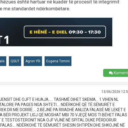
dhëzues është hartuar në kuadër të procesit të integrimit
ave me standardet ndërkombëtare.
ale
QSUT
Agron Ylli
Eugena Tomini
Koment
13/06/2026 12:
NSIT DHE OJFT E HUAJA..... TASHMË DIHET SKEMA... 1.VIHEN NL
ALORE PA PAGES NGA SHTETI.... NDËRKOHË QË TË SËMURËT E
EK DR ME DORRË.... 2.BËJNË PA RRADHË ANLIZA FALASË ME LEKËT E
KA BËR PROJEKT LIGJ QË MOSHAT MBI 70 VJEÇË MOS TI BËHET FALAS
IT E TESTOSTERONIT NGA OJF VIJNË NË SPITAL DUKE PËRDORUR
ALAS.... NDËRKOHË TË SËMURËT SHESIN SHTIPËN DHE SHKOJNË NË