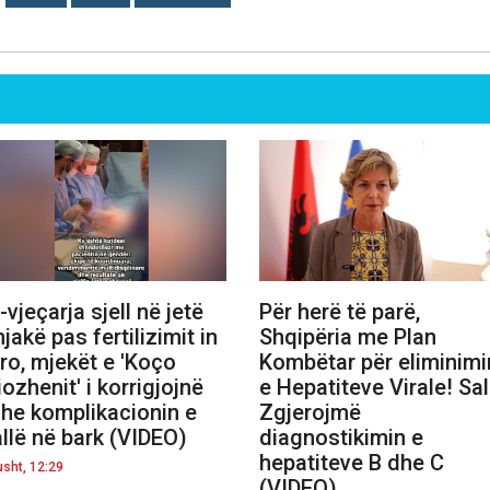
-vjeçarja sjell në jetë
Për herë të parë,
njakë pas fertilizimit in
Shqipëria me Plan
tro, mjekët e 'Koço
Kombëtar për eliminimi
iozhenit' i korrigjojnë
e Hepatiteve Virale! Sal
he komplikacionin e
Zgjerojmë
allë në bark (VIDEO)
diagnostikimin e
hepatiteve B dhe C
usht, 12:29
(VIDEO)