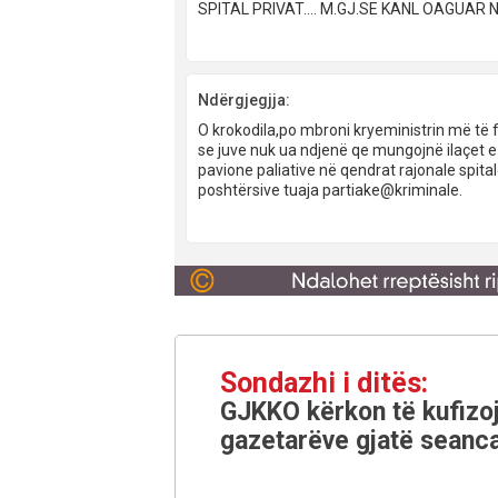
SPITAL PRIVAT.... M.GJ.SE KANL OAGUAR N
Ndërgjegjja:
O krokodila,po mbroni kryeministrin më të fë
se juve nuk ua ndjenë qe mungojnë ilaçet 
pavione paliative në qendrat rajonale spit
poshtërsive tuaja partiake@kriminale.
Sondazhi i ditës:
GJKKO kërkon të kufizoj
gazetarëve gjatë seanca