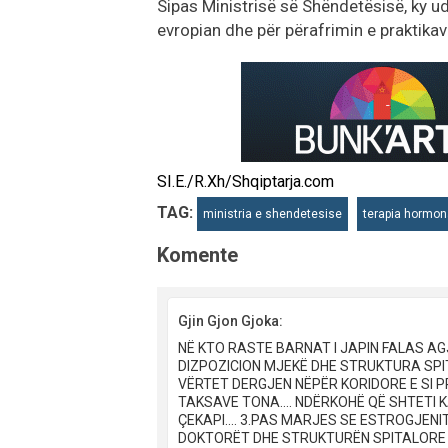
Sipas Ministrisë së Shëndetësisë, ky u
evropian dhe për përafrimin e praktik
SI.E./R.Xh/Shqiptarja.com
TAG:
ministria e shendetesise
terapia hormon
Komente
Gjin Gjon Gjoka:
NË KTO RASTE BARNAT I JAPIN FALAS AGJE
DIZPOZICION MJEKË DHE STRUKTURA SPIT
VËRTET DERGJEN NËPËR KORIDORE E SI PR
TAKSAVE TONA.... NDËRKOHË QË SHTETI 
ÇEKAPI.... 3.PAS MARJES SE ESTROGJEN
DOKTORËT DHE STRUKTURËN SPITALORE F