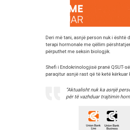
Deri më tani, asnjë person nuk i është 
terapi hormonale me qëllim përshtatjen 
përputhet me seksin biologjik.
Shefi i Endokrinologjisë pranë QSUT-së
paraqitur asnjë rast që të ketë kërkuar 
“Aktualisht nuk ka asnjë pers
për të vazhduar trajtimin hor