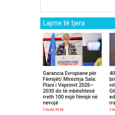
Lajme të tjera
Garancia Evropiane për
40
Fëmijët/ Ministrja Sala:
bi
Plani i Veprimit 2026–
vi
2030 do të mbështesë
Gl
rreth 100 mijë fëmijë në
ed
nevojë
rr
3 Gusht, 09:58
2 G