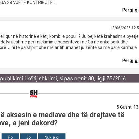
GA 38 VJETË KONTRIBUTE.....
Përgjig
13/06/2026 12:
lliqur në historinë e këtij kombi e populli? Ju bej këtë krahasim e pyetje
e detyrueshme për mjekimin e pacientëve me Ca në onkologjik dhe
alore. Jini të pa shpirt dhe më antihumanët.ju zëntë sa më parë karma e
Përgjig
5 Gusht, 13
ë aksesin e mediave dhe të drejtave të
ve, a jeni dakord?
Po
Jo
Nuk e di