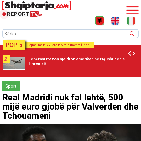
POP 5
Lajmet më të lexuara të 5 minutave të fundit
2
Teherani rrëzon një dron amerikan në Ngushticën e
Hormuzit
Sport
Real Madridi nuk fal lehtë, 500
mijë euro gjobë për Valverden dhe
Tchouameni