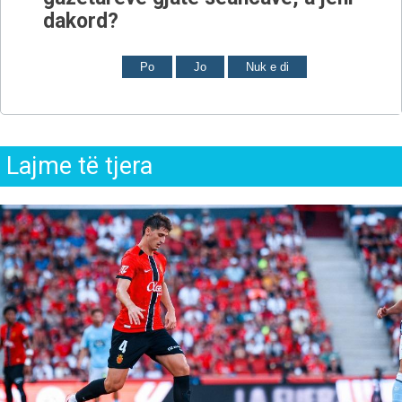
dakord?
Po
Jo
Nuk e di
Lajme të tjera