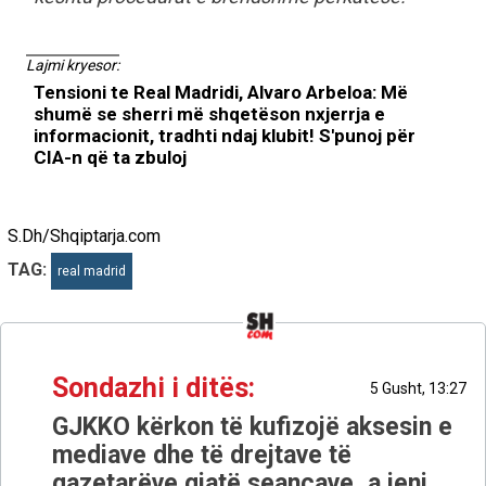
Lajmi kryesor:
Tensioni te Real Madridi, Alvaro Arbeloa: Më
shumë se sherri më shqetëson nxjerrja e
informacionit, tradhti ndaj klubit! S'punoj për
CIA-n që ta zbuloj
S.Dh/Shqiptarja.com
TAG:
real madrid
Sondazhi i ditës:
5 Gusht, 13:27
GJKKO kërkon të kufizojë aksesin e
mediave dhe të drejtave të
gazetarëve gjatë seancave, a jeni