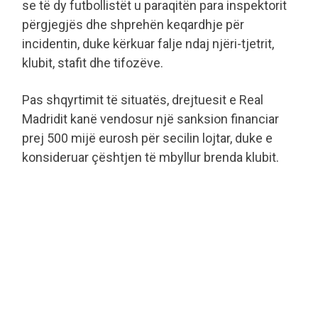
se të dy futbollistët u paraqitën para inspektorit
përgjegjës dhe shprehën keqardhje për
incidentin, duke kërkuar falje ndaj njëri-tjetrit,
klubit, stafit dhe tifozëve.
Pas shqyrtimit të situatës, drejtuesit e Real
Madridit kanë vendosur një sanksion financiar
prej 500 mijë eurosh për secilin lojtar, duke e
konsideruar çështjen të mbyllur brenda klubit.