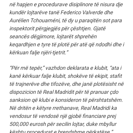
në hapjen e procedurave disiplinore të nisura dje
kundër lojtarëve tanë Federico Valverde dhe
Aurélien Tchouaméni, të dy u paraqitën sot para
inspektorit përgjegjës për çështjen. Gjatë
seancës dëgjimore, lojtarët shprehën
keqardhjen e tyre të plotë për atë që ndodhi dhe i
kërkuan falje njëri-tjetrit.”
“Për më tepër,” vazhdon deklarata e klubit, “ata i
kanë kërkuar falje klubit, shokëve të ekipit, stafit
të trajnerëve dhe tifozëve, dhe janë plotësisht në
dispozicion të Real Madridit për të pranuar çdo
sanksion që klubi e konsideron të përshtatshëm.
Në dritën e këtyre rrethanave, Real Madridi ka
vendosur të vendosë një gjobë financiare prej
500,000 eurosh për secilin lojtar, duke mbyllur
kështu procedurat e brendshme përkatëse.”