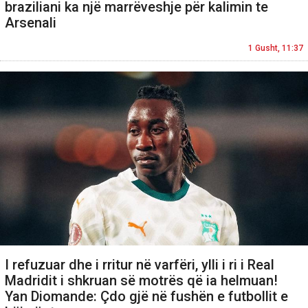
braziliani ka një marrëveshje për kalimin te
Arsenali
1 Gusht, 11:37
I refuzuar dhe i rritur në varfëri, ylli i ri i Real
Madridit i shkruan së motrës që ia helmuan!
Yan Diomande: Çdo gjë në fushën e futbollit e