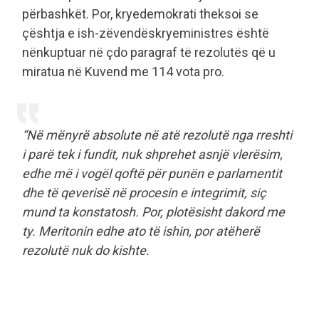
përbashkët. Por, kryedemokrati theksoi se
çështja e ish-zëvendëskryeministres është
nënkuptuar në çdo paragraf të rezolutës që u
miratua në Kuvend me 114 vota pro.
“Në mënyrë absolute në atë rezolutë nga rreshti
i parë tek i fundit, nuk shprehet asnjë vlerësim,
edhe më i vogël qoftë për punën e parlamentit
dhe të qeverisë në procesin e integrimit, siç
mund ta konstatosh. Por, plotësisht dakord me
ty. Meritonin edhe ato të ishin, por atëherë
rezolutë nuk do kishte.