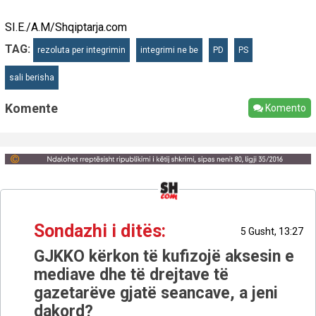
SI.E./A.M/Shqiptarja.com
TAG:
rezoluta per integrimin
integrimi ne be
PD
PS
sali berisha
Komente
Komento
Sondazhi i ditës:
5 Gusht, 13:27
GJKKO kërkon të kufizojë aksesin e
mediave dhe të drejtave të
gazetarëve gjatë seancave, a jeni
dakord?