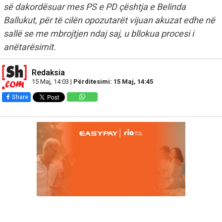
së dakordësuar mes PS e PD çështja e Belinda
Ballukut, për të cilën opozutarët vijuan akuzat edhe në
sallë se me mbrojtjen ndaj saj, u bllokua procesi i
anëtarësimit.
Redaksia
15 Maj, 14:03 |
Përditesimi: 15 Maj, 14:45
Share