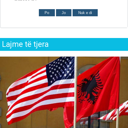
Po
Jo
Nuk e di
Lajme të tjera