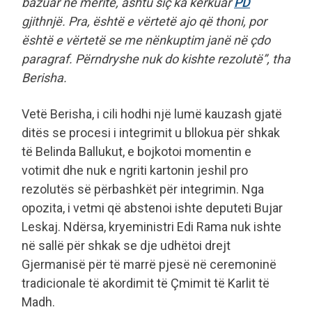
bazuar në meritë, ashtu siç ka kërkuar
PD
gjithnjë. Pra, është e vërtetë ajo që thoni, por
është e vërtetë se me nënkuptim janë në çdo
paragraf. Përndryshe nuk do kishte rezolutë”, tha
Berisha.
Vetë Berisha, i cili hodhi një lumë kauzash gjatë
ditës se procesi i integrimit u bllokua për shkak
të Belinda Ballukut, e bojkotoi momentin e
votimit dhe nuk e ngriti kartonin jeshil pro
rezolutës së përbashkët për integrimin. Nga
opozita, i vetmi që abstenoi ishte deputeti Bujar
Leskaj. Ndërsa, kryeministri Edi Rama nuk ishte
në sallë për shkak se dje udhëtoi drejt
Gjermanisë për të marrë pjesë në ceremoninë
tradicionale të akordimit të Çmimit të Karlit të
Madh.