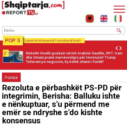
POP 5
Lajmet më të lexuara të 5 minutave të fundit
2
Rebelët Houthi godasin sërish Arabinë Saudite, NYT: Irani
dhe Omani pranë marrëveshjes për Hormuzin! Trump:
Teherani po negocion, ky është shansi i fundit!
Politikë
Rezoluta e përbashkët PS-PD për
integrimin, Berisha: Balluku ishte
e nënkuptuar, s’u përmend me
emër se ndryshe s’do kishte
konsensus