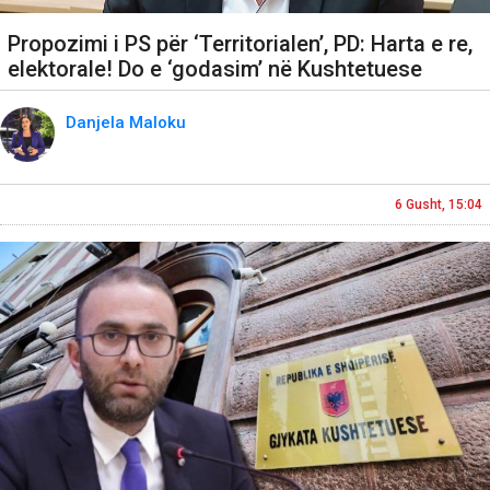
Propozimi i PS për ‘Territorialen’, PD: Harta e re,
elektorale! Do e ‘godasim’ në Kushtetuese
Danjela Maloku
6 Gusht, 15:04