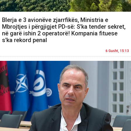
Blerja e 3 avionëve zjarrfikës, Ministria e
Mbrojtjes i përgjigjet PD-së: S'ka tender sekret,
në garë ishin 2 operatorë! Kompania fituese
s'ka rekord penal
6 Gusht, 15:13