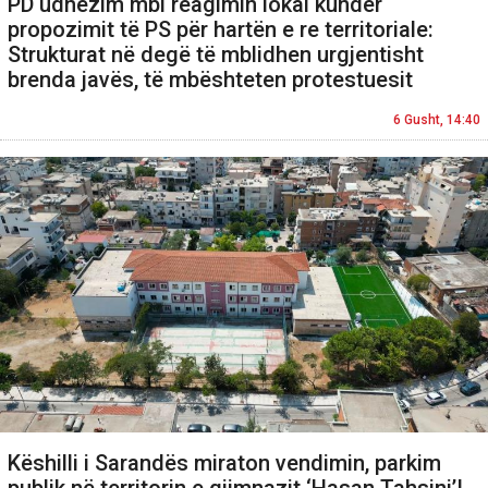
PD udhëzim mbi reagimin lokal kundër
propozimit të PS për hartën e re territoriale:
Strukturat në degë të mblidhen urgjentisht
brenda javës, të mbështeten protestuesit
6 Gusht, 14:40
Këshilli i Sarandës miraton vendimin, parkim
publik në territorin e gjimnazit ‘Hasan Tahsini’!