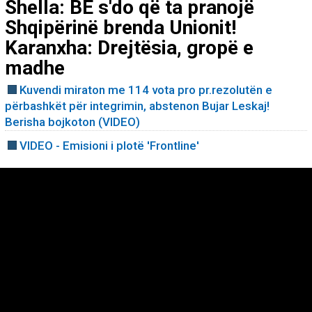
Shella: BE s'do që ta pranojë
Shqipërinë brenda Unionit!
Karanxha: Drejtësia, gropë e
madhe
Kuvendi miraton me 114 vota pro pr.rezolutën e
përbashkët për integrimin, abstenon Bujar Leskaj!
Berisha bojkoton (VIDEO)
VIDEO - Emisioni i plotë 'Frontline'