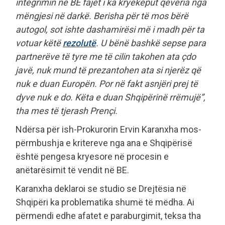
integrimin në BE fajet i ka kryekëput qeveria nga
mëngjesi në darkë. Berisha për të mos bërë
autogol, sot ishte dashamirësi më i madh për ta
votuar këtë
rezolutë
. U bënë bashkë sepse para
partnerëve të tyre me të cilin takohen ata çdo
javë, nuk mund të prezantohen ata si njerëz që
nuk e duan Europën. Por në fakt asnjëri prej të
dyve nuk e do. Këta e duan Shqipërinë rrëmujë”,
tha mes të tjerash Prençi.
Ndërsa për ish-Prokurorin Ervin Karanxha mos-
përmbushja e kritereve nga ana e Shqipërisë
është pengesa kryesore në procesin e
anëtarësimit të vendit në BE.
Karanxha deklaroi se studio se Drejtësia në
Shqipëri ka problematika shumë të mëdha. Ai
përmendi edhe afatet e paraburgimit, teksa tha