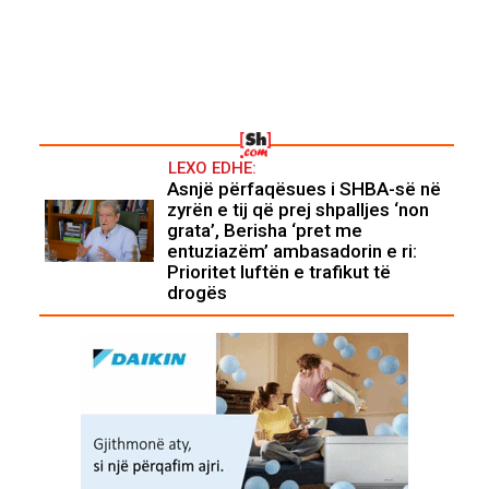
LEXO EDHE:
Asnjë përfaqësues i SHBA-së në
zyrën e tij që prej shpalljes ‘non
grata’, Berisha ‘pret me
entuziazëm’ ambasadorin e ri:
Prioritet luftën e trafikut të
drogës