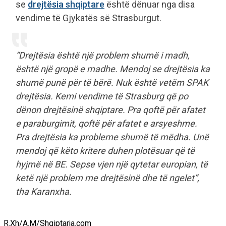
se
drejtësia shqiptare
është dënuar nga disa
vendime të Gjykatës së Strasburgut.
“Drejtësia është një problem shumë i madh,
është një gropë e madhe. Mendoj se drejtësia ka
shumë punë për të bërë. Nuk është vetëm SPAK
drejtësia. Kemi vendime të Strasburg që po
dënon drejtësinë shqiptare. Pra qoftë për afatet
e paraburgimit, qoftë për afatet e arsyeshme.
Pra drejtësia ka probleme shumë të mëdha. Unë
mendoj që këto kritere duhen plotësuar që të
hyjmë në BE. Sepse vjen një qytetar europian, të
ketë një problem me drejtësinë dhe të ngelet”,
tha Karanxha.
R.Xh/A.M/Shqiptarja.com