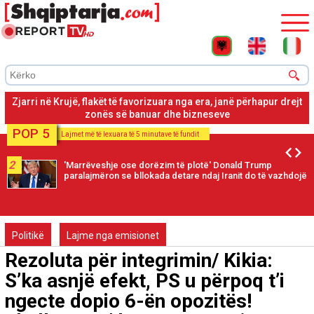
Banori në Krujë: Deri tani janë djegur 2 banesa, rrezikohen 200
të tjera pa përmendur pallatet
POP 5
Lajmet më të lexuara të 5 minutave të fundit
2
'Marrëveshje ose dorëzim të plotë' Donald Trump
paralajmëron se bllokada detare ndaj Iranit do të vazhdojë
Politikë
Lajme nga emisionet
Rezoluta për integrimin/ Kikia:
S’ka asnjë efekt, PS u përpoq t’i
ngecte dopio 6-ën opozitës!