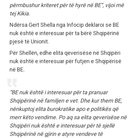
përmbushur kriteret për të hyrë në BE”, vijoi më
tej Kikia.
Ndërsa Gert Shella nga Infocip deklaroi se BE
nuk është e interesuar për ta bërë Shqipërinë
pjesë të Unionit.
Për Shellën, edhe elita qeverisëse në Shqipëri
nuk është e interesuar për futjen e Shqipërisë
në BE.
“BE nuk është i interesuar për ta pranuar
Shqipërinë në familjen e vet. Dhe kur them BE,
nënkuptoj elita burokratike apo e politikës që
merr këto vendime. Po aq sa elita qeverisëse në
Shqipëri nuk është e interesuar për të sjellë
Shqipërinë në gjirin e atyre vendeve të