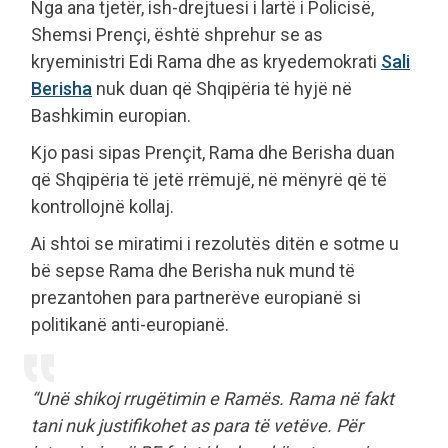
Nga ana tjetër, ish-drejtuesi i lartë i Policisë,
Shemsi Prençi, është shprehur se as
kryeministri Edi Rama dhe as kryedemokrati
Sali
Berisha
nuk duan që Shqipëria të hyjë në
Bashkimin europian.
Kjo pasi sipas Prençit, Rama dhe Berisha duan
që Shqipëria të jetë rrëmujë, në mënyrë që të
kontrollojnë kollaj.
Ai shtoi se miratimi i rezolutës ditën e sotme u
bë sepse Rama dhe Berisha nuk mund të
prezantohen para partnerëve europianë si
politikanë anti-europianë.
“Unë shikoj rrugëtimin e Ramës. Rama në fakt
tani nuk justifikohet as para të vetëve. Për