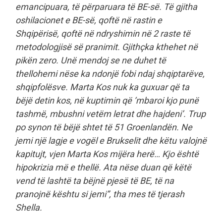
emancipuara, të përparuara të BE-së. Të gjitha
oshilacionet e BE-së, qoftë në rastin e
Shqipërisë, qoftë në ndryshimin në 2 raste të
metodologjisë së pranimit. Gjithçka kthehet në
pikën zero. Unë mendoj se ne duhet të
thellohemi nëse ka ndonjë fobi ndaj shqiptarëve,
shqipfolësve. Marta Kos nuk ka guxuar që ta
bëjë detin kos, në kuptimin që ‘mbaroi kjo punë
tashmë, mbushni vetëm letrat dhe hajdeni’. Trup
po synon të bëjë shtet të 51 Groenlandën. Ne
jemi një lagje e vogël e Brukselit dhe këtu valojnë
kapitujt, vjen Marta Kos mijëra herë… Kjo është
hipokrizia më e thellë. Ata nëse duan që këtë
vend të lashtë ta bëjnë pjesë të BE, të na
pranojnë kështu si jemi”, tha mes të tjerash
Shella.