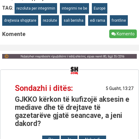
TAG:
rezoluta per integrimin
integrimi ne be
Europë
drejtesia shqiptare
rezolute
sali berisha
edi rama
frontline
Komente
Komento
Sondazhi i ditës:
5 Gusht, 13:27
GJKKO kërkon të kufizojë aksesin e
mediave dhe të drejtave të
gazetarëve gjatë seancave, a jeni
dakord?