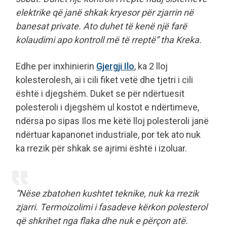
elektrike që janë shkak kryesor për zjarrin në
banesat private. Ato duhet të kenë një farë
kolaudimi apo kontroll më të rreptë” tha Kreka.
Edhe per inxhinierin
Gjergji Ilo
, ka 2 lloj
kolesterolesh, ai i cili fiket vetë dhe tjetri i cili
është i djegshëm. Duket se për ndërtuesit
polesteroli i djegshëm ul kostot e ndërtimeve,
ndërsa po sipas Ilos me këtë lloj polesteroli janë
ndërtuar kapanonet industriale, por tek ato nuk
ka rrezik për shkak se ajrimi është i izoluar.
“Nëse zbatohen kushtet teknike, nuk ka rrezik
zjarri. Termoizolimi i fasadeve kërkon polesterol
që shkrihet nga flaka dhe nuk e përçon atë.