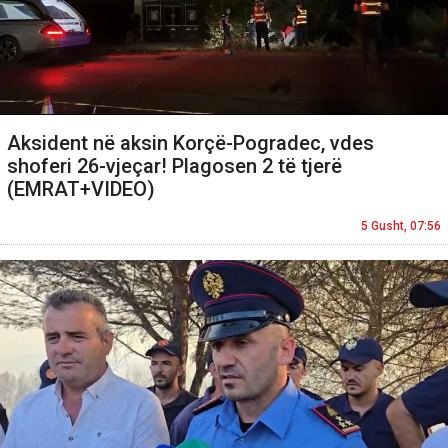
Aksident në aksin Korçë-Pogradec, vdes
shoferi 26-vjeçar! Plagosen 2 të tjerë
(EMRAT+VIDEO)
5 Gusht, 07:56