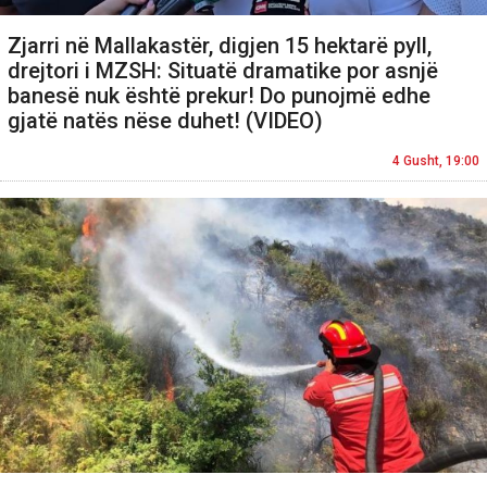
Zjarri në Mallakastër, digjen 15 hektarë pyll,
drejtori i MZSH: Situatë dramatike por asnjë
banesë nuk është prekur! Do punojmë edhe
gjatë natës nëse duhet! (VIDEO)
4 Gusht, 19:00