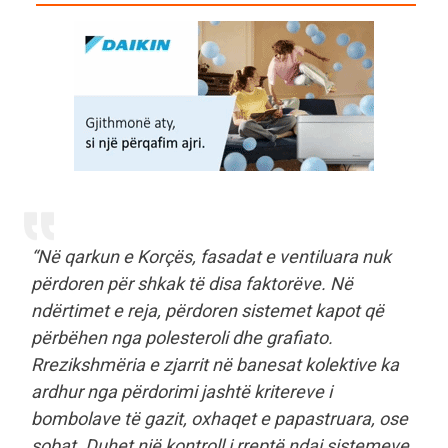
“Në qarkun e Korçës, fasadat e ventiluara nuk
përdoren për shkak të disa faktorëve. Në
ndërtimet e reja, përdoren sistemet kapot që
përbëhen nga polesteroli dhe grafiato.
Rrezikshmëria e zjarrit në banesat kolektive ka
ardhur nga përdorimi jashtë kritereve i
bombolave të gazit, oxhaqet e papastruara, ose
sobat. Duhet një kontroll i rreptë ndaj sistemeve