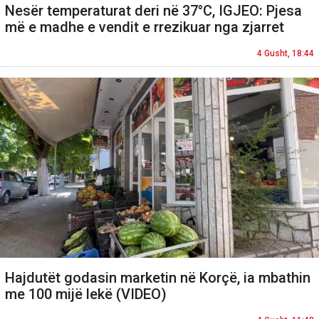
Nesër temperaturat deri në 37°C, IGJEO: Pjesa
më e madhe e vendit e rrezikuar nga zjarret
4 Gusht, 18:44
Hajdutët godasin marketin në Korçë, ia mbathin
me 100 mijë lekë (VIDEO)