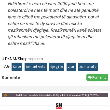
Ndërtimet e bëra në vitet 2000 janë bërë me
polesterol në mes të murit dhe në atë periudhë
janë të gjithë me polesterol të djegshëm, por ai
është në mes të dy suvave dhe nuk ka
rrezikshmëri djegieje. Rrezikshmëri kanë soletat
që mbushen me polesterol të djegshëm dhe
është rrezik” tha ai.
U.D/A.M/Shqiptarja.com
TAG:
Korce
Gerhard Kreka
Gjergji ilo
zjarr
zjarri te arlis
Komente
Komento