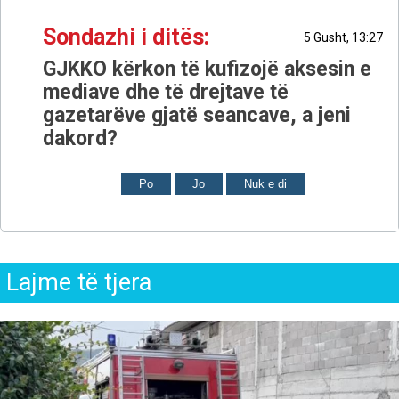
Sondazhi i ditës:
5 Gusht, 13:27
GJKKO kërkon të kufizojë aksesin e
mediave dhe të drejtave të
gazetarëve gjatë seancave, a jeni
dakord?
Po
Jo
Nuk e di
Lajme të tjera