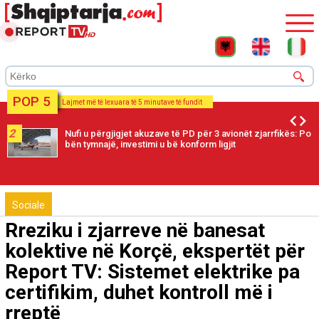
POP 5
Lajmet më të lexuara të 5 minutave të fundit
2
Nufi u përgjigjet akuzave të PD për 3 avionët zjarrfikës: Po
bën tymnajë, investimi u bë konform ligjit
Sociale
Rreziku i zjarreve në banesat
kolektive në Korçë, ekspertët për
Report TV: Sistemet elektrike pa
certifikim, duhet kontroll më i
rreptë