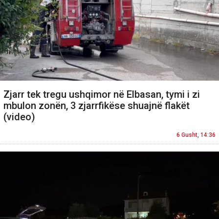
Zjarr tek tregu ushqimor në Elbasan, tymi i zi
mbulon zonën, 3 zjarrfikëse shuajnë flakët
(video)
6 Gusht, 14:36