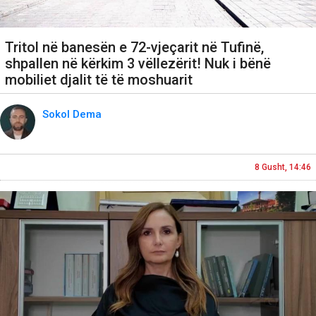
Tritol në banesën e 72-vjeçarit në Tufinë,
shpallen në kërkim 3 vëllezërit! Nuk i bënë
mobiliet djalit të të moshuarit
Sokol Dema
8 Gusht, 14:46