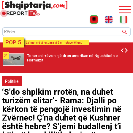
POP 5
Lajmet më të lexuara të 5 minutave të fundit
2
Teherani rrëzon një dron amerikan në Ngushticën e
Hormuzit
Politikë
‘S’do shpikim rrotën, na duhet
turizëm elitar’- Rama: Djalli po
kërkon të pengojë investimin në
Zvërnec! Ç’na duhet që Kushner
është hebre? S’jemi budallenj t’i