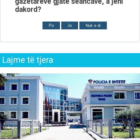
gazetarëve gjatë seancave, a jeni
dakord?
Po
Jo
Nuk e di
Lajme të tjera