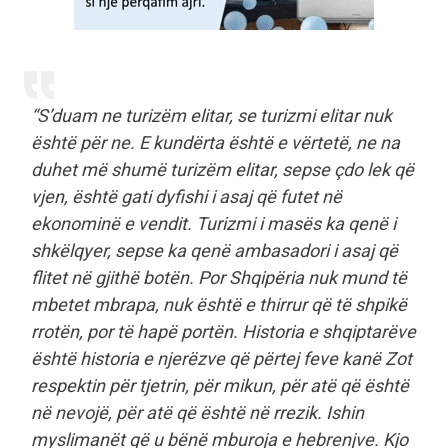
“S’duam ne turizëm elitar, se turizmi elitar nuk
është për ne. E kundërta është e vërtetë, ne na
duhet më shumë turizëm elitar, sepse çdo lek që
vjen, është gati dyfishi i asaj që futet në
ekonominë e vendit. Turizmi i masës ka qenë i
shkëlqyer, sepse ka qenë ambasadori i asaj që
flitet në gjithë botën. Por Shqipëria nuk mund të
mbetet mbrapa, nuk është e thirrur që të shpikë
rrotën, por të hapë portën. Historia e shqiptarëve
është historia e njerëzve që përtej feve kanë Zot
respektin për tjetrin, për mikun, për atë që është
në nevojë, për atë që është në rrezik. Ishin
myslimanët që u bënë mburoja e hebrenjve. Kjo