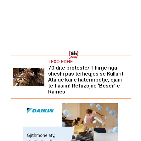
LEXO EDHE:
70 ditë protestë/ Thirrje nga
sheshi pas tërheqjes së Kullurit:
Ata që kanë hatërmbetje, ejani
të flasim! Refuzojnë ‘Besën’ e
Ramës