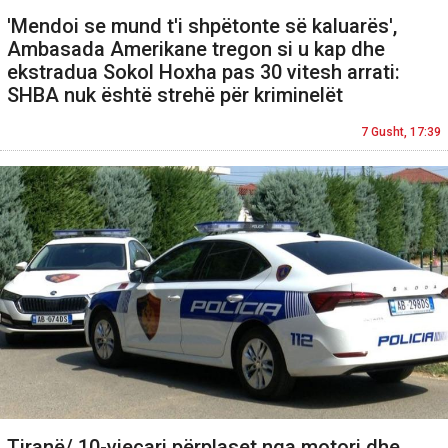
'Mendoi se mund t'i shpëtonte së kaluarës',
Ambasada Amerikane tregon si u kap dhe
ekstradua Sokol Hoxha pas 30 vitesh arrati:
SHBA nuk është strehë për kriminelët
7 Gusht, 17:39
Tiranë/ 10-vjeçari përplaset nga motori dhe