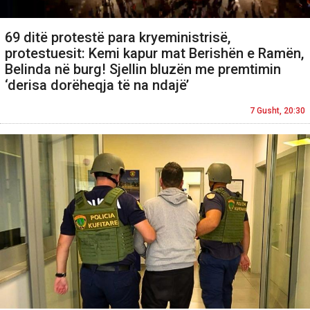
69 ditë protestë para kryeministrisë,
protestuesit: Kemi kapur mat Berishën e Ramën,
Belinda në burg! Sjellin bluzën me premtimin
‘derisa dorëheqja të na ndajë’
7 Gusht, 20:30