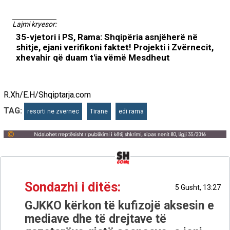
Lajmi kryesor:
35-vjetori i PS, Rama: Shqipëria asnjëherë në
shitje, ejani verifikoni faktet! Projekti i Zvërnecit,
xhevahir që duam t'ia vëmë Mesdheut
R.Xh/E.H/Shqiptarja.com
TAG:
resorti ne zvernec
Tirane
edi rama
Sondazhi i ditës:
5 Gusht, 13:27
GJKKO kërkon të kufizojë aksesin e
mediave dhe të drejtave të