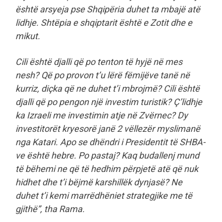
është arsyeja pse Shqipëria duhet ta mbajë atë
lidhje. Shtëpia e shqiptarit është e Zotit dhe e
mikut.
Cili është djalli që po tenton të hyjë në mes
nesh? Që po provon t’u lërë fëmijëve tanë në
kurriz, diçka që ne duhet t’i mbrojmë? Cili është
djalli që po pengon një investim turistik? Ç’lidhje
ka Izraeli me investimin atje në Zvërnec? Dy
investitorët kryesorë janë 2 vëllezër myslimanë
nga Katari. Apo se dhëndri i Presidentit të SHBA-
ve është hebre. Po pastaj? Kaq budallenj mund
të bëhemi ne që të hedhim përpjetë atë që nuk
hidhet dhe t’i bëjmë karshillëk dynjasë? Ne
duhet t’i kemi marrëdhëniet strategjike me të
gjithë”, tha Rama.