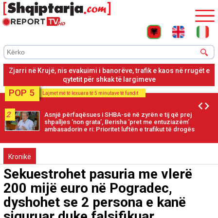
Zjarri në Krujë, banorët largohen pas thirrjes për evakuim për
shkak të rrezikut nga zjarri
POP 5
Lajmet më të lexuara të 5 minutave të fundit
2
Asnjë përfaqësues i SHBA-së në zyrën e tij që prej
shpalljes ‘non grata’, Berisha ‘pret me entuziazëm’
ambasadorin e ri: Prioritet luftën e trafikut të drogës
Kronikë
Sekuestrohet pasuria me vlerë
200 mijë euro në Pogradec,
dyshohet se 2 persona e kanë
siguruar duke falsifikuar