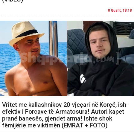
8 Gusht, 18:18
Vritet me kallashnikov 20-vjeçari në Korçë, ish-
efektiv i Forcave të Armatosura! Autori kapet
pranë banesës, gjendet arma! Ishte shok
fëmijërie me viktimën (EMRAT + FOTO)