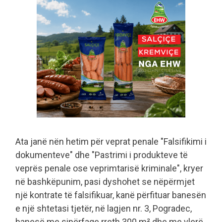
Ata janë nën hetim për veprat penale "Falsifikimi i
dokumenteve" dhe "Pastrimi i produkteve të
veprës penale ose veprimtarisë kriminale", kryer
në bashkëpunim, pasi dyshohet se nëpërmjet
një kontrate të falsifikuar, kanë përfituar banesën
e një shtetasi tjetër, në lagjen nr. 3, Pogradec,
banesë me sipërfaqe rreth 300 m² dhe me vlerë