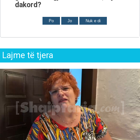
dakord?
Po
Jo
Nuk e di
Lajme të tjera