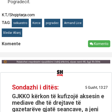
Pogradecit.
K.T./Shqiptarja.com
TAG:
sekuestro
Korce
pogradec
Armand Lice
Bledar Alianj
Komente
Komento
Sondazhi i ditës:
5 Gusht, 13:27
GJKKO kërkon të kufizojë aksesin e
mediave dhe të drejtave të
gazetarëve gjatë seancave, a jeni