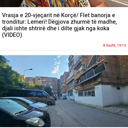
Vrasja e 20-vjeçarit në Korçë/ Flet banorja e
tronditur: Lemeri! Dëgjova zhurmë të madhe,
djali ishte shtrirë dhe i dilte gjak nga koka
(VIDEO)
8 Gusht, 19:13