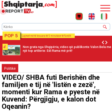
POP 5
Lajmet më të lexuara të 5 minutave të fundit
4
Non grata nga Shqipëria, video që publikonte Valon Bela me
një top artilerie: Edi Rama më prit!
Politikë
VIDEO/ SHBA futi Berishën dhe
familjen e tij në 'listën e zezë',
momenti kur Rama e pyeste në
Kuvend: Përgjigju, e kalon dot
Oqeanin?