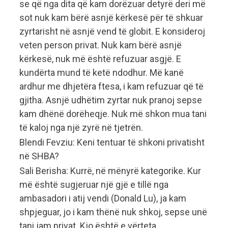
se që nga dita që kam dorëzuar detyrë deri më
sot nuk kam bërë asnjë kërkesë për të shkuar
zyrtarisht në asnjë vend të globit. E konsideroj
veten person privat. Nuk kam bërë asnjë
kërkesë, nuk më është refuzuar asgjë. E
kundërta mund të ketë ndodhur. Më kanë
ardhur me dhjetëra ftesa, i kam refuzuar që të
gjitha. Asnjë udhëtim zyrtar nuk pranoj sepse
kam dhënë dorëheqje. Nuk më shkon mua tani
të kaloj nga një zyrë në tjetrën.
Blendi Fevziu: Keni tentuar të shkoni privatisht
në SHBA?
Sali Berisha: Kurrë, në mënyrë kategorike. Kur
më është sugjeruar një gjë e tillë nga
ambasadori i atij vendi (Donald Lu), ja kam
shpjeguar, jo i kam thënë nuk shkoj, sepse unë
tani jam privat. Kjo është e vërteta.