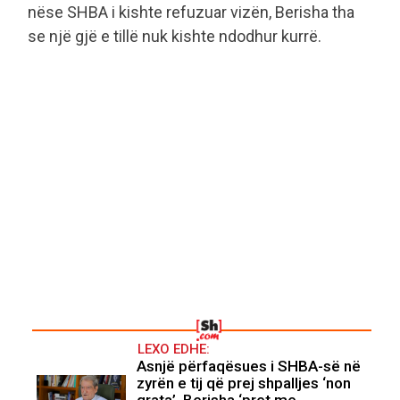
nëse SHBA i kishte refuzuar vizën, Berisha tha
se një gjë e tillë nuk kishte ndodhur kurrë.
LEXO EDHE:
Asnjë përfaqësues i SHBA-së në
zyrën e tij që prej shpalljes ‘non
grata’, Berisha ‘pret me