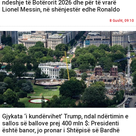
ndeshje të Botërorit 2026 dhe për të vrarë
Lionel Messin, në shënjestër edhe Ronaldo
8 Gusht, 09:10
Gjykata ‘i kundërvihet’ Trump, ndal ndërtimin e
sallos së ballove prej 400 mln $: Presidenti
është banor, jo pronar i Shtëpisë së Bardhë