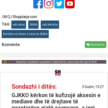
/M.Q./Shqiptarja.com
TAG:
edi rama
SHBA
sali berisha
Berisha ne listen e zeze te SHBA
Komente
Komento
Sondazhi i ditës:
5 Gusht, 13:27
GJKKO kërkon të kufizojë aksesin e
mediave dhe të drejtave të
gazetarëve gjatë seancave, a jeni