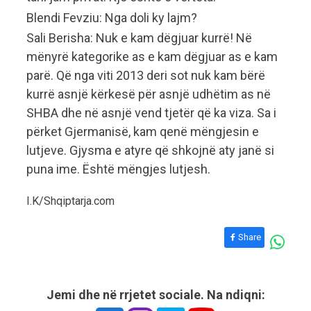
Blendi Fevziu: Nga doli ky lajm?
Sali Berisha: Nuk e kam dëgjuar kurrë! Në
mënyrë kategorike as e kam dëgjuar as e kam
parë. Që nga viti 2013 deri sot nuk kam bërë
kurrë asnjë kërkesë për asnjë udhëtim as në
SHBA dhe në asnjë vend tjetër që ka viza. Sa i
përket Gjermanisë, kam qenë mëngjesin e
lutjeve. Gjysma e atyre që shkojnë aty janë si
puna ime. Është mëngjes lutjesh.
I.K/Shqiptarja.com
Share
Jemi dhe në rrjetet sociale. Na ndiqni: