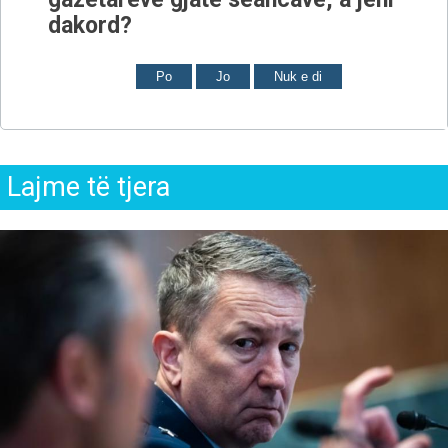
dakord?
Po
Jo
Nuk e di
Lajme të tjera