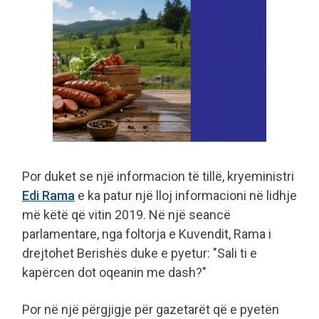
Por duket se një informacion të tillë, kryeministri
Edi Rama
e ka patur një lloj informacioni në lidhje
më këtë që vitin 2019. Në një seancë
parlamentare, nga foltorja e Kuvendit, Rama i
drejtohet Berishës duke e pyetur: "Sali ti e
kapërcen dot oqeanin me dash?"
Por në një përgjigje për gazetarët që e pyetën