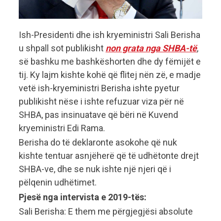
Ish-Presidenti dhe ish kryeministri Sali Berisha
u shpall sot publikisht
non grata nga SHBA-të
,
së bashku me bashkëshorten dhe dy fëmijët e
tij. Ky lajm kishte kohë që flitej nën zë, e madje
vetë ish-kryeministri Berisha ishte pyetur
publikisht nëse i ishte refuzuar viza për në
SHBA, pas insinuatave që bëri në Kuvend
kryeministri Edi Rama.
Berisha do të deklaronte asokohe që nuk
kishte tentuar asnjëherë që të udhëtonte drejt
SHBA-ve, dhe se nuk ishte një njeri që i
pëlqenin udhëtimet.
Pjesë nga intervista e 2019-tës:
Sali Berisha: E them me përgjegjësi absolute