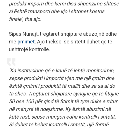
produkt importi dhe kemi disa shpenzime shtesë
si është transporti dhe kjo i shtohet kostos
finale', tha ajo.
Sipas Nunajt, tregtarët shqiptarë abuzojnë edhe
me
çmimet
. Ajo theksoi se shtetit duhet që të
ushtrojë kontrolle.
‘Ka institucione që e kanë të lehtë monitorimin,
sepse produkti i importit vjen me një çmim dhe
është çmimi i produktit të mallit dhe se sa ai do
ta shes. Tregtarët shqiptarë synojnë që të fitojnë
50 ose 100 për qind të fitimit të tyre duke e rritur
në mënyrë të ndejshme. Ky është abuzimi në
këtë rast, sepse mungon edhe kontrolli i shtetit.
Si duhet të bëhet kontrolli i shtetit, një formë