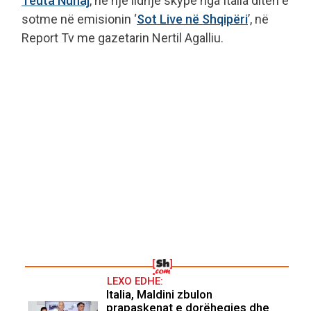
Teuta Nunaj
, në një lidhje skype nga Italia ditën e
sotme në emisionin ‘
Sot Live në Shqipëri
’, në
Report Tv me gazetarin Nertil Agalliu.
LEXO EDHE:
Italia, Maldini zbulon
prapaskenat e dorëheqjes dhe