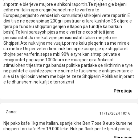
shportn e blerjeve mujore e shikoni raportin.Te njejten gje bejeni
edhe mr Italin apo greqin(vendet me te varfera te
Europes,perjashto vendet ish komuniste) shikojeni vete raportin.E
dini ti se ne qese spinaq 200gr i pastruar ei lare kushton 3$ etjere e
tjera pa fund ku shqiptari genjen e llapon pa fund(e ka barkun
bosh).Te kini parasysh pjesa me e varfer e cdo shteti jane
pensionistat.Jo me kot vijne pensionistat italian me jetu ne
Shqiperi.Ato nuk vijne me vuajt,por me kalu pleqerin sa me mire e
sa me lire.Un per veten time nuk besoj ne asnje gje qe shqiptaret
thojne per varferin,sepse mbi 90% e tyre kan shtepi private e
emigrantet paguajne 1000euro ne muaj per qira.Ankesat
stimulohen thjeshte nga bandat politike partiake qe rikthimin e tyre
ne pushtet e kushtezojne me sulme te fuqishme e antiqeveritare e
si e si ta njollosin vetem me boje te zeze Shqiperin.Politikan injorant
e te dhunshem ne kufijt e terrorizmit
Përgjigju
Zana:
11/12/2024 18:16
Nje pako kafe 1kg me Italian, spanje kine Ben 7 ose 8 euro kurse ne
shqiperi Lori kafe Ben 19.000 leke. Nuk po flask per te tjerat pastaj.
Përgjigju