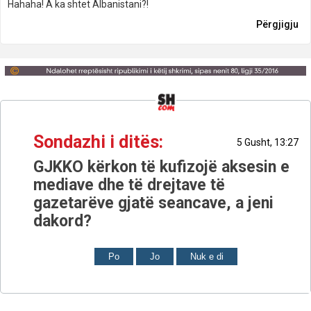
Hahaha! A ka shtet Albanistani?!
Përgjigju
Sondazhi i ditës:
5 Gusht, 13:27
GJKKO kërkon të kufizojë aksesin e
mediave dhe të drejtave të
gazetarëve gjatë seancave, a jeni
dakord?
Po
Jo
Nuk e di