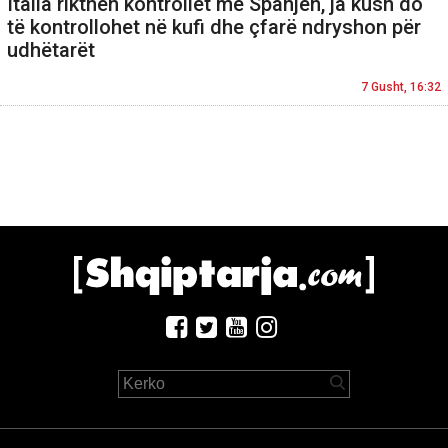
Italia rikthen kontrollet me Spanjën, ja kush do
të kontrollohet në kufi dhe çfarë ndryshon për
udhëtarët
7 Gusht, 16:32