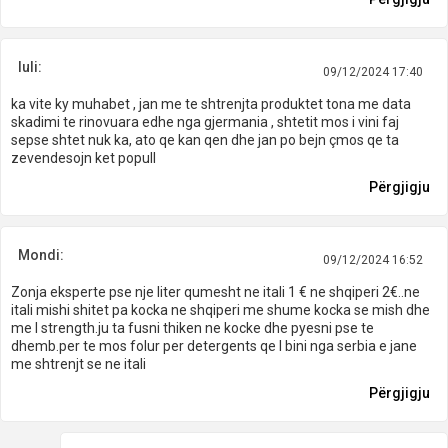
luli:
09/12/2024 17:40
ka vite ky muhabet , jan me te shtrenjta produktet tona me data
skadimi te rinovuara edhe nga gjermania , shtetit mos i vini faj
sepse shtet nuk ka, ato qe kan qen dhe jan po bejn çmos qe ta
zevendesojn ket popull
Përgjigju
Mondi:
09/12/2024 16:52
Zonja eksperte pse nje liter qumesht ne itali 1 € ne shqiperi 2€..ne
itali mishi shitet pa kocka ne shqiperi me shume kocka se mish dhe
me I strength.ju ta fusni thiken ne kocke dhe pyesni pse te
dhemb.per te mos folur per detergents qe I bini nga serbia e jane
me shtrenjt se ne itali
Përgjigju