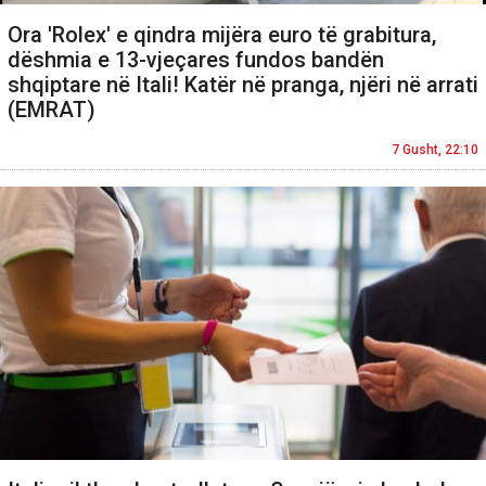
Ora 'Rolex' e qindra mijëra euro të grabitura,
dëshmia e 13-vjeçares fundos bandën
shqiptare në Itali! Katër në pranga, njëri në arrati
(EMRAT)
7 Gusht, 22:10