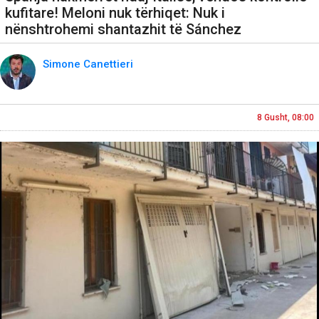
kufitare! Meloni nuk tërhiqet: Nuk i
nënshtrohemi shantazhit të Sánchez
Simone Canettieri
8 Gusht, 08:00