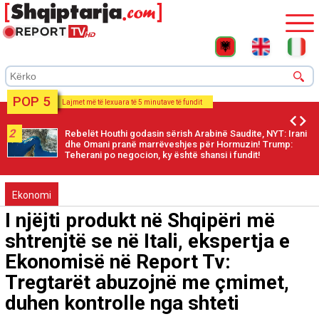
POP 5
Lajmet më të lexuara të 5 minutave të fundit
2
Rebelët Houthi godasin sërish Arabinë Saudite, NYT: Irani
dhe Omani pranë marrëveshjes për Hormuzin! Trump:
Teherani po negocion, ky është shansi i fundit!
Ekonomi
I njëjti produkt në Shqipëri më
shtrenjtë se në Itali, ekspertja e
Ekonomisë në Report Tv:
Tregtarët abuzojnë me çmimet,
duhen kontrolle nga shteti