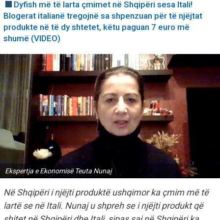
Dyfish më të larta çmimet në Shqipëri sesa Itali!
Blogerat italianë tregojnë sa shpenzuan për të njëjtat
produkte në të dy shtetet, këtu paguan 7 euro më
shumë (VIDEO)
Ekspertja e Ekonomisë Teuta Nunaj
Në Shqipëri i njëjti produktë ushqimor ka çmim më të
lartë se në Itali. Nunaj u shpreh se i njëjti produkt që
shitet në Shqipëri dhe Itali, sipas saj në Shqipëri ka