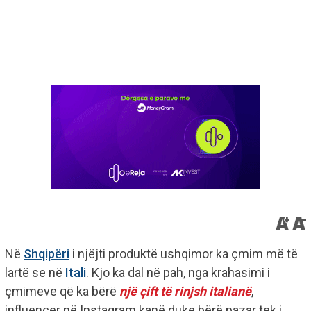
Në
Shqipëri
i njëjti produktë ushqimor ka çmim më të
lartë se në
Itali
. Kjo ka dal në pah, nga krahasimi i
çmimeve që ka bërë
një çift të rinjsh italianë
,
influencer në Instagram kanë duke bërë pazar tek i