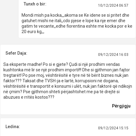
Tunxh o bir:
10/12/2024 06:57
Mondi mish pa kocka,,,akoma se Ke idene se si pritet dhe
gatuhet mishi ne itali,,cdo pjese e lope ka nje emer dhe
gatim te vecante,,edhe fiorentina eshte me kocka por e ke
20 euro kg,,,
Sefer Daja:
09/12/2024 16:03
Sa eksperte madhe! Po si e gjete? Çudi si një prodhim vendas
kushtonka më lir se një prodhim importi!!! Dhe si gjithmon jan fajtor
tregtarët! Po pse moj, vështirësitë e tyre në të bërit biznes nuk jan
faktor??? Taksat dhe TVSH-ja e lartë, korrupsioni në dogana,
vështirësitë e transportit e konsumi i ulët, nuk jan faktorë që ndikojn
në çmim? Pse gjithmon shteti përjashtohet me pa të drejtë si
abuzues e rritës kostos???
Përgjigju
Ledina:
09/12/2024 15:15