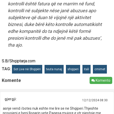
kontrolli është fatura që ne marrim në fund,
kontrolli në subjekte nëse janë abuzues apo
subjekteve që duan të vijojnë një aktivitet
biznesi, duke bërë këto kontrolle automatikisht
edhe kompanitë do ta ndjejnë këtë formë
presioni kontrolli dhe do jenë më pak abuzues’,
tha ajo.
S.B/Shqiptarja.com
TAG:
Sot Live në Shqipëri
teuta nunaj
shqiperi
itali
cmimet
Komente
Komento
gjergji:
12/12/2024 08:30
asnje vend i botes nuk eshte me lire se ne Shqiperi.Thjeshte
provojeni e beni llogarin vete.Pagesa mujore e ytr pjestoje me