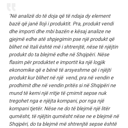
‘Në analizë do të doja që të ndaja dy element
bazë që janë lloji i produktit. Pra, produkt vendi
dhe importi dhe mbi bazën e kësaj analize ne
gjejmë edhe atë shpjegimin pse një produkt që
blihet në Itali është më i shtrenjtë, nëse të njëjtin
produkt do ta blejmë edhe në Shqipëri. Nëse
flasim për produktet e importit ka një logjik
ekonomike që e bënë të arsyeshme që i njëjti
produkt kur blihet në një vend, pra në vendin e
prodhimit dhe në vendin pritës si në Shqipëri ne
mund të kemi një rritje të çmimit sepse nuk
tregohet nga e njëjta kompani, por nga një
kompani tjetër. Nëse ne do të blejmë një litër
qumësht, të njëjtin qumësht nëse ne e blejmë në
Shqipëri, do ta blejmë më shtrenjtë sepse është