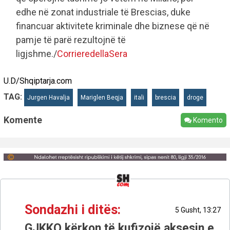
edhe në zonat industriale të Brescias, duke
financuar aktivitete kriminale dhe biznese që në
pamje të parë rezultojnë të
ligjshme./
CorrieredellaSera
U.D/Shqiptarja.com
TAG:
Jurgen Havalja
Mariglen Beqja
itali
brescia
droge
Komente
Komento
Sondazhi i ditës:
5 Gusht, 13:27
GJKKO kërkon të kufizojë aksesin e