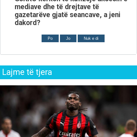
mediave dhe të drejtave të
gazetarëve gjatë seancave, a jeni
dakord?
Po
Jo
Nuk e di
Lajme të tjera