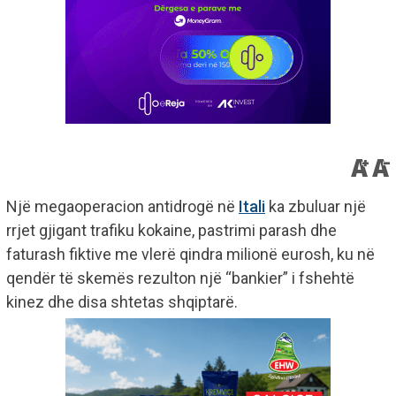
Një megaoperacion antidrogë në
Itali
ka zbuluar një
rrjet gjigant trafiku kokaine, pastrimi parash dhe
faturash fiktive me vlerë qindra milionë eurosh, ku në
qendër të skemës rezulton një “bankier” i fshehtë
kinez dhe disa shtetas shqiptarë.