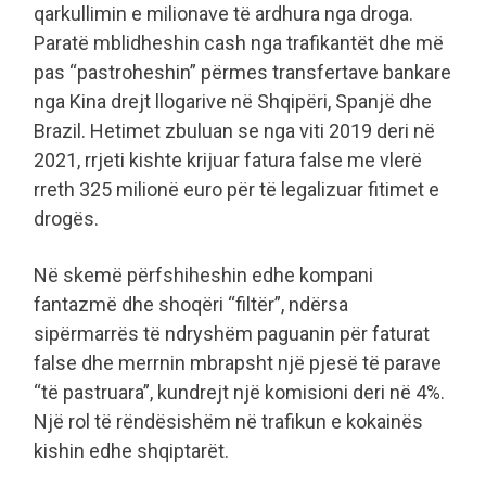
qarkullimin e milionave të ardhura nga droga.
Paratë mblidheshin cash nga trafikantët dhe më
pas “pastroheshin” përmes transfertave bankare
nga Kina drejt llogarive në Shqipëri, Spanjë dhe
Brazil. Hetimet zbuluan se nga viti 2019 deri në
2021, rrjeti kishte krijuar fatura false me vlerë
rreth 325 milionë euro për të legalizuar fitimet e
drogës.
Në skemë përfshiheshin edhe kompani
fantazmë dhe shoqëri “filtër”, ndërsa
sipërmarrës të ndryshëm paguanin për faturat
false dhe merrnin mbrapsht një pjesë të parave
“të pastruara”, kundrejt një komisioni deri në 4%.
Një rol të rëndësishëm në trafikun e kokainës
kishin edhe shqiptarët.