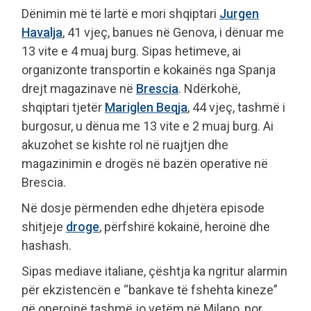
Dënimin më të lartë e mori shqiptari
Jurgen
Havalja
, 41 vjeç, banues në Genova, i dënuar me
13 vite e 4 muaj burg. Sipas hetimeve, ai
organizonte transportin e kokainës nga Spanja
drejt magazinave në
Brescia
. Ndërkohë,
shqiptari tjetër
Mariglen Beqja
, 44 vjeç, tashmë i
burgosur, u dënua me 13 vite e 2 muaj burg. Ai
akuzohet se kishte rol në ruajtjen dhe
magazinimin e drogës në bazën operative në
Brescia.
Në dosje përmenden edhe dhjetëra episode
shitjeje
droge
, përfshirë kokainë, heroinë dhe
hashash.
Sipas mediave italiane, çështja ka ngritur alarmin
për ekzistencën e “bankave të fshehta kineze”
që operojnë tashmë jo vetëm në Milano, por