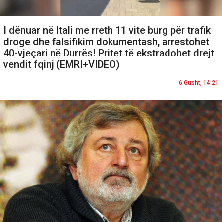
I dënuar në Itali me rreth 11 vite burg për trafik
droge dhe falsifikim dokumentash, arrestohet
40-vjeçari në Durrës! Pritet të ekstradohet drejt
vendit fqinj (EMRI+VIDEO)
6 Gusht, 14:21