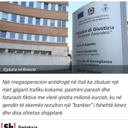
Gjykata në Brescia
Një megaoperacion antidrogë në Itali ka zbuluar një
rrjet gjigant trafiku kokaine, pastrimi parash dhe
faturash fiktive me vlerë qindra milionë eurosh, ku në
qendër të skemës rezulton një “bankier” i fshehtë kinez
dhe disa shtetas shqiptarë.
Redaksia