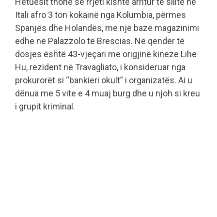
Hetuesit thonë se rrjeti kishte arritur të sillte në
Itali afro 3 ton kokainë nga Kolumbia, përmes
Spanjës dhe Holandës, me një bazë magazinimi
edhe në Palazzolo të Brescias. Në qendër të
dosjes është 43-vjeçari me origjinë kineze Lihe
Hu, rezident në Travagliato, i konsideruar nga
prokurorët si “bankieri okult” i organizatës. Ai u
dënua me 5 vite e 4 muaj burg dhe u njoh si kreu
i grupit kriminal.