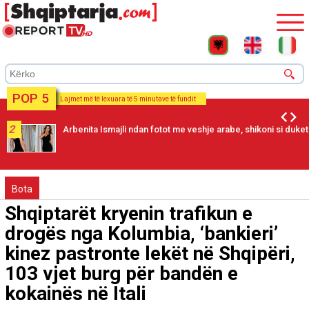
POP 5
Lajmet më të lexuara të 5 minutave të fundit
2
Arbenita Ismajli ndan fotot me veshje arabe, shikoni si duket
Bota
Shqiptarët kryenin trafikun e
drogës nga Kolumbia, ‘bankieri’
kinez pastronte lekët në Shqipëri,
103 vjet burg për bandën e
kokainës në Itali