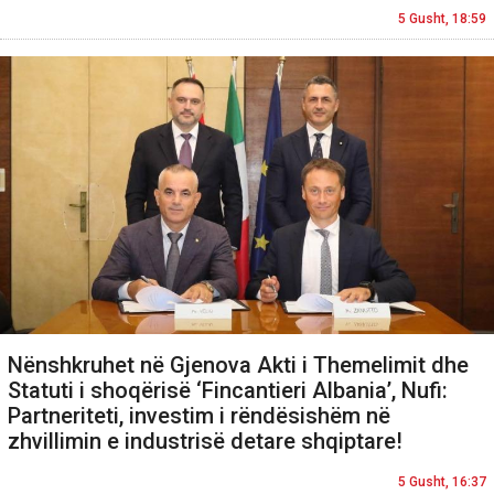
5 Gusht, 18:59
Nënshkruhet në Gjenova Akti i Themelimit dhe
Statuti i shoqërisë ‘Fincantieri Albania’, Nufi:
Partneriteti, investim i rëndësishëm në
zhvillimin e industrisë detare shqiptare!
5 Gusht, 16:37