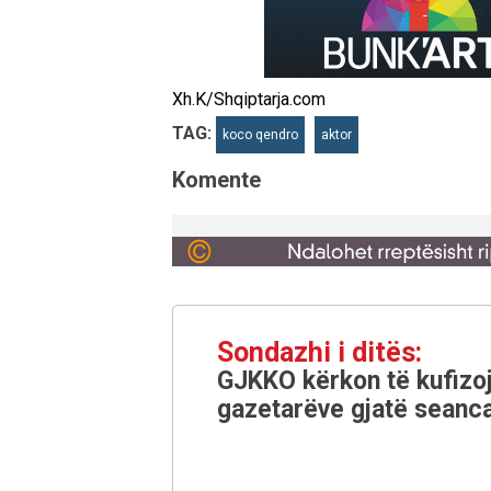
Xh.K/Shqiptarja.com
TAG:
koco qendro
aktor
Komente
Sondazhi i ditës:
GJKKO kërkon të kufizoj
gazetarëve gjatë seanca