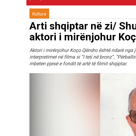
Kultura
Arti shqiptar në zi/ S
aktori i mirënjohur Ko
Aktori i mirënjohur Koço Qëndro është ndarë nga 
interpretimet në filma si “I teti në bronz”, “Përba
mbeten pjesë e fondit të artë të filmit shqiptar.