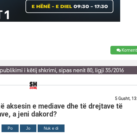
Koment
5 Gusht, 13
ë aksesin e mediave dhe të drejtave të
ve, a jeni dakord?
Po
Jo
Nuk e di