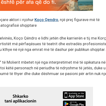
çare aktori i njohur
Koço Qendro
, një prej figurave më të
matografisë shqiptare
lvinës, Koço Qëndro e lidhi jetën dhe karrierën e tij me Korç
rtistët më përfaqësues të teatrit dhe estradës profesioniste
 u kthye në një nga emrat më të dashur për publikun shqiptar.
 të Molierit mbetet një nga interpretimet më të spikatura në
pretoi këtë personazh në periudha të ndryshme të jetës, duke u
humë të thyer dhe duke dëshmuar se pasioni për artin nuk nj