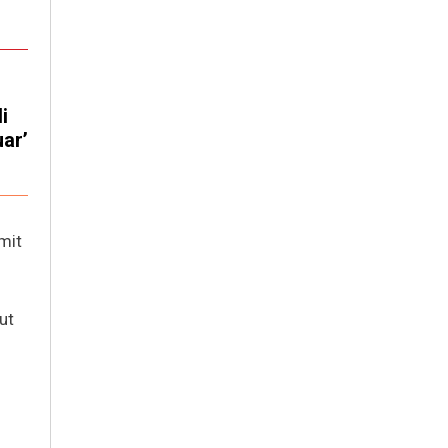
i
uar’
mit
ut