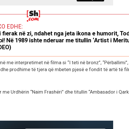
XO EDHE:
i fierak në zi, ndahet nga jeta ikona e humorit, Tod
pi! Në 1989 ishte nderuar me titullin ‘Artist i Merit
DEO)
 me interpretimet në filma si “I teti në bronz”, “Përballimi”,
he prodhime të tjera që mbeten pjesë e fondit të artë të fil
uar me Urdhërin “Naim Frashëri” dhe titullin “Ambasador i Qark