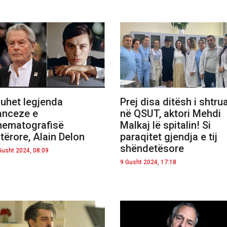
uhet legjenda
Prej disa ditësh i shtru
anceze e
në QSUT, aktori Mehdi
nematografisë
Malkaj lë spitalin! Si
tërore, Alain Delon
paraqitet gjendja e tij
shëndetësore
Gusht 2024, 08:09
9 Gusht 2024, 17:18