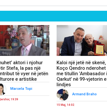
huhet’ aktori i njohur
Kaloi një jetë në skenë,
tir Stefa, la pas një
Koço Qendro nderohet
ntribut të vyer në jetën
me titullin 'Ambasador 
lturore e artistike
Qarkut' në 99-vjetorin e
lindjes
Marsela Topi
Armand Braho
Qershor, 19:39
15 Maj, 14:02