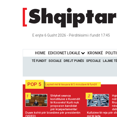
E enjte 6 Gusht 2026 - Përditësimi i fundit 17:45
HOME
EDICIONET LOKALE
KRONIKË
POLIT
TË FUNDIT
SOCIALE
DREJT PUNËS
SPECIALE
LAJME T
POP 5
Lajmet më të lexuara të 5 minutave të fundit
1
2
Shtyhet seanca
Hyj
konstituive e Kuvendit
ndr
të Kosovës! Kurti nuk
Rru
propozon kandidat
nës
për kryeparlamentar:
deh
Duam kohë për bisedime për presidentin
Kufizime të reja për sh
(VIDEO)
më të larta