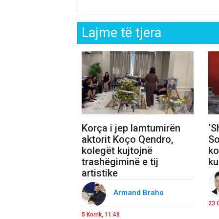
Lajme të tjera
Korça i jep lamtumirën
‘S
aktorit Koço Qendro,
So
kolegët kujtojnë
ko
trashëgiminë e tij
ku
artistike
Armand Braho
23 
5 Korrik, 11:48