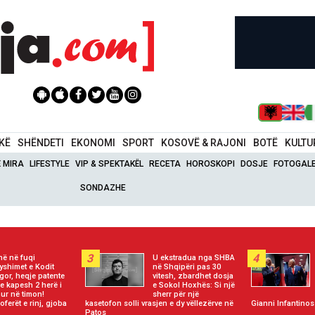
IKË
SHËNDETI
EKONOMI
SPORT
KOSOVË & RAJONI
BOTË
KULTU
Ë MIRA
LIFESTYLE
VIP & SPEKTAKËL
RECETA
HOROSKOPI
DOSJE
FOTOGALE
SONDAZHE
3
4
në në fuqi
U ekstradua nga SHBA
yshimet e Kodit
në Shqipëri pas 30
gor, heqje patente
vitesh, zbardhet dosja
e kapesh 2 herë i
e Sokol Hoxhës: Si një
ur në timon!
sherr për një
oferët e rinj, gjoba
kasetofon solli vrasjen e dy vëllezërve në
Gianni Infantinos 
Patos