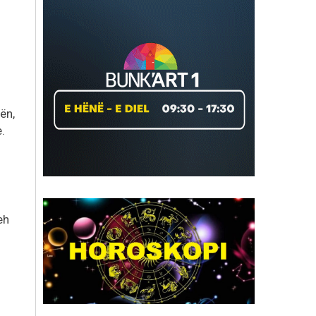
ën,
.
eh