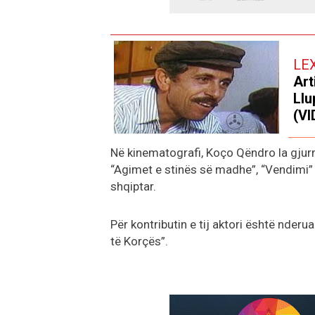
LE
Art
Llu
(VI
Në kinematografi, Koço Qëndro la gjurmë
“Agimet e stinës së madhe”, “Vendimi” d
shqiptar.
Për kontributin e tij aktori është nder
të Korçës”.