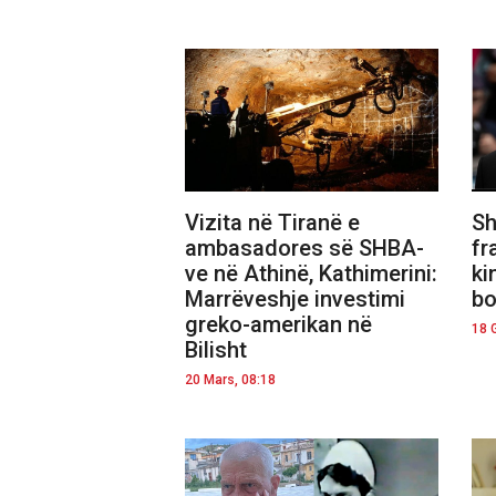
Vizita në Tiranë e
Sh
ambasadores së SHBA-
fr
ve në Athinë, Kathimerini:
ki
Marrëveshje investimi
bo
greko-amerikan në
18 
Bilisht
20 Mars, 08:18