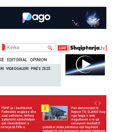
RË
EDITORIAL
OPINION
RI
VIDEOGALERI
PIKË E ZEZË
5
FSHF-ja i bashkohet
Pas denoncimit të
Federatës angleze dhe
Report TV, GJKKO heq
asaj uellsiane, tërheq
nga faqja e web
zyrtarisht mbështetjen
rregulloren e re që
për rikandidimin e
censuron mediat! E
në krye të FIFA-s
publikoi duke përdorur një hapësirë
virtuale të një kompanie pjesësh këmbimi