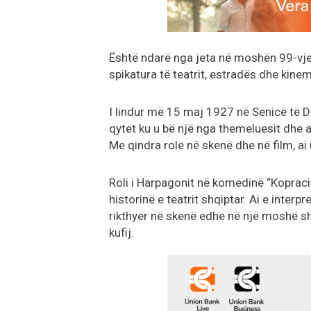
Është ndarë nga jeta në moshën 99-vje
spikatura të teatrit, estradës dhe kine
I lindur më 15 maj 1927 në Senicë të De
qytet ku u bë një nga themeluesit dhe a
Me qindra role në skenë dhe në film, ai
Roli i Harpagonit në komedinë “Kopraci”
historinë e teatrit shqiptar. Ai e inter
rikthyer në skenë edhe në një moshë s
kufij.