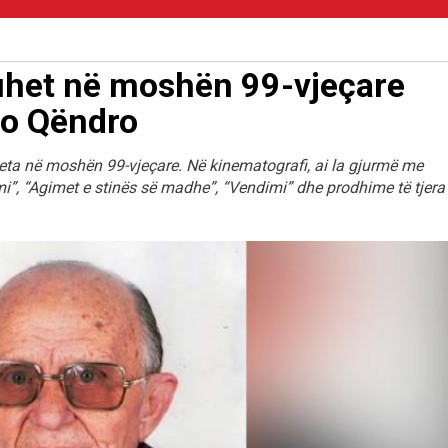
huhet në moshën 99-vjeçare
ço Qëndro
jeta në moshën 99-vjeçare. Në kinematografi, ai la gjurmë me
llimi”, “Agimet e stinës së madhe”, “Vendimi” dhe prodhime të tjera