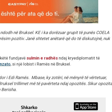
ndodh në Bruksel. KE i ka dorëzuar grupit të punës COELA
erësim pozitiv. Janë shtetet anëtarë që do të diskutojnë, nuk
e këtë fundjavë
sulmin e radhës
ndaj kryediplomatit të
onzato
, si një lobist i Ramës në Bruksel.
or i Edi Ramës. Mbase, ky zotëri, në mënyrë të vërtetuar,
ruksel trillimet më të pavërteta ndaj opozitës. Sikur opozit
a Berisha.