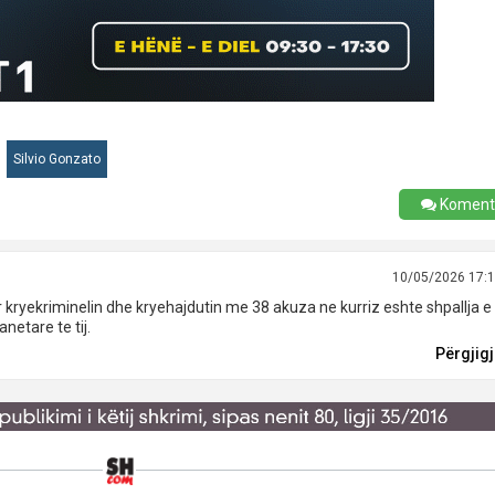
Silvio Gonzato
Koment
10/05/2026 17:
 kryekriminelin dhe kryehajdutin me 38 akuza ne kurriz eshte shpallja e
netare te tij.
Përgjig