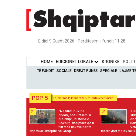
E diel 9 Gusht 2026 - Përditësimi i fundit 11:28
HOME
EDICIONET LOKALE
KRONIKË
POLIT
TË FUNDIT
SOCIALE
DREJT PUNËS
SPECIALE
LAJME T
POP 5
Lajmet më të lexuara të 5 minutave të fundit
1
2
“Në fillim nuk na
Zja
donin, sot luftuam si
shk
një ekip”, historia e
obo
Sokolit, shqiptarit që u
Ban
fut mes flakëve për të
Vet
shpëtuar shtëpitë në Greqi
ndërhyhet me dy helik