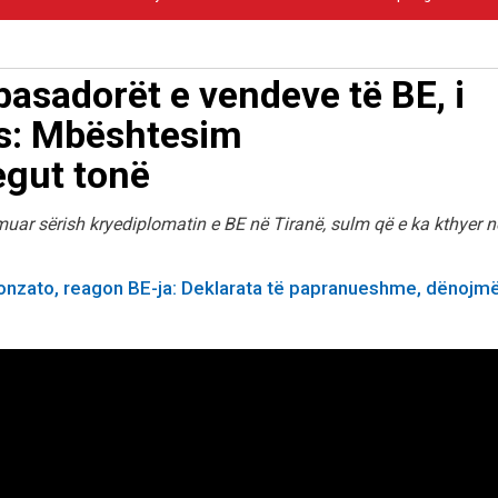
asadorët e vendeve të BE, i
ës: Mbështesim
egut tonë
lmuar sërish kryediplomatin e BE në Tiranë, sulm që e ka kthyer n
Gonzato, reagon BE-ja: Deklarata të papranueshme, dënojm