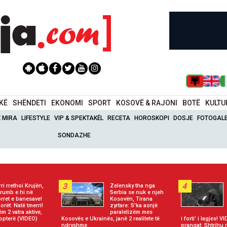
IKË
SHËNDETI
EKONOMI
SPORT
KOSOVË & RAJONI
BOTË
KULTU
Ë MIRA
LIFESTYLE
VIP & SPEKTAKËL
RECETA
HOROSKOPI
DOSJE
FOTOGALE
SONDAZHE
3
4
rri rrethoi Krujën,
Zelensky tha nga
rumb e hi në
Serbia se nuk e njeh
rret e banesave!
Kosovën, Tirana
orët: Natë tmerri!
zyrtare: S'ka asnjë
ëm 2 vatra aktive,
paralelizëm mes
opterë (VIDEO)
Kosovës e Ukrainës, janë 2 realitete të
i forti’ i lagjes! V
ndryshme
prangat: Shtrihu 