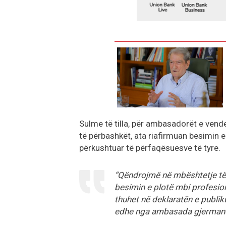
Sulme të tilla, për ambasadorët e vend
të përbashkët, ata riafirmuan besimin e
përkushtuar të përfaqësuesve të tyre.
“Qëndrojmë në mbështetje të 
besimin e plotë mbi profesiona
thuhet në deklaratën e publi
edhe nga ambasada gjermane"