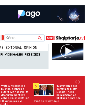
RË
EDITORIAL
OPINION
RI
VIDEOGALERI
PIKË E ZEZË
5
Vrau 20-vjeçarin me
'Marrëveshje ose
pushkë, dëshmia e
dorëzim të plotë'
autorit: Më ngacmoi të
Donald Trump
dashurën! Konflikte
paralajmëron se
edhe se kush ishte ‘më
bllokada detare ndaj
IDEO kur policia i vë
Iranit do të vazhdojë
në tokë