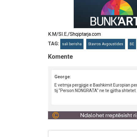
K.M/SI.E./Shqiptarja.com
TAG:
sali berisha
Stavros Avgoustides
BE
Komente
George:
E vetmja pergjigje e Bashkimit Europian per
tij "Person NONGRATA" ne te gjitha shtetet a