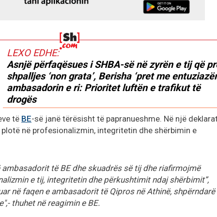
LEXO EDHE:
Asnjë përfaqësues i SHBA-së në zyrën e tij që pr
shpalljes ‘non grata’, Berisha ‘pret me entuziazë
ambasadorin e ri: Prioritet luftën e trafikut të
drogës
eve të
BE
-së janë tërësisht të papranueshme. Në një deklara
 plotë në profesionalizmin, integritetin dhe shërbimin e
ambasadorit të BE dhe skuadrës së tij dhe riafirmojmë
lizmin e tij, integritetin dhe përkushtimit ndaj shërbimit”,
kuar në faqen e ambasadorit të Qipros në Athinë, shpërndarë
,- thuhet në reagimin e BE.