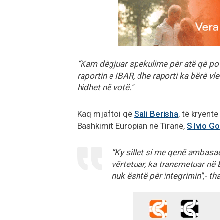
“Kam dëgjuar spekulime për atë që po 
raportin e IBAR, dhe raporti ka bërë vl
hidhet në votë."
Kaq mjaftoi që
Sali Berisha
, të kryent
Bashkimit Europian në Tiranë,
Silvio G
“
Ky sillet si me qenë ambasad
vërtetuar, ka transmetuar në B
nuk është për integrimin",- th