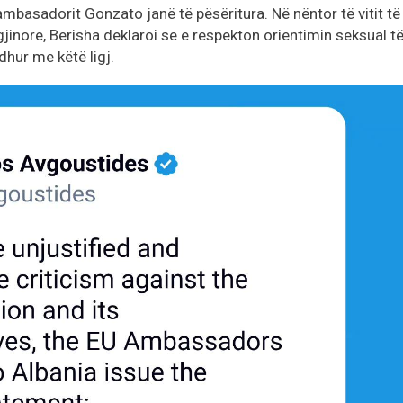
mbasadorit Gonzato janë të pësëritura. Në nëntor të vitit të
 gjinore, Berisha deklaroi se e respekton orientimin seksual t
lidhur me këtë ligj.