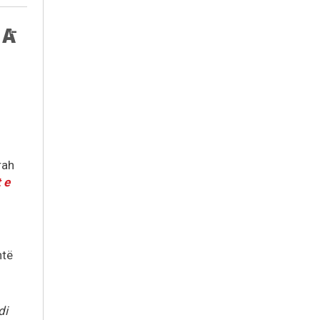
rah
 e
htë
di