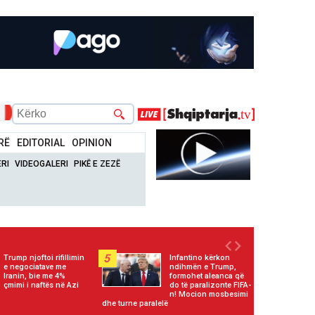
RË
EDITORIAL
OPINION
RI
VIDEOGALERI
PIKË E ZEZË
5
Trump njoftoi rifillimin
Infantino kërkon
e negociatave me
ndihmën e Trump,
Iranin, bie me 4%
formohet aleanca që
çmimi i naftës në Azi
do të paralizonte FIFA-
n! Mocion mosbesimi
dhe turne paralelë