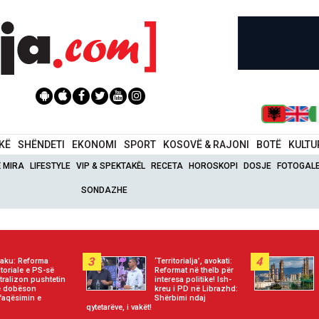
IKË
SHËNDETI
EKONOMI
SPORT
KOSOVË & RAJONI
BOTË
KULTU
Ë MIRA
LIFESTYLE
VIP & SPEKTAKËL
RECETA
HOROSKOPI
DOSJE
FOTOGALE
SONDAZHE
3
4
aku: Reforma
‘Territorialja’, avokati:
ritoriale e PS-së
Reformat në thelb për
tralizon pushtetin
interesa politike! Ish-
e dobëson
kreu i PD në Librazhd:
faqësimin e
Shërbimi ndaj
qytetarëve, i vakët!