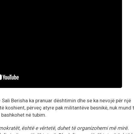
 Sali Berisha ka pranuar dështimin dhe se ka nevojë për një
të koshient, përveç atyre pak militantëve besnikë, nuk mund 
i bashkohet në tubim.
mokratët, është e vërtetë, duhet të organizohemi më mirë.