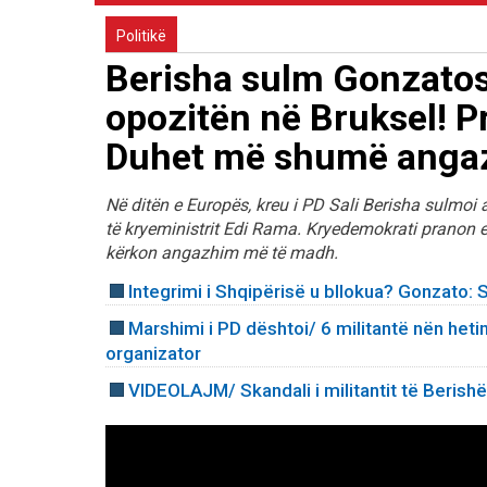
Politikë
Berisha sulm Gonzatos: 
opozitën në Bruksel! P
Duhet më shumë anga
Në ditën e Europës, kreu i PD Sali Berisha sulmoi
të kryeministrit Edi Rama. Kryedemokrati pranon e
kërkon angazhim më të madh.
Integrimi i Shqipërisë u bllokua? Gonzato:
Marshimi i PD dështoi/ 6 militantë nën heti
organizator
VIDEOLAJM/ Skandali i militantit të Beris