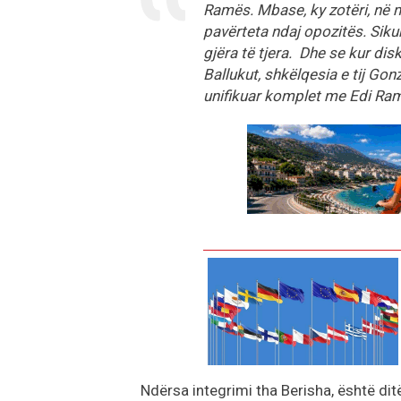
Ramës. Mbase, ky zotëri, në m
pavërteta ndaj opozitës. Siku
gjëra të tjera. Dhe se kur dis
Ballukut, shkëlqesia e tij Gon
unifikuar komplet me Edi Ram
Ndërsa integrimi tha Berisha, është dit