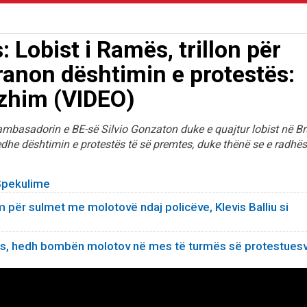
Lobist i Ramës, trillon për
ranon dështimin e protestës:
zhim (VIDEO)
 ambasadorin e BE-së Silvio Gonzaton duke e quajtur lobist në Br
dhe dështimin e protestës të së premtes, duke thënë se e radhës
 Spekulime
m për sulmet me molotovë ndaj policëve, Klevis Balliu si
hës, hedh bombën molotov në mes të turmës së protestuesv