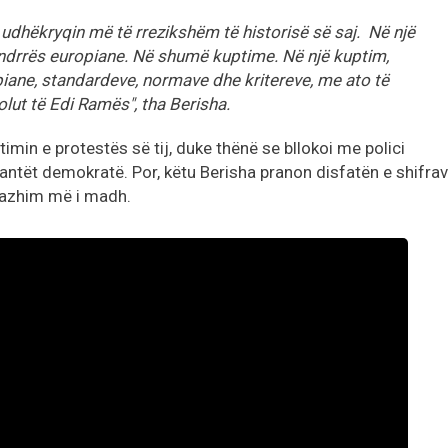
 udhëkryqin më të rrezikshëm të historisë së saj. Në një
ëndrrës europiane. Në shumë kuptime. Në një kuptim,
piane, standardeve, normave dhe kritereve, me ato të
olut të Edi Ramës", tha Berisha.
min e protestës së tij, duke thënë se bllokoi me polici
antët demokratë. Por, këtu Berisha pranon disfatën e shifrav
gazhim më i madh.