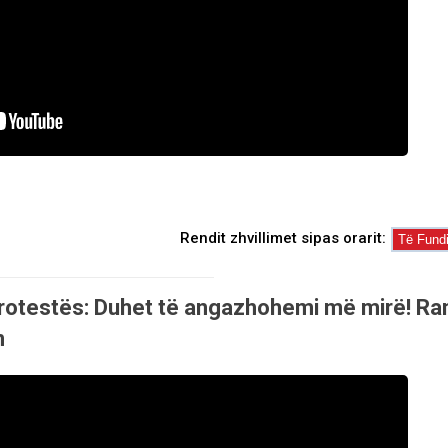
Rendit zhvillimet sipas orarit:
protestës: Duhet të angazhohemi më mirë! R
n