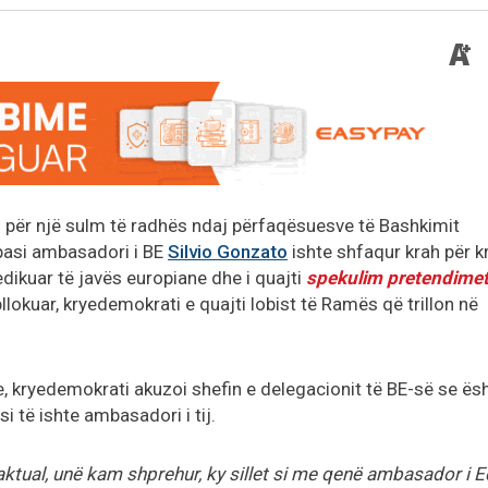
 për një sulm të radhës ndaj përfaqësuesve të Bashkimit
pasi ambasadori i BE
Silvio Gonzato
ishte shfaqur krah për k
dikuar të javës europiane dhe i quajti
spekulim pretendimet
llokuar, kryedemokrati e quajti lobist të Ramës që trillon në
e, kryedemokrati akuzoi shefin e delegacionit të BE-së se ës
si të ishte ambasadori i tij.
ktual, unë kam shprehur, ky sillet si me qenë ambasador i E