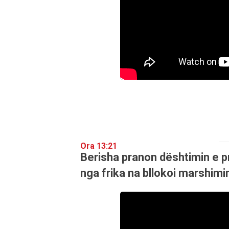
Ora 13:21
Berisha pranon dështimin e 
nga frika na bllokoi marshimi