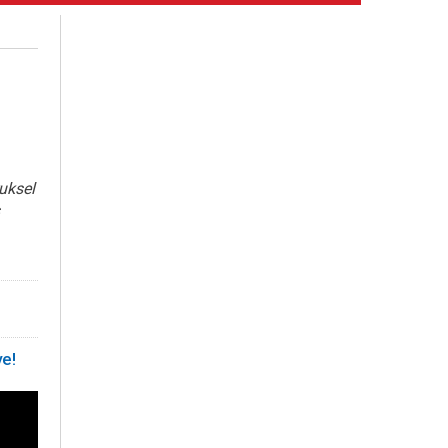
uksel
e!