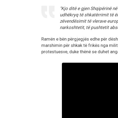
"
Kjo ditë e gjen Shqipërinë në
udhëkryq të shkatërrimit të 
zëvendësimit të vlerave euro
narkoshtetit, të pushtetit abs
Ramën e bën përgjegjës edhe për dështi
marshimin për shkak të frikës nga milit
protestuesve, duke thënë se duhet an