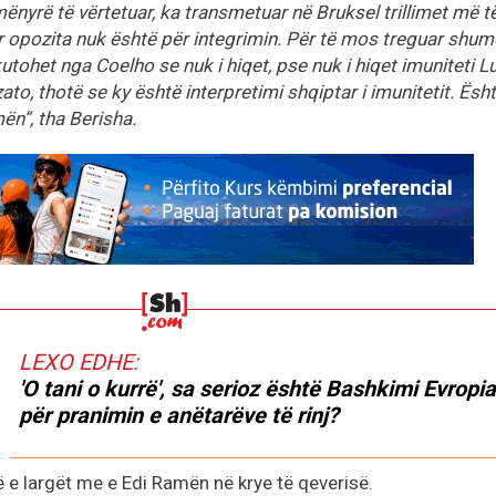
ënyrë të vërtetuar, ka transmetuar në Bruksel trillimet më t
r opozita nuk është për integrimin. Për të mos treguar shum
kutohet nga Coelho se nuk i hiqet, pse nuk i hiqet imuniteti L
zato, thotë se ky është interpretimi shqiptar i imunitetit. Ësh
ën”, tha Berisha.
LEXO EDHE:
'O tani o kurrë', sa serioz është Bashkimi Evropi
për pranimin e anëtarëve të rinj?
ë e largët me e Edi Ramën në krye të qeverisë.