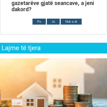
gazetarëve gjatë seancave, a jeni
dakord?
Po
Jo
Nuk e di
Lajme të tjera