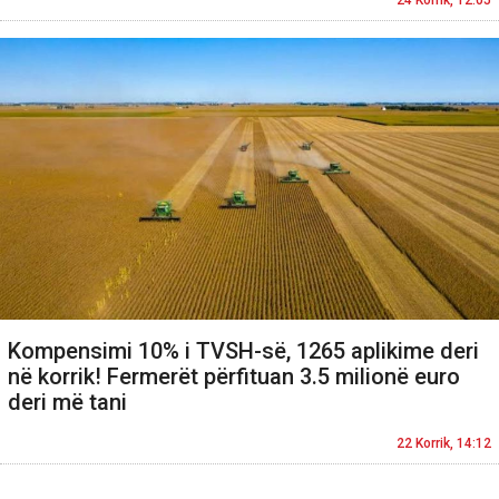
Kompensimi 10% i TVSH-së, 1265 aplikime deri
në korrik! Fermerët përfituan 3.5 milionë euro
deri më tani
22 Korrik, 14:12