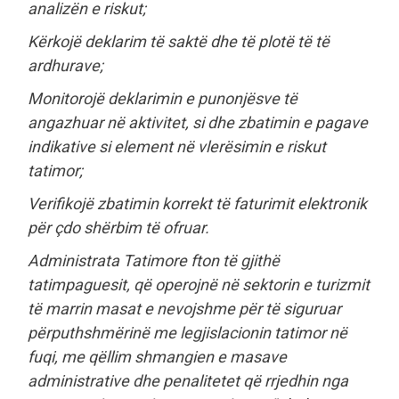
analizën e riskut;
Kërkojë deklarim të saktë dhe të plotë të të
ardhurave;
Monitorojë deklarimin e punonjësve të
angazhuar në aktivitet, si dhe zbatimin e pagave
indikative si element në vlerësimin e riskut
tatimor;
Verifikojë zbatimin korrekt të faturimit elektronik
për çdo shërbim të ofruar.
Administrata Tatimore fton të gjithë
tatimpaguesit, që operojnë në sektorin e turizmit
të marrin masat e nevojshme për të siguruar
përputhshmërinë me legjislacionin tatimor në
fuqi, me qëllim shmangien e masave
administrative dhe penalitetet që rrjedhin nga