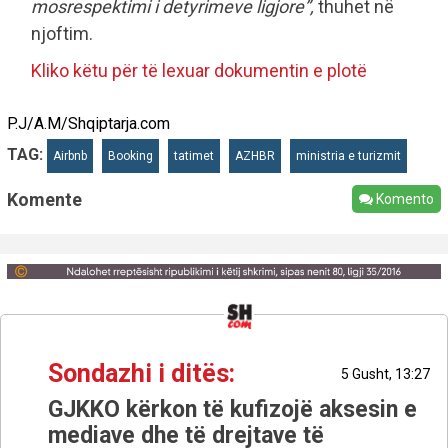
mosrespektimi i detyrimeve ligjore”,
thuhet në
njoftim.
Kliko këtu për të lexuar dokumentin e plotë
P.J/A.M/Shqiptarja.com
TAG:
Airbnb
Booking
tatimet
AZHBR
ministria e turizmit
Komente
Komento
Sondazhi i ditës:
5 Gusht, 13:27
GJKKO kërkon të kufizojë aksesin e
mediave dhe të drejtave të