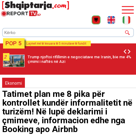
POP 5
Lajmet më të lexuara të 5 minutave të fundit
2
Trump njoftoi rifillimin e negociatave me Iranin, bie me 4%
çmimi i naftës në Azi
Ekonomi
Tatimet plan me 8 pika për
kontrollet kundër informalitetit në
turizëm! Në lupë deklarimi i
çmimeve, informacion edhe nga
Booking apo Airbnb