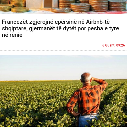
Francezët zgjerojnë epërsinë në Airbnb-të
shqiptare, gjermanët të dytët por pesha e tyre
në rënie
6 Gusht, 09:26