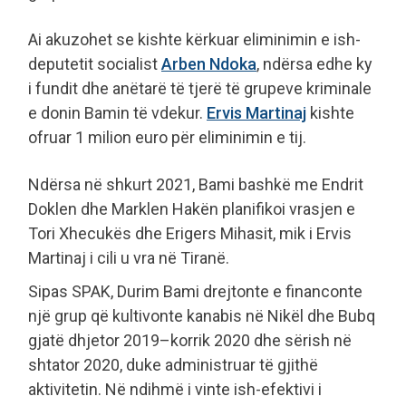
Ai akuzohet se kishte kërkuar eliminimin e ish-
deputetit socialist
Arben Ndoka
, ndërsa edhe ky
i fundit dhe anëtarë të tjerë të grupeve kriminale
e donin Bamin të vdekur.
Ervis Martinaj
kishte
ofruar 1 milion euro për eliminimin e tij.
Ndërsa në shkurt 2021, Bami bashkë me Endrit
Doklen dhe Marklen Hakën planifikoi vrasjen e
Tori Xhecukës dhe Erigers Mihasit, mik i Ervis
Martinaj i cili u vra në Tiranë.
Sipas SPAK, Durim Bami drejtonte e financonte
një grup që kultivonte kanabis në Nikël dhe Bubq
gjatë dhjetor 2019–korrik 2020 dhe sërish në
shtator 2020, duke administruar të gjithë
aktivitetin. Në ndihmë i vinte ish-efektivi i