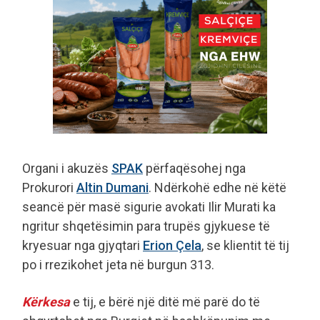
Organi i akuzës
SPAK
përfaqësohej nga
Prokurori
Altin Dumani
. Ndërkohë edhe në këtë
seancë për masë sigurie avokati Ilir Murati ka
ngritur shqetësimin para trupës gjykuese të
kryesuar nga gjyqtari
Erion Çela
, se klientit të tij
po i rrezikohet jeta në burgun 313.
Kërkesa
e tij, e bërë një ditë më parë do të