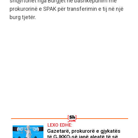
shqyrtohet nga Burgjet në bashkëpunim me
prokurorinë e SPAK për transferimin e tij në një
burg tjetër.
LEXO EDHE:
Gazetarë, prokurorë e gjykatës
të GJKKO-së janë aleatë të së