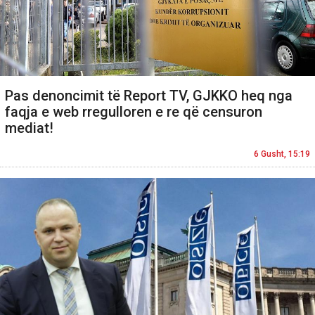
Pas denoncimit të Report TV, GJKKO heq nga
faqja e web rregulloren e re që censuron
mediat!
6 Gusht, 15:19