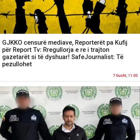
GJKKO censurë mediave, Reporterët pa Kufij
për Report Tv: Rregullorja e re i trajton
gazetarët si të dyshuar! SafeJournalist: Të
pezullohet
7 Gusht, 11:00