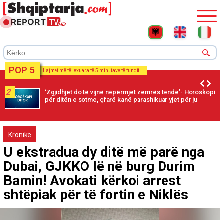
POP 5
Lajmet më të lexuara të 5 minutave të fundit
2
‘Zgjidhjet do të vijnë nëpërmjet zemrës tënde’- Horoskopi
për ditën e sotme, çfarë kanë parashikuar yjet për ju
Kronikë
U ekstradua dy ditë më parë nga
Dubai, GJKKO lë në burg Durim
Bamin! Avokati kërkoi arrest
shtëpiak për të fortin e Niklës