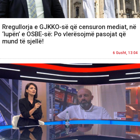
Rregullorja e GJKKO-së që censuron mediat, në
‘lupën’ e OSBE-së: Po vlerësojmë pasojat që
mund të sjellë!
6 Gusht, 13:04