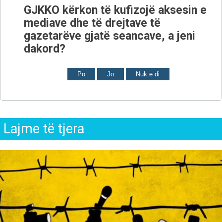
GJKKO kërkon të kufizojë aksesin e
mediave dhe të drejtave të
gazetarëve gjatë seancave, a jeni
dakord?
Po
Jo
Nuk e di
Lajme të tjera