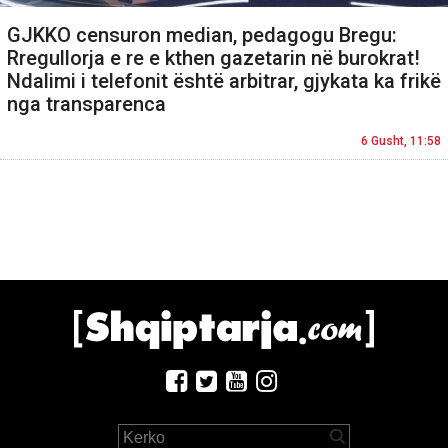
GJKKO censuron median, pedagogu Bregu:
Rregullorja e re e kthen gazetarin në burokrat!
Ndalimi i telefonit është arbitrar, gjykata ka frikë
nga transparenca
6 Gusht, 11:58