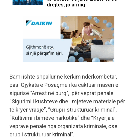
drejtës, jo armiq
Bami ishte shpallur në kërkim ndërkombëtar,
pasi Gjykata e Posaçme i ka caktuar masën e
sigurisë "Arrest në burg", për veprat penale
“Sigurimi i kushteve dhe i mjeteve materiale për
të kryer vrasje”, “Grupi i strukturuar kriminal”,
“Kultivimi i bimëve narkotike” dhe “Kryerja e
veprave penale nga organizata kriminale, ose
grup i strukturuar kriminal”.