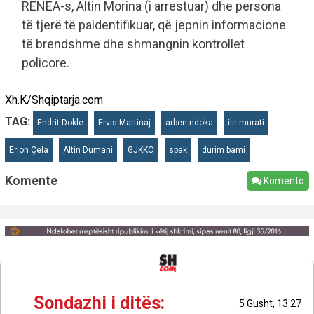
RENEA-s, Altin Morina (i arrestuar) dhe persona
të tjerë të paidentifikuar, që jepnin informacione
të brendshme dhe shmangnin kontrollet
policore.
Xh.K/Shqiptarja.com
TAG:
Endrit Dokle
Ervis Martinaj
arben ndoka
ilir murati
Erion Çela
Altin Dumani
GJKKO
spak
durim bami
Komente
Komento
Sondazhi i ditës:
5 Gusht, 13:27