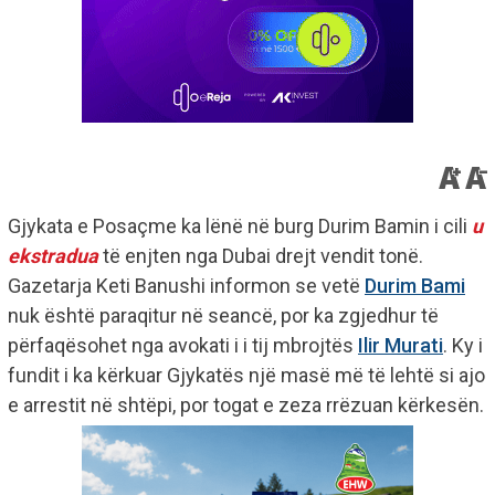
Gjykata e Posaçme ka lënë në burg Durim Bamin i cili
u
ekstradua
të enjten nga Dubai drejt vendit tonë.
Gazetarja Keti Banushi informon se vetë
Durim Bami
nuk është paraqitur në seancë, por ka zgjedhur të
përfaqësohet nga avokati i i tij mbrojtës
Ilir Murati
. Ky i
fundit i ka kërkuar Gjykatës një masë më të lehtë si ajo
e arrestit në shtëpi, por togat e zeza rrëzuan kërkesën.