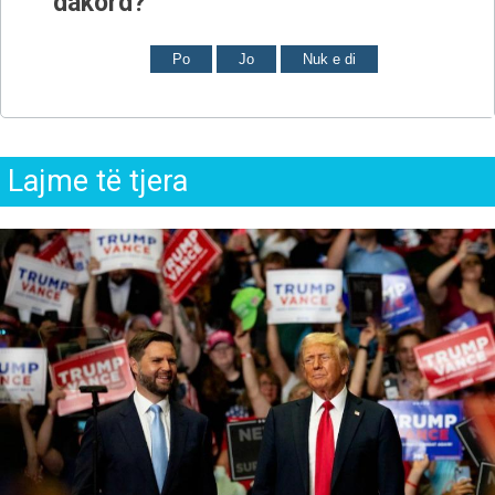
dakord?
Po
Jo
Nuk e di
Lajme të tjera