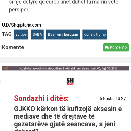
si një detyrë që europianët duhet ta marrin vetë
përsipër.
U.D/Shqiptarja.com
TAG:
Europë
SHBA
Bashkimi Europian
donald trump
Komente
Komento
Sondazhi i ditës:
5 Gusht, 13:27
GJKKO kërkon të kufizojë aksesin e
mediave dhe të drejtave të
gazetarëve gjatë seancave, a jeni