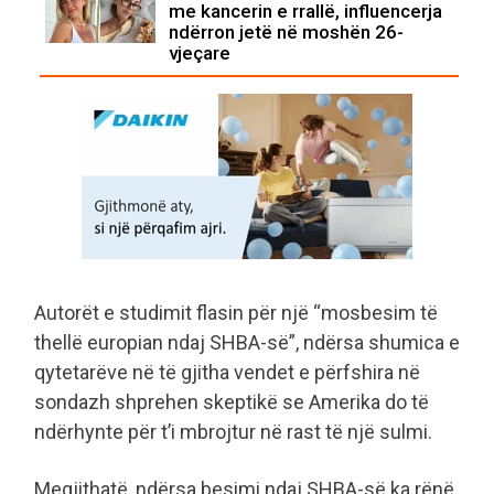
me kancerin e rrallë, influencerja
ndërron jetë në moshën 26-
vjeçare
Autorët e studimit flasin për një “mosbesim të
thellë europian ndaj SHBA-së”, ndërsa shumica e
qytetarëve në të gjitha vendet e përfshira në
sondazh shprehen skeptikë se Amerika do të
ndërhynte për t’i mbrojtur në rast të një sulmi.
Megjithatë, ndërsa besimi ndaj SHBA-së ka rënë,