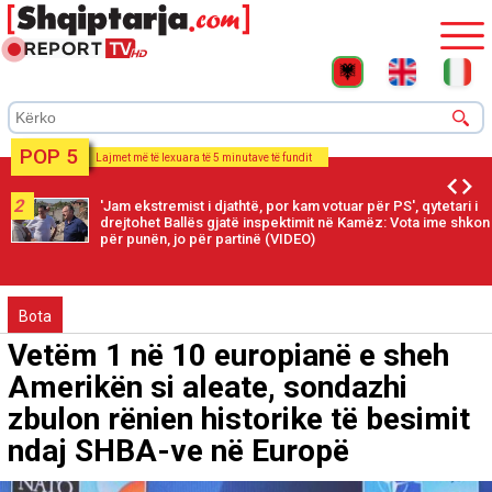
POP 5
Lajmet më të lexuara të 5 minutave të fundit
2
'Jam ekstremist i djathtë, por kam votuar për PS', qytetari i
drejtohet Ballës gjatë inspektimit në Kamëz: Vota ime shkon
për punën, jo për partinë (VIDEO)
Bota
Vetëm 1 në 10 europianë e sheh
Amerikën si aleate, sondazhi
zbulon rënien historike të besimit
ndaj SHBA-ve në Europë