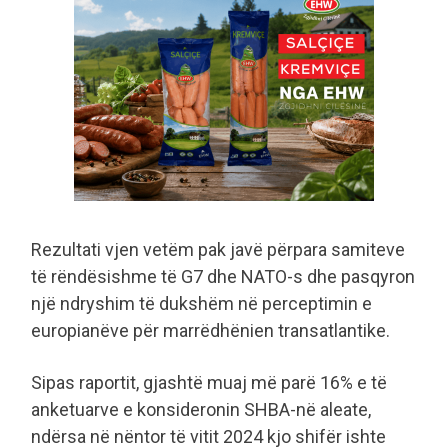
Rezultati vjen vetëm pak javë përpara samiteve
të rëndësishme të G7 dhe NATO-s dhe pasqyron
një ndryshim të dukshëm në perceptimin e
europianëve për marrëdhënien transatlantike.
Sipas raportit, gjashtë muaj më parë 16% e të
anketuarve e konsideronin SHBA-në aleate,
ndërsa në nëntor të vitit 2024 kjo shifër ishte