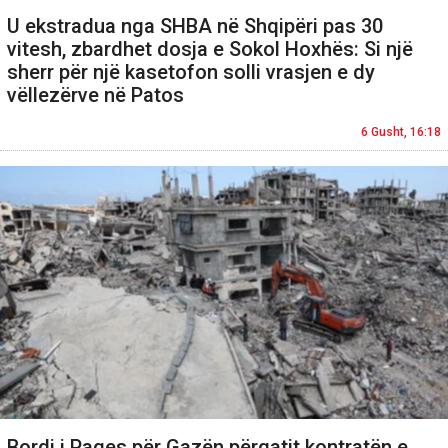
U ekstradua nga SHBA në Shqipëri pas 30
vitesh, zbardhet dosja e Sokol Hoxhës: Si një
sherr për një kasetofon solli vrasjen e dy
vëllezërve në Patos
6 Gusht, 16:18
Bordi i Paqes për Gazën përgatit kontratën e