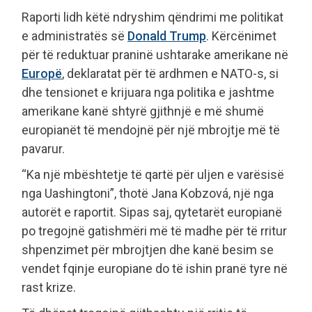
Raporti lidh këtë ndryshim qëndrimi me politikat
e administratës së
Donald Trump
. Kërcënimet
për të reduktuar praninë ushtarake amerikane në
Europë
, deklaratat për të ardhmen e NATO-s, si
dhe tensionet e krijuara nga politika e jashtme
amerikane kanë shtyrë gjithnjë e më shumë
europianët të mendojnë për një mbrojtje më të
pavarur.
“Ka një mbështetje të qartë për uljen e varësisë
nga Uashingtoni”, thotë Jana Kobzová, një nga
autorët e raportit. Sipas saj, qytetarët europianë
po tregojnë gatishmëri më të madhe për të rritur
shpenzimet për mbrojtjen dhe kanë besim se
vendet fqinje europiane do të ishin pranë tyre në
rast krize.