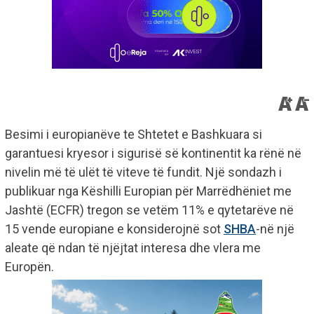
Besimi i europianëve te Shtetet e Bashkuara si
garantuesi kryesor i sigurisë së kontinentit ka rënë në
nivelin më të ulët të viteve të fundit. Një sondazh i
publikuar nga Këshilli Europian për Marrëdhëniet me
Jashtë (ECFR) tregon se vetëm 11% e qytetarëve në
15 vende europiane e konsiderojnë sot
SHBA
-në një
aleate që ndan të njëjtat interesa dhe vlera me
Europën.