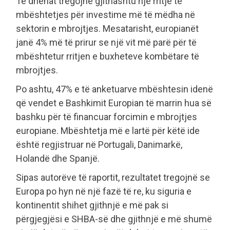
Të dhënat tregojnë gjithashtu një rritje të
mbështetjes për investime më të mëdha në
sektorin e mbrojtjes. Mesatarisht, europianët
janë 4% më të prirur se një vit më parë për të
mbështetur rritjen e buxheteve kombëtare të
mbrojtjes.
Po ashtu, 47% e të anketuarve mbështesin idenë
që vendet e Bashkimit Europian të marrin hua së
bashku për të financuar forcimin e mbrojtjes
europiane. Mbështetja më e lartë për këtë ide
është regjistruar në Portugali, Danimarkë,
Holandë dhe Spanjë.
Sipas autorëve të raportit, rezultatet tregojnë se
Europa po hyn në një fazë të re, ku siguria e
kontinentit shihet gjithnjë e më pak si
përgjegjësi e SHBA-së dhe gjithnjë e më shumë