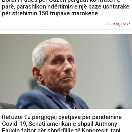
parë, parashikon ndërtimin e një baze ushtarake
për strehimin 150 trupave marokene
6 Gusht, 15:57
Refuzoi t'u përgjigjej pyetjeve për pandeminë
Covid-19, Senati amerikan e shpall Anthony
Faucin fajtor për shpërfillje të Kongresit, tani