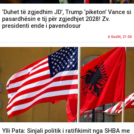
‘Duhet të zgjedhim JD’, Trump ‘piketon’ Vance si
pasardhësin e tij për zgjedhjet 2028! Zv.
presidenti ende i pavendosur
6 Gusht, 21:04
Ylli Pata: Sinjali politik i ratifikimit nga SHBA me