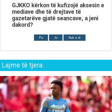
GJKKO kërkon të kufizojë aksesin e
mediave dhe të drejtave të
gazetarëve gjatë seancave, a jeni
dakord?
Po
Jo
Nuk e di
Lajme të tjera