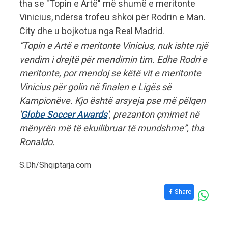
tha se "Topin e Artë" më shumë e meritonte
Vinicius, ndërsa trofeu shkoi për Rodrin e Man.
City dhe u bojkotua nga Real Madrid.
“Topin e Artë e meritonte Vinicius, nuk ishte një
vendim i drejtë për mendimin tim. Edhe Rodri e
meritonte, por mendoj se këtë vit e meritonte
Vinicius për golin në finalen e Ligës së
Kampionëve. Kjo është arsyeja pse më pëlqen
'
Globe Soccer Awards
', prezanton çmimet në
mënyrën më të ekuilibruar të mundshme”, tha
Ronaldo.
S.Dh/Shqiptarja.com
Share