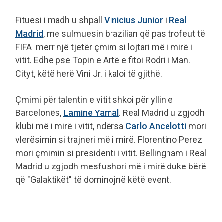
Fituesi i madh u shpall
Vinicius Junior
i
Real
Madrid
, me sulmuesin brazilian që pas trofeut të
FIFA merr një tjetër çmim si lojtari më i mirë i
vitit. Edhe pse Topin e Artë e fitoi Rodri i Man.
Cityt, këtë herë Vini Jr. i kaloi të gjithë.
Çmimi për talentin e vitit shkoi për yllin e
Barcelonës,
Lamine Yamal
. Real Madrid u zgjodh
klubi më i mirë i vitit, ndërsa
Carlo Ancelotti
mori
vlerësimin si trajneri më i mirë. Florentino Perez
mori çmimin si presidenti i vitit. Bellingham i Real
Madrid u zgjodh mesfushori më i mirë duke bërë
që "Galaktikët" të dominojnë këtë event.