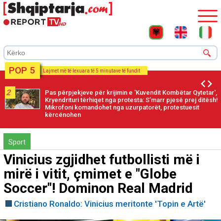
POP 5
Lajmet më të lexuara të 5 minutave të fundit
2
Pas përpjekjeve për krijimin e 'Kuvendit Kombëtar Qytetar',
Kryendrituri tërhiqet nga protesta: S’marr pjesë prej ditësh!
Mikrofoni komandohet nga uzurpatorët, protestuesit
kërcënohen
Sport
Vinicius zgjidhet futbollisti më i
mirë i vitit, çmimet e "Globe
Soccer"! Dominon Real Madrid
Cristiano Ronaldo: Vinicius meritonte 'Topin e Artë'