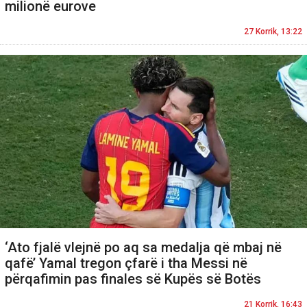
milionë eurove
27 Korrik, 13:22
‘Ato fjalë vlejnë po aq sa medalja që mbaj në
qafë’ Yamal tregon çfarë i tha Messi në
përqafimin pas finales së Kupës së Botës
21 Korrik, 16:43