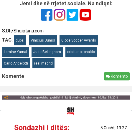
Jemi dhe në rrjetet sociale. Na ndiqni:
S.Dh/Shqiptarja.com
TAG:
dubai
Vinicius Junior
Globe Soccer Awards
Lamine Yamal
Jude Bellingham
cristiano ronaldo
Carlo Ancelotti
real madrid
Komente
Komento
Sondazhi i ditës:
5 Gusht, 13:27