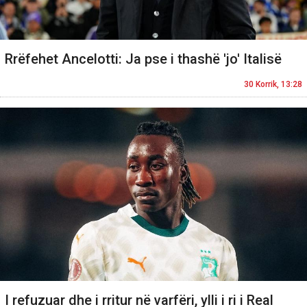
Rrëfehet Ancelotti: Ja pse i thashë 'jo' Italisë
30 Korrik, 13:28
I refuzuar dhe i rritur në varfëri, ylli i ri i Real