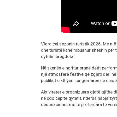
Vlora çel sezonin turistik 2026. Me nj
dhe turistë kanë mbushur sheshin për të
qytetin bregdetar.
Në skenën e ngritur pranë detit perfor
një atmosferë festive që zgjati deri në
publikut e kthyen Lungomaren në epiqe
Aktivitetet e organizuara gjatë gjithë di
në çdo cep të qytetit, ndërsa hapja zyrt
destinacionet më të preferuara të verës