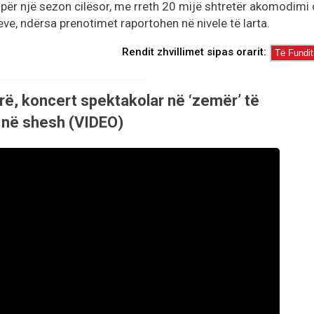
i për një sezon cilësor, me rreth 20 mijë shtretër akomodimi
e, ndërsa prenotimet raportohen në nivele të larta.
Rendit zhvillimet sipas orarit:
lorë, koncert spektakolar në ‘zemër’ të
 në shesh (VIDEO)