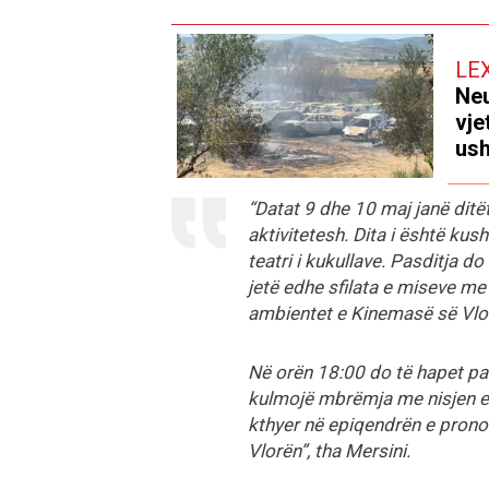
LE
Neu
vje
ush
“Datat 9 dhe 10 maj janë ditë
aktivitetesh. Dita i është kush
teatri i kukullave. Pasditja d
jetë edhe sfilata e miseve me 
ambientet e Kinemasë së Vlorë
Në orën 18:00 do të hapet pan
kulmojë mbrëmja me nisjen e 
kthyer në epiqendrën e pronot
Vlorën”, tha Mersini.