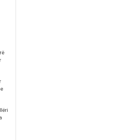
rë
r
r
 e
lëri
a