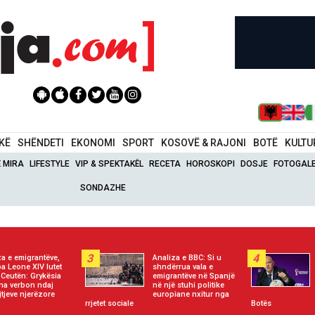
IKË
SHËNDETI
EKONOMI
SPORT
KOSOVË & RAJONI
BOTË
KULTU
Ë MIRA
LIFESTYLE
VIP & SPEKTAKËL
RECETA
HOROSKOPI
DOSJE
FOTOGALE
SONDAZHE
3
4
za e emigrantëve,
Analiza e BBC: Si u
a Leone XIV lutet
shndërrua vala e
 Ceutën: Grykësia
emigrantëve në Spanjë
na verbon ndaj
në një stuhi politike
jtjeve njerëzore
europiane nxitur nga
rrjetet sociale
Botës