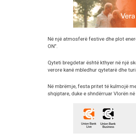
Në një atmosferë festive dhe plot energj
ON”.
Qyteti bregdetar është kthyer në një s
verore kanë mbledhur qytetarë dhe turi
Në mbrëmje, festa pritet të kulmojë me
shqiptare, duke e shndërruar Vlorën në