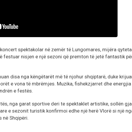
ë koncert spektakolar në zemër të Lungomares, mijëra qyteta
 festuar nisjen e një sezoni që premton të jetë fantastik pë
muan disa nga këngëtarët më të njohur shqiptarë, duke krijua
 orët e vona të mbrëmjes. Muzika, fishekzjarret dhe energjia
ndrën e festës.
tës, nga garat sportive deri te spektaklet artistike, sollën gjal
are e sezonit turistik konfirmoi edhe një herë Vlorë si një ng
 në Shqipëri.