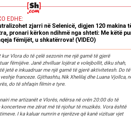
XO EDHE:
tralizohet zjarri në Selenicë, digjen 120 makina t
tra, pronari kërkon ndihmë nga shteti: Me këtë p
qeja fëmijët, u shkatërrova! (VIDEO)
t kur Vlora do të çelë sezonin me një gamë të gjerë
tuar fëmijëve. Janë zhvilluar lojërat e volejbollit, diku shah,
o të jetë e inkuadruar me një gamë të gjerë aktivitetesh. Do të
veshje franceze. Gjithashtu, Nik Xhelilaj dhe Luana Vjollca, n
s, do të shfaqin filmin e tyre.
airi me artizanët e Vlorës, ndërsa në orën 20:00 do të
koncerteve me zërat më të njohur të muzikës. Vora është
imeve. I ka kaluar numrin e njerëzve që kanë vizituar vjet