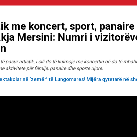
tik me koncert, sport, panaire
kja Mersini: Numri i vizitorëv
ën
të pasur artistik, i cili do të kulmojë me koncertin që do të mbah
 aktivitete për fëmijë, panaire dhe sporte ujore.
spektakolar në ‘zemër’ të Lungomares! Mijëra qytetarë në s