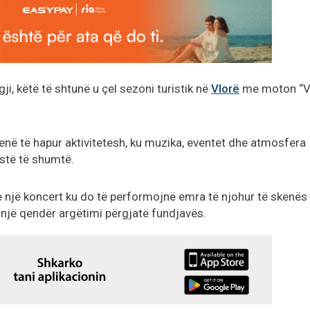
i, këtë të shtunë u çel sezoni turistik në
Vlorë
me moton “V
kenë të hapur aktivitetesh, ku muzika, eventet dhe atmosfera
stë të shumtë.
 një koncert ku do të performojnë emra të njohur të skenës
 një qendër argëtimi përgjatë fundjavës.