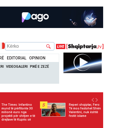
RË
EDITORIAL
OPINION
RI
VIDEOGALERI
PIKË E ZEZË
5
The Times: Infantino
Reperi shqiptar, Fero:
mund të përfitonte 30
Të mos festohet Shën
milionë euro nga
Valentini, nuk është
projekti për shitjen e të
festë islame
drejtave të Kupës së