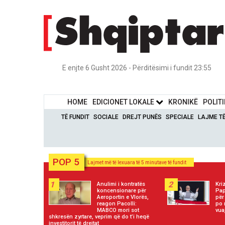
E enjte 6 Gusht 2026 - Përditësimi i fundit 23:55
HOME
EDICIONET LOKALE
KRONIKË
POLIT
TË FUNDIT
SOCIALE
DREJT PUNËS
SPECIALE
LAJME T
POP 5
Lajmet më të lexuara të 5 minutave të fundit
1
2
Anulimi i kontratës
Kri
koncensionare për
Pap
Aeroportin e Vlorës,
për
reagon Pacolli:
po 
MABCO mori sot
vua
shkresën zyrtare, veprim që do t’i heqë
investitorit të drejtat