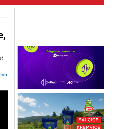
e,
et
hesh