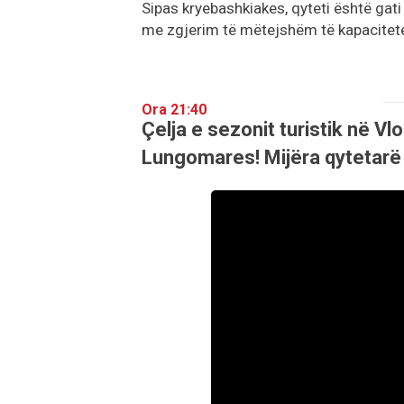
Sipas kryebashkiakes, qyteti është gat
me zgjerim të mëtejshëm të kapacitetev
Ora 21:40
Çelja e sezonit turistik në V
Lungomares! Mijëra qytetarë