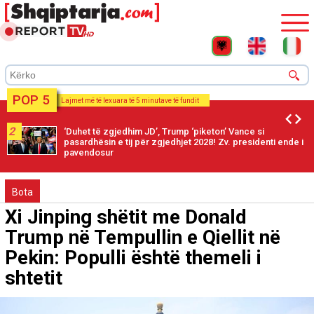
POP 5
Lajmet më të lexuara të 5 minutave të fundit
2
‘Duhet të zgjedhim JD’, Trump ‘piketon’ Vance si
pasardhësin e tij për zgjedhjet 2028! Zv. presidenti ende i
pavendosur
Bota
Xi Jinping shëtit me Donald
Trump në Tempullin e Qiellit në
Pekin: Populli është themeli i
shtetit