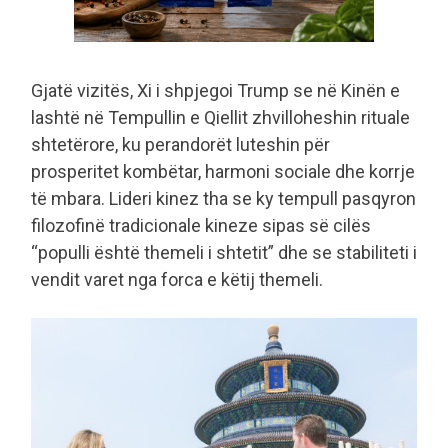
Gjatë vizitës, Xi i shpjegoi Trump se në Kinën e
lashtë në Tempullin e Qiellit zhvilloheshin rituale
shtetërore, ku perandorët luteshin për
prosperitet kombëtar, harmoni sociale dhe korrje
të mbara. Lideri kinez tha se ky tempull pasqyron
filozofinë tradicionale kineze sipas së cilës
“populli është themeli i shtetit” dhe se stabiliteti i
vendit varet nga forca e këtij themeli.