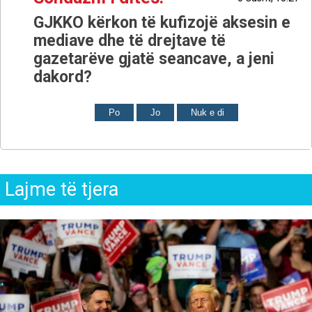
GJKKO kërkon të kufizojë aksesin e
mediave dhe të drejtave të
gazetarëve gjatë seancave, a jeni
dakord?
Po
Jo
Nuk e di
Lajme të tjera