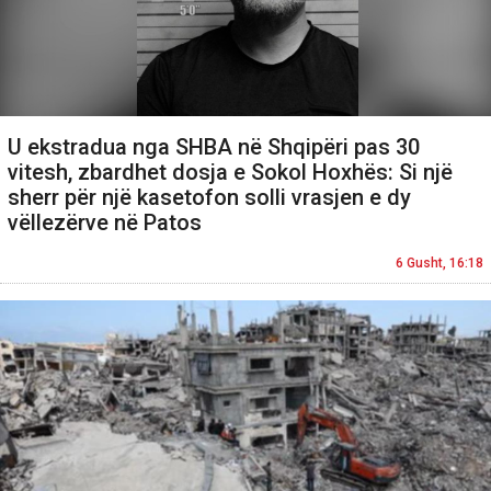
U ekstradua nga SHBA në Shqipëri pas 30
vitesh, zbardhet dosja e Sokol Hoxhës: Si një
sherr për një kasetofon solli vrasjen e dy
vëllezërve në Patos
6 Gusht, 16:18