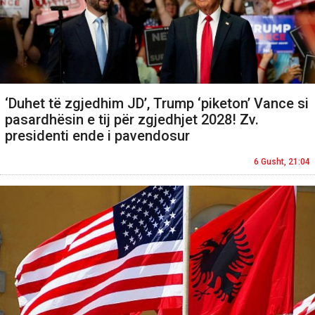
‘Duhet të zgjedhim JD’, Trump ‘piketon’ Vance si
pasardhësin e tij për zgjedhjet 2028! Zv.
presidenti ende i pavendosur
6 Gusht, 21:04