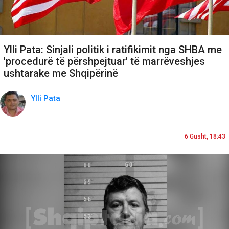
Ylli Pata: Sinjali politik i ratifikimit nga SHBA me
'procedurë të përshpejtuar' të marrëveshjes
ushtarake me Shqipërinë
Ylli Pata
6 Gusht, 18:43