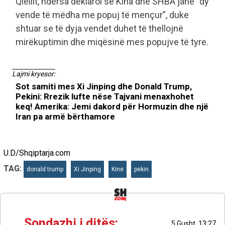
Qiellit, ndërsa deklaroi se Kina dhe SHBA janë “dy
vende të mëdha me popuj të mençur”, duke
shtuar se të dyja vendet duhet të thellojnë
mirëkuptimin dhe miqësinë mes popujve të tyre.
Lajmi kryesor:
Sot samiti mes Xi Jinping dhe Donald Trump,
Pekini: Rrezik lufte nëse Tajvani menaxhohet
keq! Amerika: Jemi dakord për Hormuzin dhe një
Iran pa armë bërthamore
U.D/Shqiptarja.com
TAG:
donald trump
Xi Jinping
Kine
pekin
Sondazhi i ditës:
5 Gusht, 13:27