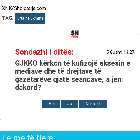
Xh.K/Shqiptarja.com
TAG:
lufta ne ukraine
Sondazhi i ditës:
5 Gusht, 13:27
GJKKO kërkon të kufizojë aksesin e
mediave dhe të drejtave të
gazetarëve gjatë seancave, a jeni
dakord?
Po
Jo
Nuk e di
Lajme të tjera