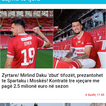
Zyrtare/ Mirlind Daku 'zbut' tifozët, prezantohet
te Spartaku i Moskës! Kontratë tre vjeçare me
pagë 2.5 milionë euro në sezon
6 Gusht, 11:45