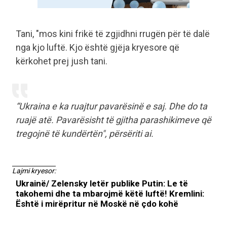
Tani, "mos kini frikë të zgjidhni rrugën për të dalë
nga kjo luftë. Kjo është gjëja kryesore që
kërkohet prej jush tani.
“Ukraina e ka ruajtur pavarësinë e saj. Dhe do ta
ruajë atë. Pavarësisht të gjitha parashikimeve që
tregojnë të kundërtën", përsëriti ai.
Lajmi kryesor:
Ukrainë/ Zelensky letër publike Putin: Le të
takohemi dhe ta mbarojmë këtë luftë! Kremlini:
Është i mirëpritur në Moskë në çdo kohë