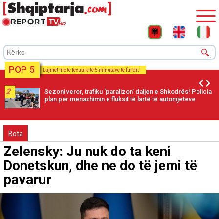
POP 5
Lajmet më të lexuara të 5 minutave të fundit
2
Sezoni veror, trafiku ‘paralizon’ daljen e Shkodrës! Policia
plan për menaxhimin e fluksit të lartë të automjeteve
Bota
Zelensky: Ju nuk do ta keni
Donetskun, dhe ne do të jemi të
pavarur