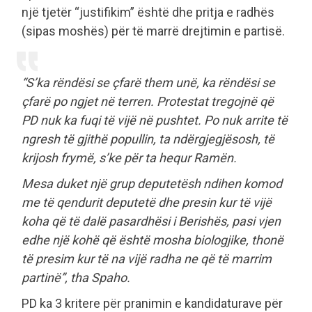
një tjetër “justifikim” është dhe pritja e radhës
(sipas moshës) për të marrë drejtimin e partisë.
“S’ka rëndësi se çfarë them unë, ka rëndësi se
çfarë po ngjet në terren. Protestat tregojnë që
PD nuk ka fuqi të vijë në pushtet. Po nuk arrite të
ngresh të gjithë popullin, ta ndërgjegjësosh, të
krijosh frymë, s’ke për ta hequr Ramën.
Mesa duket një grup deputetësh ndihen komod
me të qendurit deputetë dhe presin kur të vijë
koha që të dalë pasardhësi i Berishës, pasi vjen
edhe një kohë që është mosha biologjike, thonë
të presim kur të na vijë radha ne që të marrim
partinë”, tha Spaho.
PD ka 3 kritere për pranimin e kandidaturave për