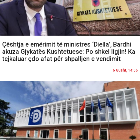
Çështja e emërimit të ministres ‘Diella’, Bardhi
akuza Gjykatës Kushtetuese: Po shkel ligjin! Ka
tejkaluar çdo afat për shpalljen e vendimit
6 Gusht, 14:56