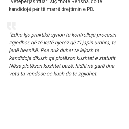
“vetëpërjashtuar” siç thotë Berisha, do të
kandidojë për të marrë drejtimin e PD.
“Edhe kjo praktikë synon të kontrollojë procesin
zgjedhor, që të ketë njerëz që t’i japin urdhra, të
jenë besnikë. Pse nuk duhet ta lejosh të
kandidojë dikush që plotëson kushtet e statutit.
Nëse plotëson kushtet bazë, hidhi në garë dhe
vota ta vendosë se kush do të zgjidhet.