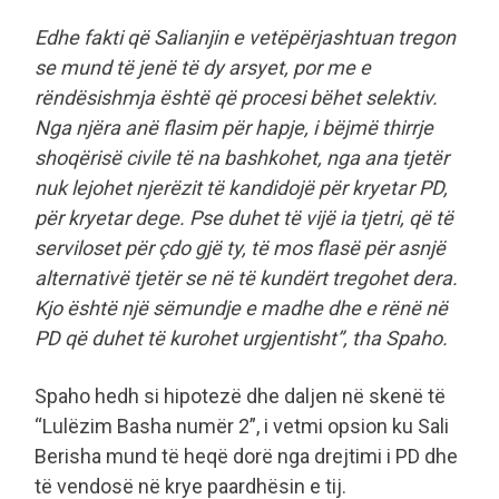
Edhe fakti që Salianjin e vetëpërjashtuan tregon
se mund të jenë të dy arsyet, por me e
rëndësishmja është që procesi bëhet selektiv.
Nga njëra anë flasim për hapje, i bëjmë thirrje
shoqërisë civile të na bashkohet, nga ana tjetër
nuk lejohet njerëzit të kandidojë për kryetar PD,
për kryetar dege. Pse duhet të vijë ia tjetri, që të
serviloset për çdo gjë ty, të mos flasë për asnjë
alternativë tjetër se në të kundërt tregohet dera.
Kjo është një sëmundje e madhe dhe e rënë në
PD që duhet të kurohet urgjentisht”, tha Spaho.
Spaho hedh si hipotezë dhe daljen në skenë të
“Lulëzim Basha numër 2”, i vetmi opsion ku Sali
Berisha mund të heqë dorë nga drejtimi i PD dhe
të vendosë në krye paardhësin e tij.