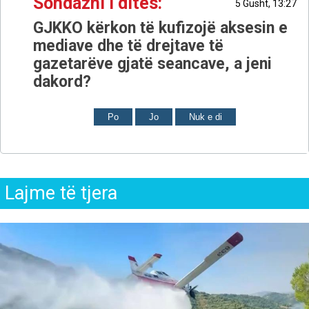
Sondazhi i ditës:
5 Gusht, 13:27
GJKKO kërkon të kufizojë aksesin e
mediave dhe të drejtave të
gazetarëve gjatë seancave, a jeni
dakord?
Po
Jo
Nuk e di
Lajme të tjera