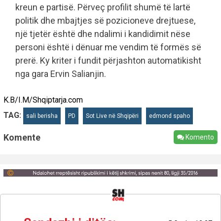
kreun e partisë. Përveç profilit shumë të lartë
politik dhe mbajtjes së pozicioneve drejtuese,
një tjetër është dhe ndalimi i kandidimit nëse
personi është i dënuar me vendim të formës së
prerë. Ky kriter i fundit përjashton automatikisht
nga gara Ervin Salianjin.
K.B/I.M/Shqiptarja.com
TAG:
sali berisha
PD
Sot Live në Shqipëri
edmond spaho
Komente
Komento