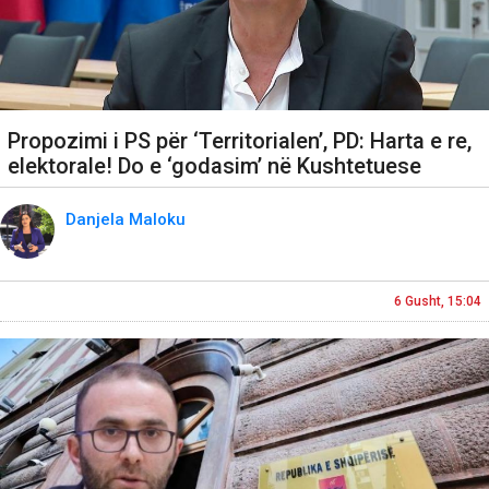
Propozimi i PS për ‘Territorialen’, PD: Harta e re,
elektorale! Do e ‘godasim’ në Kushtetuese
Danjela Maloku
6 Gusht, 15:04