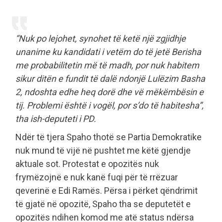
“Nuk po lejohet, synohet të ketë një zgjidhje
unanime ku kandidati i vetëm do të jetë Berisha
me probabilitetin më të madh, por nuk habitem
sikur ditën e fundit të dalë ndonjë Lulëzim Basha
2, ndoshta edhe heq dorë dhe vë mëkëmbësin e
tij. Problemi është i vogël, por s’do të habitesha”,
tha ish-deputeti i PD.
Ndër të tjera Spaho thotë se Partia Demokratike
nuk mund të vijë në pushtet me këtë gjendje
aktuale sot. Protestat e opozitës nuk
frymëzojnë e nuk kanë fuqi për të rrëzuar
qeverinë e Edi Ramës. Përsa i përket qëndrimit
të gjatë në opozitë, Spaho tha se deputetët e
opozitës ndihen komod me atë status ndërsa