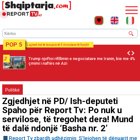
POP 5
Lajmet më të lexuara të 5 minutave të fundit
2
Trump njoftoi rifillimin e negociatave me Iranin, bie me 4%
çmimi i naftës në Azi
Politikë
Zgjedhjet në PD/ Ish-deputeti
Spaho për Report Tv: Po nuk u
servilose, të tregohet dera! Mund
të dalë ndonjë ‘Basha nr. 2’
Report Tv zbardh udhëzimin: S’lejohen të dënuarit me