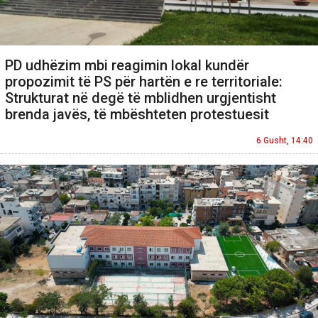
PD udhëzim mbi reagimin lokal kundër
propozimit të PS për hartën e re territoriale:
Strukturat në degë të mblidhen urgjentisht
brenda javës, të mbështeten protestuesit
6 Gusht, 14:40