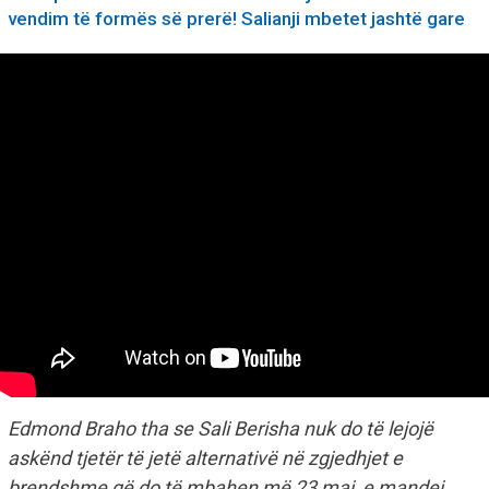
vendim të formës së prerë! Salianji mbetet jashtë gare
Edmond Braho tha se Sali Berisha nuk do të lejojë
askënd tjetër të jetë alternativë në zgjedhjet e
brendshme që do të mbahen më 23 maj, e mandej