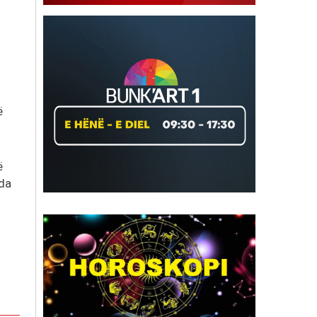
ë
ë
nda