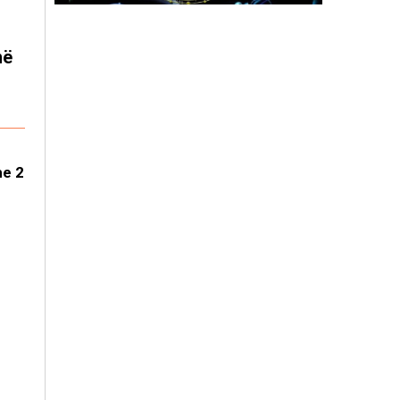
në
he 2