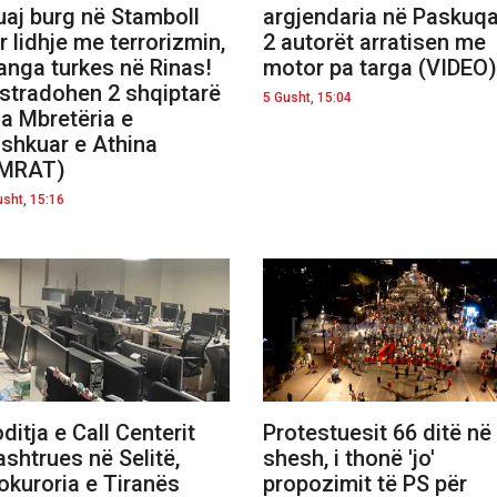
aj burg në Stamboll
argjendaria në Paskuqa
r lidhje me terrorizmin,
2 autorët arratisen me
anga turkes në Rinas!
motor pa targa (VIDEO)
stradohen 2 shqiptarë
5 Gusht, 15:04
a Mbretëria e
shkuar e Athina
EMRAT)
usht, 15:16
ditja e Call Centerit
Protestuesit 66 ditë në
shtrues në Selitë,
shesh, i thonë 'jo'
okuroria e Tiranës
propozimit të PS për