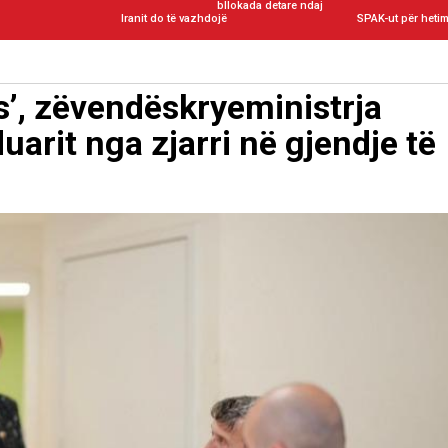
bllokada detare ndaj
Iranit do të vazhdojë
SPAK-ut për hetim 
lis’, zëvendëskryeministrja
arit nga zjarri në gjendje të