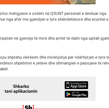
zitoi mëngjesin e sotëm në QSUNT personat e lënduar nga
johur nga afër me gjendjen e tyre shëndetësore dhe ecurinë e
raqiten në gjendje të mirë dhe pritet të dalin nga spitali gjat
oçiu shprehu vlerësim dhe mirënjohje për ndërhyrjen e tyre t
ndësoi shpëtimin e jetëve dhe shmangien e pasojave të rë
lakët.