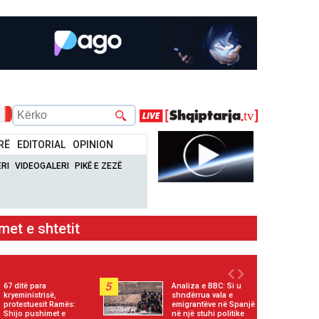
RË
EDITORIAL
OPINION
RI
VIDEOGALERI
PIKË E ZEZË
it 1 vit
5
67 ditë para
Analiza e BBC: Si u
kryeministrisë,
shndërrua vala e
protestuesit Ramës:
emigrantëve në Spanjë
Shijo pushimet e
në një stuhi politike