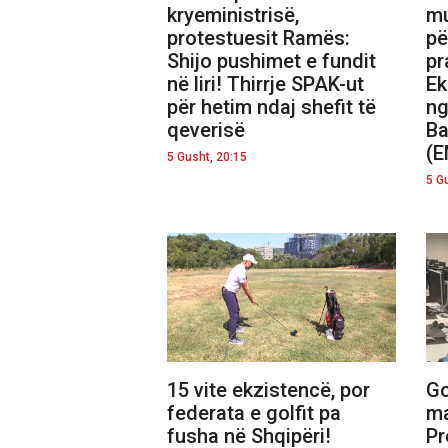
kryeministrisë,
mu
protestuesit Ramës:
pë
Shijo pushimet e fundit
pr
në liri! Thirrje SPAK-ut
Ek
për hetim ndaj shefit të
ng
qeverisë
Ba
(
5 Gusht, 20:15
5 G
15 vite ekzistencë, por
Go
federata e golfit pa
ma
fusha në Shqipëri!
Pr