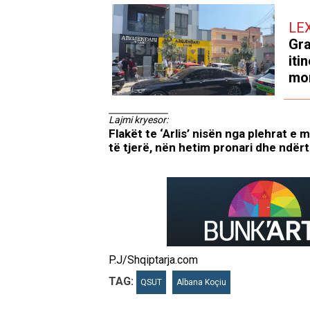
LE
Gra
iti
mor
Lajmi kryesor:
Flakët te ‘Arlis’ nisën nga plehrat e 
të tjerë, nën hetim pronari dhe ndër
P.J/Shqiptarja.com
TAG:
QSUT
Albana Koçiu