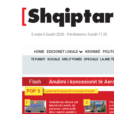
E enjte 6 Gusht 2026 - Përditësimi i fundit 11:25
HOME
EDICIONET LOKALE
KRONIKË
POLIT
TË FUNDIT
SOCIALE
DREJT PUNËS
SPECIALE
LAJME T
Flash
Anulimi i koncesionit të Aer
POP 5
Lajmet më të lexuara të 5 minutave të fundit
1
2
Grabitet me dhunë një
Tru
taksist në Lezhë, dy
e n
persona i zënë pritë
Ira
dhe i marrin paratë e
çmi