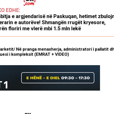
XO EDHE:
bitja e argjendarisë në Paskuqan, hetimet zbuloj
nerarin e autorëve! Shmangën rrugët kryesore,
ën floriri me vlerë mbi 1.5 mln lekë
marketit/ Në pranga menaxherja, administratori i pallatit d
tuesi i kompleksit (EMRAT + VIDEO)