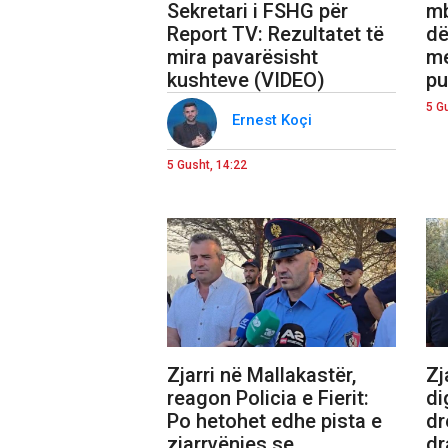
Sekretari i FSHG për
mb
Report TV: Rezultatet të
dë
mira pavarësisht
me
kushteve (VIDEO)
pu
5 G
Ernest Koçi
5 Gusht, 14:22
Zjarri në Mallakastër,
Zj
reagon Policia e Fierit:
di
Po hetohet edhe pista e
dr
zjarrvënies se
dr