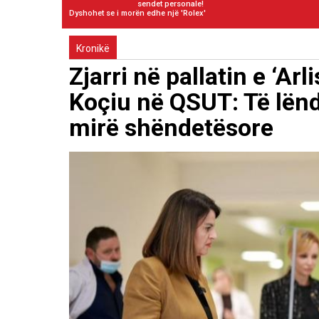
sendet personale!
Dyshohet se i morën edhe një 'Rolex'
Kronikë
Zjarri në pallatin e ‘Ar
Koçiu në QSUT: Të lëndu
mirë shëndetësore