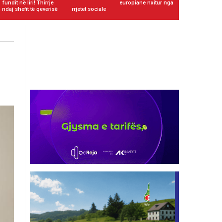
fundit në liri! Thirrje
europiane nxitur nga
ndaj shefit të qeverisë
rrjetet sociale