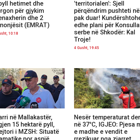
yll hetimet dhe
'territorialen': Sjell
rgon për gjykim
përqëndrim pushteti në
naxherin dhe 2
pak duar! Kundërshtoh
nonjësit (EMRAT)
edhe plani për Konsulla
serbe në Shkodër: Kal
usht, 10:18
Troje!
4 Gusht, 19:45
arri në Mallakastër,
Nesër temperaturat der
gjen 15 hektarë pyll,
në 37°C, IGJEO: Pjesa 
ejtori i MZSH: Situatë
e madhe e vendit e
amatike por asnjë
rrezikuar nga zjarret