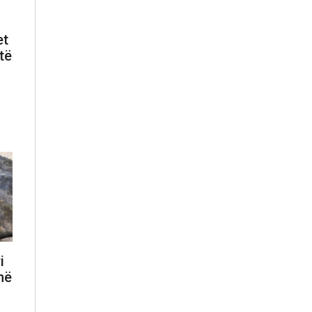
et
të
i
më