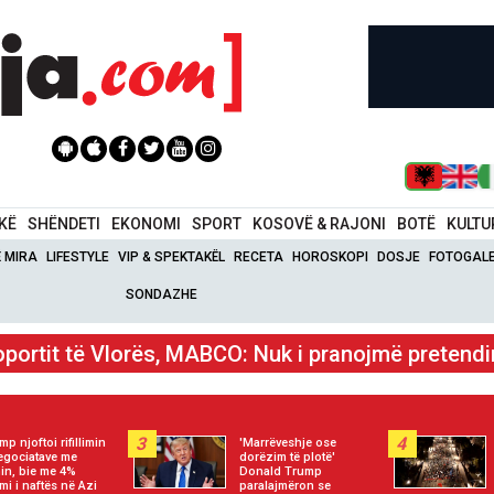
IKË
SHËNDETI
EKONOMI
SPORT
KOSOVË & RAJONI
BOTË
KULTU
Ë MIRA
LIFESTYLE
VIP & SPEKTAKËL
RECETA
HOROSKOPI
DOSJE
FOTOGALE
SONDAZHE
oportit të Vlorës, MABCO: Na mbajtën jashtë kantier
3
4
mp njoftoi rifillimin
'Marrëveshje ose
egociatave me
dorëzim të plotë'
nin, bie me 4%
Donald Trump
mi i naftës në Azi
paralajmëron se