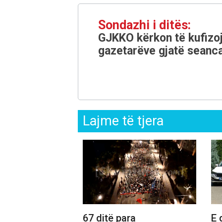
Sondazhi i ditës:
GJKKO kërkon të kufizoj
gazetarëve gjatë seanca
Lajme të tjera
67 ditë para
E 