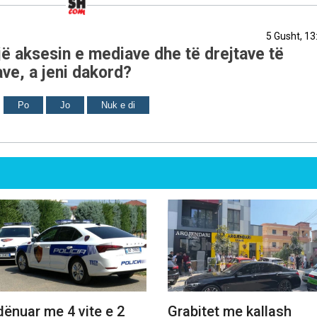
5 Gusht, 13
ë aksesin e mediave dhe të drejtave të
ve, a jeni dakord?
Po
Jo
Nuk e di
dënuar me 4 vite e 2
Grabitet me kallash