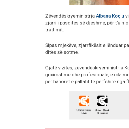
Zëvendëskryeministrja
Albana Koçiu
vi
zjarri i pasdites së djeshme, për t’u n
trajtimit.
Sipas mjekëve, zjarrfikësit e lënduar pa
ditës së sotme.
Gjatë vizitës, zëvendëskryeministrja K
guximshme dhe profesionale, e cila mu
për banorët e pallatit të përfshirë nga f