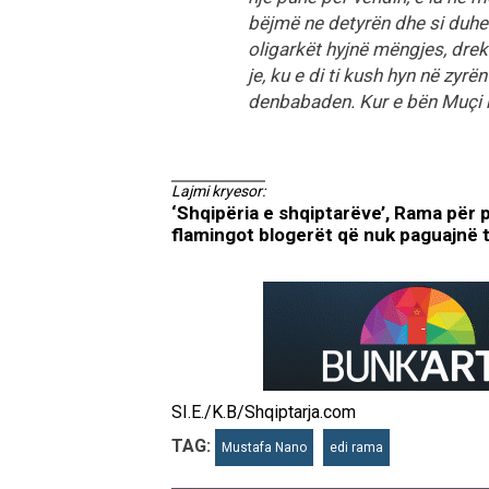
bëjmë ne detyrën dhe si duhe
oligarkët hyjnë mëngjes, drekë
je, ku e di ti kush hyn në zyrë
denbabaden. Kur e bën Muçi kë
Lajmi kryesor:
‘Shqipëria e shqiptarëve’, Rama për 
flamingot blogerët që nuk paguajnë 
SI.E./K.B/Shqiptarja.com
TAG:
Mustafa Nano
edi rama