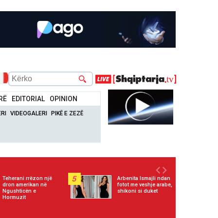
RË
EDITORIAL
OPINION
RI
VIDEOGALERI
PIKË E ZEZË
5
Teherani rrëzon një
Arbenita Ismajli ndan
dron amerikan në
fotot me veshje arabe,
Ngushticën e
shikoni si duket
Hormuzit