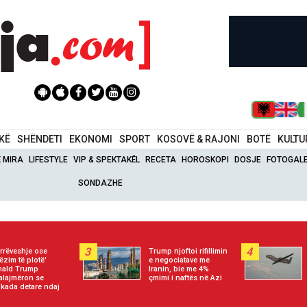
IKË
SHËNDETI
EKONOMI
SPORT
KOSOVË & RAJONI
BOTË
KULTU
Ë MIRA
LIFESTYLE
VIP & SPEKTAKËL
RECETA
HOROSKOPI
DOSJE
FOTOGALE
SONDAZHE
3
4
rrëveshje ose
Trump njoftoi rifillimin
ëzim të plotë'
e negociatave me
nald Trump
Iranin, bie me 4%
alajmëron se
çmimi i naftës në Azi
okada detare ndaj