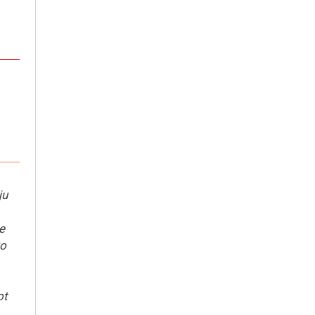
ju
e
Po
ot