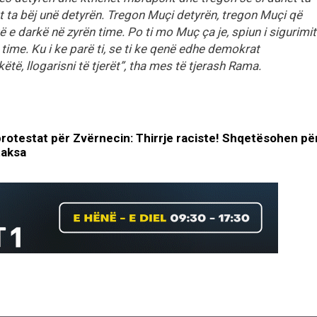
t ta bëj unë detyrën. Tregon Muçi detyrën, tregon Muçi që
 e darkë në zyrën time. Po ti mo Muç ça je, spiun i sigurimit
n time. Ku i ke parë ti, se ti ke qenë edhe demokrat
të, llogarisni të tjerët”, tha mes të tjerash Rama.
protestat për Zvërnecin: Thirrje raciste! Shqetësohen pë
taksa