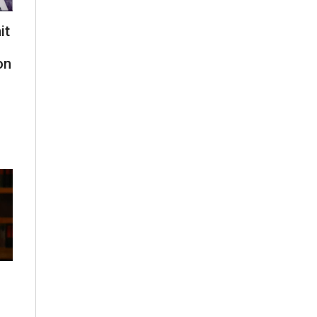
it
on