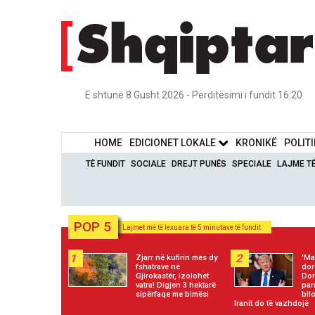
E shtunë 8 Gusht 2026 - Përditësimi i fundit 16:20
HOME
EDICIONET LOKALE
KRONIKË
POLIT
TË FUNDIT
SOCIALE
DREJT PUNËS
SPECIALE
LAJME T
POP 5
Lajmet më të lexuara të 5 minutave të fundit
1
2
Zjarr në kufirin mes dy
'Ma
fshatrave në
dor
Gjirokastër, izolohet
Do
vatra! Digjen 3 hektarë
par
sipërfaqe me bimësi
bll
Iranit do të vazhdojë