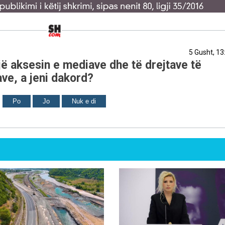
5 Gusht, 13
ë aksesin e mediave dhe të drejtave të
ve, a jeni dakord?
Po
Jo
Nuk e di