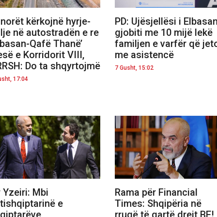
norët kërkojnë hyrje-
PD: Ujësjellësi i Elbasan
lje në autostradën e re
gjobiti me 10 mijë lekë
lbasan-Qafë Thanë’
familjen e varfër që jet
esë e Korridorit VIII,
me asistencë
RSH: Do ta shqyrtojmë
7 Gusht, 15:02
usht, 17:04
ir Yzeiri: Mbi
Rama për Financial
tishqiptarinë e
Times: Shqipëria në
qiptarëve
rrugë të qartë drejt BE!