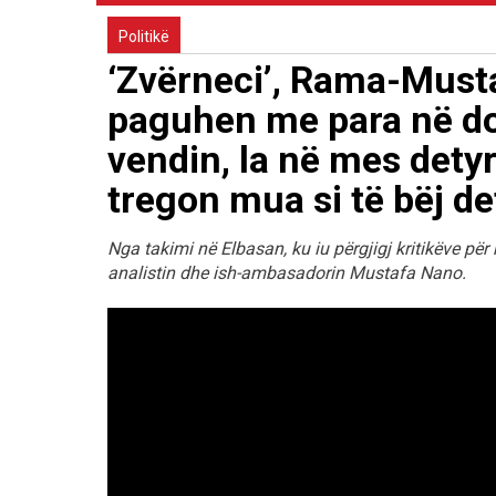
Politikë
‘Zvërneci’, Rama-Musta
paguhen me para në do
vendin, la në mes det
tregon mua si të bëj d
Nga takimi në Elbasan, ku iu përgjigj kritikëve për
analistin dhe ish-ambasadorin Mustafa Nano.