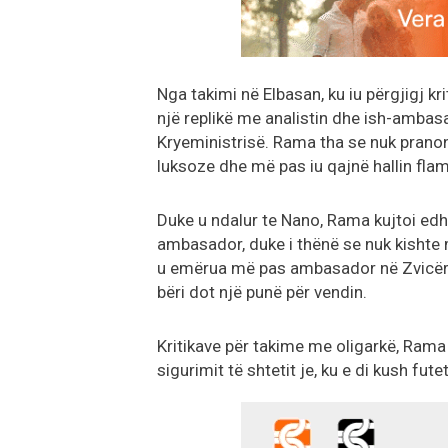
Nga takimi në Elbasan, ku iu përgjigj kr
një replikë me analistin dhe ish-amba
Kryeministrisë. Rama tha se nuk prano
luksoze dhe më pas iu qajnë hallin fla
Duke u ndalur te Nano, Rama kujtoi edhe 
ambasador, duke i thënë se nuk kishte 
u emërua më pas ambasador në Zvicër, po
bëri dot një punë për vendin.
Kritikave për takime me oligarkë, Rama 
sigurimit të shtetit je, ku e di kush fute