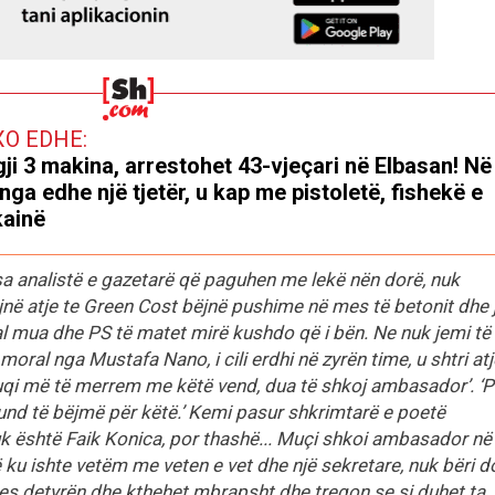
XO EDHE:
ji 3 makina, arrestohet 43-vjeçari në Elbasan! Në
nga edhe një tjetër, u kap me pistoletë, fishekë e
ainë
sa analistë e gazetarë që paguhen me lekë nën dorë, nuk
jnë atje te Green Cost bëjnë pushime në mes të betonit dhe 
al mua dhe PS të matet mirë kushdo që i bën. Ne nuk jemi të
ral nga Mustafa Nano, i cili erdhi në zyrën time, u shtri atj
fuqi më të merrem me këtë vend, dua të shkoj ambasador’. ‘
mund të bëjmë për këtë.’ Kemi pasur shkrimtarë e poetë
k është Faik Konica, por thashë... Muçi shkoi ambasador në
ë ku ishte vetëm me veten e vet dhe një sekretare, nuk bëri d
mes detyrën dhe kthehet mbrapsht dhe tregon se si duhet ta