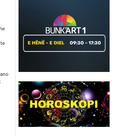
he
rte
Nano
k