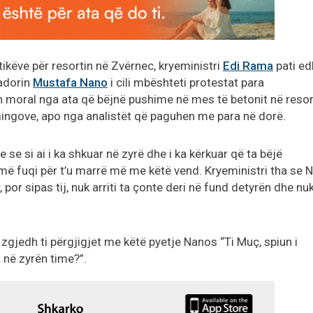
itikëve për resortin në Zvërnec, kryeministri
Edi Rama
pati ed
sadorin
Mustafa Nano
i cili mbështeti protestat para
n moral nga ata që bëjnë pushime në mes të betonit në reso
mingove, apo nga analistët që paguhen me para në dorë.
se si ai i ka shkuar në zyrë dhe i ka kërkuar që ta bëjë
më fuqi për t’u marrë më me këtë vend. Kryeministri tha se 
r sipas tij, nuk arriti ta çonte deri në fund detyrën dhe nu
zgjedh ti përgjigjet me këtë pyetje Nanos “Ti Muç, spiun i
t në zyrën time?”.