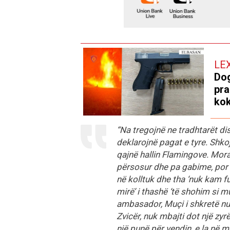
LE
Dog
pra
kok
“Na tregojnë ne tradhtarët di
deklarojnë pagat e tyre. Shko
qajnë hallin Flamingove. Mor
përsosur dhe pa gabime, por mo
në kolltuk dhe tha ‘nuk kam 
mirë’ i thashë ‘të shohim si 
ambasador, Muçi i shkretë nu
Zvicër, nuk mbajti dot një zyr
një punë për vendin, e la në 