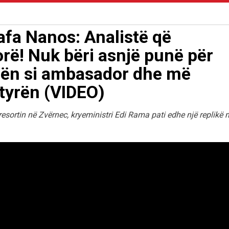
fa Nanos: Analistë që
rë! Nuk bëri asnjë punë për
yrën si ambasador dhe më
etyrën (VIDEO)
 resortin në Zvërnec, kryeministri Edi Rama pati edhe një replikë