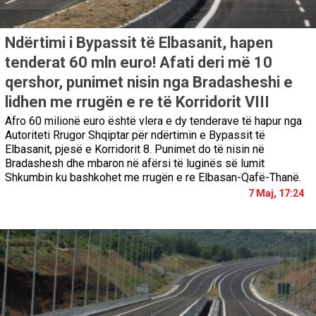
Ndërtimi i Bypassit të Elbasanit, hapen
tenderat 60 mln euro! Afati deri më 10
qershor, punimet nisin nga Bradasheshi e
lidhen me rrugën e re të Korridorit VIII
Afro 60 milionë euro është vlera e dy tenderave të hapur nga
Autoriteti Rrugor Shqiptar për ndërtimin e Bypassit të
Elbasanit, pjesë e Korridorit 8. Punimet do të nisin në
Bradashesh dhe mbaron në afërsi të luginës së lumit
Shkumbin ku bashkohet me rrugën e re Elbasan-Qafë-Thanë.
7 Maj, 17:24