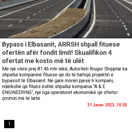
Bypass i Elbasanit, ARRSH shpall fituese
ofertën afër fondit limit! Skualifikon 4
ofertat me kosto më të ulët
Me një vlerë prej 81.46 mln lekë, Autoriteti Rrugor Shqiptar ka
shpallur kompaninë fituese që do të hartojë projektin e
bypassit të Elbasanit. Në garë morën pjesë 6 kompani,
ndërkohë që fitues është shpallur kompania “A & E
ENGINEERING“, një nga operatorët ekonomikë që ofertoi
çmimin më të lartë.
31 Janar 2023, 10:35
1