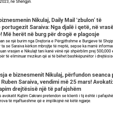
l 2023, në Shëngjin.
iznesmenin Nikulaj, Daily Mail ‘zbulon’ të
portugezit Saraiva: Nga djalë i qetë, në vras
 Më herët në burg për drogë e plagosje
uan se një burim nga Drejtoria e Përgjithshme e Burgjeve të Shqi
r ta se Saraiva kërkon mbrojtje të rreptë, sepse ka marrë informa
cuan vrasjen e Nikulajt tani kanë vënë një shpërblim prej 500,000 
 për të eliminuar rrezikun që ai të bëhet bashkëpunëtor i drejtësis
sja e biznesmenit Nikulaj, përfundon seanca 
 Ruben Saraiva, vendimi më 25 mars! Avokati
japim drejtësisë një të pafajshëm
avokatit Kujtim Cakrani pretendon se klienti i tij është i pafajsh
rova të mjaftueshme që e implikojnë në këtë ngjarje.