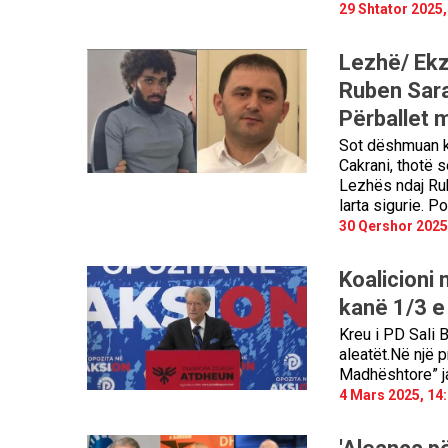
29 Shtator 2025,
Lezhë/ Ekze
Ruben Sara
Përballet 
Sot dëshmuan kam
Cakrani, thotë 
Lezhës ndaj Rub
larta sigurie. 
30 Qershor 2025
Koalicioni
kanë 1/3 e 
Kreu i PD Sali B
aleatët.Në një p
Madhështore” j
4 Mars 2025, 14