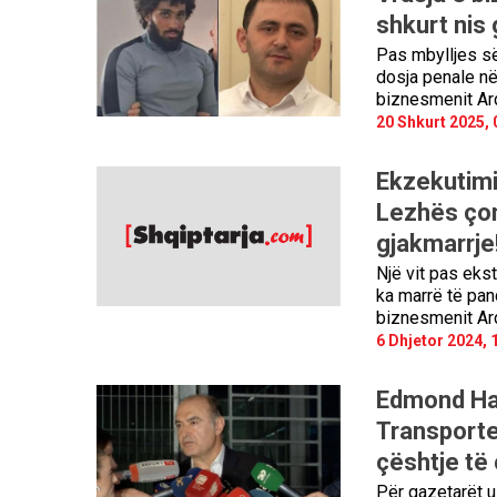
shkurt nis 
Pas mbylljes së
dosja penale në
biznesmenit Ard
20 Shkurt 2025, 
Ekzekutimi 
Lezhës çon
gjakmarrje!
Një vit pas eks
ka marrë të pan
biznesmenit Ard
6 Dhjetor 2024, 
Edmond Hax
Transporte
çështje të
Për gazetarët u