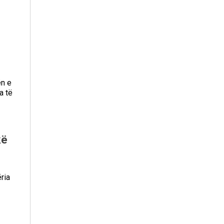
ën e
a të
kë
ria