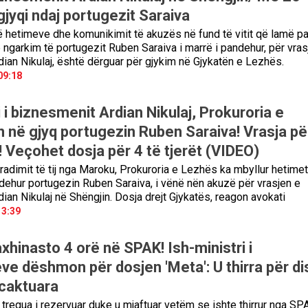
gjyqi ndaj portugezit Saraiva
 hetimeve dhe komunikimit të akuzës në fund të vitit që lamë pa
 ngarkim të portugezit Ruben Saraiva i marrë i pandehur, për vras
ian Nikulaj, është dërguar për gjykim në Gjykatën e Lezhës.
09:18
i biznesmenit Ardian Nikulaj, Prokuroria e
 në gjyq portugezin Ruben Saraiva! Vrasja pë
 Veçohet dosja për 4 të tjerët (VIDEO)
tradimit të tij nga Maroku, Prokuroria e Lezhës ka mbyllur hetime
dehur portugezin Ruben Saraiva, i vënë nën akuzë për vrasjen e
ian Nikulaj në Shëngjin. Dosja drejt Gjykatës, reagon avokati
13:39
hinasto 4 orë në SPAK! Ish-ministri i
ve dëshmon për dosjen 'Meta': U thirra për di
 caktuara
 tregua i rezervuar duke u mjaftuar vetëm se ishte thirrur nga SP