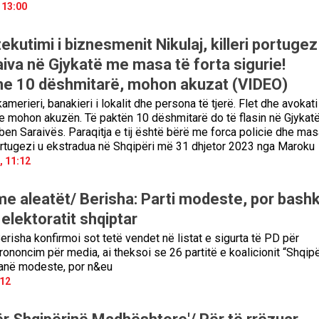
 13:00
kutimi i biznesmenit Nikulaj, killeri portugez
iva në Gjykatë me masa të forta sigurie!
me 10 dëshmitarë, mohon akuzat (VIDEO)
erieri, banakieri i lokalit dhe persona të tjerë. Flet dhe avokati
se mohon akuzën. Të paktën 10 dëshmitarë do të flasin në Gjykat
en Saraivës. Paraqitja e tij është bërë me forca policie dhe mas
Portugezi u ekstradua në Shqipëri më 31 dhjetor 2023 nga Maroku
, 11:12
 me aleatët/ Berisha: Parti modeste, por bash
elektoratit shqiptar
erisha konfirmoi sot tetë vendet në listat e sigurta të PD për
rononcim për media, ai theksoi se 26 partitë e koalicionit “Shqipë
anë modeste, por n&eu
:12