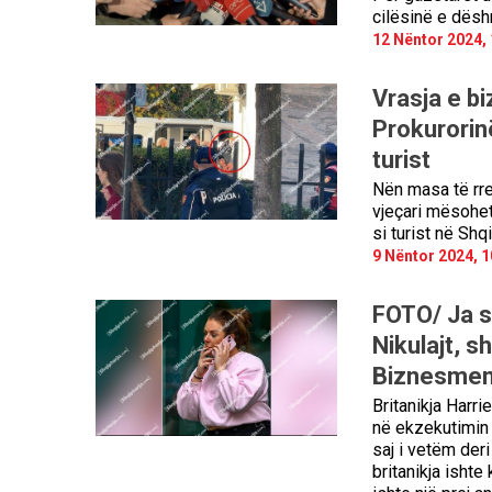
cilësinë e dësh
12 Nëntor 2024, 
Vrasja e b
Prokurorinë
turist
Nën masa të rre
vjeçari mësohet
si turist në Shq
9 Nëntor 2024, 1
FOTO/ Ja si
Nikulajt, s
Biznesmeni
Britanikja Harr
në ekzekutimin 
saj i vetëm deri
britanikja ishte