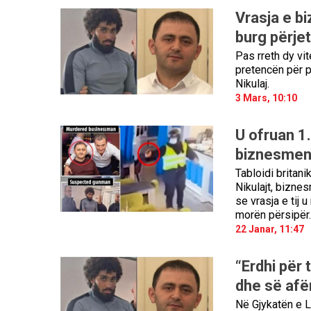
Vrasja e b
burg përje
Pas rreth dy vi
pretencën për p
Nikulaj.
3 Mars, 10:10
U ofruan 1.
biznesmenit
Tabloidi britani
Nikulajt, biznes
se vrasja e tij 
morën përsipër.
22 Janar, 11:47
“Erdhi për 
dhe së afë
Në Gjykatën e L