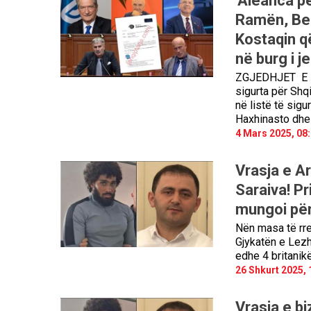
'Aleanca p
Ramën, Ber
Kostaqin q
në burg i 
ZGJEDHJET E 11
sigurta për Shq
në listë të sigu
Haxhinasto dhe
4 Mars 2025, 08
Vrasja e Ar
Saraiva! Pr
mungoi për
Nën masa të rre
Gjykatën e Lez
edhe 4 britani
26 Shkurt 2025, 
Vrasja e b