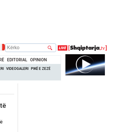
RË
EDITORIAL
OPINION
RI
VIDEOGALERI
PIKË E ZEZË
 të
të