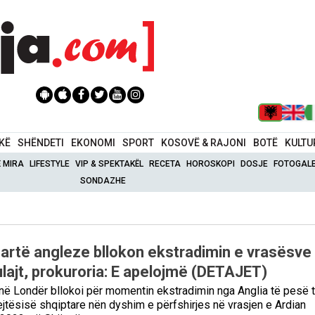
IKË
SHËNDETI
EKONOMI
SPORT
KOSOVË & RAJONI
BOTË
KULTU
Ë MIRA
LIFESTYLE
VIP & SPEKTAKËL
RECETA
HOROSKOPI
DOSJE
FOTOGALE
SONDAZHE
Lartë angleze bllokon ekstradimin e vrasësve
ulajt, prokuroria: E apelojmë (DETAJET)
 në Londër bllokoi për momentin ekstradimin nga Anglia të pesë 
ejtësisë shqiptare nën dyshim e përfshirjes në vrasjen e Ardian