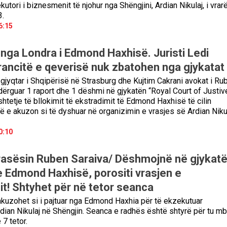
utori i biznesmenit të njohur nga Shëngjini, Ardian Nikulaj, i vrar
3.
6:15
 nga Londra i Edmond Haxhisë. Juristi Ledi
rancitë e qeverisë nuk zbatohen nga gjykatat
 gjyqtar i Shqipërisë në Strasburg dhe Kujtim Cakrani avokat i Ru
dërguar 1 raport dhe 1 dëshmi në gjykatën “Royal Court of Justive
tetje të bllokimit të ekstradimit të Edmond Haxhisë të cilin
ë e akuzon si të dyshuar në organizimin e vrasjes së Ardian Nikul
0:10
vrasësin Ruben Saraiva/ Dëshmojnë në gjykat
e Edmond Haxhisë, porositi vrasjen e
t! Shtyhet për në tetor seanca
kuzohet si i pajtuar nga Edmond Haxhia për të ekzekutuar
ian Nikulaj në Shëngjin. Seanca e radhës është shtyrë për tu mb
7 tetor.