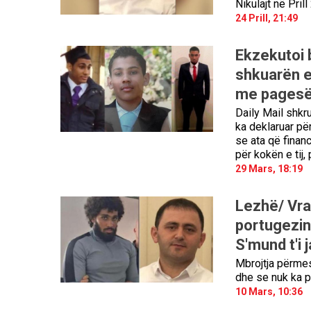
Nikulajt në Pril
24 Prill, 21:49
Ekzekutoi b
shkuarën e 
me pagesë!
Daily Mail shkr
ka deklaruar pë
se ata që finan
për kokën e tij,
29 Mars, 18:19
Lezhë/ Vra
portugezin
S'mund t'i 
Mbrojtja përmes 
dhe se nuk ka p
10 Mars, 10:36