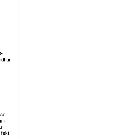
8-
rdhur
esë
i i
u
 fakt