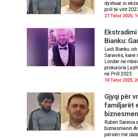
dyshuar si ekzek
prill të vitit 202
27 Tetor 2025, 1
Ekstradimi
Bianku: Ga
Ledi Bianku ish
Saraivës, kanë 
Londër në mbësh
prokuroria Lezh
në Prill 2023.
10 Tetor 2025, 2
Gjyqi për 
familjarët 
biznesmeni
Ruben Saraiva a
biznesmenin Ard
përsëri më datë 