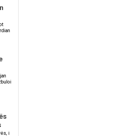
on
ot
rdian
e
jan
zbuloi
nës
s
ës, i