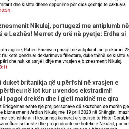
mitarit dhe kishte dhënë deponime për disa çështje të caktuara.
13:54
iznesmenit Nikulaj, portugezi me antiplumb në
 e Lezhës! Merret dy orë në pyetje: Erdha si
pta sigurie, Ruben Saraiva u paraqit në antiplumb në prokurori. 2
 t’iu ketë qëndruar deklarimeve fillestare, duke thënë se kishte a
ipëri dhe nuk ka asnjë lidhje me vrasjen e biznesmenit Nikulaj.
0:11
 duket britanikja që u përfshi në vrasjen e
hpërtheu në lot kur u vendos ekstradimi!
 i pagoi drekën dhe i gjeti makinë me qira
iet Bridgeman është një prej personave që akuzohen se morën pj
e biznesmenit Ardian Nikulaj më 19 prill 2023 në Shëngjin. Imazh
 më sot, ishte ai i fiksuar nga kamerat e sigurisë të Hotel Coral, k
 kamufluar si turiste dhe po qëndronte në hotelin e Nikulajt, por në