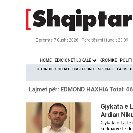
E premte 7 Gusht 2026 - Përditësimi i fundit 23:09
HOME
EDICIONET LOKALE
KRONIKË
POLIT
TË FUNDIT
SOCIALE
DREJT PUNËS
SPECIALE
LAJME T
Lajmet për:
EDMOND HAXHIA
Total: 66
Gjykata e 
Ardian Nik
Gjykata e Lartë
kërkuarve të dr