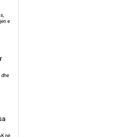
s,
jen e
r
t dhe
sa
AK në