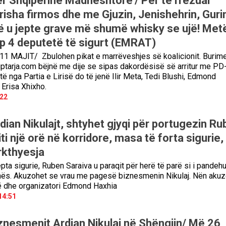
ër Shqipërinë Madhështore'/ Për të rrëzuar
isha firmos dhe me Gjuzin, Jenishehrin, Guri
ë u jepte grave më shumë whisky se ujë! Met
jep 4 deputetë të sigurt (EMRAT)
 MAJIT/ Zbulohen pikat e marrëveshjes së koalicionit. Burime
iptarja.com bëjnë me dije se sipas dakordësisë së arritur me PD
rtë nga Partia e Lirisë do të jenë Ilir Meta, Tedi Blushi, Edmond
 Erisa Xhixho.
:22
dian Nikulajt, shtyhet gjyqi për portugezin R
iti një orë në korridore, masa të forta sigurie,
kthyesja
pta sigurie, Ruben Saraiva u paraqit për herë të parë si i pandehu
hës. Akuzohet se vrau me pagesë biznesmenin Nikulaj. Nën aku
kë dhe organizatori Edmond Haxhia
14:51
iznesmenit Ardian Nikulaj në Shëngjin/ Më 26