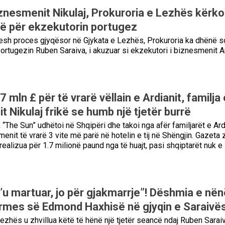
iznesmenit Nikulaj, Prokuroria e Lezhës kërk
të për ekzekutorin portugez
tesh proces gjyqësor në Gjykata e Lezhës, Prokuroria ka dhënë s
ortugezin Ruben Saraiva, i akuzuar si ekzekutori i biznesmenit A
7 mln £ për të vrarë vëllain e Ardianit, familja 
 Nikulaj frikë se humb një tjetër burrë
k “The Sun” udhëtoi në Shqipëri dhe takoi nga afër familjarët e Ard
menit të vrarë 3 vite më parë në hotelin e tij në Shëngjin. Gazeta 
u realizua për 1.7 milionë paund nga të huajt, pasi shqiptarët nuk e
t’u martuar, jo për gjakmarrje”! Dëshmia e në
rmes së Edmond Haxhisë në gjyqin e Saraivë
ezhës u zhvillua këtë të hënë një tjetër seancë ndaj Ruben Saraiv