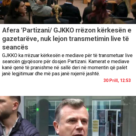
Afera ‘Partizani/ GJKKO rrëzon kërkesën e
gazetarëve, nuk lejon transmetimin live të
seancës
GJKKO ka rrëzuar kërkesën e mediave për të transmetuar live
seancën gjyqësore për dosjen Partizani. Kamerat e mediave
kanë qenë të pranishme në sallë deri në momentin që palët
janë legjitimuar dhe më pas janë nxjerrë jashtë.
30 Prill, 12:53