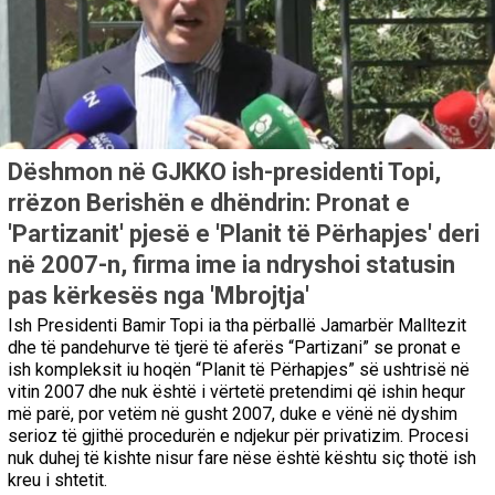
Dëshmon në GJKKO ish-presidenti Topi,
rrëzon Berishën e dhëndrin: Pronat e
'Partizanit' pjesë e 'Planit të Përhapjes' deri
në 2007-n, firma ime ia ndryshoi statusin
pas kërkesës nga 'Mbrojtja'
Ish Presidenti Bamir Topi ia tha përballë Jamarbër Malltezit
dhe të pandehurve të tjerë të aferës “Partizani” se pronat e
ish kompleksit iu hoqën “Planit të Përhapjes” së ushtrisë në
vitin 2007 dhe nuk është i vërtetë pretendimi që ishin hequr
më parë, por vetëm në gusht 2007, duke e vënë në dyshim
serioz të gjithë procedurën e ndjekur për privatizim. Procesi
nuk duhej të kishte nisur fare nëse është kështu siç thotë ish
kreu i shtetit.