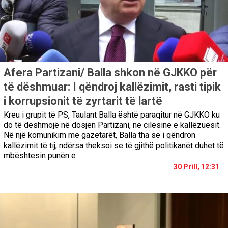
Afera Partizani/ Balla shkon në GJKKO për
të dëshmuar: I qëndroj kallëzimit, rasti tipik
i korrupsionit të zyrtarit të lartë
Kreu i grupit të PS, Taulant Balla është paraqitur në GJKKO ku
do të dëshmojë në dosjen Partizani, në cilësinë e kallëzuesit.
Në një komunikim me gazetarët, Balla tha se i qëndron
kallëzimit të tij, ndërsa theksoi se të gjithë politikanët duhet të
mbështesin punën e
30 Prill, 12:31