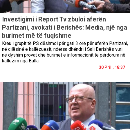
Investigimi i Report Tv zbuloi aferën
Partizani, avokati i Berishës: Media, një nga
burimet më të fuqishme
Kreu i grupit të PS dëshmoi për gati 3 orë për aferën Partizani,
në cilësinë e kallëzuesit, ndërsa dhëndri i Sali Berishës vuri
në dyshim provat dhe burimet e informacionit të përdorura në
kallëzim nga Balla.
30 Prill, 18:37