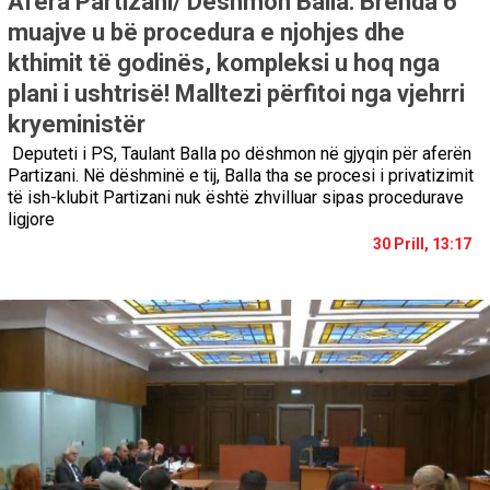
Afera Partizani/ Dëshmon Balla: Brenda 6
muajve u bë procedura e njohjes dhe
kthimit të godinës, kompleksi u hoq nga
plani i ushtrisë! Malltezi përfitoi nga vjehrri
kryeministër
Deputeti i PS, Taulant Balla po dëshmon në gjyqin për aferën
Partizani. Në dëshminë e tij, Balla tha se procesi i privatizimit
të ish-klubit Partizani nuk është zhvilluar sipas procedurave
ligjore
30 Prill, 13:17