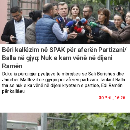
Bëri kallëzim në SPAK për aferën Partizani/
Balla në gjyq: Nuk e kam vënë në dijeni
Ramën
Duke iu përgjigjur pyetjeve të mbrojtjes së Sali Berishës dhe
Jamrbër Malltezit në gjyqin për aferën partizani, Taulant Balla
tha se nuk e ka vënë në dijeni kryetarin e partisë, Edi Ramën
për kall&eu
30 Prill, 16:26