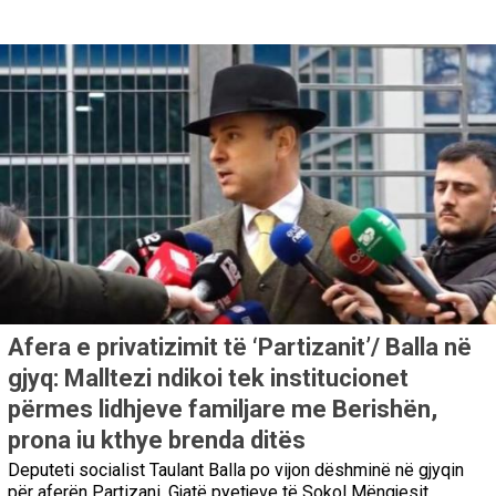
Afera e privatizimit të ‘Partizanit’/ Balla në
gjyq: Malltezi ndikoi tek institucionet
përmes lidhjeve familjare me Berishën,
prona iu kthye brenda ditës
Deputeti socialist Taulant Balla po vijon dëshminë në gjyqin
për aferën Partizani. Gjatë pyetjeve të Sokol Mëngjesit,