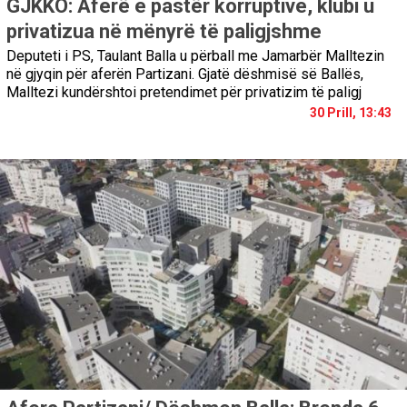
GJKKO: Aferë e pastër korruptive, klubi u
privatizua në mënyrë të paligjshme
Deputeti i PS, Taulant Balla u përball me Jamarbër Malltezin
në gjyqin për aferën Partizani. Gjatë dëshmisë së Ballës,
Malltezi kundërshtoi pretendimet për privatizim të paligj
30 Prill, 13:43