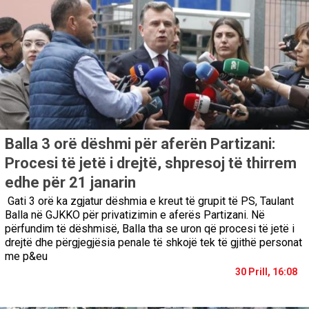
Balla 3 orë dëshmi për aferën Partizani:
Procesi të jetë i drejtë, shpresoj të thirrem
edhe për 21 janarin
Gati 3 orë ka zgjatur dëshmia e kreut të grupit të PS, Taulant
Balla në GJKKO për privatizimin e aferës Partizani. Në
përfundim të dëshmisë, Balla tha se uron që procesi të jetë i
drejtë dhe përgjegjësia penale të shkojë tek të gjithë personat
me p&eu
30 Prill, 16:08