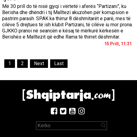
Më 30 prill do të nisë gjyqi i vërtetë i aferës “Partizani”, ku
Berisha dhe dhëndri i tij Malltezi akuzohen për korrupsion e
pastrim parash. SPAK ka thirrur 8 dëshmitarët e parë, mes të
cilëve 5 drejtues të ish klubit Partizani, të cilëve iu mor prona.
GJKKO pranoi në seancën e kësaj të mërkurë kërkesën e
Berishës e Malltezit që edhe Rama të thirret dëshmitar.
15 Prill, 11:31
1
2
Next
Last