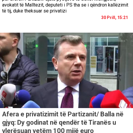
avokatit të Malltezit, deputeti i PS tha se i qëndron kallëzimit
të tij, duke theksuar se privatizi
30 Prill, 15:21
Afera e privatizimit të Partizanit/ Balla në
gjyq: Dy godinat në qendër të Tiranës u
vlerësuan vetëm 100 mijë euro