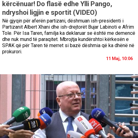
kërcënuar! Do flasë edhe Ylli Pango,
ndryshoi ligjin e sportit (VIDEO)
Në gjyqin për aferën partizani, dëshmuan ish-presidenti i
Partizanit Albert Xhani dhe ish-drejtorët Bujar Labinoti e Afrim
Tole. Për Isa Taren, familja ka deklaruar se është me demencë
dhe nuk mund të paraqitet. Mbrojtja kundërshtoi kërkesën e
SPAK që për Taren të merret si bazë dëshmia që ka dhënë në
prokurori.
11 Maj, 10:06