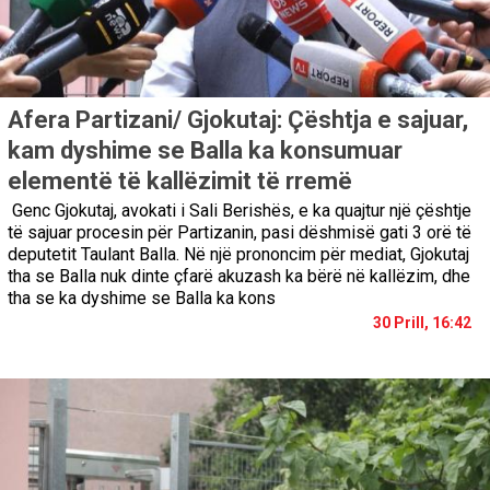
Afera Partizani/ Gjokutaj: Çështja e sajuar,
kam dyshime se Balla ka konsumuar
elementë të kallëzimit të rremë
Genc Gjokutaj, avokati i Sali Berishës, e ka quajtur një çështje
të sajuar procesin për Partizanin, pasi dëshmisë gati 3 orë të
deputetit Taulant Balla. Në një prononcim për mediat, Gjokutaj
tha se Balla nuk dinte çfarë akuzash ka bërë në kallëzim, dhe
tha se ka dyshime se Balla ka kons
30 Prill, 16:42