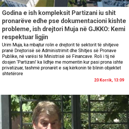
Godina e ish kompleksit Partizani iu shit
pronarëve edhe pse dokumentacioni kishte
probleme, ish drejtori Muja në GJKKO: Kemi
respektuar ligjin
Urim Muja, ka mbajtur rolin e drejtorit të sektorit të shitjeve
pranë Drejtorisë së Administrimit dhe Shitjes së Pronave
Publike, në varësi të Ministrisë së Financave. Roli i tij në
dosjen ‘Partizani’ ka lidhje me momentin kur pasi prona ishte
privatizuar, tashmë pronarët e saj kërkonin të blinin objektet
shtetërore
20 Korrik, 13:09