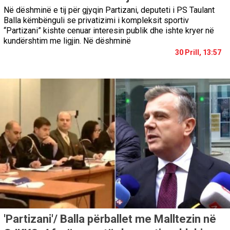
Në dëshminë e tij për gjyqin Partizani, deputeti i PS Taulant
Balla këmbënguli se privatizimi i kompleksit sportiv
“Partizani” kishte cenuar interesin publik dhe ishte kryer në
kundërshtim me ligjin. Në dëshminë
30 Prill, 13:57
'Partizani'/ Balla përballet me Malltezin në