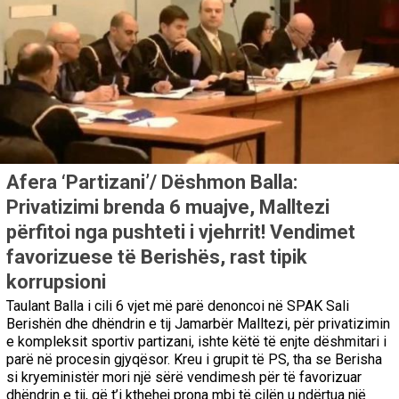
Afera ‘Partizani’/ Dëshmon Balla:
Privatizimi brenda 6 muajve, Malltezi
përfitoi nga pushteti i vjehrrit! Vendimet
favorizuese të Berishës, rast tipik
korrupsioni
Taulant Balla i cili 6 vjet më parë denoncoi në SPAK Sali
Berishën dhe dhëndrin e tij Jamarbër Malltezi, për privatizimin
e kompleksit sportiv partizani, ishte këtë të enjte dëshmitari i
parë në procesin gjyqësor. Kreu i grupit të PS, tha se Berisha
si kryeministër mori një sërë vendimesh për të favorizuar
dhëndrin e tij, që t’i kthehej prona mbi të cilën u ndërtua një