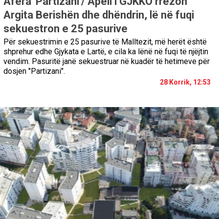
Afera 'Partizani'/ Apeli i GJKKO rrëzon
Argita Berishën dhe dhëndrin, lë në fuqi
sekuestron e 25 pasurive
Për sekuestrimin e 25 pasurive të Malltezit, më herët është
shprehur edhe Gjykata e Lartë, e cila ka lënë në fuqi të njëjtin
vendim. Pasuritë janë sekuestruar në kuadër të hetimeve për
dosjen "Partizani".
28 Korrik, 12:53