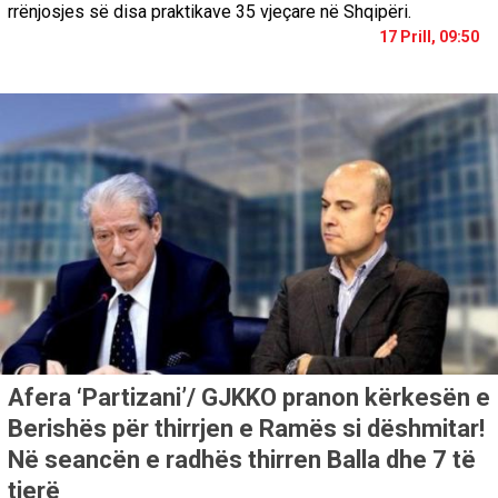
rrënjosjes së disa praktikave 35 vjeçare në Shqipëri.
17 Prill, 09:50
Afera ‘Partizani’/ GJKKO pranon kërkesën e
Berishës për thirrjen e Ramës si dëshmitar!
Në seancën e radhës thirren Balla dhe 7 të
tjerë