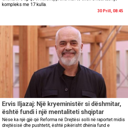
kompleks me 17 kulla.
30 Prill, 08:45
Ervis Iljazaj: Një kryeministër si dëshmitar,
është fundi i një mentaliteti shqiptar
Nëse ka një gjë që Reforma në Drejtësi solli në raportet midis
drejtësisë dhe pushtetit, është pikërisht dhënia fund e