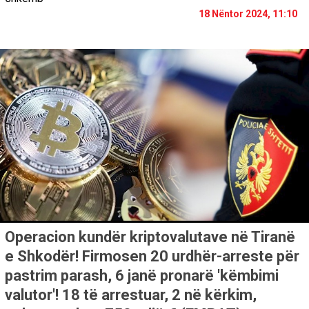
18 Nëntor 2024, 11:10
Operacion kundër kriptovalutave në Tiranë
e Shkodër! Firmosen 20 urdhër-arreste për
pastrim parash, 6 janë pronarë 'këmbimi
valutor'! 18 të arrestuar, 2 në kërkim,