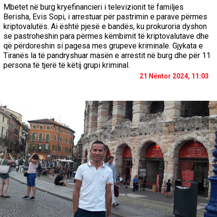
Mbetet në burg kryefinancieri i televizionit të familjes
Berisha, Evis Sopi, i arrestuar për pastrimin e parave përmes
kriptovalutës. Ai është pjesë e bandës, ku prokuroria dyshon
se pastroheshin para përmes këmbimit të kriptovalutave dhe
që përdoreshin si pagesa mes grupeve kriminale. Gjykata e
Tiranës la të pandryshuar masën e arrestit në burg dhe për 11
persona të tjerë të këtij grupi kriminal.
21 Nëntor 2024, 11:03