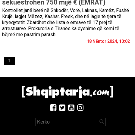
sekuestrohen 750 mijë € (EMRAT)
Kontrollet janë bërë në Shkodër, Vorë, Laknas, Kamëz, Fushë
Krujë, lagjet Mëzez, Kashar, Fresk, dhe në lagje të tjera të
kryeqytetit. Zbardhet dhe lista e emrave të 17 prej të
arrestuarve. Prokuroria e Tiranës ka dyshime që kemi të
bëjmë me pastrim parash.
18 Nëntor 2024, 10:02
1