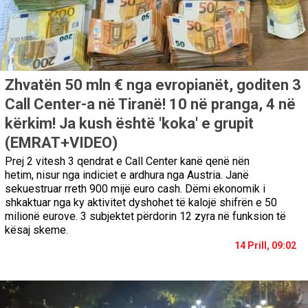
Zhvatën 50 mln € nga evropianët, goditen 3
Call Center-a në Tiranë! 10 në pranga, 4 në
kërkim! Ja kush është 'koka' e grupit
(EMRAT+VIDEO)
Prej 2 vitesh 3 qendrat e Call Center kanë qenë nën
hetim, nisur nga indiciet e ardhura nga Austria. Janë
sekuestruar rreth 900 mijë euro cash. Dëmi ekonomik i
shkaktuar nga ky aktivitet dyshohet të kalojë shifrën e 50
milionë eurove. 3 subjektet përdorin 12 zyra në funksion të
kësaj skeme.
14 Prill, 09:02