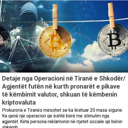
Detaje nga Operacioni në Tiranë e Shkodër/
Agjentët futën në kurth pronarët e pikave
të këmbimit valutor, shkuan të këmbenin
kriptovaluta
Prokuroria e Tiranës mësohet se ka lëshuar 20 masa sigurie.
Ka qenë një operacion qe është bërë me stimulim nga
agjentët. Këta persona reklamonin në rrjetet sociale që bënin
shkëmb