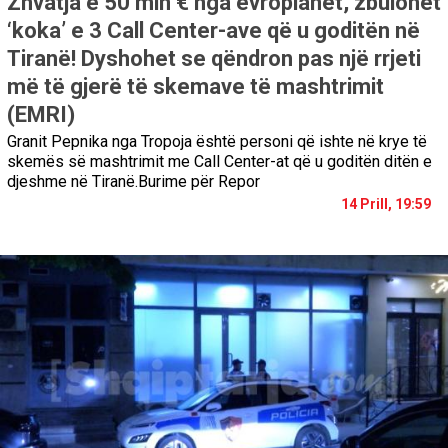
Zhvatja e 50 mln € nga evropianët, zbulohet
‘koka’ e 3 Call Center-ave që u goditën në
Tiranë! Dyshohet se qëndron pas një rrjeti
më të gjerë të skemave të mashtrimit
(EMRI)
Granit Pepnika nga Tropoja është personi që ishte në krye të
skemës së mashtrimit me Call Center-at që u goditën ditën e
djeshme në Tiranë.Burime për Repor
14 Prill, 19:59