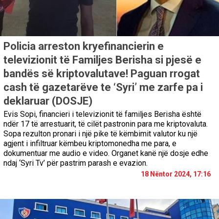
Policia arreston kryefinancierin e
televizionit të Familjes Berisha si pjesë e
bandës së kriptovalutave! Paguan rrogat
cash të gazetarëve te ‘Syri’ me zarfe pa i
deklaruar (DOSJE)
Evis Sopi, financieri i televizionit të familjes Berisha është
ndër 17 të arrestuarit, të cilët pastronin para me kriptovaluta.
Sopa rezulton pronari i një pike të këmbimit valutor ku një
agjent i infiltruar këmbeu kriptomonedha me para, e
dokumentuar me audio e video. Organet kanë një dosje edhe
ndaj ‘Syri Tv’ për pastrim parash e evazion.
18 Nëntor 2024, 17:16