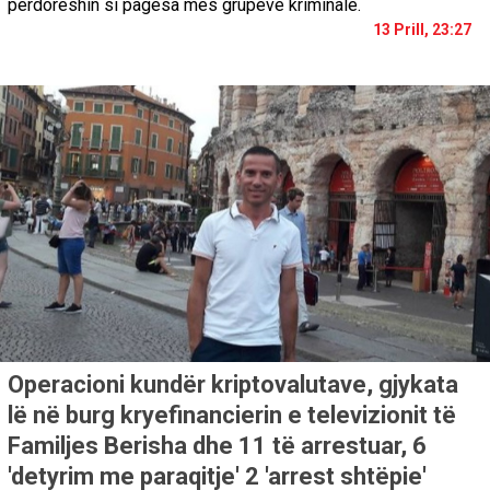
përdoreshin si pagesa mes grupeve kriminale.
13 Prill, 23:27
Operacioni kundër kriptovalutave, gjykata
lë në burg kryefinancierin e televizionit të
Familjes Berisha dhe 11 të arrestuar, 6
'detyrim me paraqitje' 2 'arrest shtëpie'