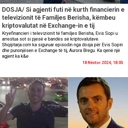
DOSJA/ Si agjenti futi në kurth financierin e
televizionit të Familjes Berisha, këmbeu
kriptovalutat në Exchange-in e tij
Kryefinancieri i televizionit të familjes Berisha, Evis Sopi u
arrestua sot si pjesë e bandës së kriptovalutave.
Shqiptarja.com ka siguruar episodin nga dosja për Evis Sopin
dhe punonjësen e Exchange të tij, Aurora Bregu. Ka qenë një
agjent ka k&e
18 Nëntor 2024, 18:05