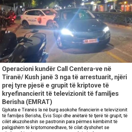
Operacioni kundër Call Centera-ve në
Tiranë/ Kush janë 3 nga të arrestuarit, njëri
prej tyre pjesë e grupit të kriptove të
kryefinancierit të televizionit të familjes
Berisha (EMRAT)
Gjykata e Tiranës la në burg asokohe financierin e televizionit
të familjes Berisha, Evis Sopi dhe anëtarë të tjerë të grupit, të
cilët akuzoheshin se pastronin para përmes këmbimit të
paligjshëm të kriptomonedhave, të cilat dyshohet se